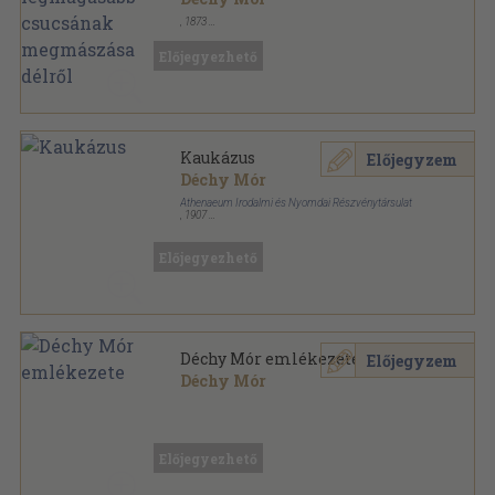
,
1873
Varrott papírkötés
,
26
oldal
Magyar Földrajzi Társulat Közleményei sorozat
Előjegyezhető
Kaukázus
Előjegyzem
Déchy Mór
Athenaeum Irodalmi és Nyomdai Részvénytársulat
,
1907
Vászon
,
478
oldal
Előjegyezhető
Déchy Mór emlékezete
Előjegyzem
Déchy Mór
Amatőr papírkötés
,
16
oldal
Előjegyezhető