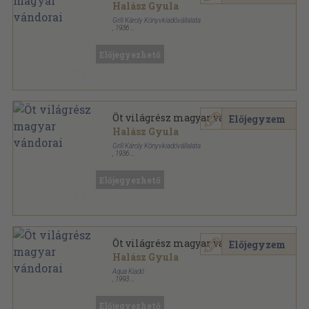
Halász Gyula
Grill Károly Könyvkiadóvállalata
,
1936
Tűzött kötés
,
191
oldal
Előjegyezhető
Öt világrész magyar vándorai
Előjegyzem
Halász Gyula
Grill Károly Könyvkiadóvállalata
,
1936
Könyvkötői vászonkötés
,
191
oldal
Előjegyezhető
Öt világrész magyar vándorai
Előjegyzem
Halász Gyula
Aqua Kiadó
,
1993
Ragasztott papírkötés
,
191
oldal
Előjegyezhető