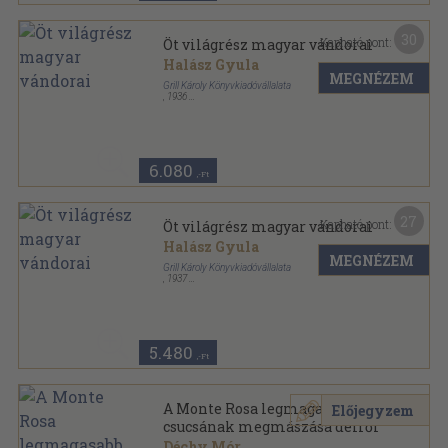
30
Kapható pont:
Öt világrész magyar vándorai
Halász Gyula
MEGNÉZEM
Grill Károly Könyvkiadóvállalata
,
1936
Könyvkötői papírkötés
,
191
oldal
6.080
,-Ft
27
Kapható pont:
Öt világrész magyar vándorai
Halász Gyula
MEGNÉZEM
Grill Károly Könyvkiadóvállalata
,
1937
Bőr
,
243
oldal
5.480
,-Ft
A Monte Rosa legmagasabb
Előjegyzem
csucsának megmászása délről
Déchy Mór