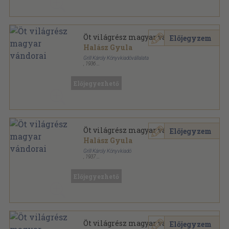
Öt világrész magyar vándorai
Előjegyzem
Halász Gyula
Grill Károly Könyvkiadóvállalata
,
1936
Könyvkötői kötés
,
191
oldal
Előjegyezhető
Öt világrész magyar vándorai
Előjegyzem
Halász Gyula
Grill Károly Könyvkiadó
,
1937
Vászon
,
243
oldal
Előjegyezhető
Öt világrész magyar vándorai
Előjegyzem