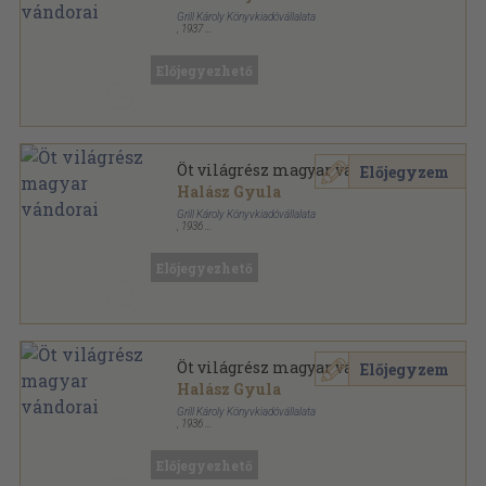
Grill Károly Könyvkiadóvállalata
,
1937
Félvászon
,
243
oldal
Előjegyezhető
Öt világrész magyar vándorai
Előjegyzem
Halász Gyula
Grill Károly Könyvkiadóvállalata
,
1936
Aranyozott gerincű kiadói vászonkötés
,
191
oldal
Előjegyezhető
Öt világrész magyar vándorai
Előjegyzem
Halász Gyula
Grill Károly Könyvkiadóvállalata
,
1936
Könyvkötői kötés
,
191
oldal
Előjegyezhető