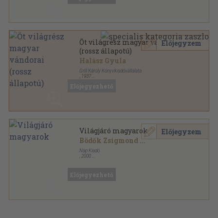
Öt világrész magyar vándorai
Előjegyzem
(rossz állapotú)
Halász Gyula
Grill Károly Könyvkiadóvállalata
,
1937
Bőr
,
243
oldal
Előjegyezhető
Világjáró magyarok
Előjegyzem
Bödők Zsigmond
...
Nap Kiadó
,
2000
Ragasztott papírkötés
,
138
oldal
Magyar Talentum sorozat
Előjegyezhető