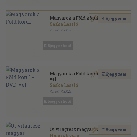
Magyarok a Föld körül
Előjegyzem
Sáska László
Kossuth Kiadó Zrt.
Ragasztott papírkötés
,
146
oldal
Polihisztor sorozat
Előjegyezhető
Magyarok a Föld körül - DVD-
Előjegyzem
vel
Sáska László
Kossuth Kiadó Zrt.
Ragasztott papírkötés
,
146
oldal
Előjegyezhető
Polihisztor sorozat
Öt világrész magyar vándorai
Előjegyzem
Halász Gyula