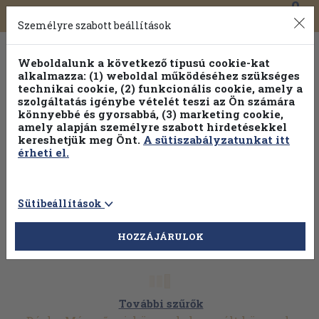
0
Toggle
Főmenü
Könyveink
navigation
Személyre szabott beállítások
Weboldalunk a következő típusú cookie-kat
alkalmazza: (1) weboldal működéséhez szükséges
technikai cookie, (2) funkcionális cookie, amely a
szolgáltatás igénybe vételét teszi az Ön számára
könnyebbé és gyorsabbá, (3) marketing cookie,
amely alapján személyre szabott hirdetésekkel
kereshetjük meg Önt.
A sütiszabályzatunkat itt
érheti el.
Sütibeállítások
HOZZÁJÁRULOK
További szűrők