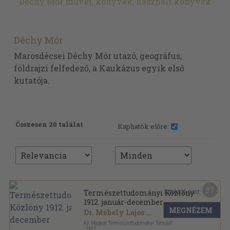
Déchy Mór művei, könyvek, használt könyvek
Déchy Mór
Marosdécsei Déchy Mór utazó, geográfus,
földrajzi felfedező, a Kaukázus egyik első
kutatója.
Összesen 20 találat
Kaphatók előre:
37
Kapható pont:
Természettudományi Közlöny
1912. január-december
MEGNÉZEM
Dr. Méhely Lajos
...
Kir. Magyar Természettudományi Társulat
,
1912