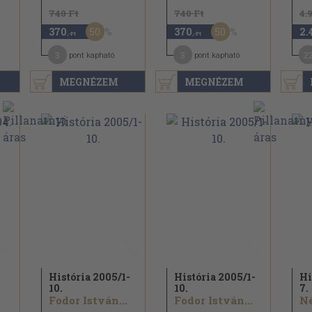
740 Ft
740 Ft
4.
50
50
370
370
2.
,-Ft
,-Ft
3
3
2
pont kapható
pont kapható
MEGNÉZEM
MEGNÉZEM
História 2005/
1-
História 2005/
1-
Hi
10.
10.
7.
Fodor István...
Fodor István...