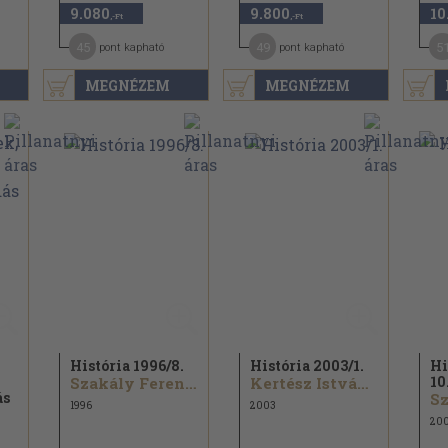
9.080
9.800
10
,-Ft
,-Ft
45
49
5
pont kapható
pont kapható
MEGNÉZEM
MEGNÉZEM
História 1996/
8.
História 2003/
1.
Hi
10
Szakály Ferenc...
Kertész István...
ás
Sz
1996
2003
20