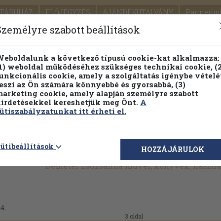
TÁRUHÁZ
ELŐJEGYZÉS
AJÁNDÉKUTALVÁNY
Partnerün
SZÁLLÍTÁS
SEGÍTSÉG
Személyre szabott beállítások
1.
Részletes kereső
Témaköri fa
eboldalunk a következő típusú cookie-kat alkalmazza:
1) weboldal működéséhez szükséges technikai cookie, (2
KIADV
unkcionális cookie, amely a szolgáltatás igénybe vételé
LEGNA
eszi az Ön számára könnyebbé és gyorsabbá, (3)
arketing cookie, amely alapján személyre szabott
PILLANATNYI ÁRAINK
FENNTARTHATÓ OLVASMÁN
irdetésekkel kereshetjük meg Önt.
A
ütiszabályzatunkat itt érheti el.
ütibeállítások
HOZZÁJÁRULOK
Demeter Zsuzsanna művei, könyvek, haszná
24.
3 oldal