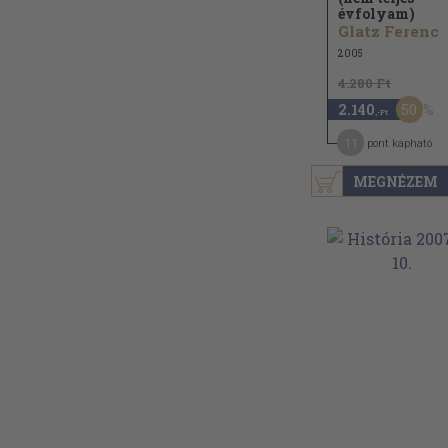
évfolyam)
Glatz Ferenc
2005
4.280 Ft
50
2.140
,-Ft
11
pont kapható
MEGNÉZEM