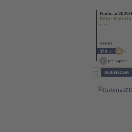
História 2009/
1
Péter Katalin.
2009
740 Ft
50
370
,-Ft
3
pont kapható
MEGNÉZEM