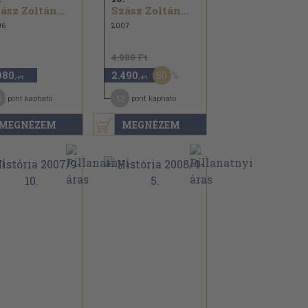
ász Zoltán...
Szász Zoltán...
06
2007
4.980 Ft
50
980
2.490
,-Ft
,-Ft
5
12
pont kapható
pont kapható
MEGNÉZEM
MEGNÉZEM