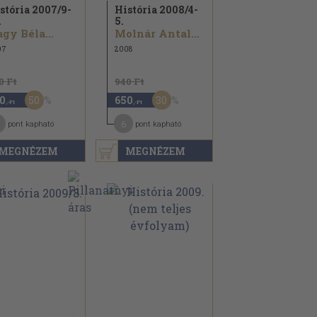
stória 2007/
9-
História 2008/
4-
.
5.
gy Béla...
Molnár Antal...
07
2008
0 Ft
940 Ft
50
30
0
650
,-Ft
,-Ft
6
pont kapható
pont kapható
MEGNÉZEM
MEGNÉZEM