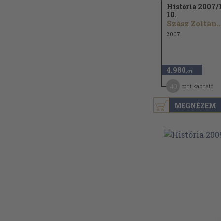
História 2007/
10.
Szász Zoltán..
2007
4.980
,-Ft
40
pont kapható
MEGNÉZEM