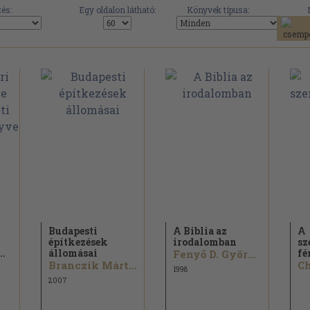
és:
Egy oldalon látható:
Könyvek típusa:
Budapesti
A Biblia az
A
építkezések
irodalomban
sz
..
állomásai
fé
Fenyő D. György
Branczik Márta...
Ch
1998
2007