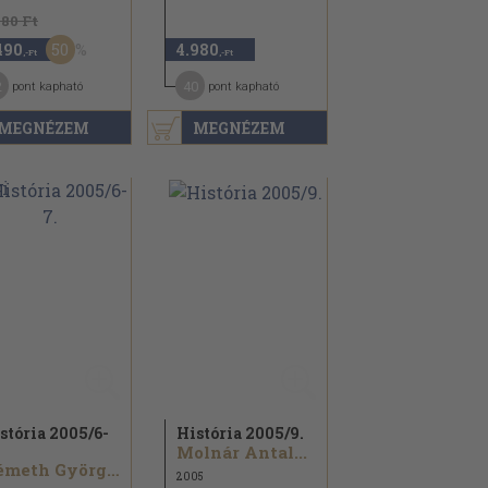
980 Ft
50
490
4.980
,-Ft
,-Ft
2
40
pont kapható
pont kapható
MEGNÉZEM
MEGNÉZEM
stória 2005/
6-
História 2005/
9.
Molnár Antal...
Németh György...
2005