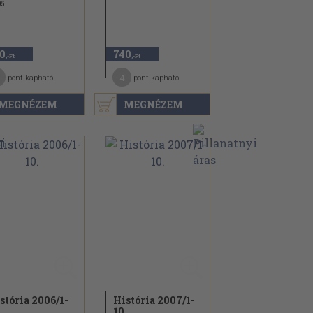
05
0
740
,-Ft
,-Ft
4
pont kapható
pont kapható
MEGNÉZEM
MEGNÉZEM
stória 2006/
1-
História 2007/
1-
.
10.