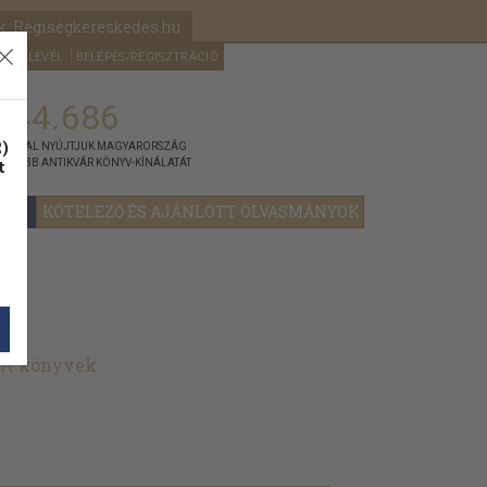
k: Régiségkereskedés.hu
A kosaram
HÍRLEVÉL
BELÉPÉS/REGISZTRÁCIÓ
MÉG
0
5000
Ft
144.686
)
ÁNNYAL NYÚJTJUK MAGYARORSZÁG
t
GYOBB ANTIKVÁR KÖNYV-KÍNÁLATÁT
YOK
KÖTELEZŐ ÉS AJÁNLOTT OLVASMÁNYOK
lt könyvek