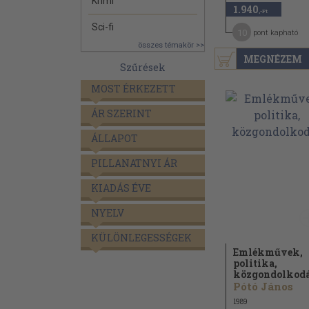
Krimi
1.940
,-Ft
Sci-fi
10
pont kapható
összes témakör >>
MEGNÉZEM
Szűrések
MOST ÉRKEZETT
ÁR SZERINT
ÁLLAPOT
PILLANATNYI ÁR
KIADÁS ÉVE
NYELV
KÜLÖNLEGESSÉGEK
Emlékművek,
politika,
közgondolkod
Pótó János
1989