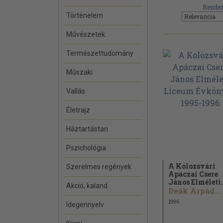
Rendez
Történelem
Művészetek
Természettudomány
Műszaki
Vallás
Életrajz
Háztartástan
Pszichológia
A Kolozsvári
Szerelmes regények
Apáczai Csere
János Elméleti.
Akció, kaland
Deák Árpád...
1996
Idegennyelv