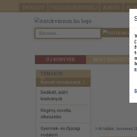
ÉRTESÍTŐ
FIZESSEN
KÖNYVVEL!
AUKCIÓ
PON
W
(
f
t
m
ÚJ KÖNYVEK
MOST ÉRKEZETT
h
s
TÉMAKÖR
Kiemelt témaköreink
S
Dedikált, aláírt
kiadványok
Regény, novella,
elbeszélés
Gyermek- és ifjúsági
1-60 találat, összesen 1
irodalom