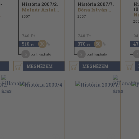
1-
História 2007/
2.
História 2007/
7.
Hi
10
Molnár Antal...
Bóna István...
.
Na
2007
2007
20
740 Ft
740 Ft
94
30
50
510
370
47
,-Ft
,-Ft
5
3
4
pont kapható
pont kapható
MEGNÉZEM
MEGNÉZEM