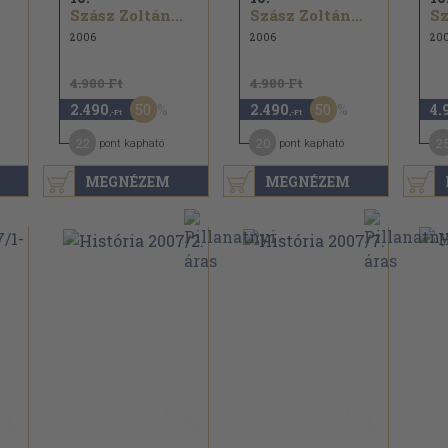
Szász Zoltán...
Szász Zoltán...
Sz
2006
2006
20
4.980 Ft
4.980 Ft
50
50
2.490
2.490
4.
,-Ft
,-Ft
22
20
2
pont kapható
pont kapható
MEGNÉZEM
MEGNÉZEM