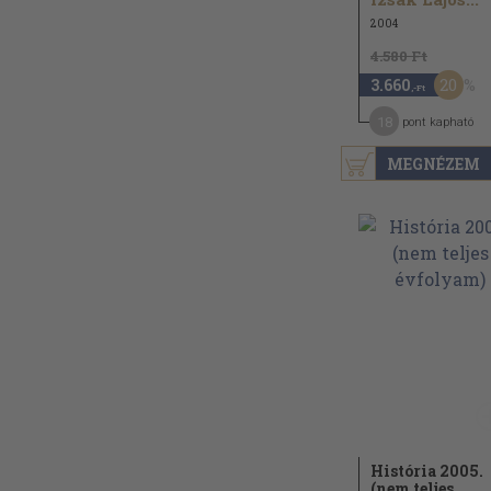
2004
4.580 Ft
20
3.660
,-Ft
18
pont kapható
MEGNÉZEM
História 2005.
(nem teljes