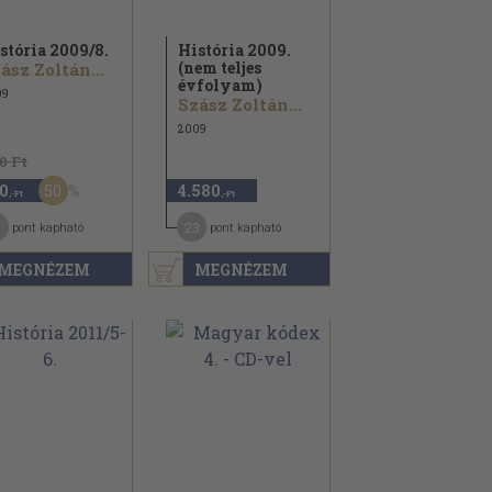
stória 2009/
8.
História 2009.
(nem teljes
ász Zoltán...
évfolyam)
09
Szász Zoltán...
2009
0 Ft
50
0
4.580
,-Ft
,-Ft
23
pont kapható
pont kapható
MEGNÉZEM
MEGNÉZEM