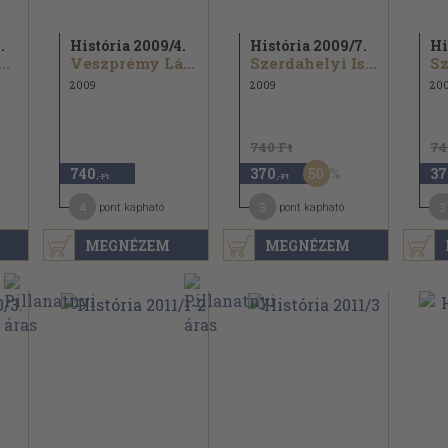
.
História 2009/
4.
História 2009/
7.
Hi
..
Veszprémy László...
Szerdahelyi István...
Sz
2009
2009
20
740 Ft
74
50
740
370
37
,-Ft
,-Ft
4
3
3
pont kapható
pont kapható
MEGNÉZEM
MEGNÉZEM