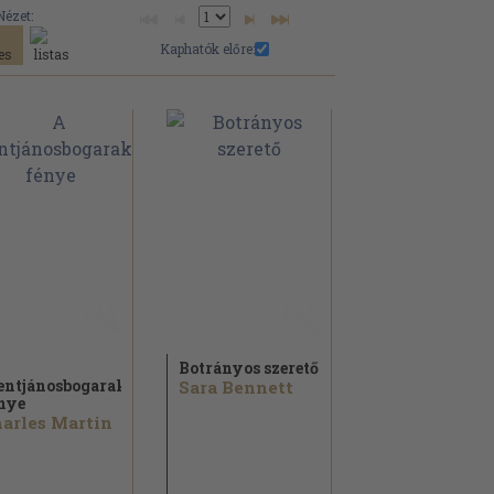
Nézet:
Kaphatók előre:
Botrányos szerető
entjánosbogarak
Sara Bennett
nye
arles Martin