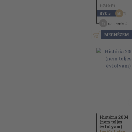
1.740 Ft
50
870
,-Ft
13
pont kapható
MEGNÉZEM
História 2004.
(nem teljes
évfolyam)
Izsák Lajos...