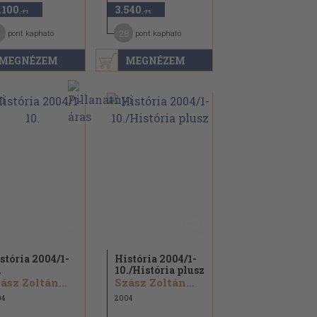
.100
3.540
,-Ft
,-Ft
1
28
pont kapható
pont kapható
MEGNÉZEM
MEGNÉZEM
stória 2004/
1-
História 2004/
1-
.
10./
História plusz
ász Zoltán...
Szász Zoltán...
04
2004