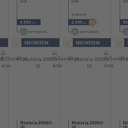
2005
2005
20
4.980 Ft
50
4.980
2.490
94
,-Ft
,-Ft
25
37
5
pont kapható
pont kapható
MEGNÉZEM
MEGNÉZEM
História 2006/
1-
História 2006/
1-
Hi
10.
10.
10