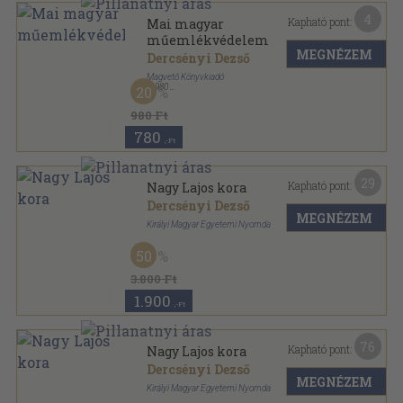
4
Kapható pont:
Mai magyar
műemlékvédelem
MEGNÉZEM
Dercsényi Dezső
Magvető Könyvkiadó
,
1980
20
Könyvkötői kötés
,
253
oldal
Gyorsuló idő sorozat
980 Ft
780
,-Ft
29
Kapható pont:
Nagy Lajos kora
Dercsényi Dezső
MEGNÉZEM
Királyi Magyar Egyetemi Nyomda
Vászon
,
319
oldal
50
3.800 Ft
1.900
,-Ft
76
Kapható pont:
Nagy Lajos kora
Dercsényi Dezső
MEGNÉZEM
Királyi Magyar Egyetemi Nyomda