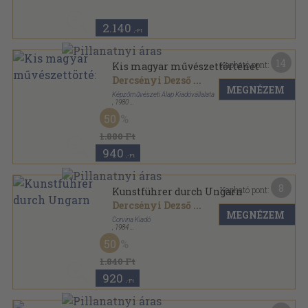
2.140
,-Ft
14
Kapható pont:
Kis magyar művészettörténet
Dercsényi Dezső
...
MEGNÉZEM
Képzőművészeti Alap Kiadóvállalata
,
1980
Ragasztott papírkötés
,
395
oldal
50
Képzőművészeti Zsebkönyvtár sorozat
1.880 Ft
940
,-Ft
8
Kapható pont:
Kunstführer durch Ungarn
Dercsényi Dezső
...
MEGNÉZEM
Corvina Kiadó
,
1984
Ragasztott papírkötés
,
317
oldal
50
1.840 Ft
920
,-Ft