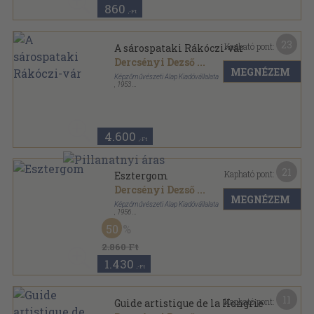
860
,-Ft
23
Kapható pont:
A sárospataki Rákóczi-vár
Dercsényi Dezső
...
MEGNÉZEM
Képzőművészeti Alap Kiadóvállalata
,
1953
Félvászon
,
100
oldal
Magyar műemlékek sorozat
4.600
,-Ft
21
Kapható pont:
Esztergom
Dercsényi Dezső
...
MEGNÉZEM
Képzőművészeti Alap Kiadóvállalata
,
1956
Félvászon
,
180
oldal
50
Magyar műemlékek sorozat
2.860 Ft
1.430
,-Ft
11
Kapható pont:
Guide artistique de la Hongrie