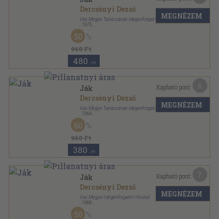
Dercsényi Dezső
MEGNÉZEM
Vas Megye Tanácsának Idegenforgalmi Hivatala
,
1975
Ragasztott papírkötés
,
59
oldal
50
Panoráma magyar települések sorozat
960 Ft
480
,-Ft
6
Kapható pont:
Ják
Dercsényi Dezső
MEGNÉZEM
Vas Megye Tanácsának Idegenforgalmi Hivatala
,
1964
Tűzött kötés
,
60
oldal
60
Panoráma magyar települések sorozat
960 Ft
380
,-Ft
7
Kapható pont:
Ják
Dercsényi Dezső
MEGNÉZEM
Vas Megyei Idegenforgalmi Hivatal
,
1968
Fűzött papírkötés
,
77
oldal
50
Panoráma magyar települések sorozat