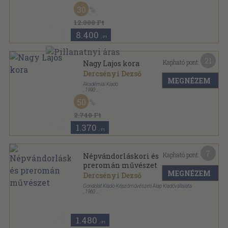
Vászon
,
319
oldal
30
12.000 Ft
8.400
,-Ft
21
Kapható pont:
Nagy Lajos kora
Dercsényi Dezső
MEGNÉZEM
Akadémiai Kiadó
,
1990
Fűzött kemény papírkötés
,
319
oldal
50
Reprint sorozat
2.740 Ft
1.370
,-Ft
7
Kapható pont:
Népvándorláskori és
preromán művészet
MEGNÉZEM
Dercsényi Dezső
Gondolat Kiadó-Képzőművészeti Alap Kiadóvállalata
,
1960
Fűzött papírkötés
,
54
oldal
Művészettörténet sorozat
1.480
,-Ft