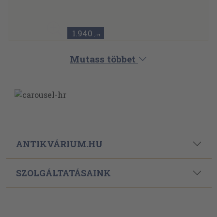
Fűzött kemény papírkötés
,
188
oldal
Bibliotheca Historica sorozat
1.940
,-Ft
Mutass többet
ANTIKVÁRIUM.HU
SZOLGÁLTATÁSAINK