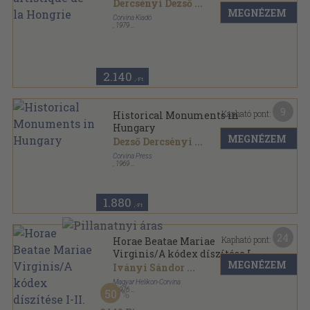
Dercsényi Dezső
...
MEGNÉZEM
Corvina Kiadó
,
1979
Ragasztott papírkötés
,
269
oldal
2.140
,-Ft
9
Kapható pont:
Historical Monuments in
Hungary
MEGNÉZEM
Dezső Dercsényi
...
Corvina Press
,
1969
Vászon
,
180
oldal
1.880
,-Ft
24
Kapható pont:
Horae Beatae Mariae
Virginis/A kódex díszítése I-
MEGNÉZEM
II.
Iványi Sándor
...
Magyar Helikon-Corvina
,
1976
50
Nyl kötés
,
169
oldal