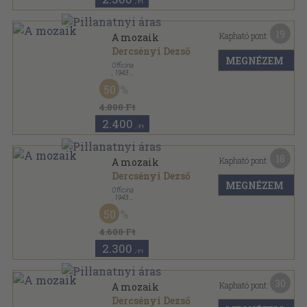
,-Ft
19
Kapható pont:
A mozaik
Dercsényi Dezső
MEGNÉZEM
Officina
,
1943
Félvászon
,
69
oldal
50
Ars Mundi sorozat
4.800 Ft
2.400
,-Ft
18
Kapható pont:
A mozaik
Dercsényi Dezső
MEGNÉZEM
Officina
,
1943
Félvászon
,
69
oldal
50
Ars Mundi sorozat
4.600 Ft
2.300
,-Ft
30
Kapható pont:
A mozaik
Dercsényi Dezső