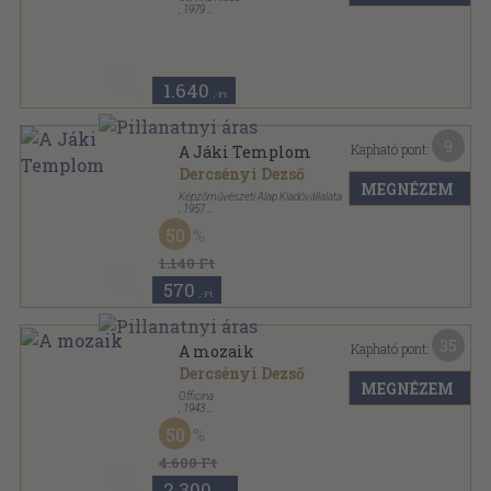
,
1979
Ragasztott papírkötés
,
75
oldal
1.640
,-Ft
9
Kapható pont:
A Jáki Templom
Dercsényi Dezső
MEGNÉZEM
Képzőművészeti Alap Kiadóvállalata
,
1957
Fűzött papírkötés
,
46
oldal
50
Műemlékeink sorozat
1.140 Ft
570
,-Ft
35
Kapható pont:
A mozaik
Dercsényi Dezső
MEGNÉZEM
Officina
,
1943
Félvászon
,
69
oldal
50
Ars Mundi sorozat
4.600 Ft
2.300