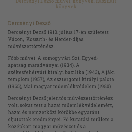
Dercsényi Dezső művei, könyvek, használt
könyvek
Dercsényi Dezső
Dercsényi Dezső 1910. július 17-én született
Vácon, Kossuth- és Herder-díjas
művészettörténész.
Főbb művei: A somogyvári Szt. Egyed-
apátság maradványai (1934), A
székesfehérvári királyi bazilika (1943), A jáki
templom (1957), Az esztergomi királyi palota
(1965), Mai magyar műemlékvédelem (1980)
Dercsényi Dezső jelentős művészettörténész
volt, sokat tett a hazai műemlékvédelemért,
hazai és nemzetközi körökbe egyaránt
eljutottak eredményei. Fő kutatási területe a
középkori magyar művészet és a