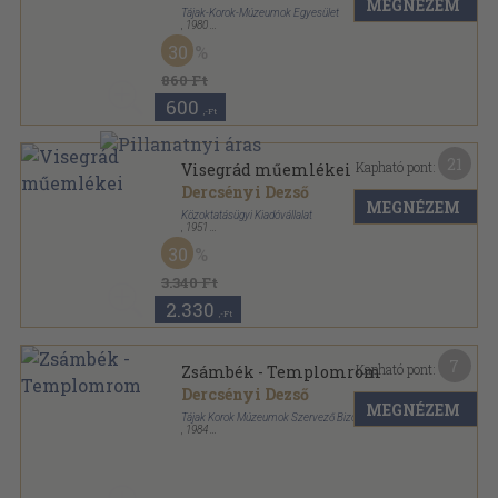
MEGNÉZEM
Tájak-Korok-Múzeumok Egyesület
,
1980
Tűzött kötés
,
16
oldal
30
Tájak-Korok-Múzeumok Kiskönyvtára sorozat
860 Ft
600
,-Ft
21
Kapható pont:
Visegrád műemlékei
Dercsényi Dezső
MEGNÉZEM
Közoktatásügyi Kiadóvállalat
,
1951
Félvászon
,
114
oldal
30
3.340 Ft
2.330
,-Ft
7
Kapható pont:
Zsámbék - Templomrom
Dercsényi Dezső
MEGNÉZEM
Tájak Korok Múzeumok Szervező Bizottsága
,
1984
Tűzött kötés
,
16
oldal
Tájak-Korok-Múzeumok Kiskönyvtára sorozat