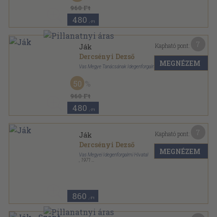
960 Ft
480
,-Ft
7
Kapható pont:
Ják
Dercsényi Dezső
MEGNÉZEM
Vas Megye Tanácsának Idegenforgalmi Hivatala
Ragasztott papírkötés
,
75
oldal
50
Panoráma magyar települések sorozat
960 Ft
480
,-Ft
7
Kapható pont:
Ják
Dercsényi Dezső
MEGNÉZEM
Vas Megyei Idegenforgalmi Hivatal
,
1971
Ragasztott papírkötés
,
77
oldal
Panoráma magyar települések sorozat
860
,-Ft