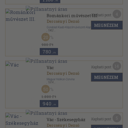
,-Ft
4
Kapható pont:
Románkori művészet III.
Dercsényi Dezső
MEGNÉZEM
Gondolat Kiadó-Képzőművészeti Alap Kiadóvállalata
,
1962
Fűzött papírkötés
,
55
oldal
20
Művészettörténet sorozat
980 Ft
780
,-Ft
14
Kapható pont:
Vác
Dercsényi Dezső
MEGNÉZEM
Magyar Helikon-Corvina
,
1974
Fűzött keménykötés
,
110
oldal
50
1.880 Ft
940
,-Ft
5
Kapható pont:
Vác - Székesegyház
Dercsényi Dezső