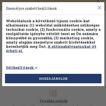
0
Toggle
Főmenü
Könyveink
navigation
Személyre szabott beállítások
Weboldalunk a következő típusú cookie-kat
alkalmazza: (1) weboldal működéséhez szükséges
technikai cookie, (2) funkcionális cookie, amely a
szolgáltatás igénybe vételét teszi az Ön számára
könnyebbé és gyorsabbá, (3) marketing cookie,
amely alapján személyre szabott hirdetésekkel
kereshetjük meg Önt.
A sütiszabályzatunkat itt
érheti el.
Sütibeállítások
HOZZÁJÁRULOK
További szűrők