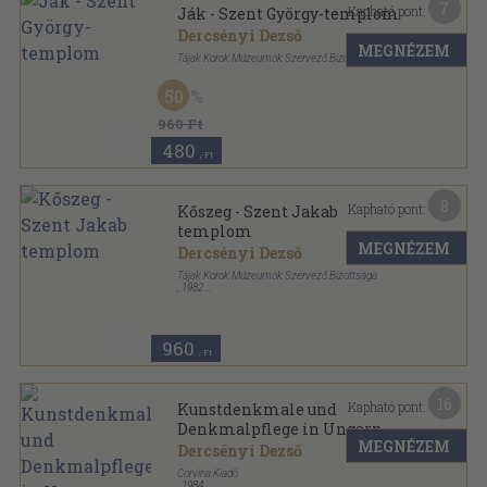
7
Kapható pont:
Ják - Szent György-templom
Dercsényi Dezső
MEGNÉZEM
Tájak Korok Múzeumok Szervező Bizottsága
Tűzött kötés
,
16
oldal
50
Tájak-Korok-Múzeumok Kiskönyvtára sorozat
960 Ft
480
,-Ft
8
Kapható pont:
Kőszeg - Szent Jakab
templom
MEGNÉZEM
Dercsényi Dezső
Tájak Korok Múzeumok Szervező Bizottsága
,
1982
Tűzött kötés
,
16
oldal
Tájak-Korok-Múzeumok Kiskönyvtára sorozat
960
,-Ft
16
Kapható pont:
Kunstdenkmale und
Denkmalpflege in Ungarn
MEGNÉZEM
Dercsényi Dezső
Corvina Kiadó
,
1984