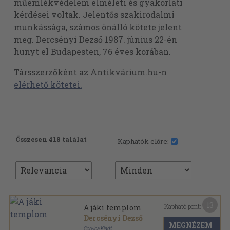
műemlékvédelem elméleti és gyakorlati
kérdései voltak. Jelentős szakirodalmi
munkássága, számos önálló kötete jelent
meg. Dercsényi Dezső 1987. június 22-én
hunyt el Budapesten, 76 éves korában.
Társszerzőként az Antikvárium.hu-n
elérhető kötetei.
Összesen 418 találat
Kaphatók előre:
13
Kapható pont:
A jáki templom
Dercsényi Dezső
MEGNÉZEM
Corvina Kiadó