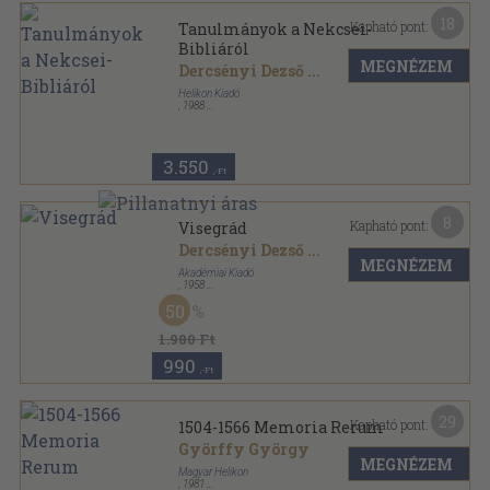
18
Kapható pont:
Tanulmányok a Nekcsei-
Bibliáról
MEGNÉZEM
Dercsényi Dezső
...
Helikon Kiadó
,
1988
Varrott papírkötés
,
40
oldal
3.550
,-Ft
8
Kapható pont:
Visegrád
Dercsényi Dezső
...
MEGNÉZEM
Akadémiai Kiadó
,
1958
Varrott papírkötés
,
81
oldal
50
Pest megye műemlékei sorozat
1.980 Ft
990
,-Ft
29
Kapható pont:
1504-1566 Memoria Rerum
Györffy György
MEGNÉZEM
Magyar Helikon
,
1981