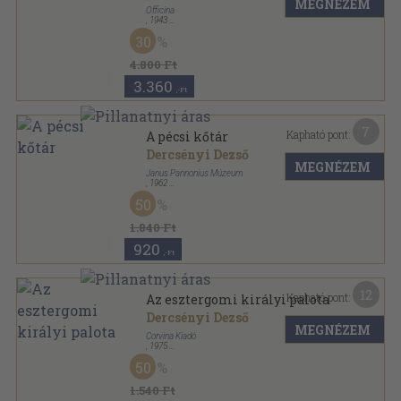
MEGNÉZEM
Officina
,
1943
Félvászon
,
69
oldal
30
Ars Mundi sorozat
4.800 Ft
3.360
,-Ft
7
Kapható pont:
A pécsi kőtár
Dercsényi Dezső
MEGNÉZEM
Janus Pannonius Múzeum
,
1962
Ragasztott papírkötés
,
51
oldal
50
Janus Pannonius Múzeum Füzetei sorozat
1.840 Ft
920
,-Ft
12
Kapható pont:
Az esztergomi királyi palota
Dercsényi Dezső
MEGNÉZEM
Corvina Kiadó
,
1975
Fűzött papírkötés
,
85
oldal
50
1.540 Ft