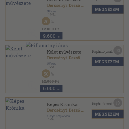
Dercsényi Dezső
...
MEGNÉZEM
Officina
,
1944
Félvászon
,
287
oldal
20
Ars Mundi sorozat
12.000 Ft
9.600
,-Ft
90
Kapható pont:
Kelet művészete
Dercsényi Dezső
...
MEGNÉZEM
Officina
,
1943
Félvászon
,
210
oldal
50
Ars Mundi sorozat
12.000 Ft
6.000
,-Ft
19
Kapható pont:
Képes Krónika
Dercsényi Dezső
...
MEGNÉZEM
Európa Könyvkiadó
,
1986
Ragasztott papírkötés
,
561
oldal
Pro Memoria sorozat