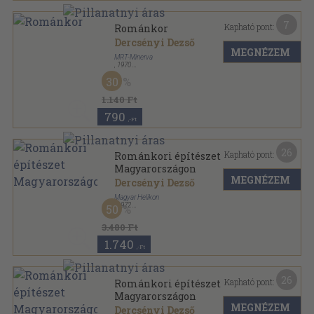
7
Kapható pont:
Románkor
Dercsényi Dezső
MEGNÉZEM
MRT-Minerva
,
1970
Fűzött papírkötés
,
43
oldal
30
Magyar művészettörténet sorozat
1.140 Ft
790
,-Ft
26
Kapható pont:
Románkori építészet
Magyarországon
MEGNÉZEM
Dercsényi Dezső
Magyar Helikon
,
1972
50
Vászon
,
199
oldal
3.480 Ft
1.740
,-Ft
26
Kapható pont:
Románkori építészet
Magyarországon
MEGNÉZEM
Dercsényi Dezső