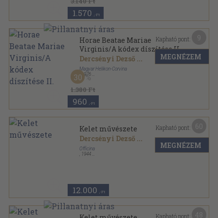
3.140 Ft
1.570
,-Ft
9
Kapható pont:
Horae Beatae Mariae
Virginis/A kódex díszítése II.
MEGNÉZEM
Dercsényi Dezső
...
Magyar Helikon-Corvina
,
1976
30
Ragasztott papírkötés
,
69
oldal
1.380 Ft
960
,-Ft
60
Kapható pont:
Kelet művészete
Dercsényi Dezső
...
MEGNÉZEM
Officina
,
1944
Félvászon
,
231
oldal
Ars Mundi sorozat
12.000
,-Ft
48
Kapható pont:
Kelet művészete