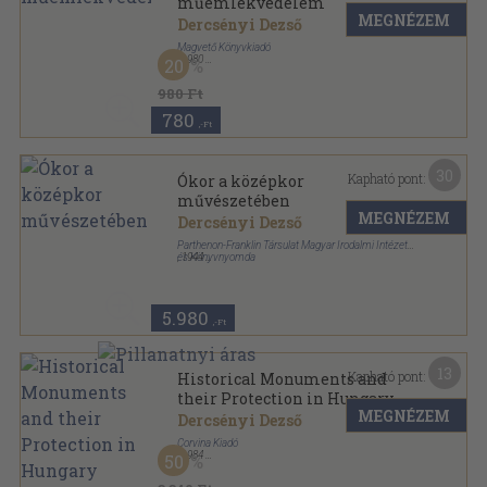
műemlékvédelem
MEGNÉZEM
Dercsényi Dezső
Magvető Könyvkiadó
,
1980
20
Könyvkötői vászonkötés
,
252
oldal
Gyorsuló idő sorozat
980 Ft
780
,-Ft
30
Kapható pont:
Ókor a középkor
művészetében
MEGNÉZEM
Dercsényi Dezső
Parthenon-Franklin Társulat Magyar Irodalmi Intézet
és Könyvnyomda
,
1944
Félvászon
,
96
oldal
Parthenon-tanulmányok sorozat
5.980
,-Ft
13
Kapható pont:
Historical Monuments and
their Protection in Hungary
MEGNÉZEM
Dercsényi Dezső
Corvina Kiadó
,
1984
50
Ragasztott papírkötés
,
55
oldal