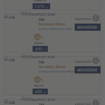
3.340 Ft
1.670
,-Ft
7
Kapható pont:
Ják
Dercsényi Dezső
MEGNÉZEM
Vas Megyei Idegenforgalmi Hivatal
Ragasztott papírkötés
,
77
oldal
50
Panoráma magyar települések sorozat
960 Ft
480
,-Ft
4
Kapható pont:
Ják
Dercsényi Dezső
MEGNÉZEM
Vas Megye Tanácsának Idegenforgalmi Hivatala
Fűzött papírkötés
,
79
oldal
50
Panoráma magyar települések sorozat
960 Ft
480
,-Ft
7
Kapható pont:
Ják