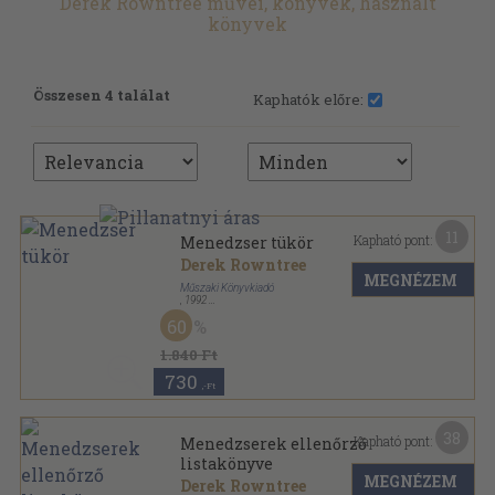
Derek Rowntree művei, könyvek, használt
könyvek
Összesen 4 találat
Kaphatók előre:
11
Kapható pont:
Menedzser tükör
Derek Rowntree
MEGNÉZEM
Műszaki Könyvkiadó
,
1992
Ragasztott papírkötés
,
386
oldal
60
Karrierkönyvek sorozat
1.840 Ft
730
,-Ft
38
Kapható pont:
Menedzserek ellenőrző
listakönyve
MEGNÉZEM
Derek Rowntree