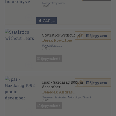
Manager Könyvkiadó
,
2010
Ragasztott papírkötés
,
293
oldal
4.740
,-Ft
Statistics without Tears
Előjegyzem
Derek Rowntree
Penguin Books Ltd
,
1981
Ragasztott papírkötés
,
199
oldal
Pelican Books sorozat
Előjegyezhető
Ipar - Gazdaság 1992. január-
Előjegyzem
december
Benedek András
...
Szervezési és Vezetési Tudományos Társaság
,
1992
Könyvkötői kötés
,
480
oldal
Előjegyezhető
Ipar - Gazdaság sorozat