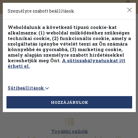
0
Toggle
Főmenü
Könyveink
navigation
Személyre szabott beállítások
Weboldalunk a következő típusú cookie-kat
alkalmazza: (1) weboldal működéséhez szükséges
technikai cookie, (2) funkcionális cookie, amely a
szolgáltatás igénybe vételét teszi az Ön számára
könnyebbé és gyorsabbá, (3) marketing cookie,
amely alapján személyre szabott hirdetésekkel
kereshetjük meg Önt.
A sütiszabályzatunkat itt
érheti el.
Sütibeállítások
HOZZÁJÁRULOK
További szűrők