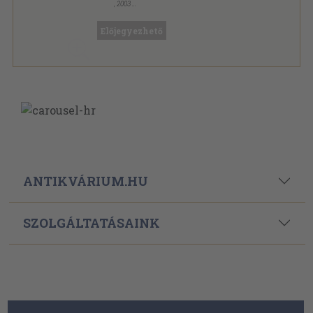
,
2003
Ragasztott papírkötés
,
174
oldal
Vízügyi Közlemények sorozat
Előjegyezhető
ANTIKVÁRIUM.HU
SZOLGÁLTATÁSAINK