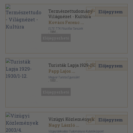
Természettudomány -
Előjegyzem
Világnézet - Kultúra
Kovács Ferenc
...
ELTE TTK Filozófiai Tanszék
,
1984
Tűzött kötés
,
163
oldal
Előjegyezhető
Turisták Lapja 1929-1930/1-12.
Előjegyzem
Papp Lajos
...
Magyar Turista Egyesület
,
1930
Könyvkötői kötés
,
639
oldal
Turisták Lapja sorozat
Előjegyezhető
Vízügyi Közlemények 2003/4.
Előjegyzem
Nagy László
...
Vízgazdálkodási Tudományos Kutatóközpont