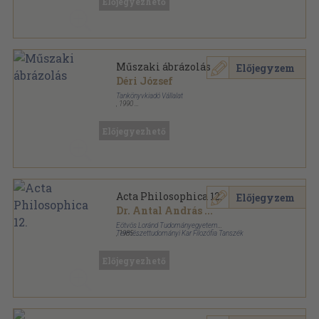
Előjegyezhető
Műszaki ábrázolás
Előjegyzem
Déri József
Tankönyvkiadó Vállalat
,
1990
Ragasztott papírkötés
,
232
oldal
Előjegyezhető
Acta Philosophica 12.
Előjegyzem
Dr. Antal András
...
Eötvös Loránd Tudományegyetem
Természettudományi Kar Filozófia Tanszék
,
1985
Ragasztott papírkötés
,
372
oldal
Acta Philosophica sorozat
Előjegyezhető