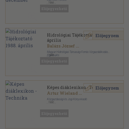
,
1966
Könyvkötői kötés
,
580
oldal
Előjegyezhető
Hidrológiai Közlöny sorozat
Hidrológiai Tájékoztató 1988.
Előjegyzem
április
Balázs József
...
Magyar Hidrológiai Társaság-Forrás Vízgazdálkodási
Egyesülés
,
1988
Tűzött kötés
,
59
oldal
Előjegyezhető
Hidrológiai Tájékoztató sorozat
Képes diáklexikon - Technika
Előjegyzem
Artur Wieland
...
Közgazdasági és Jogi Könyvkiadó
,
1990
Fűzött kemény papírkötés
,
355
oldal
Előjegyezhető