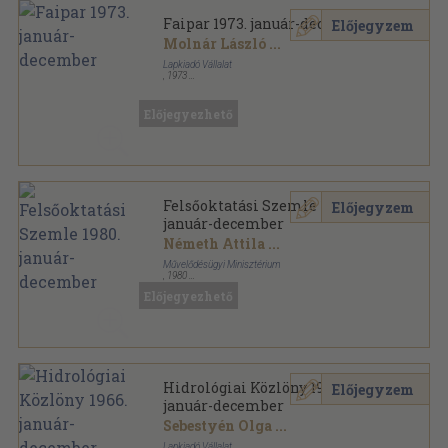
Faipar 1973. január-december
Előjegyzem
Molnár László
...
Lapkiadó Vállalat
,
1973
Könyvkötői kötés
,
384
oldal
Faipar sorozat
Előjegyezhető
Felsőoktatási Szemle 1980.
Előjegyzem
január-december
Németh Attila
...
Művelődésügyi Minisztérium
,
1980
Ragasztott papírkötés
,
768
oldal
Előjegyezhető
Felsőoktatási Szemle sorozat
Hidrológiai Közlöny 1966.
Előjegyzem
január-december
Sebestyén Olga
...
Lapkiadó Vállalat