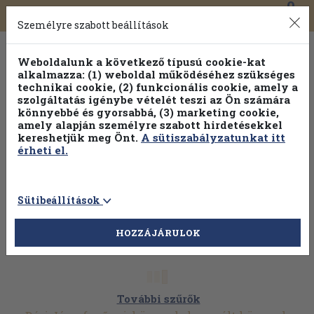
0
Toggle
Főmenü
Könyveink
navigation
Személyre szabott beállítások
Weboldalunk a következő típusú cookie-kat
alkalmazza: (1) weboldal működéséhez szükséges
technikai cookie, (2) funkcionális cookie, amely a
szolgáltatás igénybe vételét teszi az Ön számára
könnyebbé és gyorsabbá, (3) marketing cookie,
amely alapján személyre szabott hirdetésekkel
kereshetjük meg Önt.
A sütiszabályzatunkat itt
érheti el.
Sütibeállítások
HOZZÁJÁRULOK
További szűrők