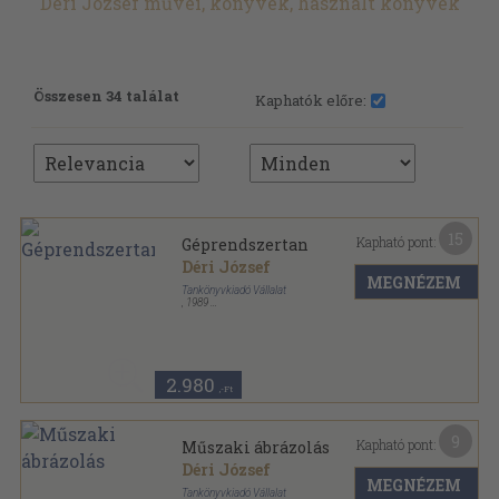
Déri József művei, könyvek, használt könyvek
Összesen 34 találat
Kaphatók előre:
15
Kapható pont:
Géprendszertan
Déri József
MEGNÉZEM
Tankönyvkiadó Vállalat
,
1989
Fűzött kemény papírkötés
,
326
oldal
2.980
,-Ft
9
Kapható pont:
Műszaki ábrázolás
Déri József
MEGNÉZEM
Tankönyvkiadó Vállalat