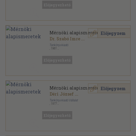
Előjegyezhető
Mérnöki alapismeretek
Előjegyzem
Dr. Szabó Imre
...
Tankönyvkiadó
,
1981
Tűzött kötés
,
147
oldal
Előjegyezhető
Mérnöki alapismeretek
Előjegyzem
Déri József
...
Tankönyvkiadó Vállalat
,
1977
Ragasztott papírkötés
,
146
oldal
Előjegyezhető