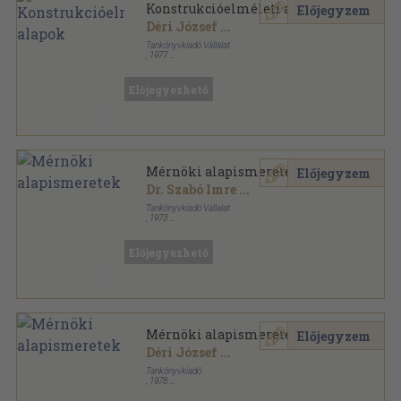
Konstrukcióelméleti alapok
Előjegyzem
Déri József
...
Tankönyvkiadó Vállalat
,
1977
Ragasztott papírkötés
,
230
oldal
Előjegyezhető
Mérnöki alapismeretek
Előjegyzem
Dr. Szabó Imre
...
Tankönyvkiadó Vállalat
,
1973
Ragasztott papírkötés
,
147
oldal
Előjegyezhető
Mérnöki alapismeretek
Előjegyzem
Déri József
...
Tankönyvkiadó
,
1978
Ragasztott papírkötés
,
146
oldal