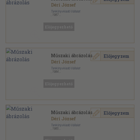
Déri József
Tankönyvkiadó Vállalat
,
1987
Ragasztott papírkötés
,
232
oldal
Előjegyezhető
Műszaki ábrázolás
Előjegyzem
Déri József
Tankönyvkiadó Vállalat
,
1984
Ragasztott papírkötés
,
232
oldal
Előjegyezhető
Műszaki ábrázolás
Előjegyzem
Déri József
Tankönyvkiadó Vállalat
,
1985
Ragasztott papírkötés
,
232
oldal