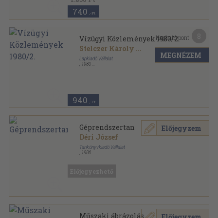
740
,-Ft
8
Kapható pont:
Vízügyi Közlemények 1980/2.
Stelczer Károly
...
MEGNÉZEM
Lapkiadó Vállalat
,
1980
Ragasztott papírkötés
,
164
oldal
Vízügyi Közlemények sorozat
940
,-Ft
Géprendszertan
Előjegyzem
Déri József
Tankönyvkiadó Vállalat
,
1986
Fűzött kemény papírkötés
,
326
oldal
Előjegyezhető
Műszaki ábrázolás
Előjegyzem