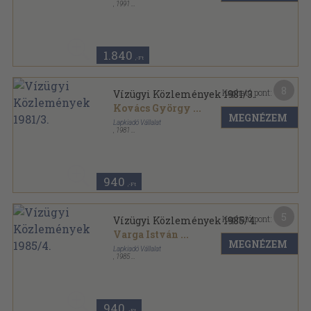
,
1991
Fűzött kemény papírkötés
,
247
oldal
1.840
,-Ft
8
Kapható pont:
Vízügyi Közlemények 1981/3.
Kovács György
...
MEGNÉZEM
Lapkiadó Vállalat
,
1981
Ragasztott papírkötés
,
132
oldal
Vízügyi Közlemények sorozat
940
,-Ft
5
Kapható pont:
Vízügyi Közlemények 1985/4.
Varga István
...
MEGNÉZEM
Lapkiadó Vállalat
,
1985
Ragasztott papírkötés
,
138
oldal
Vízügyi Közlemények sorozat
940
,-Ft