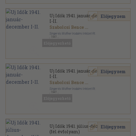
Uj Idők 1941. január-december
Előjegyzem
I-II.
Szabolcsi Bence
...
Singer és Wolfner Irodalmi Intézet Rt.
,
1941
Könyvkötői kötés
,
1636
oldal
Előjegyezhető
Uj Idők sorozat
Uj Idők 1941. január-december
Előjegyzem
I-II.
Szabolcsi Bence
...
Singer és Wolfner Irodalmi Intézet Rt.
,
1941
Aranyozott kiadói egész vászonkötés
,
1638
oldal
Előjegyezhető
Uj Idők sorozat
Uj Idők 1941. július-december
Előjegyzem
(fél évfolyam)