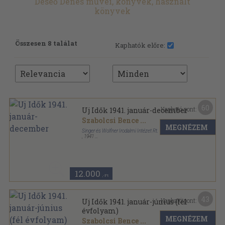
Deseő Dénes művei, könyvek, használt
könyvek
Összesen 8 találat
Kaphatók előre:
60
Kapható pont:
Uj Idők 1941. január-december
Szabolcsi Bence
...
MEGNÉZEM
Singer és Wolfner Irodalmi Intézet Rt.
,
1941
Tűzött kötés
,
1638
oldal
Uj Idők sorozat
12.000
,-Ft
43
Kapható pont:
Uj Idők 1941. január-június (fél
évfolyam)
MEGNÉZEM
Szabolcsi Bence
...