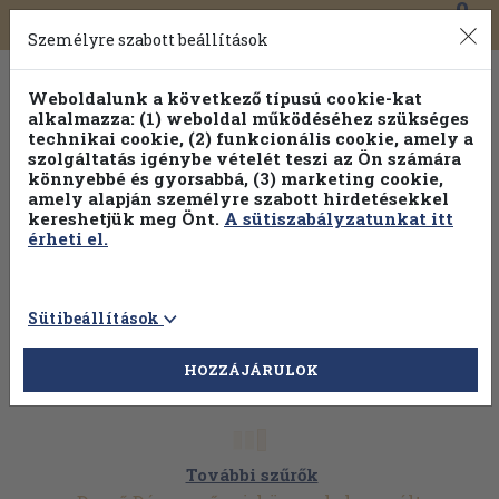
0
Toggle
Főmenü
Könyveink
navigation
Személyre szabott beállítások
Weboldalunk a következő típusú cookie-kat
alkalmazza: (1) weboldal működéséhez szükséges
technikai cookie, (2) funkcionális cookie, amely a
szolgáltatás igénybe vételét teszi az Ön számára
könnyebbé és gyorsabbá, (3) marketing cookie,
amely alapján személyre szabott hirdetésekkel
kereshetjük meg Önt.
A sütiszabályzatunkat itt
érheti el.
Sütibeállítások
HOZZÁJÁRULOK
További szűrők