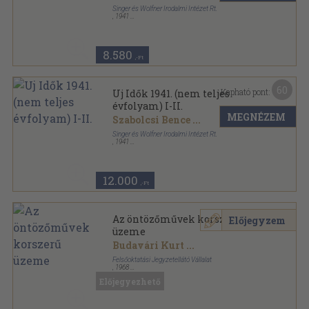
Singer és Wolfner Irodalmi Intézet Rt.
,
1941
Aranyozott kiadói egész vászonkötés
,
814
oldal
Uj Idők sorozat
8.580
,-Ft
60
Kapható pont:
Uj Idők 1941. (nem teljes
évfolyam) I-II.
MEGNÉZEM
Szabolcsi Bence
...
Singer és Wolfner Irodalmi Intézet Rt.
,
1941
Aranyozott kiadói egész vászonkötés
,
1608
oldal
Uj Idők sorozat
12.000
,-Ft
Az öntözőművek korszerű
Előjegyzem
üzeme
Budavári Kurt
...
Felsőoktatási Jegyzetellátó Vállalat
,
1968
Fűzött papírkötés
,
181
oldal
Előjegyezhető
A Mérnöki Továbbképző Intézet előadássorozatából
sorozat