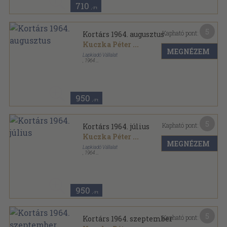
710
,-Ft
5
Kapható pont:
Kortárs 1964. augusztus
Kuczka Péter
...
MEGNÉZEM
Lapkiadó Vállalat
,
1964
Fűzött papírkötés
,
165
oldal
Kortárs sorozat
950
,-Ft
5
Kapható pont:
Kortárs 1964. július
Kuczka Péter
...
MEGNÉZEM
Lapkiadó Vállalat
,
1964
Fűzött papírkötés
,
165
oldal
Kortárs sorozat
950
,-Ft
5
Kapható pont:
Kortárs 1964. szeptember