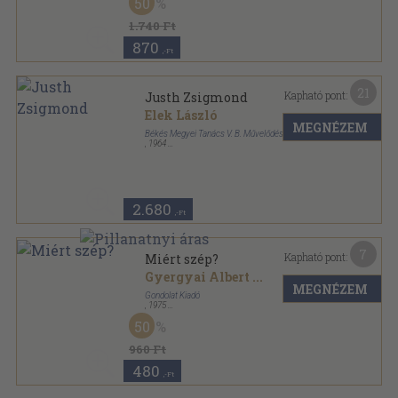
50
1.740 Ft
870
,-Ft
21
Kapható pont:
Justh Zsigmond
Elek László
MEGNÉZEM
Békés Megyei Tanács V. B. Művelődésügyi Osztály
,
1964
Ragasztott papírkötés
,
195
oldal
2.680
,-Ft
7
Kapható pont:
Miért szép?
Gyergyai Albert
...
MEGNÉZEM
Gondolat Kiadó
,
1975
Vászon
,
682
oldal
50
960 Ft
480
,-Ft