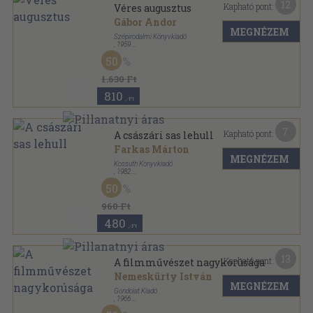
12
Kapható pont:
Véres augusztus
Gábor Andor
MEGNÉZEM
Szépirodalmi Könyvkiadó
,
1959
Vászon
,
469
oldal
50
Gábor Andor összegyűjtött művei sorozat
1.630 Ft
810
,-Ft
7
Kapható pont:
A császári sas lehull
Farkas Márton
MEGNÉZEM
Kossuth Könyvkiadó
,
1982
Ragasztott kemény papírkötés
,
197
oldal
50
Népszerű Történelem sorozat
960 Ft
480
,-Ft
13
Kapható pont:
A filmművészet nagykorúsága
Nemeskürty István
MEGNÉZEM
Gondolat Kiadó
,
1966
Fűzött keménykötés
,
578
oldal