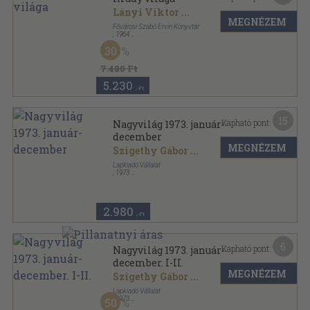
Lányi Viktor
...
MEGNÉZEM
Fővárosi Szabó Ervin Könyvtár
,
1964
Vászon
,
729
oldal
30
7.480 Ft
5.230
,-Ft
15
Kapható pont:
Nagyvilág 1973. január-
december
MEGNÉZEM
Szigethy Gábor
...
Lapkiadó Vállalat
,
1973
Ragasztott papírkötés
,
1918
oldal
Nagyvilág sorozat
2.980
,-Ft
6
Kapható pont:
Nagyvilág 1973. január-
december. I-II.
MEGNÉZEM
Szigethy Gábor
...
Lapkiadó Vállalat
,
1973
50
Könyvkötői kötés
,
1918
oldal