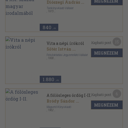
MEGNÉZEM
Diószegi András
...
Tankönyvkiadó Vállalat
,
1973
Könyvkötői kötés
,
543
oldal
Szöveggyűjtemény sorozat
840
,-Ft
15
Kapható pont:
Vita a népi írókról
Sőtér István
...
MEGNÉZEM
Felsőoktatási Jegyzetellátó Vállalat
,
1958
Varrott papírkötés
,
181
oldal
A Magyar Tudományos Akadémia Irodalomtörténeti
Intézetének vitaülései sorozat
1.880
,-Ft
6
Kapható pont:
A fölösleges ördög I-II.
Bródy Sándor
...
MEGNÉZEM
Magvető Könyvkiadó
,
1962
Fűzött papírkötés
,
611
oldal
Vidám könyvek sorozat