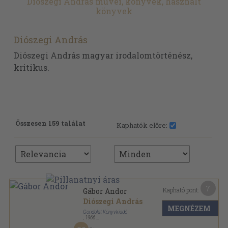
Diószegi András művei, könyvek, használt
könyvek
Diószegi András
Diószegi András magyar irodalomtörténész,
kritikus.
Összesen 159 találat
Kaphatók előre:
7
Kapható pont:
Gábor Andor
Diószegi András
MEGNÉZEM
Gondolat Könyvkiadó
,
1966
Fűzött papírkötés
,
185
oldal