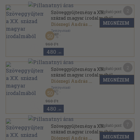
2
Kapható pont:
Szöveggyűjtemény a XX.
század magyar irodalmából
MEGNÉZEM
Diószegi András
...
Tankönyvkiadó
,
1968
50
Könyvkötői vászonkötés
,
544
oldal
960 Ft
480
,-Ft
2
Kapható pont:
Szöveggyűjtemény a XX.
század magyar irodalmából
MEGNÉZEM
Diószegi András
...
Tankönyvkiadó
,
1971
50
Ragasztott papírkötés
,
543
oldal
960 Ft
480
,-Ft
7
Kapható pont:
Szöveggyűjtemény a XX.
század magyar irodalmából
MEGNÉZEM
Diószegi András
...