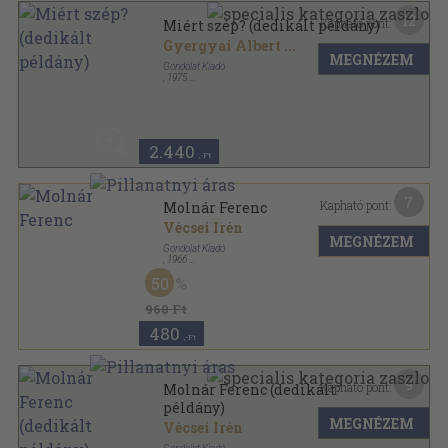
12
Kapható pont:
Miért szép? (dedikált példány)
Gyergyai Albert
...
MEGNÉZEM
Gondolat Kiadó
,
1975
Vászon
,
682
oldal
2.440
,-Ft
7
Kapható pont:
Molnár Ferenc
Vécsei Irén
MEGNÉZEM
Gondolat Kiadó
,
1966
Ragasztott papírkötés
,
150
oldal
50
Irodalomtörténeti kiskönyvtár sorozat
960 Ft
480
,-Ft
9
Kapható pont:
Molnár Ferenc (dedikált
példány)
MEGNÉZEM
Vécsei Irén