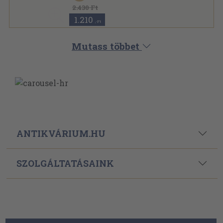
Nagyvilág sorozat
2.430 Ft
1.210
,-Ft
Mutass többet
ANTIKVÁRIUM.HU
SZOLGÁLTATÁSAINK