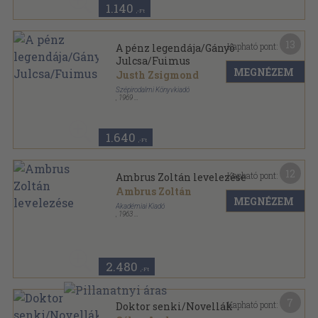
1.140
,-Ft
13
Kapható pont:
A pénz legendája/Gányó
Julcsa/Fuimus
MEGNÉZEM
Justh Zsigmond
Szépirodalmi Könyvkiadó
,
1969
Vászon
,
484
oldal
Magyar Elbeszélők sorozat
1.640
,-Ft
12
Kapható pont:
Ambrus Zoltán levelezése
Ambrus Zoltán
MEGNÉZEM
Akadémiai Kiadó
,
1963
Vászon
,
527
oldal
Új Magyar Múzeum sorozat
2.480
,-Ft
7
Kapható pont:
Doktor senki/Novellák