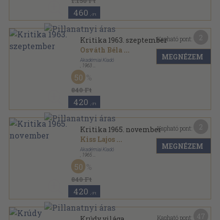
1.150 Ft
460
,-Ft
2
Kapható pont:
Kritika 1963. szeptember
Osváth Béla
...
MEGNÉZEM
Akadémiai Kiadó
,
1963
Tűzött kötés
,
64
oldal
50
Kritika sorozat
840 Ft
420
,-Ft
2
Kapható pont:
Kritika 1965. november
Kiss Lajos
...
MEGNÉZEM
Akadémiai Kiadó
,
1965
Ragasztott papírkötés
,
64
oldal
50
Kritika sorozat
840 Ft
420
,-Ft
47
Kapható pont:
Krúdy világa