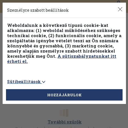
0
Toggle
Főmenü
Könyveink
navigation
Személyre szabott beállítások
Weboldalunk a következő típusú cookie-kat
alkalmazza: (1) weboldal működéséhez szükséges
technikai cookie, (2) funkcionális cookie, amely a
szolgáltatás igénybe vételét teszi az Ön számára
könnyebbé és gyorsabbá, (3) marketing cookie,
Válogasson több mint 30 000 kötet közül
amely alapján személyre szabott hirdetésekkel
Hobbi témakörökben
20% kedvezménnyel!
kereshetjük meg Önt.
A sütiszabályzatunkat itt
érheti el.
Sütibeállítások
HOZZÁJÁRULOK
További szűrők