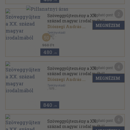
,-Ft
2
Kapható pont:
Szöveggyűjtemény a XX.
század magyar irodalmából
MEGNÉZEM
Diószegi András
...
Tankönyvkiadó
,
1977
50
Ragasztott papírkötés
,
550
oldal
960 Ft
480
,-Ft
4
Kapható pont:
Szöveggyűjtemény a XX.
század magyar irodalmából
MEGNÉZEM
Diószegi András
...
Tankönyvkiadó
,
1976
Ragasztott papírkötés
,
550
oldal
840
,-Ft
4
Kapható pont:
Szöveggyűjtemény a XX.
század magyar irodalmából