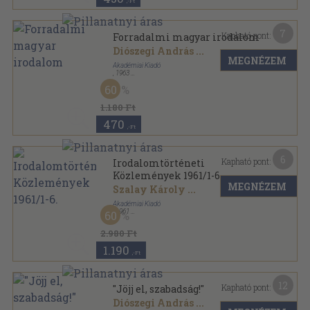
,-Ft
7
Kapható pont:
Forradalmi magyar irodalom
Diószegi András
...
MEGNÉZEM
Akadémiai Kiadó
,
1963
Fűzött papírkötés
,
431
oldal
60
1.180 Ft
470
,-Ft
6
Kapható pont:
Irodalomtörténeti
Közlemények 1961/1-6.
MEGNÉZEM
Szalay Károly
...
Akadémiai Kiadó
,
1961
60
Könyvkötői kötés
,
767
oldal
Irodalomtörténeti Közlemények sorozat
2.980 Ft
1.190
,-Ft
12
Kapható pont:
"Jöjj el, szabadság!"
Diószegi András
...