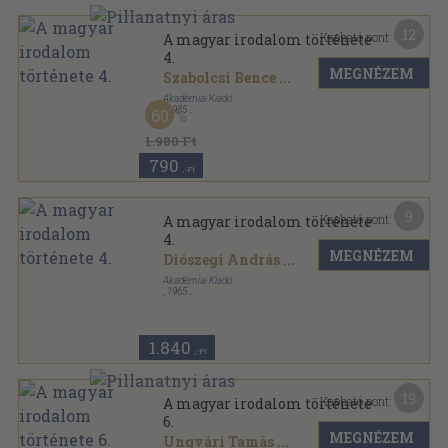
12
Kapható pont:
A magyar irodalom története
4.
MEGNÉZEM
Szabolcsi Bence
...
Akadémiai Kiadó
,
1985
60
Vászon
,
1071
oldal
1.980 Ft
790
,-Ft
9
Kapható pont:
A magyar irodalom története
4.
MEGNÉZEM
Diószegi András
...
Akadémiai Kiadó
,
1965
Vászon
,
1072
oldal
1.840
,-Ft
19
Kapható pont:
A magyar irodalom története
6.
MEGNÉZEM
Ungvári Tamás
...