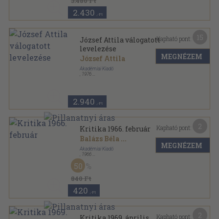
3.480 Ft
2.430
,-Ft
15
Kapható pont:
József Attila válogatott
levelezése
MEGNÉZEM
József Attila
Akadémiai Kiadó
,
1976
Vászon
,
530
oldal
Új Magyar Múzeum sorozat
2.940
,-Ft
2
Kapható pont:
Kritika 1966. február
Balázs Béla
...
MEGNÉZEM
Akadémiai Kiadó
,
1966
Ragasztott papírkötés
,
64
oldal
50
Kritika sorozat
840 Ft
420
,-Ft
2
Kapható pont:
Kritika 1969. április