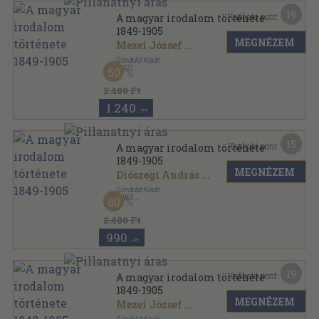
19
Kapható pont:
A magyar irodalom története
1849-1905
MEGNÉZEM
Mezei József
...
Gondolat Kiadó
,
1971
50
Vászon
,
498
oldal
2.480 Ft
1.240
,-Ft
15
Kapható pont:
A magyar irodalom története
1849-1905
MEGNÉZEM
Diószegi András
...
Gondolat Kiadó
,
1963
60
Vászon
,
492
oldal
2.480 Ft
990
,-Ft
19
Kapható pont:
A magyar irodalom története
1849-1905
MEGNÉZEM
Mezei József
...