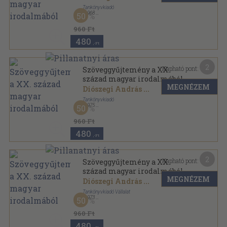
Tankönyvkiadó
,
1968
50
Fűzött kemény papírkötés
,
544
oldal
960 Ft
480
,-Ft
2
Kapható pont:
Szöveggyűjtemény a XX.
század magyar irodalmából
MEGNÉZEM
Diószegi András
...
Tankönyvkiadó
,
1975
50
Ragasztott papírkötés
,
550
oldal
960 Ft
480
,-Ft
2
Kapható pont:
Szöveggyűjtemény a XX.
század magyar irodalmából
MEGNÉZEM
Diószegi András
...
Tankönyvkiadó Vállalat
,
1973
50
Ragasztott papírkötés
,
543
oldal
960 Ft
480