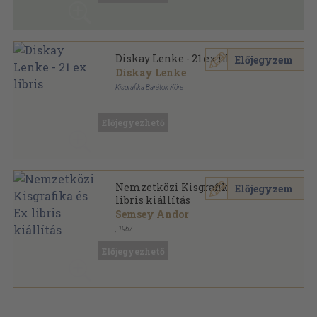
Diskay Lenke - 21 ex libris
Előjegyzem
Diskay Lenke
Kisgrafika Barátok Köre
Papírmappa
,
21
oldal
Előjegyezhető
Nemzetközi Kisgrafika és Ex
Előjegyzem
libris kiállítás
Semsey Andor
,
1967
Tűzött kötés
,
31
oldal
Előjegyezhető