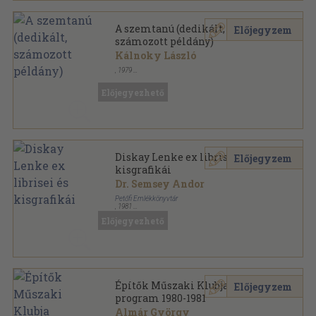
A szemtanú (dedikált,
Előjegyzem
számozott példány)
Kálnoky László
,
1979
Ragasztott papírkötés
,
24
oldal
Előjegyezhető
Diskay Lenke ex librisei és
Előjegyzem
kisgrafikái
Dr. Semsey Andor
Petőfi Emlékkönyvtár
,
1981
Tűzött kötés
,
17
oldal
Előjegyezhető
Petőfi Emlékkönyvtár Kisgrafikai füzetei sorozat
Építők Műszaki Klubja
Előjegyzem
program 1980-1981
Almár György