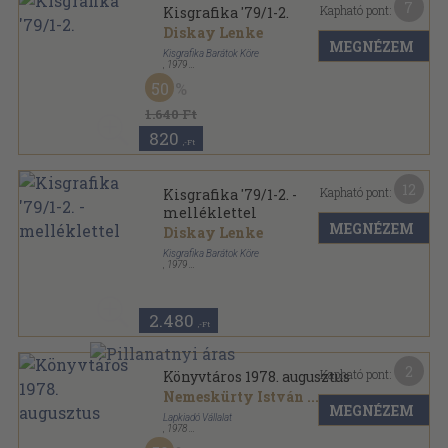
7
Kapható pont:
Kisgrafika '79/1-2.
Diskay Lenke
MEGNÉZEM
Kisgrafika Barátok Köre
,
1979
Ragasztott papírkötés
,
80
oldal
50
Kisgrafika sorozat
1.640 Ft
820
,-Ft
12
Kapható pont:
Kisgrafika '79/1-2. -
melléklettel
MEGNÉZEM
Diskay Lenke
Kisgrafika Barátok Köre
,
1979
Ragasztott papírkötés
,
80
oldal
Kisgrafika sorozat
2.480
,-Ft
2
Kapható pont:
Könyvtáros 1978. augusztus
Nemeskürty István
...
MEGNÉZEM
Lapkiadó Vállalat
,
1978
Tűzött kötés
,
56
oldal