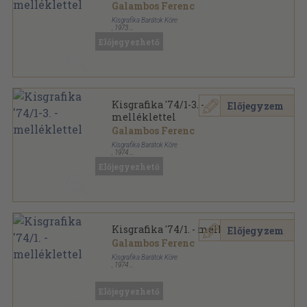
Galambos Ferenc
Kisgrafika Barátok Köre
,
1973
Ragasztott papírkötés
,
48
oldal
Előjegyezhető
Kisgrafika sorozat
Kisgrafika '74/1-3. -
Előjegyzem
melléklettel
Galambos Ferenc
Kisgrafika Barátok Köre
,
1974
Ragasztott papírkötés
,
144
oldal
Előjegyezhető
Kisgrafika sorozat
Kisgrafika '74/1. - melléklettel
Előjegyzem
Galambos Ferenc
Kisgrafika Barátok Köre
,
1974
Ragasztott papírkötés
,
48
oldal
Kisgrafika sorozat
Előjegyezhető