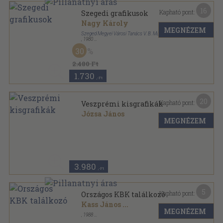
16
Kapható pont:
Szegedi grafikusok
Nagy Károly
MEGNÉZEM
Szeged Megyei Városi Tanács V. B. Műv. Oszt.
,
1980
Papírmappa
,
17
oldal
30
2.480 Ft
1.730
,-Ft
20
Kapható pont:
Veszprémi kisgrafikák
Józsa János
MEGNÉZEM
Papírmappa
,
11
oldal
3.980
,-Ft
5
Kapható pont:
Országos KBK találkozó
Kass János
...
MEGNÉZEM
,
1988
Papírmappa
,
12
oldal