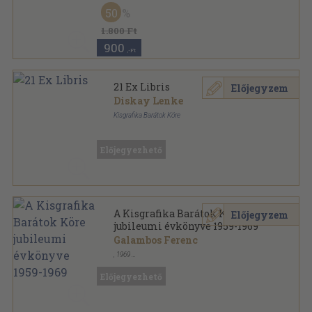
50
1.800 Ft
900
,-Ft
21 Ex Libris
Előjegyzem
Diskay Lenke
Kisgrafika Barátok Köre
Papírmappa
,
21
oldal
Előjegyezhető
A Kisgrafika Barátok Köre
Előjegyzem
jubileumi évkönyve 1959-1969
Galambos Ferenc
,
1969
Vászon
,
167
oldal
Előjegyezhető