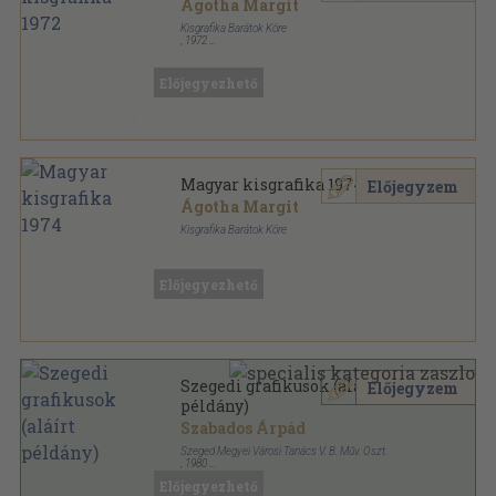
Ágotha Margit
Kisgrafika Barátok Köre
,
1972
Papírmappa
,
30
oldal
Magyar kisgrafika sorozat
Előjegyezhető
Magyar kisgrafika 1974
Előjegyzem
Ágotha Margit
Kisgrafika Barátok Köre
Papírmappa
,
12
oldal
Magyar kisgrafika sorozat
Előjegyezhető
Szegedi grafikusok (aláírt
Előjegyzem
példány)
Szabados Árpád
Szeged Megyei Városi Tanács V. B. Műv. Oszt.
,
1980
Papírmappa
,
17
oldal
Előjegyezhető