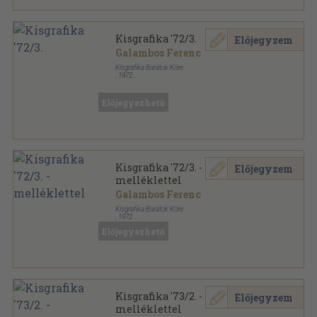
Kisgrafika '72/3.
Előjegyzem
Galambos Ferenc
Kisgrafika Barátok Köre
,
1972
Ragasztott papírkötés
,
48
oldal
Kisgrafika sorozat
Előjegyezhető
Kisgrafika '72/3. -
Előjegyzem
melléklettel
Galambos Ferenc
Kisgrafika Barátok Köre
,
1972
Ragasztott papírkötés
,
48
oldal
Előjegyezhető
Kisgrafika sorozat
Kisgrafika '73/2. -
Előjegyzem
melléklettel