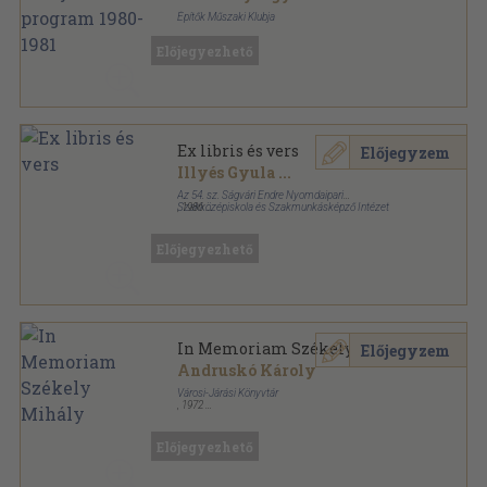
Építők Műszaki Klubja
Tűzött kötés
,
30
oldal
Előjegyezhető
Építők Műszaki Klubja program sorozat
Ex libris és vers
Előjegyzem
Illyés Gyula
...
Az 54. sz. Ságvári Endre Nyomdaipari
Szakközépiskola és Szakmunkásképző Intézet
,
1986
Varrott papírkötés
,
60
oldal
Előjegyezhető
In Memoriam Székely Mihály
Előjegyzem
Andruskó Károly
Városi-Járási Könyvtár
,
1972
Papírmappa
,
17
oldal
Előjegyezhető