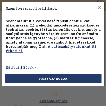
0
Toggle
Főmenü
Könyveink
navigation
Személyre szabott beállítások
Weboldalunk a következő típusú cookie-kat
alkalmazza: (1) weboldal működéséhez szükséges
technikai cookie, (2) funkcionális cookie, amely a
szolgáltatás igénybe vételét teszi az Ön számára
könnyebbé és gyorsabbá, (3) marketing cookie,
amely alapján személyre szabott hirdetésekkel
kereshetjük meg Önt.
A sütiszabályzatunkat itt
érheti el.
Sütibeállítások
HOZZÁJÁRULOK
További szűrők