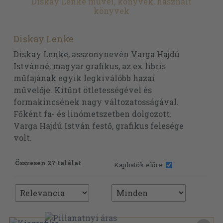
Diskay Lenke művei, könyvek, használt
könyvek
Diskay Lenke
Diskay Lenke, asszonynevén Varga Hajdú
Istvánné; magyar grafikus, az ex libris
műfajának egyik legkiválóbb hazai
művelője. Kitűnt ötletességével és
formakincsének nagy változatosságával.
Főként fa- és linómetszetben dolgozott.
Varga Hajdú István festő, grafikus felesége
volt.
Összesen 27 találat
Kaphatók előre: