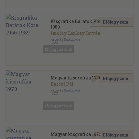
Kisgrafika Barátok Köre 1956-
Előjegyzem
1989
Imolay Lenkey István
Kisgrafika Barátok Köre
,
1989
Papírmappa
,
35
oldal
Előjegyezhető
Magyar kisgrafika 1970
Előjegyzem
Barczi Pál
Kisgrafika Barátok Köre
,
1970
Papírmappa
,
37
oldal
Magyar kisgrafika sorozat
Előjegyezhető
Magyar kisgrafika 1972
Előjegyzem