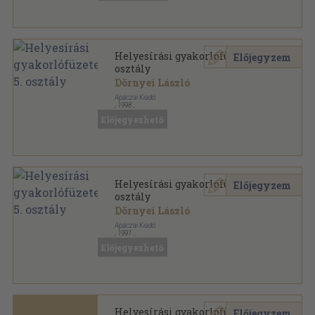
Helyesírási gyakorlófüzetek 5.
Előjegyzem
osztály
Dörnyei László
Apáczai Kiadó
,
1998
Tűzött kötés
,
82
oldal
Előjegyezhető
Helyesírási gyakorlófüzetek sorozat
Helyesírási gyakorlófüzetek 5.
Előjegyzem
osztály
Dörnyei László
Apáczai Kiadó
,
1991
Tűzött kötés
,
82
oldal
Előjegyezhető
Helyesírási gyakorlófüzetek 6.
Előjegyzem