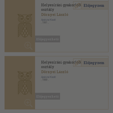
Helyesírási gyakorlófüzetek 8.
Előjegyzem
osztály
Dörnyei László
Apáczai Kiadó
,
1998
Tűzött kötés
,
86
oldal
Helyesírási gyakorlófüzetek sorozat
Előjegyezhető
Helyesírási gyakorlófüzetek 8.
Előjegyzem
osztály
Dörnyei László
Apáczai Kiadó
,
1996
Tűzött kötés
,
86
oldal
Helyesírási gyakorlófüzetek sorozat
Előjegyezhető