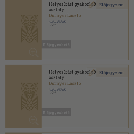
Tűzött kötés
,
79
oldal
Előjegyezhető
Helyesírási gyakorlófüzetek sorozat
Helyesírási gyakorlófüzetek 7.
Előjegyzem
osztály
Dörnyei László
Apáczai Kiadó
,
1991
Tűzött kötés
,
79
oldal
Előjegyezhető
Helyesírási gyakorlófüzetek sorozat
Helyesírási gyakorlófüzetek 8.
Előjegyzem
osztály
Dörnyei László
Apáczai Kiadó
,
1999
Tűzött kötés
,
86
oldal
Helyesírási gyakorlófüzetek sorozat
Előjegyezhető