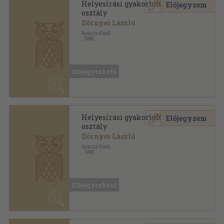
Helyesírási gyakorlófüzetek 7.
Előjegyzem
osztály
Dörnyei László
Apáczai Kiadó
,
1990
Tűzött kötés
,
75
oldal
Előjegyezhető
Helyesírási gyakorlófüzetek sorozat
Helyesírási gyakorlófüzetek 7.
Előjegyzem
osztály
Dörnyei László
Apáczai Kiadó
,
1997
Tűzött kötés
,
79
oldal
Előjegyezhető
Helyesírási gyakorlófüzetek sorozat
Helyesírási gyakorlófüzetek 7.
Előjegyzem
osztály
Dörnyei László
Apáczai Kiadó
,
1991