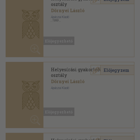
osztály
Dörnyei László
Apáczai Kiadó
,
1999
Tűzött kötés
,
88
oldal
Előjegyezhető
Helyesírási gyakorlófüzetek sorozat
Helyesírási gyakorlófüzetek 6.
Előjegyzem
osztály
Dörnyei László
Apáczai Kiadó
Tűzött kötés
,
88
oldal
Előjegyezhető
Helyesírási gyakorlófüzetek 6.
Előjegyzem
osztály
Dörnyei László
Apáczai Kiadó
,
1997
Tűzött kötés
,
88
oldal