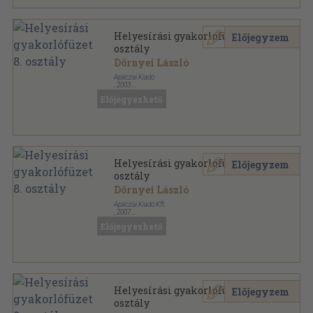
Helyesírási gyakorlófüzet 8.
Előjegyzem
osztály
Dörnyei László
Apáczai Kiadó
,
2003
Tűzött kötés
,
87
oldal
Előjegyezhető
Helyesírási gyakorlófüzet 8.
Előjegyzem
osztály
Dörnyei László
Apáczai Kiadó Kft.
,
2007
Tűzött kötés
,
87
oldal
Előjegyezhető
Helyesírási gyakorlófüzet 8.
Előjegyzem
osztály