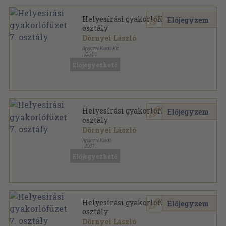
Helyesírási gyakorlófüzet 7.
Előjegyzem
osztály
Dörnyei László
Apáczai Kiadó Kft.
,
2010
Tűzött kötés
,
67
oldal
Előjegyezhető
Helyesírási gyakorlófüzet 7.
Előjegyzem
osztály
Dörnyei László
Apáczai Kiadó
,
2001
Tűzött kötés
,
90
oldal
Előjegyezhető
Helyesírási gyakorlófüzet 7.
Előjegyzem
osztály
Dörnyei László