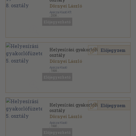
Dörnyei László
Apáczai Kiadó Kft.
,
2006
Tűzött kötés
,
87
oldal
Előjegyezhető
Helyesírási gyakorlófüzetek 5.
Előjegyzem
osztály
Dörnyei László
Apáczai Kiadó
,
1999
Tűzött kötés
,
82
oldal
Előjegyezhető
Helyesírási gyakorlófüzetek 5.
Előjegyzem
osztály
Dörnyei László
Apáczai Kiadó
,
1990
Tűzött kötés
,
79
oldal
Előjegyezhető
Helyesírási gyakorlófüzetek sorozat