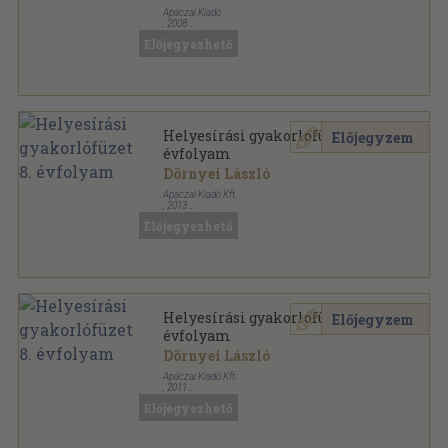
Apáczai Kiadó
,
2008
Tűzött kötés
,
67
oldal
Előjegyezhető
Helyesírási gyakorlófüzet 8.
Előjegyzem
évfolyam
Dörnyei László
Apáczai Kiadó Kft.
,
2013
Tűzött kötés
,
61
oldal
Előjegyezhető
Helyesírási gyakorlófüzet 8.
Előjegyzem
évfolyam
Dörnyei László
Apáczai Kiadó Kft.
,
2011
Tűzött kötés
,
87
oldal
Előjegyezhető