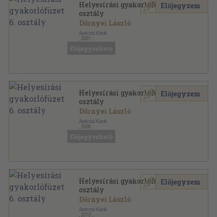
Helyesírási gyakorlófüzet 6.
Előjegyzem
osztály
Dörnyei László
Apáczai Kiadó
,
2001
Tűzött kötés
,
87
oldal
Előjegyezhető
Helyesírási gyakorlófüzet 6.
Előjegyzem
osztály
Dörnyei László
Apáczai Kiadó
,
2006
Tűzött kötés
,
87
oldal
Előjegyezhető
Helyesírási gyakorlófüzet 6.
Előjegyzem
osztály
Dörnyei László
Apáczai Kiadó
,
2010