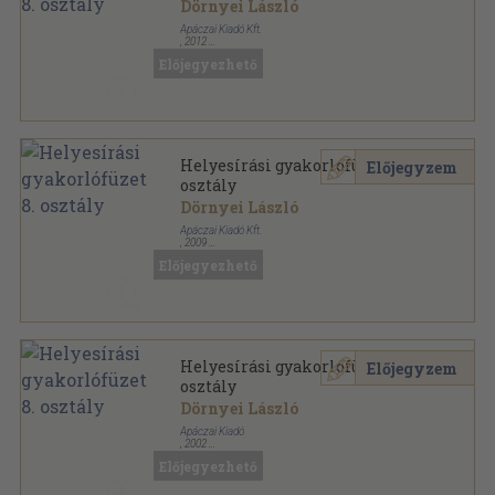
Dörnyei László
Apáczai Kiadó Kft.
,
2012
Tűzött kötés
,
61
oldal
Előjegyezhető
Helyesírási gyakorlófüzet 8.
Előjegyzem
osztály
Dörnyei László
Apáczai Kiadó Kft.
,
2009
Tűzött kötés
,
87
oldal
Előjegyezhető
Helyesírási gyakorlófüzet 8.
Előjegyzem
osztály
Dörnyei László
Apáczai Kiadó
,
2002
Tűzött kötés
,
87
oldal
Előjegyezhető