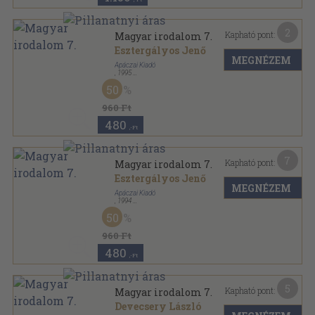
2
Kapható pont:
Magyar irodalom 7.
Esztergályos Jenő
MEGNÉZEM
Apáczai Kiadó
,
1995
Ragasztott kemény papírkötés
,
156
oldal
50
960 Ft
480
,-Ft
7
Kapható pont:
Magyar irodalom 7.
Esztergályos Jenő
MEGNÉZEM
Apáczai Kiadó
,
1994
Ragasztott kemény papírkötés
,
156
oldal
50
960 Ft
480
,-Ft
5
Kapható pont:
Magyar irodalom 7.
Devecsery László