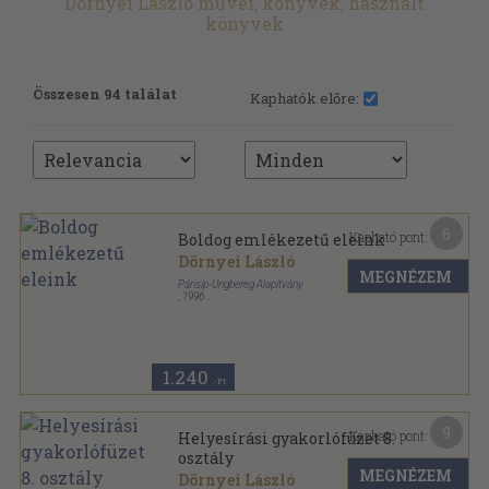
Dörnyei László művei, könyvek, használt
könyvek
Összesen 94 találat
Kaphatók előre:
6
Kapható pont:
Boldog emlékezetű eleink
Dörnyei László
MEGNÉZEM
Pánsíp-Ungbereg Alapítvány
,
1996
Ragasztott papírkötés
,
59
oldal
1.240
,-Ft
9
Kapható pont:
Helyesírási gyakorlófüzet 8.
osztály
MEGNÉZEM
Dörnyei László