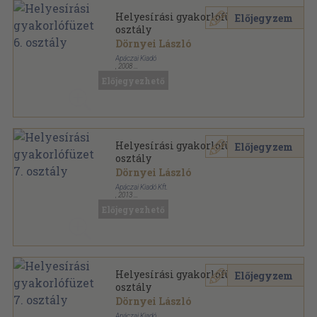
Helyesírási gyakorlófüzet 6.
Előjegyzem
osztály
Dörnyei László
Apáczai Kiadó
,
2008
Tűzött kötés
,
65
oldal
Előjegyezhető
Helyesírási gyakorlófüzet 7.
Előjegyzem
osztály
Dörnyei László
Apáczai Kiadó Kft.
,
2013
Tűzött kötés
,
67
oldal
Előjegyezhető
Helyesírási gyakorlófüzet 7.
Előjegyzem
osztály
Dörnyei László
Apáczai Kiadó