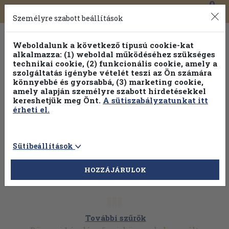
0
Toggle
Főmenü
Könyveink
navigation
Személyre szabott beállítások
Weboldalunk a következő típusú cookie-kat
alkalmazza: (1) weboldal működéséhez szükséges
technikai cookie, (2) funkcionális cookie, amely a
szolgáltatás igénybe vételét teszi az Ön számára
könnyebbé és gyorsabbá, (3) marketing cookie,
amely alapján személyre szabott hirdetésekkel
kereshetjük meg Önt.
A sütiszabályzatunkat itt
érheti el.
Sütibeállítások
HOZZÁJÁRULOK
További szűrők