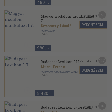
480
,-Ft
5
Kapható pont:
Magyar irodalom munkafüzet
7.
MEGNÉZEM
Devecsery László
Apáczai Kiadó
,
1993
Tűzött kötés
,
59
oldal
980
,-Ft
127
Kapható pont:
Budapest Lexikon I-II.
Mucsi Ferenc
...
MEGNÉZEM
Akadémiai Kiadó és Nyomda Vállalat
,
1993
Vászon
,
1424
oldal
8.480
,-Ft
36
Kapható pont:
Budapest Lexikon I. (töredék)