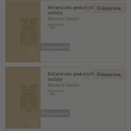
Mutass többet
ANTIKVÁRIUM.HU
SZOLGÁLTATÁSAINK
ELÉRHETŐSÉGEINK