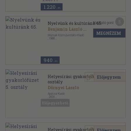
1.220
,-Ft
5
Kapható pont:
Nyelvünk és kultúránk 65.
Benjámin László
...
MEGNÉZEM
Múzsák Közművelődési Kiadó
,
1986
Ragasztott papírkötés
,
116
oldal
Nyelvünk és Kultúránk sorozat
940
,-Ft
Helyesírási gyakorlófüzet 5.
Előjegyzem
osztály
Dörnyei László
Apáczai Kiadó
,
2005
Tűzött kötés
,
70
oldal
Előjegyezhető
Helyesírási gyakorlófüzet 8.
Előjegyzem