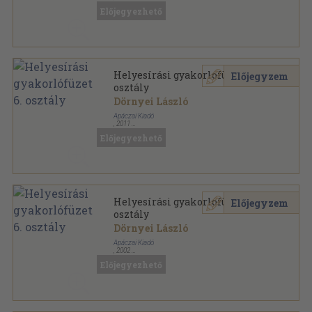
Tűzött kötés
,
65
oldal
Előjegyezhető
Helyesírási gyakorlófüzet 6.
Előjegyzem
osztály
Dörnyei László
Apáczai Kiadó
,
2011
Tűzött kötés
,
65
oldal
Előjegyezhető
Helyesírási gyakorlófüzet 6.
Előjegyzem
osztály
Dörnyei László
Apáczai Kiadó
,
2002
Tűzött kötés
,
87
oldal
Előjegyezhető