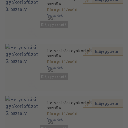
osztály
Dörnyei László
Apáczai Kiadó
,
2000
Tűzött kötés
,
86
oldal
Előjegyezhető
Helyesírási gyakorlófüzet 5.
Előjegyzem
osztály
Dörnyei László
Apáczai Kiadó
,
2003
Tűzött kötés
,
70
oldal
Előjegyezhető
Helyesírási gyakorlófüzet 5.
Előjegyzem
osztály
Dörnyei László
Apáczai Kiadó
,
2008
Tűzött kötés
,
50
oldal