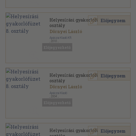
Helyesírási gyakorlófüzet 8.
Előjegyzem
osztály
Dörnyei László
Apáczai Kiadó Kft.
,
2010
Tűzött kötés
,
87
oldal
Előjegyezhető
Helyesírási gyakorlófüzet 8.
Előjegyzem
osztály
Dörnyei László
Apáczai Kiadó
,
2004
Tűzött kötés
,
87
oldal
Előjegyezhető
Helyesírási gyakorlófüzet 8.
Előjegyzem
osztály