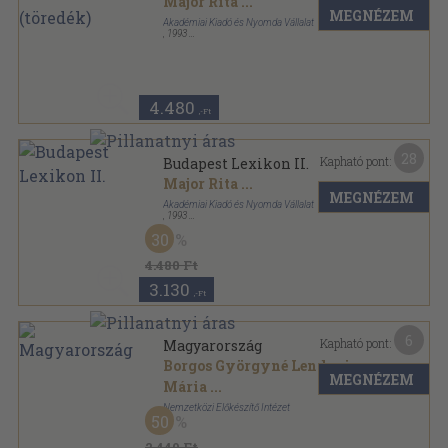
Major Rita
...
MEGNÉZEM
Akadémiai Kiadó és Nyomda Vállalat
,
1993
Vászon
,
755
oldal
4.480
,-Ft
28
Kapható pont:
Budapest Lexikon II.
Major Rita
...
MEGNÉZEM
Akadémiai Kiadó és Nyomda Vállalat
,
1993
Vászon
,
669
oldal
30
4.480 Ft
3.130
,-Ft
6
Kapható pont:
Magyarország
Borgos Györgyné Lendvai
MEGNÉZEM
Mária
...
Nemzetközi Előkészítő Intézet
50
Tűzött kötés
,
107
oldal
2.440 Ft