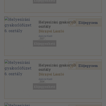
Előjegyezhető
Helyesírási gyakorlófüzet 6.
Előjegyzem
osztály
Dörnyei László
Apáczai Kiadó
,
2007
Tűzött kötés
,
87
oldal
Előjegyezhető
Helyesírási gyakorlófüzet 6.
Előjegyzem
osztály
Dörnyei László
Apáczai Kiadó
,
2004
Tűzött kötés
,
87
oldal
Előjegyezhető