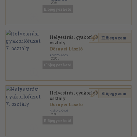
,
2004
Tűzött kötés
,
90
oldal
Előjegyezhető
Helyesírási gyakorlófüzet 7.
Előjegyzem
osztály
Dörnyei László
Apáczai Kiadó
,
2006
Tűzött kötés
,
90
oldal
Előjegyezhető
Helyesírási gyakorlófüzet 7.
Előjegyzem
osztály
Dörnyei László
Apáczai Kiadó
,
2005
Tűzött kötés
,
90
oldal
Előjegyezhető