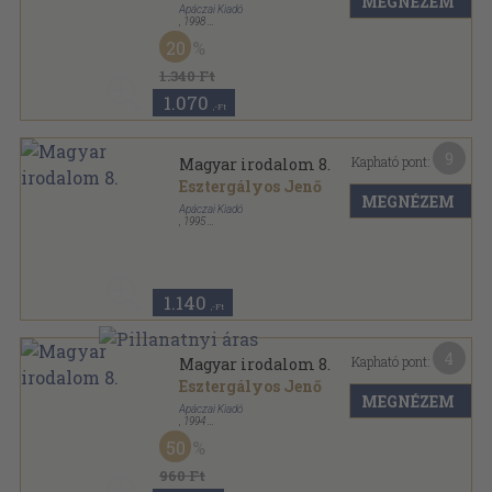
MEGNÉZEM
Apáczai Kiadó
,
1998
Ragasztott papírkötés
,
159
oldal
20
1.340 Ft
1.070
,-Ft
9
Kapható pont:
Magyar irodalom 8.
Esztergályos Jenő
MEGNÉZEM
Apáczai Kiadó
,
1995
Varrott keménykötés
,
191
oldal
1.140
,-Ft
4
Kapható pont:
Magyar irodalom 8.
Esztergályos Jenő
MEGNÉZEM
Apáczai Kiadó
,
1994
Varrott keménykötés
,
191
oldal
50
960 Ft