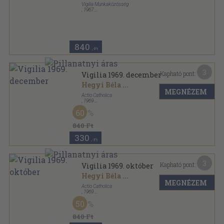
Vigilia Munkaközösség
,
1967
Tűzött kötés
,
70
oldal
Vigilia sorozat
840
,-Ft
3
Kapható pont:
Vigilia 1969. december
Hegyi Béla
...
MEGNÉZEM
Actio Catholica
,
1969
Ragasztott papírkötés
,
70
oldal
60
Vigilia sorozat
840 Ft
330
,-Ft
3
Kapható pont:
Vigilia 1969. október
Hegyi Béla
...
MEGNÉZEM
Actio Catholica
,
1969
Ragasztott papírkötés
,
70
oldal
50
Vigilia sorozat
840 Ft