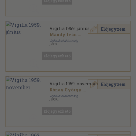
Előjegyezhető
Vigilia 1959. június
Előjegyzem
Mándy Iván
...
Vigilia Munkaközösség
,
1959
Tűzött kötés
,
62
oldal
Vigilia sorozat
Előjegyezhető
Vigilia 1959. november
Előjegyzem
Rónay György
...
Vigilia Munkaközösség
,
1959
Tűzött kötés
,
62
oldal
Vigilia sorozat
Előjegyezhető