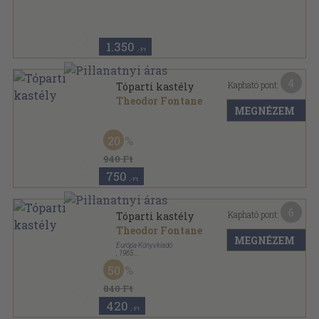
Ragasztott papírkötés
,
155
oldal
Nagyvilág sorozat
1.350
,-Ft
4
Kapható pont:
Tóparti kastély
Theodor Fontane
MEGNÉZEM
Könyvkötői kötés
,
474
oldal
20
940 Ft
750
,-Ft
6
Kapható pont:
Tóparti kastély
Theodor Fontane
MEGNÉZEM
Európa Könyvkiadó
,
1965
Fűzött keménykötés
,
501
oldal
50
840 Ft
420
,-Ft