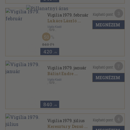
3
Kapható pont:
Vigilia 1979. február
Lukács László
...
MEGNÉZEM
Vigilia Kiadó
,
1979
Ragasztott papírkötés
,
71
oldal
50
Vigilia sorozat
840 Ft
420
,-Ft
7
Kapható pont:
Vigilia 1979. január
Bálint Endre
...
MEGNÉZEM
Vigilia Kiadó
,
1979
Ragasztott papírkötés
,
72
oldal
Vigilia sorozat
840
,-Ft
4
Kapható pont:
Vigilia 1979. július
Keresztury Dezső
...