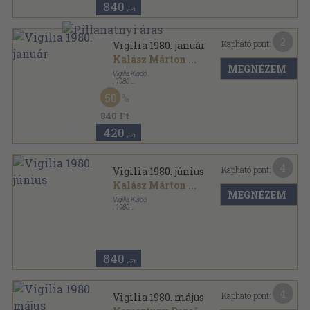
840
,-Ft
2
Kapható pont:
Vigilia 1980. január
Kalász Márton
...
MEGNÉZEM
Vigilia Kiadó
,
1980
Ragasztott papírkötés
,
72
oldal
50
Vigilia sorozat
840 Ft
420
,-Ft
4
Kapható pont:
Vigilia 1980. június
Kalász Márton
...
MEGNÉZEM
Vigilia Kiadó
,
1980
Ragasztott papírkötés
,
71
oldal
Vigilia sorozat
840
,-Ft
4
Kapható pont:
Vigilia 1980. május