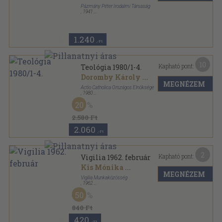
Pázmány Péter Irodalmi Társaság
,
1941
Tűzött kötés
,
32
oldal
Magyar Kultúra sorozat
1.240
,-Ft
10
Kapható pont:
Teológia 1980/1-4.
Doromby Károly
...
MEGNÉZEM
Actio Catholica Országos Elnöksége
,
1980
Ragasztott papírkötés
,
256
oldal
20
Teológia sorozat
2.580 Ft
2.060
,-Ft
2
Kapható pont:
Vigilia 1962. február
Kis Mónika
...
MEGNÉZEM
Vigilia Munkaközösség
,
1962
Tűzött kötés
,
62
oldal
50
Vigilia sorozat
840 Ft
420
,-Ft