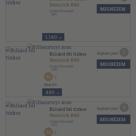
Heinrich Böll
MEGNÉZEM
Európa Könyvkiadó
,
1961
Félvászon
,
326
oldal
1.140
,-Ft
7
Kapható pont:
Biliárd fél tízkor
Heinrich Böll
MEGNÉZEM
Európa Könyvkiadó
,
1978
Vászon
,
419
oldal
50
Századunk mesterei sorozat
960 Ft
480
,-Ft
9
Kapható pont:
Biliárd fél tízkor
Heinrich Böll
MEGNÉZEM
Európa Könyvkiadó
,
1973
Ragasztott papírkötés
,
262
oldal
50
Európa Zsebkönyvek sorozat