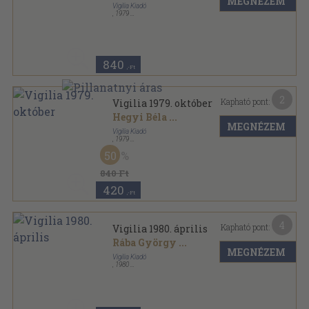
MEGNÉZEM
Vigilia Kiadó
,
1979
Ragasztott papírkötés
,
71
oldal
Vigilia sorozat
840
,-Ft
2
Kapható pont:
Vigilia 1979. október
Hegyi Béla
...
MEGNÉZEM
Vigilia Kiadó
,
1979
Ragasztott papírkötés
,
70
oldal
50
Vigilia sorozat
840 Ft
420
,-Ft
4
Kapható pont:
Vigilia 1980. április
Rába György
...
MEGNÉZEM
Vigilia Kiadó
,
1980
Ragasztott papírkötés
,
71
oldal
Vigilia sorozat