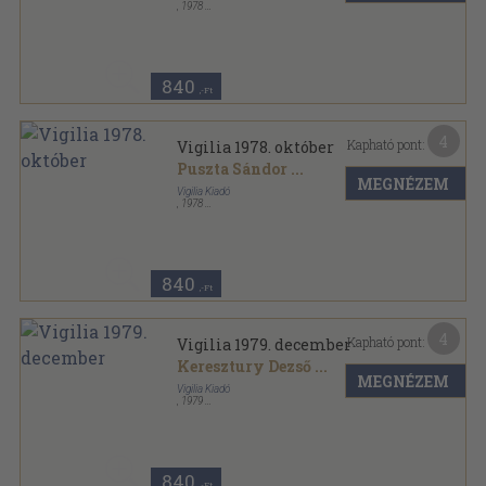
,
1978
Ragasztott papírkötés
,
71
oldal
Vigilia sorozat
840
,-Ft
4
Kapható pont:
Vigilia 1978. október
Puszta Sándor
...
MEGNÉZEM
Vigilia Kiadó
,
1978
Ragasztott papírkötés
,
71
oldal
Vigilia sorozat
840
,-Ft
4
Kapható pont:
Vigilia 1979. december
Keresztury Dezső
...
MEGNÉZEM
Vigilia Kiadó
,
1979
Ragasztott papírkötés
,
71
oldal
Vigilia sorozat
840
,-Ft