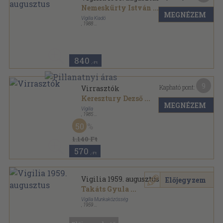
Nemeskürty István
...
MEGNÉZEM
Vigilia Kiadó
,
1988
Ragasztott papírkötés
,
78
oldal
Vigilia sorozat
840
,-Ft
9
Kapható pont:
Virrasztók
Keresztury Dezső
...
MEGNÉZEM
Vigilia
,
1985
Fűzött kemény papírkötés
,
638
oldal
50
Vigilia-könyvek sorozat
1.140 Ft
570
,-Ft
Vigilia 1959. augusztus
Előjegyzem
Takáts Gyula
...
Vigilia Munkaközösség
,
1959
Tűzött kötés
,
62
oldal
Vigilia sorozat