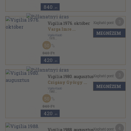
840
,-Ft
3
Kapható pont:
Vigilia 1976. október
Varga Imre
...
MEGNÉZEM
Vigilia Kiadó
,
1976
Ragasztott papírkötés
,
71
oldal
50
Vigilia sorozat
840 Ft
420
,-Ft
3
Kapható pont:
Vigilia 1980. augusztus
Czigány György
...
MEGNÉZEM
Vigilia Kiadó
,
1980
Ragasztott papírkötés
,
71
oldal
50
Vigilia sorozat
840 Ft
420
,-Ft
4
Kapható pont:
Vigilia 1988. augusztus