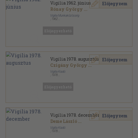
Vigilia 1962. június
Előjegyzem
Rónay György
...
Vigilia Munkaközösség
,
1962
Tűzött kötés
,
62
oldal
Vigilia sorozat
Előjegyezhető
Vigilia 1978. augusztus
Előjegyzem
Czigány György
...
Vigilia Kiadó
,
1978
Ragasztott papírkötés
,
71
oldal
Vigilia sorozat
Előjegyezhető
Vigilia 1978. december
Előjegyzem
Deme László
...
Vigilia Kiadó
,
1978
Ragasztott papírkötés
,
70
oldal
Vigilia sorozat