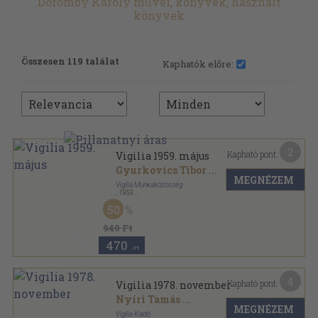
Doromby Károly művei, könyvek, használt
könyvek
Összesen 119 találat
Kaphatók előre:
2
Kapható pont:
Vigilia 1959. május
Gyurkovics Tibor
...
MEGNÉZEM
Vigilia Munkaközösség
,
1959
Tűzött kötés
,
62
oldal
50
Vigilia sorozat
940 Ft
470
,-Ft
4
Kapható pont:
Vigilia 1978. november
Nyíri Tamás
...
MEGNÉZEM
Vigilia Kiadó