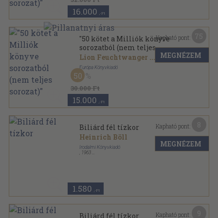
16.000
,-Ft
75
Kapható pont:
"50 kötet a Milliók könyve
sorozatból (nem teljes
MEGNÉZEM
sorozat)"
Lion Feuchtwanger
...
Európa Könyvkiadó
50
Vászon
,
22478
oldal
Milliók könyve sorozat
30.000 Ft
15.000
,-Ft
8
Kapható pont:
Biliárd fél tízkor
Heinrich Böll
MEGNÉZEM
Irodalmi Könyvkiadó
,
1963
Fűzött papírkötés
,
410
oldal
Kincses Könyvtár sorozat
1.580
,-Ft
9
Kapható pont:
Biliárd fél tízkor