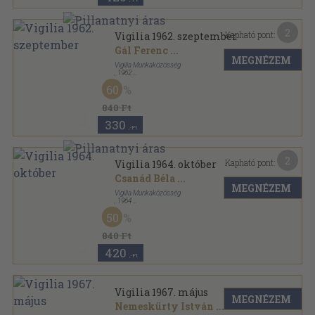
2
Kapható pont:
Vigilia 1962. szeptember
Gál Ferenc
...
MEGNÉZEM
Vigilia Munkaközösség
,
1962
Tűzött kötés
,
62
oldal
60
Vigilia sorozat
840 Ft
330
,-Ft
2
Kapható pont:
Vigilia 1964. október
Csanád Béla
...
MEGNÉZEM
Vigilia Munkaközösség
,
1964
Tűzött kötés
,
62
oldal
50
Vigilia sorozat
840 Ft
420
,-Ft
Vigilia 1967. május
MEGNÉZEM
Nemeskürty István
...