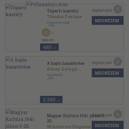
7
Kapható pont:
Tóparti kastély
Theodor Fontane
MEGNÉZEM
Európa Könyvkiadó
,
1978
Vászon
,
474
oldal
50
960 Ft
480
,-Ft
11
Kapható pont:
A hajós hazatérése
Rónay György
...
MEGNÉZEM
Nap Kiadó Bt.
,
2001
Fűzött kemény papírkötés
,
282
oldal
Emlékezet sorozat
2.280
,-Ft
6
Kapható pont:
Magyar Kultúra 1941. július 5-
20.
MEGNÉZEM
Mihalovics Zsigmond
...