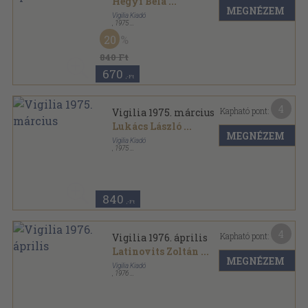
Hegyi Béla
...
MEGNÉZEM
Vigilia Kiadó
,
1975
Ragasztott papírkötés
,
71
oldal
20
Vigilia sorozat
840 Ft
670
,-Ft
4
Kapható pont:
Vigilia 1975. március
Lukács László
...
MEGNÉZEM
Vigilia Kiadó
,
1975
Ragasztott papírkötés
,
71
oldal
Vigilia sorozat
840
,-Ft
4
Kapható pont:
Vigilia 1976. április
Latinovits Zoltán
...
MEGNÉZEM
Vigilia Kiadó
,
1976
Ragasztott papírkötés
,
71
oldal
Vigilia sorozat