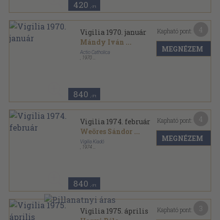
420
,-Ft
4
Kapható pont:
Vigilia 1970. január
Mándy Iván
...
MEGNÉZEM
Actio Catholica
,
1970
Ragasztott papírkötés
,
71
oldal
Vigilia sorozat
840
,-Ft
4
Kapható pont:
Vigilia 1974. február
Weöres Sándor
...
MEGNÉZEM
Vigilia Kiadó
,
1974
Ragasztott papírkötés
,
72
oldal
Vigilia sorozat
840
,-Ft
3
Kapható pont:
Vigilia 1975. április