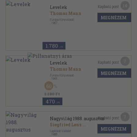
14
Kapható pont:
Levelek
Thomas Mann
MEGNÉZEM
Európa Könyvkiadó
,
1967
Fűzött keménykötés
,
644
oldal
1.780
,-Ft
7
Kapható pont:
Levelek
Thomas Mann
MEGNÉZEM
Európa Könyvkiadó
,
1965
Fűzött kemény papírkötés
,
417
oldal
60
1.180 Ft
470
,-Ft
7
Kapható pont:
Nagyvilág 1988. augusztus
Siegfried Lenz
...
MEGNÉZEM
Lapkiadó Vállalat
,
1988