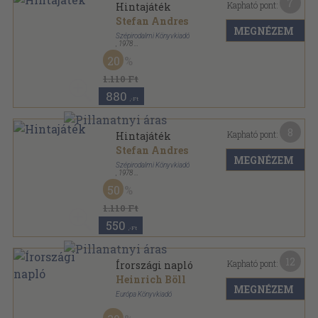
7
Kapható pont:
Hintajáték
Stefan Andres
MEGNÉZEM
Szépirodalmi Könyvkiadó
,
1978
Könyvkötői vászonkötés
,
181
oldal
20
Olcsó könyvtár sorozat
1.110 Ft
880
,-Ft
8
Kapható pont:
Hintajáték
Stefan Andres
MEGNÉZEM
Szépirodalmi Könyvkiadó
,
1978
Ragasztott papírkötés
,
181
oldal
50
Olcsó könyvtár sorozat
1.110 Ft
550
,-Ft
12
Kapható pont:
Írországi napló
Heinrich Böll
MEGNÉZEM
Európa Könyvkiadó
Fűzött papírkötés
,
144
oldal
Modern könyvtár sorozat