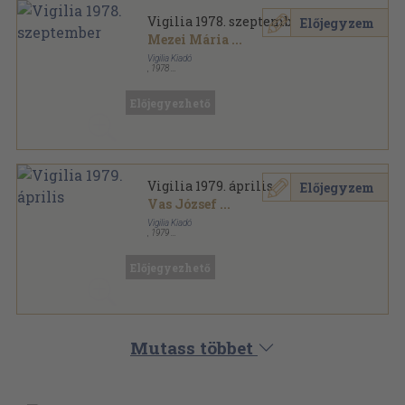
Vigilia 1978. szeptember
Előjegyzem
Mezei Mária
...
Vigilia Kiadó
,
1978
Ragasztott papírkötés
,
71
oldal
Vigilia sorozat
Előjegyezhető
Vigilia 1979. április
Előjegyzem
Vas József
...
Vigilia Kiadó
,
1979
Ragasztott papírkötés
,
71
oldal
Vigilia sorozat
Előjegyezhető
Mutass többet