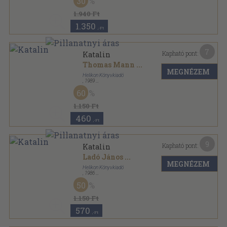
30
1.940 Ft
1.350
,-Ft
7
Kapható pont:
Katalin
Thomas Mann
...
MEGNÉZEM
Helikon Könyvkiadó
,
1989
Bársony
,
157
oldal
60
Nevek - Névnapok sorozat
1.150 Ft
460
,-Ft
9
Kapható pont:
Katalin
Ladó János
...
MEGNÉZEM
Helikon Könyvkiadó
,
1986
Bársony
,
161
oldal
50
Nevek - Névnapok sorozat
1.150 Ft
570
,-Ft