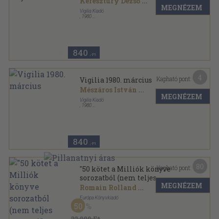
Keresztury Dezső
...
MEGNÉZEM
Vigilia Kiadó
,
1980
Ragasztott papírkötés
,
70
oldal
Vigilia sorozat
840
,-Ft
4
Kapható pont:
Vigilia 1980. március
Mészáros István
...
MEGNÉZEM
Vigilia Kiadó
,
1980
Ragasztott papírkötés
,
71
oldal
Vigilia sorozat
840
,-Ft
80
Kapható pont:
"50 kötet a Milliók könyve
sorozatból (nem teljes
MEGNÉZEM
sorozat)"
Romain Rolland
...
Európa Könyvkiadó
50
Vászon
,
21127
oldal
Milliók könyve sorozat
32.000 Ft