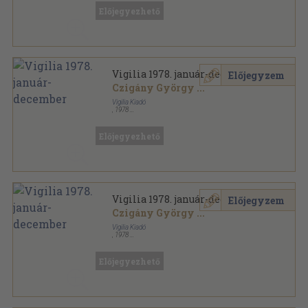
Előjegyezhető
Vigilia 1978. január-december
Előjegyzem
Czigány György
...
Vigilia Kiadó
,
1978
Ragasztott papírkötés
,
863
oldal
Vigilia sorozat
Előjegyezhető
Vigilia 1978. január-december
Előjegyzem
Czigány György
...
Vigilia Kiadó
,
1978
Könyvkötői kötés
,
863
oldal
Vigilia sorozat
Előjegyezhető