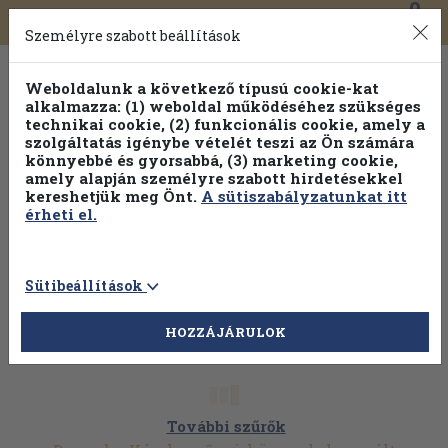
0
Toggle
Főmenü
Könyveink
navigation
Személyre szabott beállítások
Weboldalunk a következő típusú cookie-kat
alkalmazza: (1) weboldal működéséhez szükséges
technikai cookie, (2) funkcionális cookie, amely a
szolgáltatás igénybe vételét teszi az Ön számára
könnyebbé és gyorsabbá, (3) marketing cookie,
amely alapján személyre szabott hirdetésekkel
kereshetjük meg Önt.
A sütiszabályzatunkat itt
érheti el.
Sütibeállítások
HOZZÁJÁRULOK
További szűrők