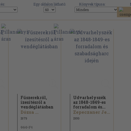
és:
Egy oldalon látható:
Könyvek típusa:
Fűszerekről,
Udvarhelyszék
ízesítésről a
az 1848-1849-es
vendéglátásban
forradalom és...
Dózsa ...
Zepeczaner Jenő...
1979
1999
960 Ft