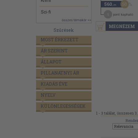
Krimi
50
560
,-Ft
Sci-fi
5
pont kapható
összes témakör >>
MEGNÉZEM
Szűrések
MOST ÉRKEZETT
ÁR SZERINT
ÁLLAPOT
PILLANATNYI ÁR
KIADÁS ÉVE
NYELV
KÜLÖNLEGESSÉGEK
1 - 3 találat, összesen 3.
Rendez