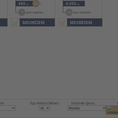
50
480
6.050
,-Ft
,-Ft
7
30
pont kapható
pont kapható
MEGNÉZEM
MEGNÉZEM
és:
Egy oldalon látható:
Könyvek típusa: