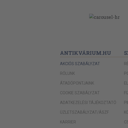
ANTIKVÁRIUM.HU
S
AKCIÓS SZABÁLYZAT
R
RÓLUNK
P
ÁTADÓPONTJAINK
E
COOKIE SZABÁLYZAT
F
ADATKEZELÉSI TÁJÉKOZTATÓ
P
ÜZLETSZABÁLYZAT/ÁSZF
K
KARRIER
C