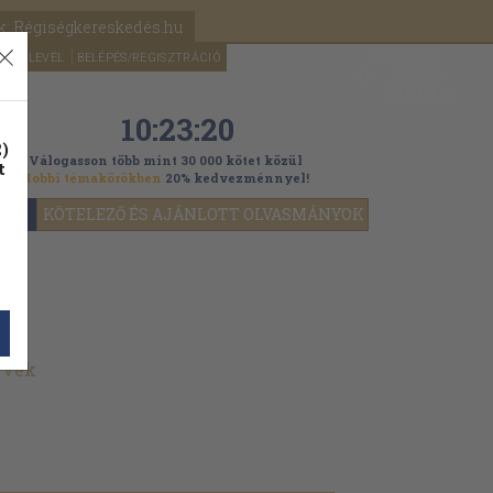
k: Régiségkereskedés.hu
A kosaram
HÍRLEVÉL
BELÉPÉS/REGISZTRÁCIÓ
MÉG
0
5000
Ft
10:23:19
)
Válogasson több mint 30 000 kötet közül
t
Hobbi témakörökben
20% kedvezménnyel!
YOK
KÖTELEZŐ ÉS AJÁNLOTT OLVASMÁNYOK
yvek