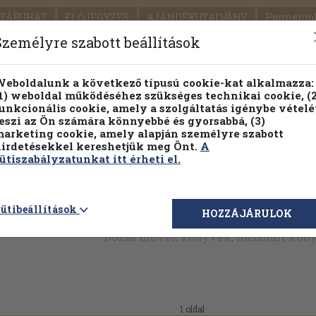
TÁRUHÁZ
ELŐJEGYZÉS
AJÁNDÉKUTALVÁNY
Partnerün
SZÁLLÍTÁS
SEGÍTSÉG
Személyre szabott beállítások
Részletes kereső
Témaköri fa
eboldalunk a következő típusú cookie-kat alkalmazza:
1) weboldal működéséhez szükséges technikai cookie, (2
unkcionális cookie, amely a szolgáltatás igénybe vételé
eszi az Ön számára könnyebbé és gyorsabbá, (3)
arketing cookie, amely alapján személyre szabott
PILLANATNYI ÁRAINK
FENNTARTHATÓ OLVASMÁN
irdetésekkel kereshetjük meg Önt.
A
ütiszabályzatunkat itt érheti el.
ütibeállítások
HOZZÁJÁRULOK
Dózsa művei, könyvek, használt kön
1 oldal