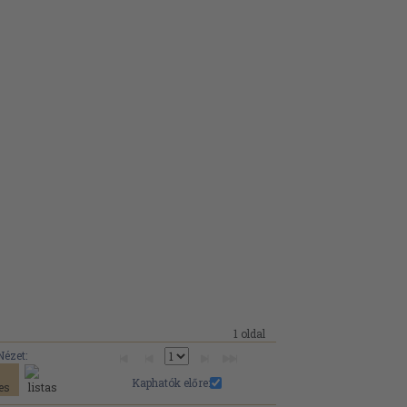
1 oldal
Nézet:
Kaphatók előre: