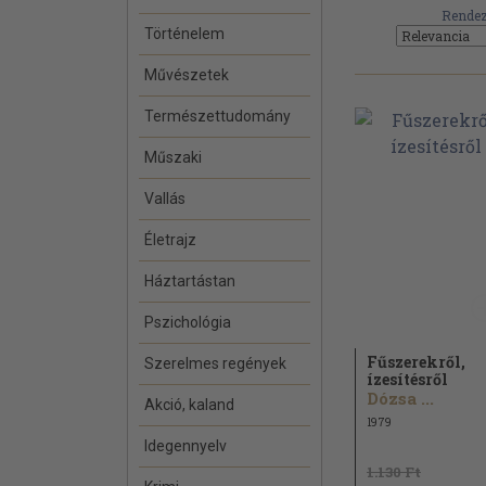
Rendez
Történelem
Művészetek
Természettudomány
Műszaki
Vallás
Életrajz
Háztartástan
Pszichológia
Fűszerekről,
Szerelmes regények
ízesítésről
Dózsa ...
Akció, kaland
1979
Idegennyelv
1.130 Ft