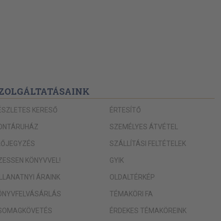
ZOLGÁLTATÁSAINK
ÉSZLETES KERESŐ
ÉRTESÍTŐ
ONTÁRUHÁZ
SZEMÉLYES ÁTVÉTEL
LŐJEGYZÉS
SZÁLLÍTÁSI FELTÉTELEK
IZESSEN KÖNYVVEL!
GYIK
ILLANATNYI ÁRAINK
OLDALTÉRKÉP
ÖNYVFELVÁSÁRLÁS
TÉMAKÖRI FA
SOMAGKÖVETÉS
ÉRDEKES TÉMAKÖREINK