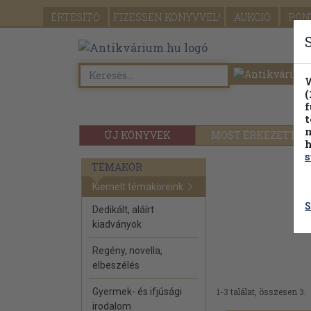
ÉRTESÍTŐ
FIZESSEN
KÖNYVVEL!
AUKCIÓ
PON
W
(
f
t
m
ÚJ KÖNYVEK
MOST ÉRKEZETT
h
s
TÉMAKÖR
Kiemelt témaköreink
S
Dedikált, aláírt
kiadványok
Regény, novella,
elbeszélés
Gyermek- és ifjúsági
1-3 találat, összesen 3.
irodalom