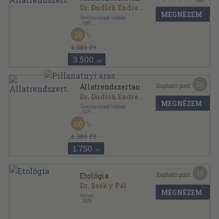
Dr. Dudich Endre
...
MEGNÉZEM
Tankönyvkiadó Vállalat
,
1981
Fűzött kemény papírkötés
,
707
oldal
20
4.380 Ft
3.500
,-Ft
26
Kapható pont:
Állatrendszertan
Dr. Dudich Endre
...
MEGNÉZEM
Tankönyvkiadó Vállalat
,
1971
Fűzött keménykötés
,
707
oldal
60
4.380 Ft
1.750
,-Ft
15
Kapható pont:
Etológia
Dr. Széky Pál
MEGNÉZEM
Natura
,
1979
Fűzött kemény papírkötés
,
216
oldal