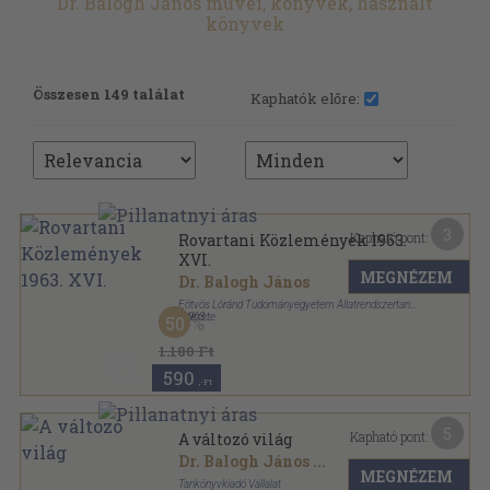
Dr. Balogh János művei, könyvek, használt
könyvek
Összesen 149 találat
Kaphatók előre:
3
Kapható pont:
Rovartani Közlemények 1963.
XVI.
MEGNÉZEM
Dr. Balogh János
Eötvös Lóránd Tudományegyetem Állatrendszertani
Intézete
,
1963
50
Tűzött kötés
,
17
oldal
Rovartani Közlemények sorozat
1.180 Ft
590
,-Ft
5
Kapható pont:
A változó világ
Dr. Balogh János
...
MEGNÉZEM
Tankönyvkiadó Vállalat