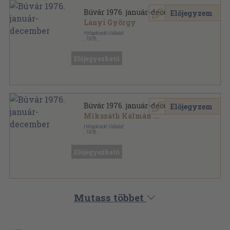
Búvár 1976. január-december
Előjegyzem
Lányi György
Hírlapkiadó Vállalat
,
1976
Könyvkötői kötés
,
288
oldal
Búvár sorozat
Előjegyezhető
Búvár 1976. január-december
Előjegyzem
Mikszáth Kálmán
...
Hírlapkiadó Vállalat
,
1976
Tűzött kötés
,
288
oldal
Búvár sorozat
Előjegyezhető
Mutass többet