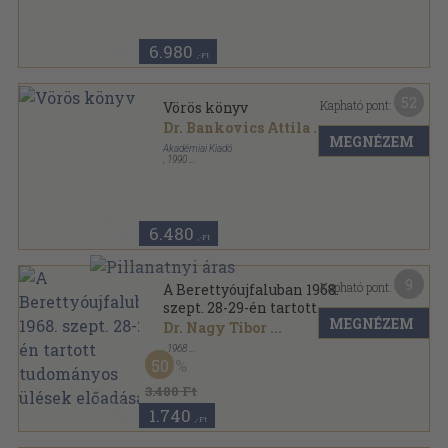
6.980
,-Ft
52
Kapható pont:
Vörös könyv
Dr. Bankovics Attila
...
MEGNÉZEM
Akadémiai Kiadó
,
1990
Vászon
,
359
oldal
6.480
,-Ft
9
Kapható pont:
A Berettyóujfaluban 1968.
szept. 28-29-én tartott
MEGNÉZEM
tudományos ülések előadásai
Dr. Nagy Tibor
...
,
1968
Tűzött kötés
,
230
oldal
50
3.480 Ft
1.740
,-Ft