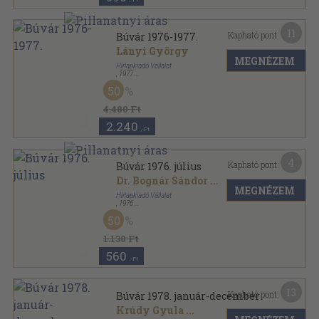
11
Kapható pont:
Búvár 1976-1977.
Lányi György
MEGNÉZEM
Hírlapkiadó Vállalat
,
1977
Könyvkötői kötés
,
564
oldal
50
Búvár sorozat
4.480 Ft
2.240
,-Ft
4
Kapható pont:
Búvár 1976. július
Dr. Bognár Sándor
...
MEGNÉZEM
Hírlapkiadó Vállalat
,
1976
Tűzött kötés
,
44
oldal
50
Búvár sorozat
1.130 Ft
560
,-Ft
13
Kapható pont:
Búvár 1978. január-december
Krúdy Gyula
...