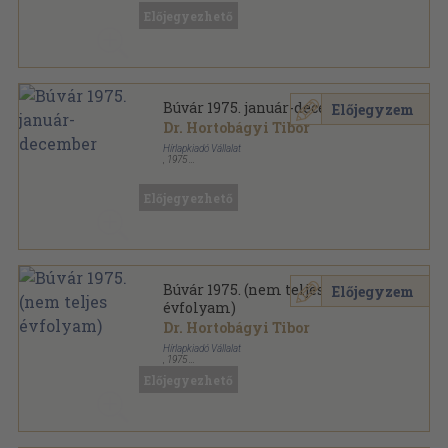
Előjegyezhető
Búvár 1975. január-december
Előjegyzem
Dr. Hortobágyi Tibor
Hírlapkiadó Vállalat
,
1975
Tűzött kötés
,
576
oldal
Búvár sorozat
Előjegyezhető
Búvár 1975. (nem teljes
Előjegyzem
évfolyam)
Dr. Hortobágyi Tibor
Hírlapkiadó Vállalat
,
1975
Tűzött kötés
,
480
oldal
Előjegyezhető
Búvár sorozat