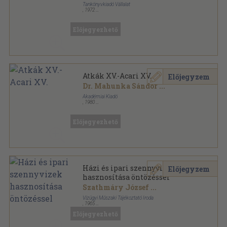
Tankönyvkiadó Vállalat
,
1972
Ragasztott papírkötés
,
254
oldal
A változó világ sorozat
Előjegyezhető
Atkák XV.-Acari XV.
Előjegyzem
Dr. Mahunka Sándor
...
Akadémiai Kiadó
,
1980
Fűzött papírkötés
,
177
oldal
Magyarország állatvilága sorozat
Előjegyezhető
Házi és ipari szennyvizek
Előjegyzem
hasznosítása öntözéssel
Szathmáry József
...
Vízügyi Műszaki Tájékoztató Iroda
,
1965
Tűzött kötés
,
83
oldal
Előjegyezhető
Vízügyi szakmai irodalmi beszámolók sorozat