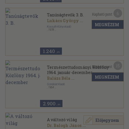
6
Kapható pont:
Tanúságtevők 3. B.
Lukács György
...
MEGNÉZEM
Kossuth Könyvkiadó
,
1978
Vászon
,
789
oldal
Tanúságtevők sorozat
1.240
,-Ft
15
Kapható pont:
Természettudományi Közlöny
1964. január-december
MEGNÉZEM
Balázs Béla
...
Gondolat Kiadó
,
1964
Könyvkötői kötés
,
576
oldal
Természettudományi Közlöny sorozat
2.900
,-Ft
A változó világ
Előjegyzem
Dr. Balogh János
...