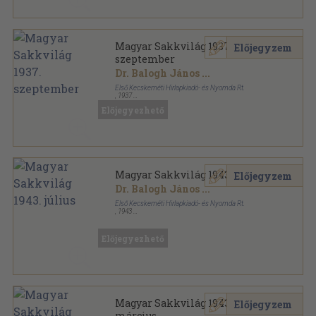
Magyar Sakkvilág 1937.
Előjegyzem
szeptember
Dr. Balogh János
...
Első Kecskeméti Hirlapkiadó- és Nyomda Rt.
,
1937
Tűzött kötés
,
30
oldal
Előjegyezhető
Magyar Sakkvilág sorozat
Magyar Sakkvilág 1943. július
Előjegyzem
Dr. Balogh János
...
Első Kecskeméti Hirlapkiadó- és Nyomda Rt.
,
1943
Tűzött kötés
,
14
oldal
Magyar Sakkvilág sorozat
Előjegyezhető
Magyar Sakkvilág 1943.
Előjegyzem
március