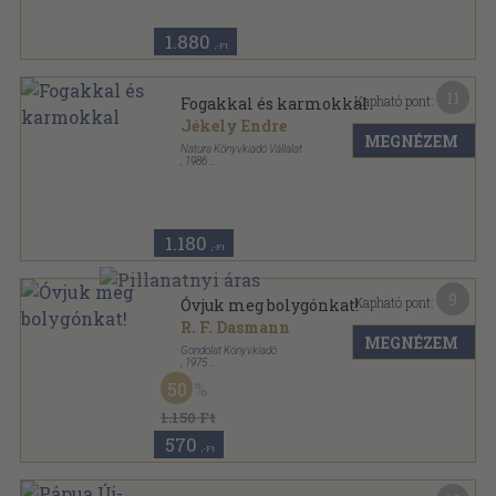
1.880
,-Ft
11
Kapható pont:
Fogakkal és karmokkal
Jékely Endre
MEGNÉZEM
Natura Könyvkiadó Vállalat
,
1986
Fűzött kemény papírkötés
,
296
oldal
1.180
,-Ft
9
Kapható pont:
Óvjuk meg bolygónkat!
R. F. Dasmann
MEGNÉZEM
Gondolat Könyvkiadó
,
1975
Ragasztott papírkötés
,
147
oldal
50
1.150 Ft
570
,-Ft