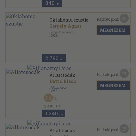
840
,-Ft
22
Kapható pont:
Oklahoma ezüstje
Gergely Ágnes
MEGNÉZEM
Európa Könyvkiadó
,
2015
Fűzött keménykötés
,
133
oldal
2.780
,-Ft
19
Kapható pont:
Állatcsodák
David Black
MEGNÉZEM
Helikon Kiadó
,
1987
Vászon
,
205
oldal
50
2.490 Ft
1.240
,-Ft
15
Kapható pont:
Állatcsodák