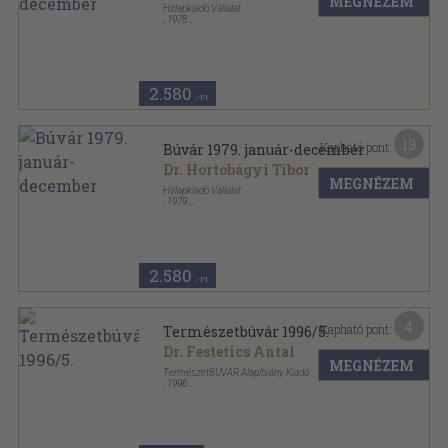
MEGNÉZEM
Hírlapkiadó Vállalat
,
1978
Könyvkötői kötés
,
576
oldal
Búvár sorozat
2.580
,-Ft
13
Kapható pont:
Búvár 1979. január-december
Dr. Hortobágyi Tibor
MEGNÉZEM
Hírlapkiadó Vállalat
,
1979
Könyvkötői kötés
,
576
oldal
Búvár sorozat
2.580
,-Ft
4
Kapható pont:
Természetbúvár 1996/5.
Dr. Festetics Antal
MEGNÉZEM
TermészetBÚVÁR Alapítvány Kiadó
,
1996
Tűzött kötés
,
47
oldal
Természetbúvár sorozat