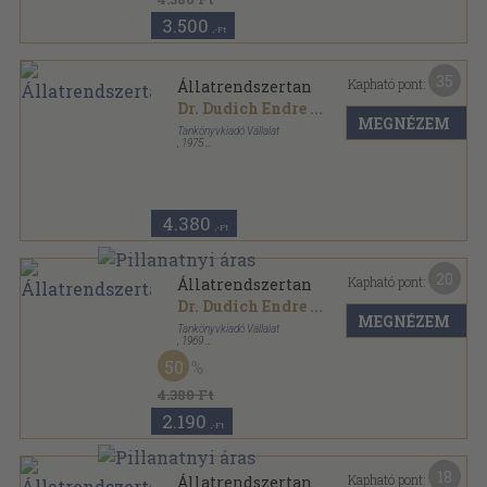
3.500
,-Ft
35
Kapható pont:
Állatrendszertan
Dr. Dudich Endre
...
MEGNÉZEM
Tankönyvkiadó Vállalat
,
1975
Fűzött kemény papírkötés
,
707
oldal
4.380
,-Ft
20
Kapható pont:
Állatrendszertan
Dr. Dudich Endre
...
MEGNÉZEM
Tankönyvkiadó Vállalat
,
1969
Fűzött keménykötés
,
708
oldal
50
4.380 Ft
2.190
,-Ft
18
Kapható pont:
Állatrendszertan