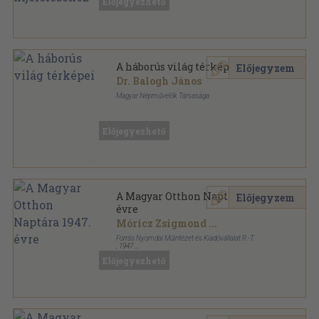
Előjegyezhető
A háborús világ térképei
Előjegyzem
Dr. Balogh János
Magyar Népművelők Társasága
Tűzött kötés
,
20
oldal
Előjegyezhető
A Magyar Otthon Naptára 1947.
Előjegyzem
évre
Móricz Zsigmond
...
Forrás Nyomdai Műintézet és Kiadóvállalat R.-T.
,
1947
Könyvkötői papírkötés
,
112
oldal
Előjegyezhető
A Magyar Otthon Naptára sorozat