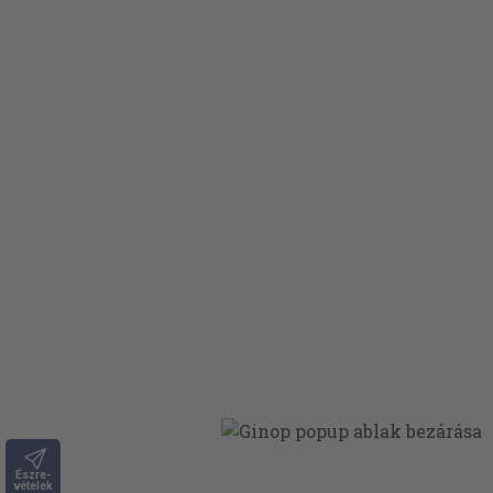
Észre-
vételek