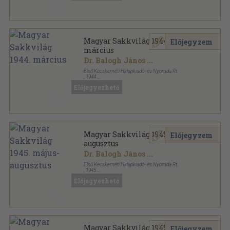
Magyar Sakkvilág 1944.
Előjegyzem
március
Dr. Balogh János
...
Első Kecskeméti Hirlapkiadó- és Nyomda Rt.
,
1944
Tűzött kötés
,
14
oldal
Előjegyezhető
Magyar Sakkvilág sorozat
Magyar Sakkvilág 1945. május-
Előjegyzem
augusztus
Dr. Balogh János
...
Első Kecskeméti Hirlapkiadó- és Nyomda Rt.
,
1945
Tűzött kötés
,
22
oldal
Előjegyezhető
Magyar Sakkvilág sorozat
Magyar Sakkvilág 1945.
Előjegyzem