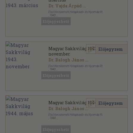
Dr. Vajda Árpád
...
Első Kecskeméti Hirlapkiadó- és Nyomda Rt.
,
1943
Tűzött kötés
,
14
oldal
Előjegyezhető
Magyar Sakkvilág sorozat
Magyar Sakkvilág 1943.
Előjegyzem
november
Dr. Balogh János
...
Első Kecskeméti Hirlapkiadó- és Nyomda Rt.
,
1943
Tűzött kötés
,
14
oldal
Előjegyezhető
Magyar Sakkvilág sorozat
Magyar Sakkvilág 1944. május
Előjegyzem
Dr. Balogh János
...
Első Kecskeméti Hirlapkiadó- és Nyomda Rt.
,
1944
Tűzött kötés
,
14
oldal
Magyar Sakkvilág sorozat
Előjegyezhető