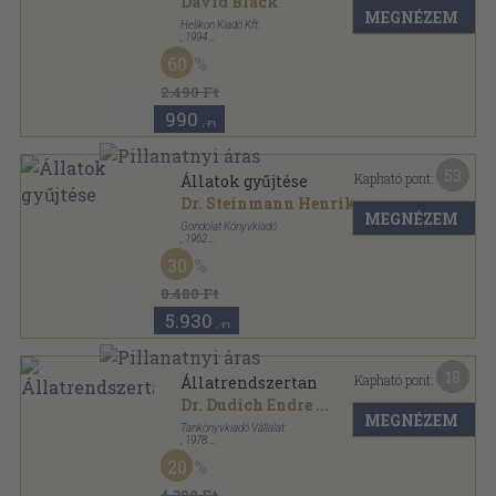
David Black
MEGNÉZEM
Helikon Kiadó Kft.
,
1994
Vászon
,
205
oldal
60
2.490 Ft
990
,-Ft
53
Kapható pont:
Állatok gyűjtése
Dr. Steinmann Henrik
...
MEGNÉZEM
Gondolat Könyvkiadó
,
1962
Aranyozott kiadói egész vászonkötés
,
489
oldal
30
8.480 Ft
5.930
,-Ft
18
Kapható pont:
Állatrendszertan
Dr. Dudich Endre
...
MEGNÉZEM
Tankönyvkiadó Vállalat
,
1978
Fűzött kemény papírkötés
,
707
oldal
20
4.380 Ft