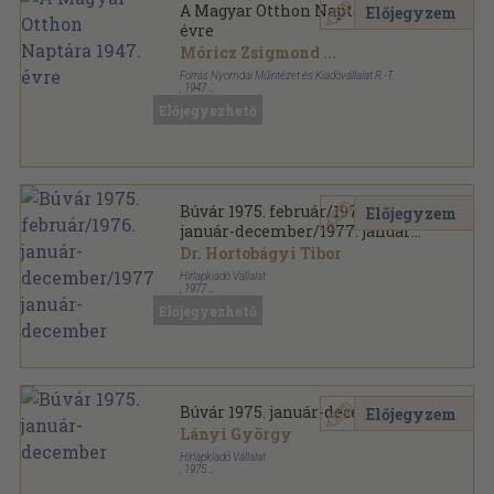
A Magyar Otthon Naptára 1947.
Előjegyzem
évre
Móricz Zsigmond
...
Forrás Nyomdai Műintézet és Kiadóvállalat R.-T.
,
1947
Tűzött kötés
,
112
oldal
Előjegyezhető
A Magyar Otthon Naptára sorozat
Búvár 1975. február/1976.
Előjegyzem
január-december/1977. január-
december
Dr. Hortobágyi Tibor
Hírlapkiadó Vállalat
,
1977
Könyvkötői kötés
,
576
oldal
Előjegyezhető
Búvár sorozat
Búvár 1975. január-december
Előjegyzem
Lányi György
Hírlapkiadó Vállalat
,
1975
Könyvkötői kötés
,
576
oldal
Búvár sorozat