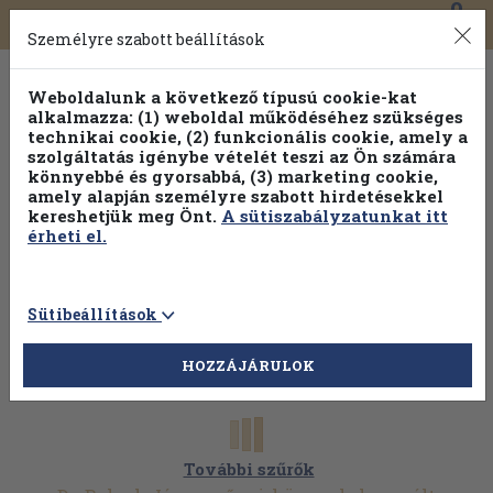
0
Toggle
Főmenü
Könyveink
navigation
Személyre szabott beállítások
Weboldalunk a következő típusú cookie-kat
alkalmazza: (1) weboldal működéséhez szükséges
technikai cookie, (2) funkcionális cookie, amely a
szolgáltatás igénybe vételét teszi az Ön számára
könnyebbé és gyorsabbá, (3) marketing cookie,
amely alapján személyre szabott hirdetésekkel
kereshetjük meg Önt.
A sütiszabályzatunkat itt
érheti el.
Sütibeállítások
HOZZÁJÁRULOK
További szűrők