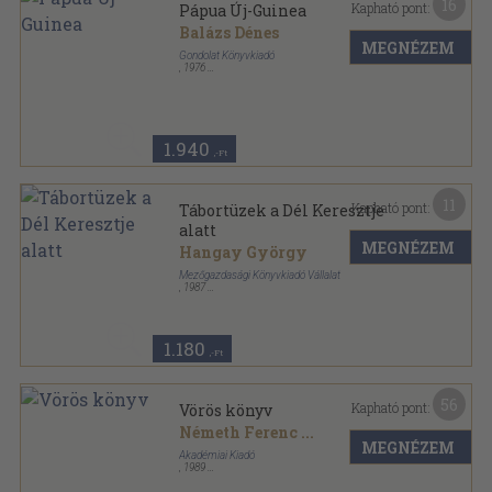
16
Kapható pont:
Pápua Új-Guinea
Balázs Dénes
MEGNÉZEM
Gondolat Könyvkiadó
,
1976
Fűzött kemény papírkötés
,
301
oldal
1.940
,-Ft
11
Kapható pont:
Tábortüzek a Dél Keresztje
alatt
MEGNÉZEM
Hangay György
Mezőgazdasági Könyvkiadó Vállalat
,
1987
Fűzött kemény papírkötés
,
200
oldal
1.180
,-Ft
56
Kapható pont:
Vörös könyv
Németh Ferenc
...
MEGNÉZEM
Akadémiai Kiadó
,
1989
Vászon
,
359
oldal