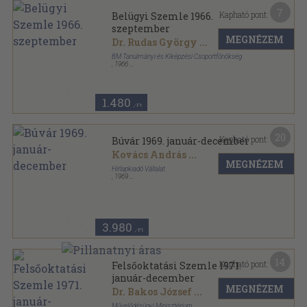
7
Kapható pont:
Belügyi Szemle 1966.
szeptember
MEGNÉZEM
Dr. Rudas György
...
BM Tanulmányi és Kiképzési Csoportfőnökség
,
1966
Ragasztott papírkötés
,
128
oldal
Belügyi Szemle sorozat
1.480
,-Ft
20
Kapható pont:
Búvár 1969. január-december
Kovács András
...
MEGNÉZEM
Hírlapkiadó Vállalat
,
1969
Könyvkötői kötés
,
384
oldal
Búvár sorozat
3.980
,-Ft
14
Kapható pont:
Felsőoktatási Szemle 1971.
január-december
MEGNÉZEM
Dr. Bakos József
...
Művelődésügyi Minisztérium