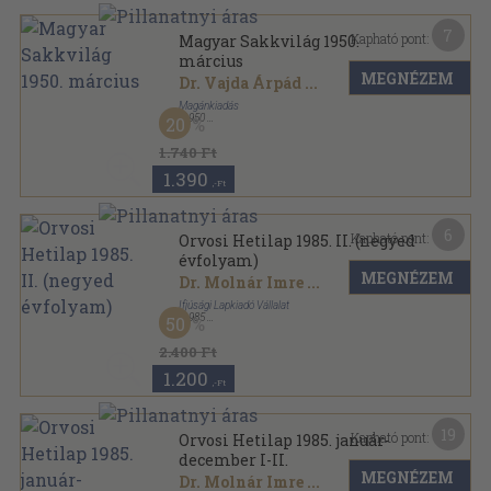
7
Kapható pont:
Magyar Sakkvilág 1950.
március
MEGNÉZEM
Dr. Vajda Árpád
...
Magánkiadás
,
1950
20
Tűzött kötés
,
23
oldal
Magyar Sakkvilág sorozat
1.740 Ft
1.390
,-Ft
6
Kapható pont:
Orvosi Hetilap 1985. II. (negyed
évfolyam)
MEGNÉZEM
Dr. Molnár Imre
...
Ifjúsági Lapkiadó Vállalat
,
1985
50
Könyvkötői kötés
,
815
oldal
Orvosi Hetilap sorozat
2.400 Ft
1.200
,-Ft
19
Kapható pont:
Orvosi Hetilap 1985. január-
december I-II.
MEGNÉZEM
Dr. Molnár Imre
...