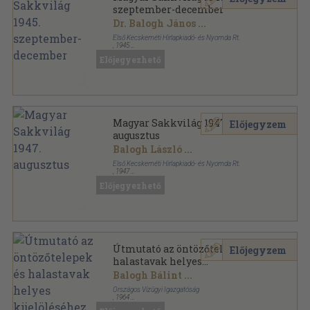
szeptember-december
Dr. Balogh János
...
Első Kecskeméti Hirlapkiadó- és Nyomda Rt.
,
1945
Tűzött kötés
,
22
oldal
Előjegyezhető
Magyar Sakkvilág sorozat
Magyar Sakkvilág 1947.
Előjegyzem
augusztus
Balogh László
...
Első Kecskeméti Hirlapkiadó- és Nyomda Rt.
,
1947
Tűzött kötés
,
24
oldal
Előjegyezhető
Magyar Sakkvilág sorozat
Útmutató az öntözőtelepek és
Előjegyzem
halastavak helyes
kijelöléséhez
Balogh Bálint
...
Országos Vízügyi Igazgatóság
,
1964
Fűzött papírkötés
,
102
oldal