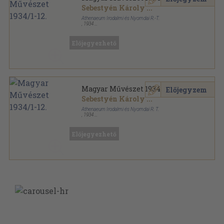
Sebestyén Károly
...
Athenaeum Irodalmi és Nyomdai R.-T.
,
1934
Aranyozott kiadói egész vászonkötés
,
375
oldal
Magyar Művészet sorozat
Előjegyezhető
Magyar Művészet 1934/1-12.
Előjegyzem
Sebestyén Károly
...
Athenaeum Irodalmi és Nyomdai R. T.
,
1934
Könyvkötői kötés
,
375
oldal
Magyar Művészet sorozat
Előjegyezhető