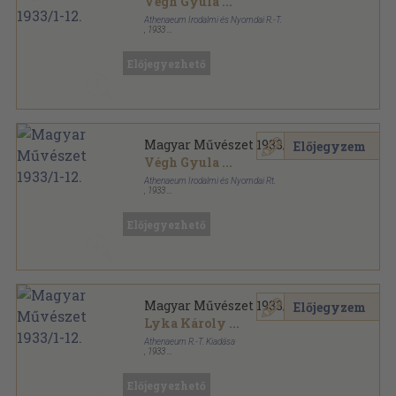
Végh Gyula
...
Athenaeum Irodalmi és Nyomdai R.-T.
,
1933
Aranyozott kiadói egész vászonkötés
,
383
oldal
Magyar Művészet sorozat
Előjegyezhető
Magyar Művészet 1933/1-12.
Előjegyzem
Végh Gyula
...
Athenaeum Irodalmi és Nyomdai Rt.
,
1933
Könyvkötői vászonkötés
,
383
oldal
Magyar Művészet sorozat
Előjegyezhető
Magyar Művészet 1933/1-12.
Előjegyzem
Lyka Károly
...
Athenaeum R.-T. Kiadása
,
1933
Varrott papírkötés
,
383
oldal
Magyar Művészet sorozat
Előjegyezhető