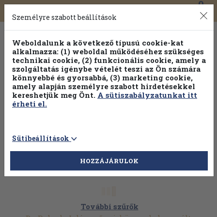
0
Toggle
Főmenü
Könyveink
navigation
Személyre szabott beállítások
Weboldalunk a következő típusú cookie-kat
alkalmazza: (1) weboldal működéséhez szükséges
technikai cookie, (2) funkcionális cookie, amely a
szolgáltatás igénybe vételét teszi az Ön számára
könnyebbé és gyorsabbá, (3) marketing cookie,
Válogasson több mint 30 000 kötet közül
amely alapján személyre szabott hirdetésekkel
Hobbi témakörökben
20% kedvezménnyel!
kereshetjük meg Önt.
A sütiszabályzatunkat itt
érheti el.
Sütibeállítások
HOZZÁJÁRULOK
További szűrők