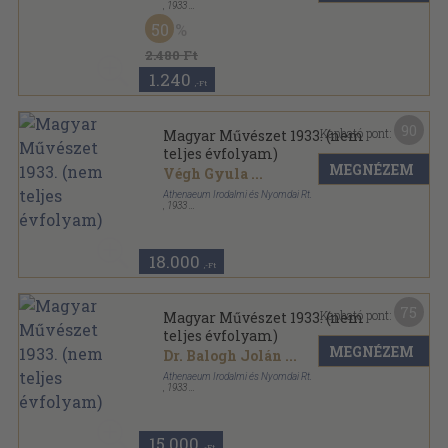
,
1933
Varrott papírkötés
,
30
oldal
50
Magyar Művészet sorozat
2.480 Ft
1.240
,-Ft
90
Kapható pont:
Magyar Művészet 1933. (nem
teljes évfolyam)
MEGNÉZEM
Végh Gyula
...
Athenaeum Irodalmi és Nyomdai Rt.
,
1933
Könyvkötői vászonkötés
,
349
oldal
Magyar Művészet sorozat
18.000
,-Ft
75
Kapható pont:
Magyar Művészet 1933. (nem
teljes évfolyam)
MEGNÉZEM
Dr. Balogh Jolán
...
Athenaeum Irodalmi és Nyomdai Rt.
,
1933
Félvászon
,
383
oldal
Magyar Művészet sorozat
15.000
,-Ft