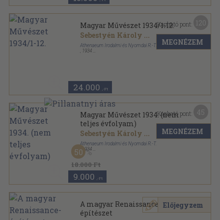
120
Kapható pont:
Magyar Művészet 1934/1-12.
Sebestyén Károly
...
MEGNÉZEM
Athenaeum Irodalmi és Nyomdai R.-T.
,
1934
Aranyozott kiadói félvászon
,
375
oldal
Magyar Művészet sorozat
24.000
,-Ft
45
Kapható pont:
Magyar Művészet 1934. (nem
teljes évfolyam)
MEGNÉZEM
Sebestyén Károly
...
Athenaeum Irodalmi és Nyomdai R.-T.
,
1934
50
Könyvkötői vászonkötés
,
352
oldal
Magyar Művészet sorozat
18.000 Ft
9.000
,-Ft
A magyar Renaissance-
Előjegyzem
építészet