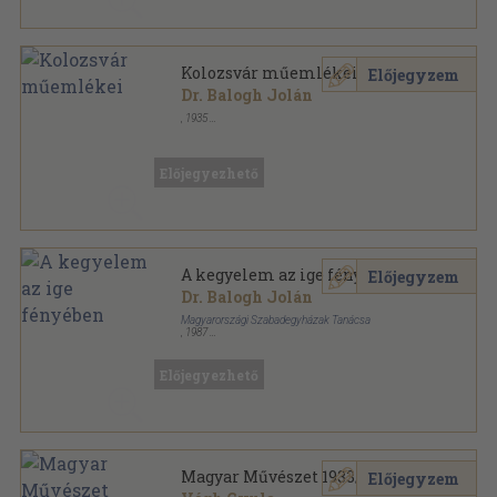
Kolozsvár műemlékei
Előjegyzem
Dr. Balogh Jolán
,
1935
Vászon
,
118
oldal
Előjegyezhető
A kegyelem az ige fényében
Előjegyzem
Dr. Balogh Jolán
Magyarországi Szabadegyházak Tanácsa
,
1987
Ragasztott papírkötés
,
123
oldal
Előjegyezhető
Magyar Művészet 1933/1-12.
Előjegyzem