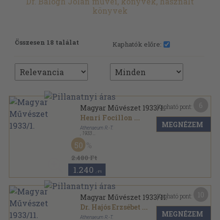
Dr. Balogh Jolán művei, könyvek, használt
könyvek
Összesen 18 találat
Kaphatók előre:
6
Kapható pont:
Magyar Művészet 1933/1.
Henri Focillon
...
MEGNÉZEM
Athenaeum R.-T.
,
1933
Varrott papírkötés
,
60
oldal
50
Magyar Művészet sorozat
2.480 Ft
1.240
,-Ft
10
Kapható pont:
Magyar Művészet 1933/11.
Dr. Hajós Erzsébet
...
MEGNÉZEM
Athenaeum R.-T.