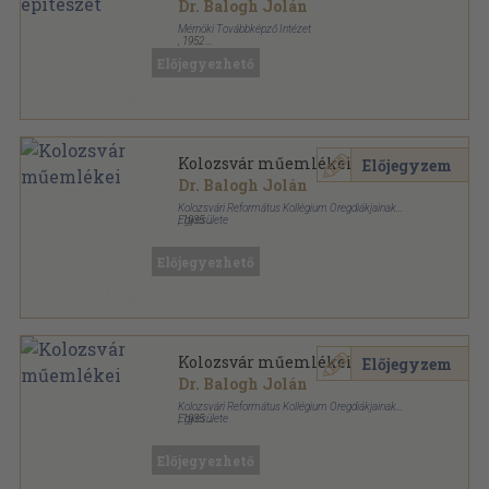
Dr. Balogh Jolán
Mérnöki Továbbképző Intézet
,
1952
Ragasztott papírkötés
,
28
oldal
Előjegyezhető
A Mérnöki Továbbképző Intézet előadássorozatából
sorozat
Kolozsvár műemlékei
Előjegyzem
Dr. Balogh Jolán
Kolozsvári Református Kollégium Öregdiákjainak
Egyesülete
,
1935
Vászon
,
118
oldal
Előjegyezhető
Kolozsvár műemlékei
Előjegyzem
Dr. Balogh Jolán
Kolozsvári Református Kollégium Öregdiákjainak
Egyesülete
,
1935
Vászon
,
118
oldal
Előjegyezhető