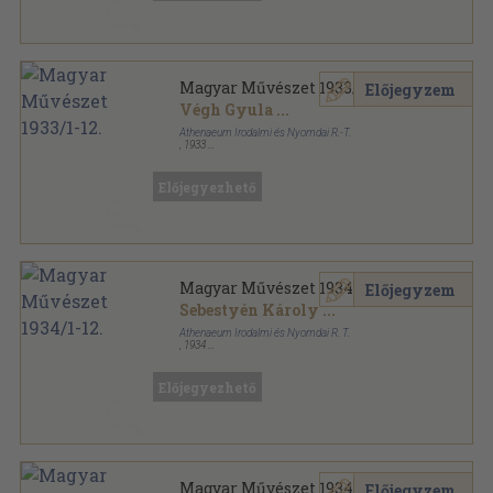
Magyar Művészet 1933/1-12.
Előjegyzem
Végh Gyula
...
Athenaeum Irodalmi és Nyomdai R.-T.
,
1933
Félvászon
,
383
oldal
Magyar Művészet sorozat
Előjegyezhető
Magyar Művészet 1934/1-12.
Előjegyzem
Sebestyén Károly
...
Athenaeum Irodalmi és Nyomdai R. T.
,
1934
Könyvkötői vászonkötés
,
375
oldal
Magyar Művészet sorozat
Előjegyezhető
Magyar Művészet 1934/1-12.
Előjegyzem