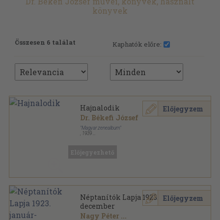
Dr. Békefi József művei, könyvek, használt
könyvek
Összesen 6 találat
Kaphatók előre:
Hajnalodik
Előjegyzem
Dr. Békefi József
"Magyar zenealbum"
,
1939
Tűzött kötés
,
126
oldal
Előjegyezhető
Néptanítók Lapja 1923. január-
Előjegyzem
december
Nagy Péter
...