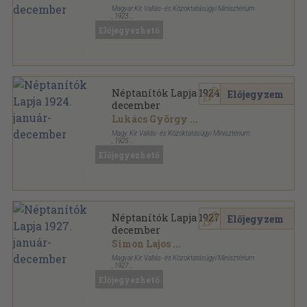
Magyar Kir. Vallás- és Közoktatásügyi Minisztérium
,
1923
Könyvkötői kötés
,
836
oldal
Előjegyezhető
Néptanítók Lapja sorozat
Néptanítók Lapja 1924. január-
Előjegyzem
december
Lukács György
...
Magy. Kir. Vallás- és Közoktatásügyi Minisztérium
,
1925
Könyvkötői kötés
,
744
oldal
Előjegyezhető
Néptanítók Lapja sorozat
Néptanítók Lapja 1927. január-
Előjegyzem
december
Simon Lajos
...
Magyar Kir. Vallás- és Közoktatásügyi Minisztérium
,
1927
Könyvkötői kötés
,
1188
oldal
Előjegyezhető
Néptanítók Lapja sorozat