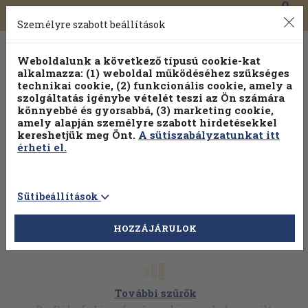
0
Toggle
Főmenü
Könyveink
navigation
Személyre szabott beállítások
Weboldalunk a következő típusú cookie-kat
alkalmazza: (1) weboldal működéséhez szükséges
technikai cookie, (2) funkcionális cookie, amely a
szolgáltatás igénybe vételét teszi az Ön számára
könnyebbé és gyorsabbá, (3) marketing cookie,
Válogasson több mint 30 000 kötet közül
amely alapján személyre szabott hirdetésekkel
Hobbi témakörökben
20% kedvezménnyel!
kereshetjük meg Önt.
A sütiszabályzatunkat itt
érheti el.
Sütibeállítások
HOZZÁJÁRULOK
További szűrők