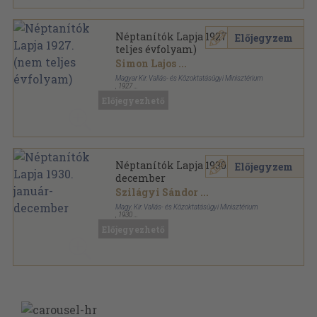
Néptanítók Lapja 1927. (nem
Előjegyzem
teljes évfolyam)
Simon Lajos
...
Magyar Kir. Vallás- és Közoktatásügyi Minisztérium
,
1927
Könyvkötői vászonkötés
,
1100
oldal
Előjegyezhető
Néptanítók Lapja sorozat
Néptanítók Lapja 1930. január-
Előjegyzem
december
Szilágyi Sándor
...
Magy. Kir. Vallás- és Közoktatásügyi Minisztérium
,
1930
Könyvkötői kötés
,
1117
oldal
Előjegyezhető
Néptanítók Lapja sorozat