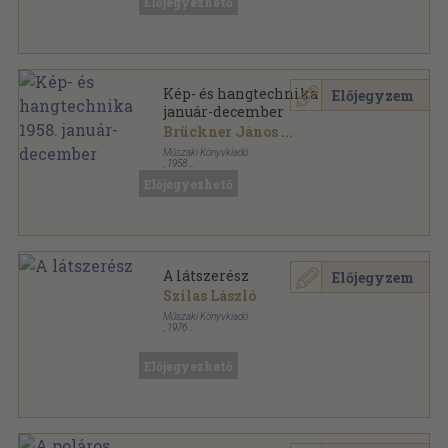
Előjegyezhető
Kép- és hangtechnika sorozat
Kép- és hangtechnika 1958.
Előjegyzem
január-december
Brückner János
...
Műszaki Könyvkiadó
,
1958
Tűzött kötés
,
140
oldal
Előjegyezhető
Kép- és hangtechnika sorozat
A látszerész
Előjegyzem
Szilas László
Műszaki Könyvkiadó
,
1976
Fűzött kemény papírkötés
,
247
oldal
Ipari szakkönyvtár sorozat
Előjegyezhető