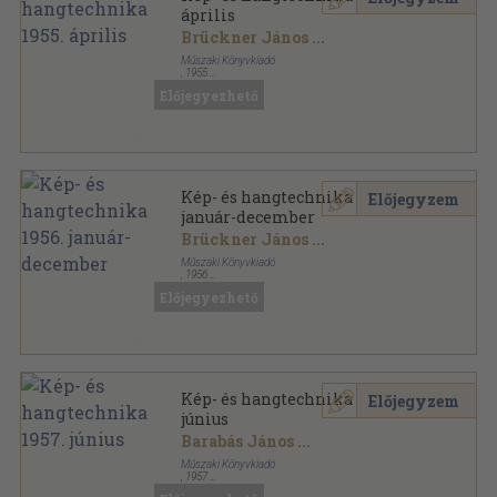
április
Brückner János
...
Műszaki Könyvkiadó
,
1955
Tűzött kötés
,
24
oldal
Előjegyezhető
Kép- és hangtechnika sorozat
Kép- és hangtechnika 1956.
Előjegyzem
január-december
Brückner János
...
Műszaki Könyvkiadó
,
1956
Tűzött kötés
,
140
oldal
Előjegyezhető
Kép- és hangtechnika sorozat
Kép- és hangtechnika 1957.
Előjegyzem
június
Barabás János
...
Műszaki Könyvkiadó
,
1957
Tűzött kötés
,
26
oldal