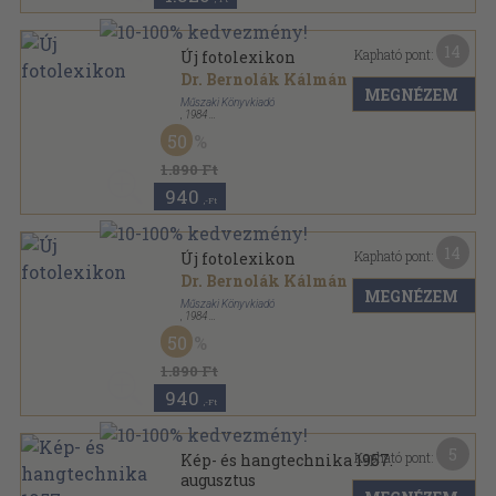
14
Kapható pont:
Új fotolexikon
Dr. Bernolák Kálmán
...
MEGNÉZEM
Műszaki Könyvkiadó
,
1984
Fűzött keménykötés
,
470
oldal
50
1.890 Ft
940
,-Ft
14
Kapható pont:
Új fotolexikon
Dr. Bernolák Kálmán
...
MEGNÉZEM
Műszaki Könyvkiadó
,
1984
Fűzött keménykötés
,
470
oldal
50
1.890 Ft
940
,-Ft
5
Kapható pont:
Kép- és hangtechnika 1957.
augusztus