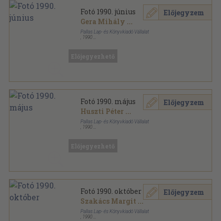
Fotó 1990. június
Előjegyzem
Gera Mihály
...
Pallas Lap- és Könyvkiadó Vállalat
,
1990
Tűzött kötés
,
48
oldal
Fotó sorozat
Előjegyezhető
Fotó 1990. május
Előjegyzem
Huszti Péter
...
Pallas Lap- és Könyvkiadó Vállalat
,
1990
Tűzött kötés
,
48
oldal
Fotó sorozat
Előjegyezhető
Fotó 1990. október
Előjegyzem
Szakács Margit
...
Pallas Lap- és Könyvkiadó Vállalat
,
1990