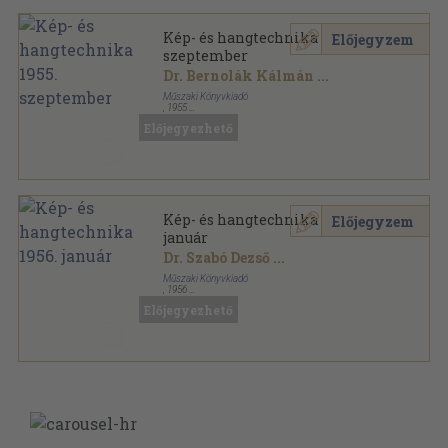
Kép- és hangtechnika 1955.
Előjegyzem
szeptember
Dr. Bernolák Kálmán
...
Műszaki Könyvkiadó
,
1955
Tűzött kötés
,
22
oldal
Előjegyezhető
Kép- és hangtechnika sorozat
Kép- és hangtechnika 1956.
Előjegyzem
január
Dr. Szabó Dezső
...
Műszaki Könyvkiadó
,
1956
Tűzött kötés
,
28
oldal
Előjegyezhető
Kép- és hangtechnika sorozat