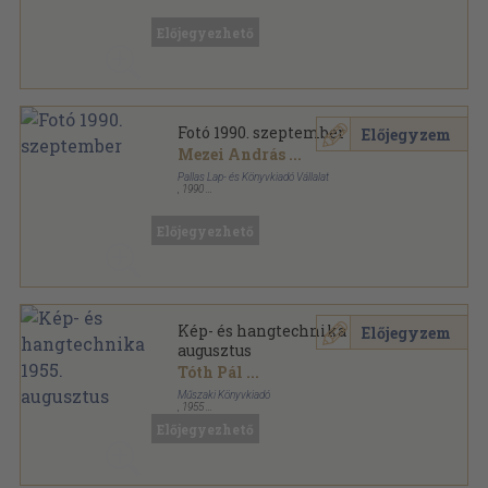
Tűzött kötés
,
48
oldal
Fotó sorozat
Előjegyezhető
Fotó 1990. szeptember
Előjegyzem
Mezei András
...
Pallas Lap- és Könyvkiadó Vállalat
,
1990
Tűzött kötés
,
48
oldal
Fotó sorozat
Előjegyezhető
Kép- és hangtechnika 1955.
Előjegyzem
augusztus
Tóth Pál
...
Műszaki Könyvkiadó
,
1955
Tűzött kötés
,
22
oldal
Előjegyezhető
Kép- és hangtechnika sorozat