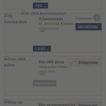
990
,-Ft
8
Kapható pont:
Új fotolexikon
Dr. Bernolák Kálmán
...
MEGNÉZEM
Műszaki Könyvkiadó
,
1984
Könyvkötői vászonkötés
,
470
oldal
1.640
,-Ft
Foto 1955. július
Előjegyzem
Oelmacher Anna
...
Lapkiadó Vállalat
,
1955
Tűzött kötés
,
24
oldal
Foto sorozat
Előjegyezhető
Kép- és hangtechnika 1955.
Előjegyzem