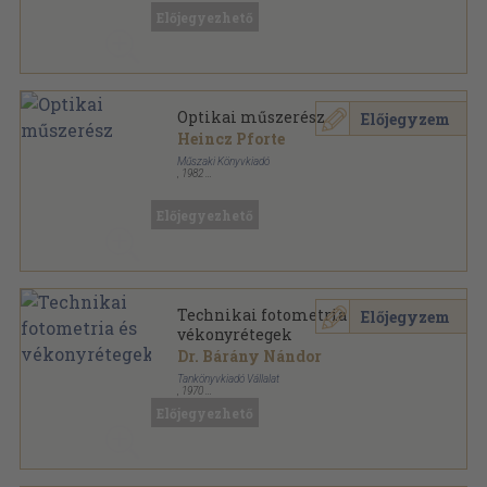
Előjegyezhető
Optikai műszerész
Előjegyzem
Heincz Pforte
Műszaki Könyvkiadó
,
1982
Fűzött kemény papírkötés
,
372
oldal
Ipari szakkönyvtár sorozat
Előjegyezhető
Technikai fotometria és
Előjegyzem
vékonyrétegek
Dr. Bárány Nándor
Tankönyvkiadó Vállalat
,
1970
Ragasztott papírkötés
,
87
oldal
Előjegyezhető
Budapesti Műszaki Egyetem Gépészmérnöki Kar,
Szakmérnöki Tagozat BME Továbbképző
Intézetének kiadványa sorozat