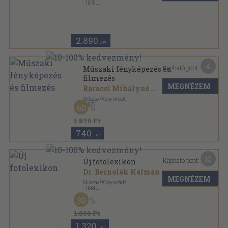
,
1979
Fűzött keménykötés
,
589
oldal
2.890
,-Ft
4
Kapható pont:
Műszaki fényképezés és
filmezés
MEGNÉZEM
Baracsi Mihályné
...
Műszaki Könyvkiadó
,
1973
60
Ragasztott papírkötés
,
217
oldal
1.870 Ft
740
,-Ft
12
Kapható pont:
Új fotolexikon
Dr. Bernolák Kálmán
...
MEGNÉZEM
Műszaki Könyvkiadó
,
1984
Fűzött keménykötés
,
470
oldal
30
1.890 Ft
1.320
,-Ft