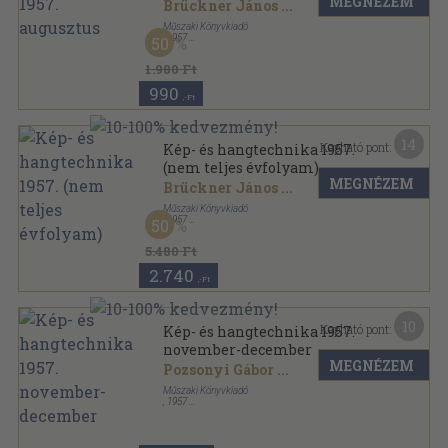
MEGNÉZEM
Brückner János
...
Műszaki Könyvkiadó
,
1957
50
Tűzött kötés
,
22
oldal
Kép- és hangtechnika sorozat
1.980 Ft
990
,-Ft
14
Kapható pont:
Kép- és hangtechnika 1957.
(nem teljes évfolyam)
MEGNÉZEM
Brückner János
...
Műszaki Könyvkiadó
,
1957
50
Tűzött kötés
,
108
oldal
Kép- és hangtechnika sorozat
5.480 Ft
2.740
,-Ft
10
Kapható pont:
Kép- és hangtechnika 1957.
november-december
MEGNÉZEM
Pozsonyi Gábor
...
Műszaki Könyvkiadó
,
1957
Tűzött kötés
,
43
oldal
Kép- és hangtechnika sorozat