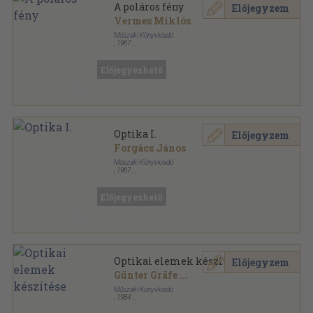
A poláros fény
Előjegyzem
Vermes Miklós
Műszaki Könyvkiadó
,
1967
Fűzött papírkötés
,
218
oldal
Új Technika sorozat
Előjegyezhető
Optika I.
Előjegyzem
Forgács János
Műszaki Könyvkiadó
,
1967
Tűzött kötés
,
295
oldal
Ipari technikumi tankönyv sorozat
Előjegyezhető
Optikai elemek készítése
Előjegyzem
Günter Gräfe
...
Műszaki Könyvkiadó
,
1984
Fűzött kemény papírkötés
,
307
oldal
Ipari szakkönyvtár sorozat