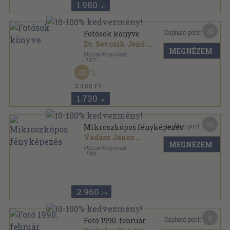
1.980
,-Ft
16
Kapható pont:
Fotósok könyve
Dr. Sevcsik Jenő
...
MEGNÉZEM
Műszaki Könyvkiadó
,
1977
Fűzött keménykötés
,
623
oldal
30
2.480 Ft
1.730
,-Ft
15
Kapható pont:
Mikroszkópos fényképezés
Vadász János
...
MEGNÉZEM
Műszaki Könyvkiadó
,
1966
Ragasztott papírkötés
,
148
oldal
Fotokönyvtár sorozat
2.960
,-Ft
4
Kapható pont:
Fotó 1990. február