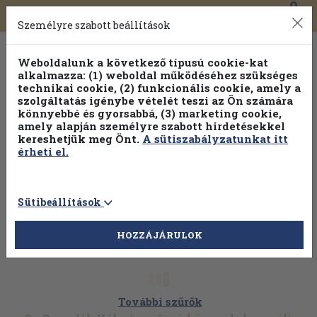
0
Toggle
Főmenü
Könyveink
navigation
Személyre szabott beállítások
Weboldalunk a következő típusú cookie-kat
alkalmazza: (1) weboldal működéséhez szükséges
technikai cookie, (2) funkcionális cookie, amely a
szolgáltatás igénybe vételét teszi az Ön számára
könnyebbé és gyorsabbá, (3) marketing cookie,
Válogasson több mint 1.000.000 kiadványunk közül
10-
amely alapján személyre szabott hirdetésekkel
100% kedvezménnyel!
kereshetjük meg Önt.
A sütiszabályzatunkat itt
érheti el.
Sütibeállítások
HOZZÁJÁRULOK
További szűrők