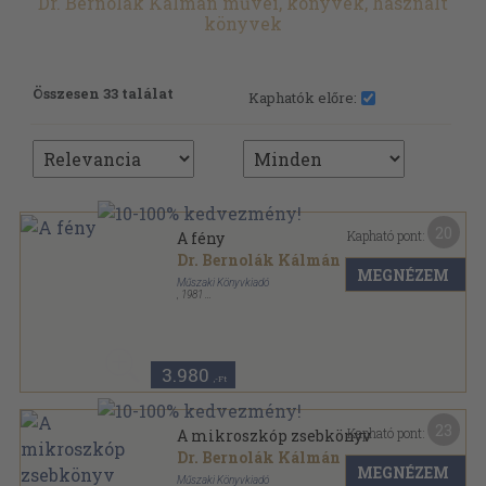
Dr. Bernolák Kálmán művei, könyvek, használt
könyvek
Összesen 33 találat
Kaphatók előre:
20
Kapható pont:
A fény
Dr. Bernolák Kálmán
MEGNÉZEM
Műszaki Könyvkiadó
,
1981
Ragasztott papírkötés
,
304
oldal
3.980
,-Ft
23
Kapható pont:
A mikroszkóp zsebkönyv
Dr. Bernolák Kálmán
...
MEGNÉZEM
Műszaki Könyvkiadó