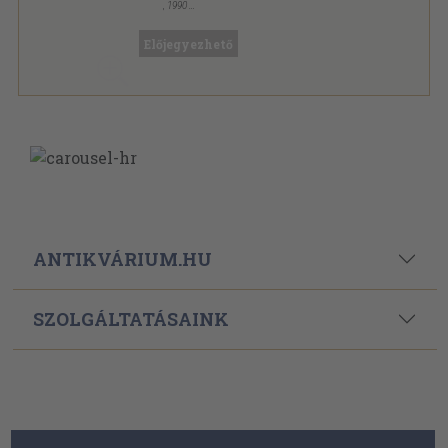
,
1990
Ragasztott papírkötés
,
95
oldal
Előjegyezhető
ANTIKVÁRIUM.HU
SZOLGÁLTATÁSAINK