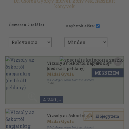
Dr. Csorba György művei, könyvek, használt
könyvek
Összesen 2 találat
Kaphatók előre:
21
Kapható pont:
Vizsoly az őskortól napjainkig
(dedikált példány)
MEGNÉZEM
Mádai Gyula
B-A-Z Megyei Közm. Módszert. Központ
,
1990
Ragasztott papírkötés
,
95
oldal
4.240
,-Ft
Vizsoly az őskortól napjainkig
Előjegyzem
Mádai Gyula
B-A-Z Megyei Közm. Módszert. Központ