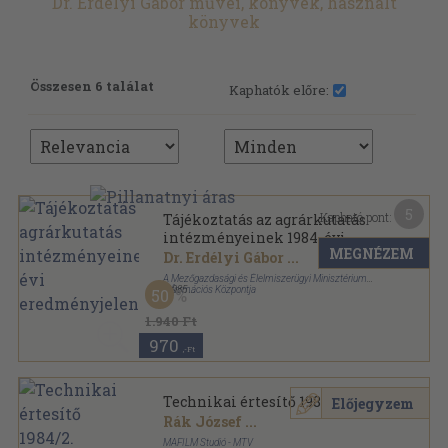
Dr. Erdélyi Gábor művei, könyvek, használt
könyvek
Összesen 6 találat
Kaphatók előre:
5
Kapható pont:
Tájékoztatás az agrárkutatás
intézményeinek 1984. évi
MEGNÉZEM
eredményjelentéseiről
Dr. Erdélyi Gábor
...
A Mezőgazdasági és Élelmiszerügyi Minisztérium
Információs Központja
,
1985
50
Ragasztott papírkötés
,
105
oldal
1.940 Ft
970
,-Ft
Technikai értesítő 1984/2.
Előjegyzem
Rák József
...
MAFILM Studió - MTV