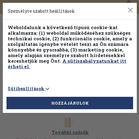
0
Toggle
Főmenü
Könyveink
navigation
Személyre szabott beállítások
Weboldalunk a következő típusú cookie-kat
alkalmazza: (1) weboldal működéséhez szükséges
technikai cookie, (2) funkcionális cookie, amely a
szolgáltatás igénybe vételét teszi az Ön számára
könnyebbé és gyorsabbá, (3) marketing cookie,
amely alapján személyre szabott hirdetésekkel
kereshetjük meg Önt.
A sütiszabályzatunkat itt
érheti el.
Sütibeállítások
HOZZÁJÁRULOK
További szűrők