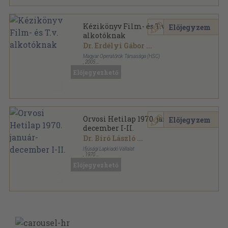
Kézikönyv Film- és T.v.
Előjegyzem
alkotóknak
Dr. Erdélyi Gábor
...
Magyar Operatőrök Társasága (HSC)
,
2005
Ragasztott papírkötés
,
398
oldal
Előjegyezhető
Orvosi Hetilap 1970. január-
Előjegyzem
december I-II.
Dr. Bíró László
...
Ifjúsági Lapkiadó Vállalat
,
1970
Könyvkötői kötés
,
3120
oldal
Előjegyezhető
Orvosi Hetilap sorozat