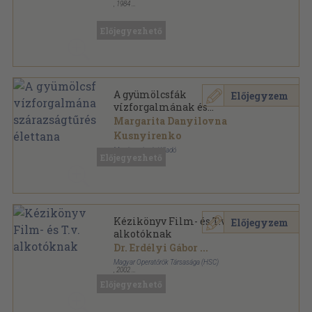
,
1984
Tűzött kötés
,
52
oldal
Technikai értesítő sorozat
Előjegyezhető
A gyümölcsfák
Előjegyzem
vízforgalmának és
szárazságtűrésének élettana
Margarita Danyilovna
Kusnyirenko
Mezőgazdasági Kiadó
Előjegyezhető
,
1981
Ragasztott papírkötés
,
263
oldal
Kézikönyv Film- és T.v.
Előjegyzem
alkotóknak
Dr. Erdélyi Gábor
...
Magyar Operatőrök Társasága (HSC)
,
2002
Ragasztott papírkötés
,
373
oldal
Előjegyezhető