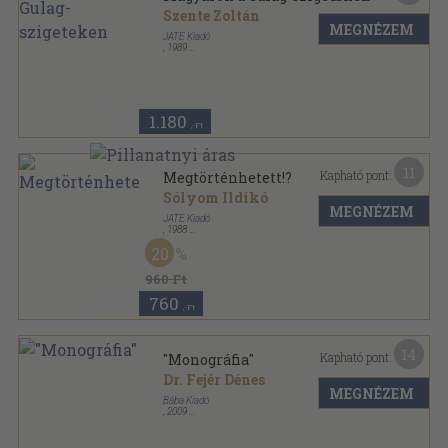
Szente Zoltán
MEGNÉZEM
JATE Kiadó
,
1989
Ragasztott papírkötés
,
245
oldal
1.180
,-Ft
11
Kapható pont:
Megtörténhetett!?
Sólyom Ildikó
MEGNÉZEM
JATE Kiadó
,
1988
Ragasztott papírkötés
,
372
oldal
20
960 Ft
760
,-Ft
14
Kapható pont:
"Monográfia"
Dr. Fejér Dénes
MEGNÉZEM
Bába Kiadó
,
2009
Ragasztott papírkötés
,
308
oldal