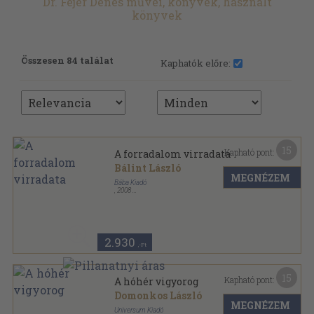
Dr. Fejér Dénes művei, könyvek, használt
könyvek
Összesen 84 találat
Kaphatók előre:
15
Kapható pont:
A forradalom virradata
Bálint László
MEGNÉZEM
Bába Kiadó
,
2008
Ragasztott papírkötés
,
260
oldal
2.930
,-Ft
15
Kapható pont:
A hóhér vigyorog
Domonkos László
MEGNÉZEM
Universum Kiadó