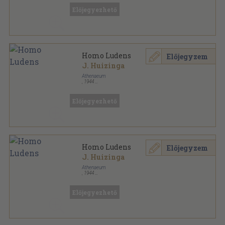
Előjegyezhető
Homo Ludens
Előjegyzem
J. Huizinga
Athenaeum
,
1944
Félvászon
,
224
oldal
Előjegyezhető
Homo Ludens
Előjegyzem
J. Huizinga
Athenaeum
,
1944
Könyvkötői papírkötés
,
224
oldal
Előjegyezhető