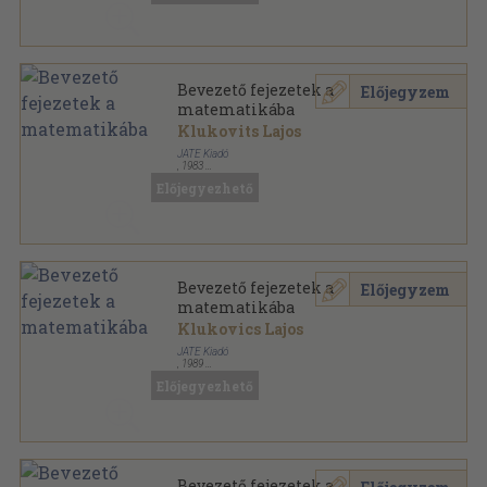
Bevezető fejezetek a
Előjegyzem
matematikába
Klukovits Lajos
JATE Kiadó
,
1983
Ragasztott papírkötés
,
243
oldal
Előjegyezhető
Bevezető fejezetek a
Előjegyzem
matematikába
Klukovics Lajos
JATE Kiadó
,
1989
Ragasztott papírkötés
,
243
oldal
Előjegyezhető
Bevezető fejezetek a