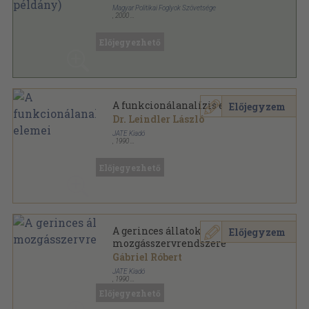
Magyar Politikai Foglyok Szövetsége
,
2000
Ragasztott papírkötés
,
306
oldal
Előjegyezhető
A funkcionálanalízis elemei
Előjegyzem
Dr. Leindler László
JATE Kiadó
,
1990
Ragasztott papírkötés
,
147
oldal
Előjegyezhető
A gerinces állatok
Előjegyzem
mozgásszervrendszere
Gábriel Róbert
JATE Kiadó
,
1990
Ragasztott papírkötés
,
73
oldal
Előjegyezhető