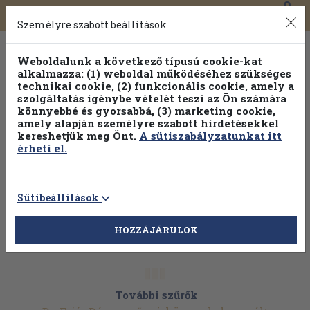
0
Toggle
Főmenü
Könyveink
navigation
Személyre szabott beállítások
Weboldalunk a következő típusú cookie-kat
alkalmazza: (1) weboldal működéséhez szükséges
technikai cookie, (2) funkcionális cookie, amely a
szolgáltatás igénybe vételét teszi az Ön számára
könnyebbé és gyorsabbá, (3) marketing cookie,
amely alapján személyre szabott hirdetésekkel
kereshetjük meg Önt.
A sütiszabályzatunkat itt
érheti el.
Sütibeállítások
HOZZÁJÁRULOK
További szűrők