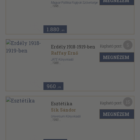
MEGNÉZEM
Magyar Politikai Foglyok Szövetsége
,
1996
Ragasztott papírkötés
,
601
oldal
1.880
,-Ft
5
Kapható pont:
Erdély 1918-1919-ben
Raffay Ernő
MEGNÉZEM
JATE Könyvkiadó
,
1988
Ragasztott papírkötés
,
389
oldal
960
,-Ft
15
Kapható pont:
Esztétika
Sík Sándor
MEGNÉZEM
Universum Könyvkiadó
,
1990
Ragasztott papírkötés
,
460
oldal
Universum Reprint sorozat