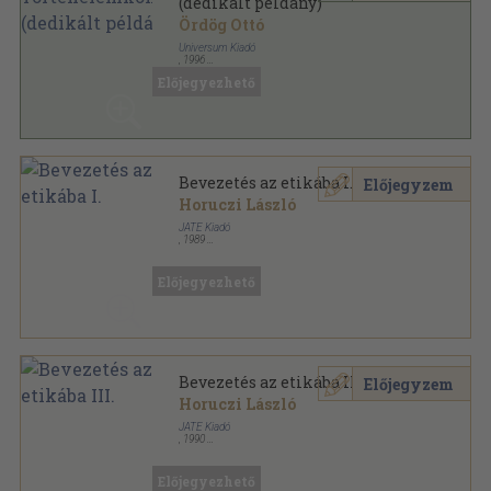
(dedikált példány)
Ördög Ottó
Universum Kiadó
,
1996
Ragasztott papírkötés
,
341
oldal
Előjegyezhető
Bevezetés az etikába I.
Előjegyzem
Horuczi László
JATE Kiadó
,
1989
Ragasztott papírkötés
,
289
oldal
Előjegyezhető
Bevezetés az etikába III.
Előjegyzem
Horuczi László
JATE Kiadó
,
1990
Ragasztott papírkötés
,
218
oldal
Előjegyezhető