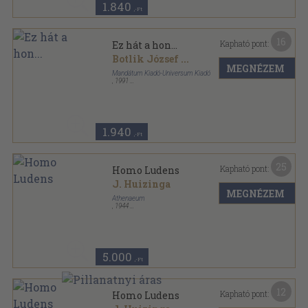
1.840
,-Ft
16
Kapható pont:
Ez hát a hon...
Botlik József
...
MEGNÉZEM
Mandátum Kiadó-Universum Kiadó
,
1991
Ragasztott papírkötés
,
298
oldal
1.940
,-Ft
25
Kapható pont:
Homo Ludens
J. Huizinga
MEGNÉZEM
Athenaeum
,
1944
Félvászon
,
224
oldal
5.000
,-Ft
12
Kapható pont:
Homo Ludens