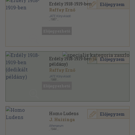
Erdély 1918-1919-ben
Előjegyzem
Raffay Ernő
JATE Könyvkiadó
,
1987
Ragasztott papírkötés
,
389
oldal
Előjegyezhető
Erdély 1918-1919-ben (dedikált
Előjegyzem
példány)
Raffay Ernő
JATE Könyvkiadó
,
1988
Ragasztott papírkötés
,
389
oldal
Előjegyezhető
Homo Ludens
Előjegyzem
J. Huizinga
Athenaeum
,
1944
Könyvkötői vászonkötés
,
224
oldal