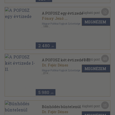
12
Kapható pont:
A POFOSZ egy évtizede
Fónay Jenő
...
MEGNÉZEM
Magyar Politikai Foglyok Szövetsége
,
1999
Ragasztott papírkötés
,
261
oldal
2.480
,-Ft
48
Kapható pont:
A POFOSZ két évtizede I-II.
Dr. Fejér Dénes
MEGNÉZEM
Magyar Politikai Foglyok Szövetsége
,
2014
Ragasztott papírkötés
,
1301
oldal
5.980
,-Ft
15
Kapható pont:
Bűnhődés bűntelenül
Dr. Fejér Dénes