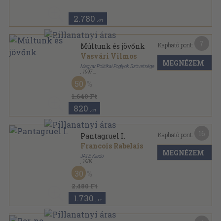
2.780
,-Ft
7
Kapható pont:
Múltunk és jövőnk
Vasvári Vilmos
MEGNÉZEM
Magyar Politikai Foglyok Szövetsége
,
1997
Ragasztott papírkötés
,
303
oldal
50
1.640 Ft
820
,-Ft
16
Kapható pont:
Pantagruel I.
Francois Rabelais
MEGNÉZEM
JATE Kiadó
,
1989
Ragasztott papírkötés
,
458
oldal
30
2.480 Ft
1.730
,-Ft