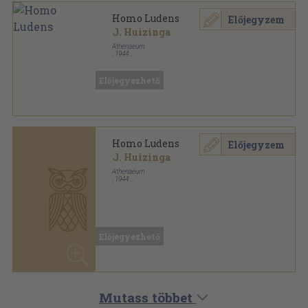
Homo Ludens
Előjegyzem
J. Huizinga
Athenaeum
,
1944
Fűzött keménykötés
,
224
oldal
Előjegyezhető
Homo Ludens
Előjegyzem
J. Huizinga
Athenaeum
,
1944
Fűzött kemény papírkötés
,
224
oldal
Előjegyezhető
Mutass többet