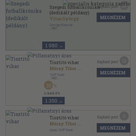
10
Kapható pont:
Szegedi futballkrónika
(dedikált példány)
MEGNÉZEM
Vitos György
Somogyi Könyvtár
,
1987
Ragasztott papírkötés
,
179
oldal
Szeged múltjából sorozat
1.980
,-Ft
12
Kapható pont:
Tisztító vihar
Méray Tibor
...
MEGNÉZEM
"Griff" Kiadó
,
1982
Ragasztott papírkötés
,
386
oldal
30
"Jót s jól" sorozat
1.940 Ft
1.350
,-Ft
5
Kapható pont:
Tisztító vihar
Méray Tibor
...
MEGNÉZEM
Újváry "Griff" Kiadó