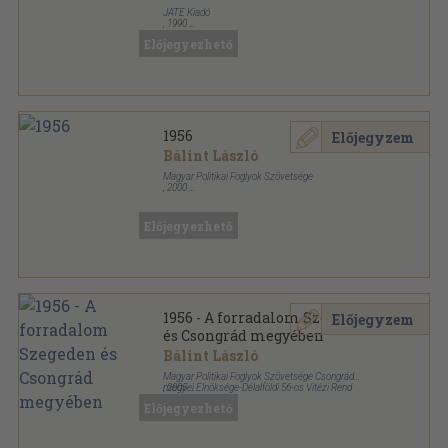
JATE Kiadó
,
1990
Ragasztott papírkötés
,
517
oldal
Előjegyezhető
1956
Előjegyzem
Bálint László
Magyar Politikai Foglyok Szövetsége
,
2000
Ragasztott papírkötés
,
306
oldal
Előjegyezhető
1956 - A forradalom Szegeden
Előjegyzem
és Csongrád megyében
Bálint László
Magyar Politikai Foglyok Szövetsége Csongrád
megyei Elnöksége-Délalföldi 56-os Vitézi Rend
,
2005
Törzskapitánysága
Ragasztott papírkötés
,
178
oldal
Előjegyezhető