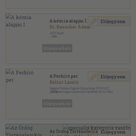
A kémia alapjai I.
Előjegyzem
Dr. Rauscher Ádám
...
JATE Kiadó
,
1990
Ragasztott papírkötés
,
225
oldal
Előjegyezhető
A Perbíró per
Előjegyzem
Bálint László
Magyar Politikai Foglyok Szövetsége (POFOSZ)
Csongrád megyei szervezete Délalföldi 56-os Vitézi
,
2014
Rend Főkapitánysága
Ragasztott papírkötés
,
498
oldal
Előjegyezhető
Az Ördög Történelemkönyve
Előjegyzem