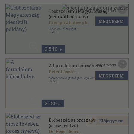
13
Kapható pont:
Többszólamú Magyarország
(dedikált példány)
MEGNÉZEM
Grzegorz Lubczyk
Universum Könyvkiadó
,
1995
Ragasztott papírkötés
,
169
oldal
2.540
,-Ft
17
Kapható pont:
A forradalom bölcsőhelye
Péter László
...
MEGNÉZEM
Bába Kiadó-Szeged Megyei Jogú Város
,
2006
Ragasztott papírkötés
,
492
oldal
2.180
,-Ft
Élőbeszéd az orosz tévében
Előjegyzem
(orosz nyelvű)
Dr. Fejér Dénes
...