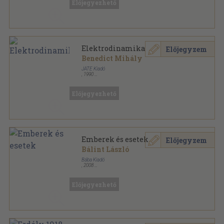
Előjegyezhető
Elektrodinamika
Előjegyzem
Benedict Mihály
JATE Kiadó
,
1990
Könyvkötői papírkötés
,
218
oldal
Előjegyezhető
Emberek és esetek
Előjegyzem
Bálint László
Bába Kiadó
,
2008
Ragasztott papírkötés
,
279
oldal
Előjegyezhető