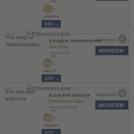
,
1990
Ragasztott papírkötés
,
85
oldal
50
1.980 Ft
990
,-Ft
7
Kapható pont:
A magyar nemzeteszme
Joó Tibor
MEGNÉZEM
Universum Kiadó
,
1990
Ragasztott papírkötés
,
219
oldal
50
Universum Reprint sorozat
980 Ft
490
,-Ft
12
Kapható pont:
A mai élet erkölcse
Prohászka Lajos
MEGNÉZEM
Universum Könyvkiadó
,
1991
Ragasztott papírkötés
,
240
oldal
50
Universum Reprint sorozat
1.640 Ft
820
,-Ft