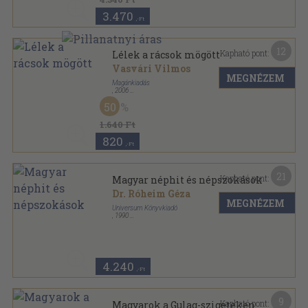
3.470
,-Ft
12
Kapható pont:
Lélek a rácsok mögött
Vasvári Vilmos
MEGNÉZEM
Magánkiadás
,
2006
Ragasztott papírkötés
,
173
oldal
50
1.640 Ft
820
,-Ft
21
Kapható pont:
Magyar néphit és népszokások
Dr. Róheim Géza
MEGNÉZEM
Universum Könyvkiadó
,
1990
Ragasztott papírkötés
,
342
oldal
Universum Reprint sorozat
4.240
,-Ft
9
Kapható pont:
Magyarok a Gulag-szigeteken