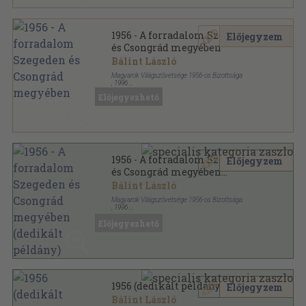
1956 - A forradalom Szegeden
Előjegyzem
és Csongrád megyében
Bálint László
Magyarok Világszövetsége 1956-os Bizottsága
,
1996
Ragasztott papírkötés
,
178
oldal
Előjegyezhető
1956 - A forradalom Szegeden
Előjegyzem
és Csongrád megyében
(dedikált példány)
Bálint László
Magyarok Világszövetsége 1956-os Bizottsága
,
1996
Ragasztott papírkötés
,
178
oldal
Előjegyezhető
1956 (dedikált példány)
Előjegyzem
Bálint László