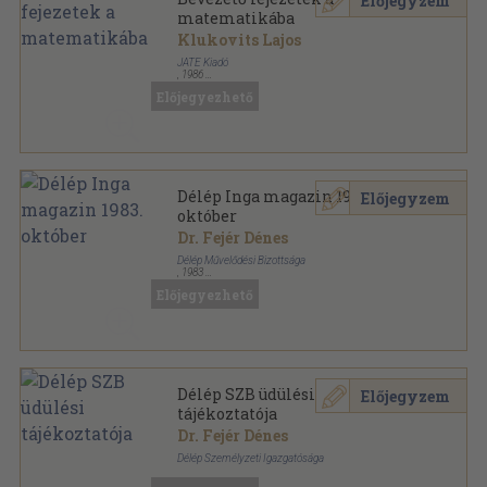
Előjegyzem
matematikába
Klukovits Lajos
JATE Kiadó
,
1986
Ragasztott papírkötés
,
243
oldal
Előjegyezhető
Délép Inga magazin 1983.
Előjegyzem
október
Dr. Fejér Dénes
Délép Művelődési Bizottsága
,
1983
Tűzött kötés
,
30
oldal
Előjegyezhető
Délép Inga magazin sorozat
Délép SZB üdülési
Előjegyzem
tájékoztatója
Dr. Fejér Dénes
Délép Személyzeti Igazgatósága
Tűzött kötés
,
55
oldal