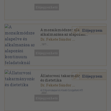
Tűzött kötés
,
32
oldal
A Kutya sorozat
Előjegyezhető
A mozaikmódszer alapelve és
Előjegyzem
alkalmazása az alapozási
kontinuum feladatoknál
Dr. Fekete Sándor
...
,
1971
Tűzött kötés
,
176
oldal
Előjegyezhető
Állatorvosi takarmányozástan
Előjegyzem
és dietetika
Dr. Fekete Sándor
...
A/3 Nyomdaipari és Kiadói Szolgáltató Kft.
,
2003
Ragasztott papírkötés
,
679
oldal
Előjegyezhető