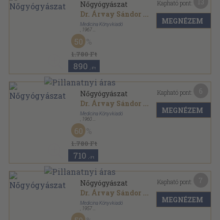
13
Kapható pont:
Nőgyógyászat
Dr. Árvay Sándor
...
MEGNÉZEM
Medicina Könyvkiadó
,
1967
Fűzött keménykötés
,
202
oldal
50
1.780 Ft
890
,-Ft
6
Kapható pont:
Nőgyógyászat
Dr. Árvay Sándor
...
MEGNÉZEM
Medicina Könyvkiadó
,
1960
Félvászon
,
259
oldal
60
1.780 Ft
710
,-Ft
7
Kapható pont:
Nőgyógyászat
Dr. Árvay Sándor
...
MEGNÉZEM
Medicina Könyvkiadó
,
1957
Fűzött keménykötés
,
258
oldal