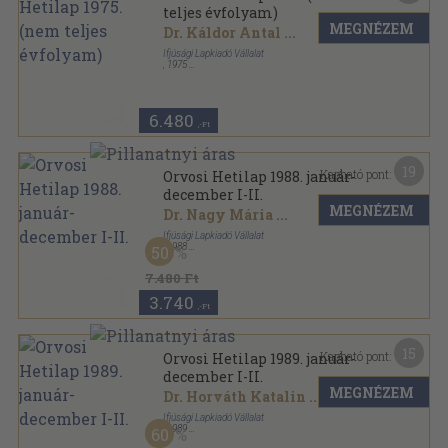
teljes évfolyam)
MEGNÉZEM
Dr. Káldor Antal
...
Ifjúsági Lapkiadó Vállalat
,
1975
Tűzött kötés
,
2976
oldal
Orvosi Hetilap sorozat
6.480
,-Ft
19
Kapható pont:
Orvosi Hetilap 1988. január-
december I-II.
MEGNÉZEM
Dr. Nagy Mária
...
Ifjúsági Lapkiadó Vállalat
,
1988
50
Könyvkötői kötés
,
2832
oldal
Orvosi Hetilap sorozat
7.480 Ft
3.740
,-Ft
15
Kapható pont:
Orvosi Hetilap 1989. január-
december I-II.
MEGNÉZEM
Dr. Horváth Katalin
...
Ifjúsági Lapkiadó Vállalat
,
1989
60
Könyvkötői kötés
,
2879
oldal