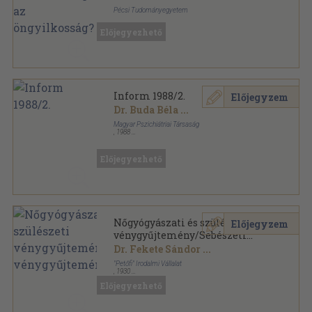
Pécsi Tudományegyetem
Ragasztott papírkötés
,
62
oldal
Előjegyezhető
Inform 1988/2.
Előjegyzem
Dr. Buda Béla
...
Magyar Pszichiátriai Társaság
,
1988
Tűzött kötés
,
41
oldal
Inform sorozat
Előjegyezhető
Nőgyógyászati és szülészeti
Előjegyzem
vénygyűjtemény/Sebészeti
vénygyűjtemény
Dr. Fekete Sándor
...
"Petőfi" Irodalmi Vállalat
,
1930
Tűzött kötés
,
41
oldal
Előjegyezhető
Gyakorló Orvos Könyvtára sorozat