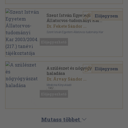
Szent István Egyetem
Előjegyzem
Állatorvos-tudományi Kar
2003/2004.(217.) tanévi
Dr. Fekete Sándor
...
tájékoztatója
Szent István Egyetem Állatorvos-tudományi Kar
Ragasztott papírkötés
,
112
oldal
Előjegyezhető
Szent István Egyetem Állatorvos-tudományi Kar
Tájékoztatója sorozat
A szülészet és nőgyógyászat
Előjegyzem
haladása
Dr. Árvay Sándor
...
Medicina Könyvkiadó
,
1962
Könyvkötői kötés
,
668
oldal
Előjegyezhető
Mutass többet