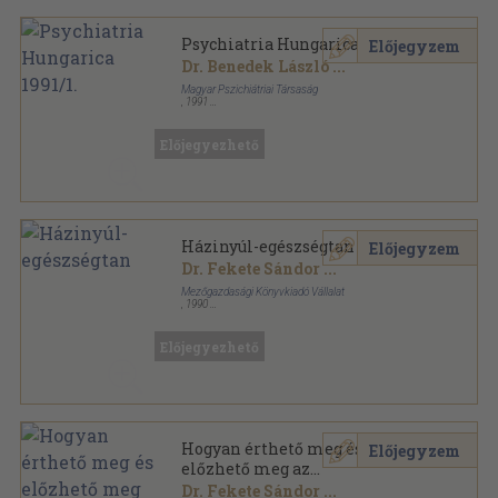
Psychiatria Hungarica 1991/1.
Előjegyzem
Dr. Benedek László
...
Magyar Pszichiátriai Társaság
,
1991
Varrott papírkötés
,
81
oldal
Psychiatria Hungarica sorozat
Előjegyezhető
Házinyúl-egészségtan
Előjegyzem
Dr. Fekete Sándor
...
Mezőgazdasági Könyvkiadó Vállalat
,
1990
Fűzött keménykötés
,
247
oldal
Előjegyezhető
Hogyan érthető meg és
Előjegyzem
előzhető meg az
öngyilkosság?
Dr. Fekete Sándor
...