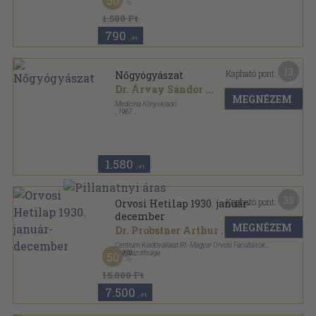
50
1.580 Ft
790
,-Ft
13
Kapható pont:
Nőgyógyászat
Dr. Árvay Sándor
...
MEGNÉZEM
Medicina Könyvkiadó
,
1967
Vászon
,
202
oldal
1.580
,-Ft
38
Kapható pont:
Orvosi Hetilap 1930. január-
december
MEGNÉZEM
Dr. Probstner Arthur
...
Centrum Kiadóvállalat Rt.-Magyar Orvosi Facultások
Sajtóbizottsága
,
1930
50
Könyvkötői kötés
,
1336
oldal
Orvosi Hetilap sorozat
15.000 Ft
7.500
,-Ft