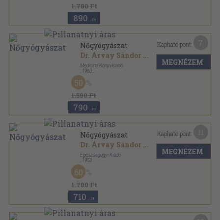
1.780 Ft
890
,-Ft
7
Kapható pont:
Nőgyógyászat
Dr. Árvay Sándor
...
MEGNÉZEM
Medicina Könyvkiadó
,
1960
Vászon
,
259
oldal
50
1.580 Ft
790
,-Ft
11
Kapható pont:
Nőgyógyászat
Dr. Árvay Sándor
...
MEGNÉZEM
Egészségügyi Kiadó
,
1953
Félvászon
,
252
oldal
60
1.780 Ft
710
,-Ft