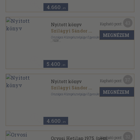
4.660
,-Ft
43
Kapható pont:
Nyitott könyv
Szilágyi Sándor
...
MEGNÉZEM
Országos Közegészségügyi Egyesület
,
1928
Félbőr
,
319
oldal
5.400
,-Ft
37
Kapható pont:
Nyitott könyv
Szilágyi Sándor
...
MEGNÉZEM
Országos Közegészségügyi Egyesület
Félbőr
,
319
oldal
4.600
,-Ft
32
Kapható pont:
Orvosi Hetilap 1975. (nem