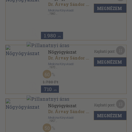
Dr. Árvay Sándor
...
MEGNÉZEM
Medicina Könyvkiadó
,
1960
Fűzött kemény papírkötés
,
259
oldal
1.980
,-Ft
11
Kapható pont:
Nőgyógyászat
Dr. Árvay Sándor
...
MEGNÉZEM
Medicina Könyvkiadó
,
1970
Fűzött keménykötés
,
199
oldal
60
1.780 Ft
710
,-Ft
13
Kapható pont:
Nőgyógyászat
Dr. Árvay Sándor
...
MEGNÉZEM
Medicina Könyvkiadó
,
1957
Fűzött keménykötés
,
258
oldal
50