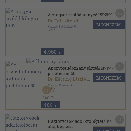
25
Kapható pont:
A magyar család könyve 1932.
Dr. Tóth József
...
MEGNÉZEM
Központi Sajtóvállalat Rt.
,
1932
Varrott papírkötés
,
255
oldal
A magyar élet képeskönyve sorozat
4.960
,-Ft
4
Kapható pont:
Az orvostudomány aktuális
problémái 50.
MEGNÉZEM
Dr. Hársing László
...
Medicina Könyvkiadó
,
1985
50
Ragasztott papírkötés
,
221
oldal
Az orvostudomány aktuális problémái sorozat
960 Ft
480
,-Ft
14
Kapható pont:
Háziorvosok addiktológiai
alapképzése