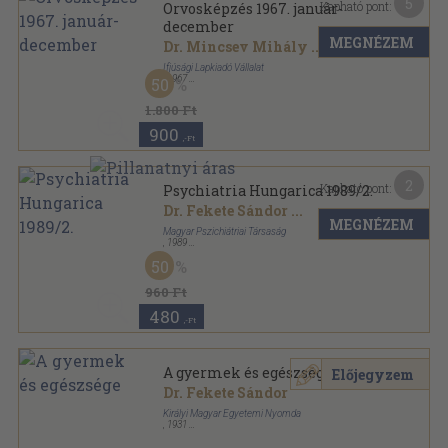
5
Kapható pont:
Orvosképzés 1967. január-
december
MEGNÉZEM
Dr. Mincsev Mihály
...
Ifjúsági Lapkiadó Vállalat
,
1967
50
Könyvkötői kötés
,
479
oldal
Orvosképzés sorozat
1.800 Ft
900
,-Ft
2
Kapható pont:
Psychiatria Hungarica 1989/2.
Dr. Fekete Sándor
...
MEGNÉZEM
Magyar Pszichiátriai Társaság
,
1989
Ragasztott papírkötés
,
166
oldal
50
Psychiatria Hungarica sorozat
960 Ft
480
,-Ft
A gyermek és egészsége
Előjegyzem
Dr. Fekete Sándor
Királyi Magyar Egyetemi Nyomda
,
1931
Félvászon
,
59
oldal
Az Országos Stefánia-Szövetség az anyák és