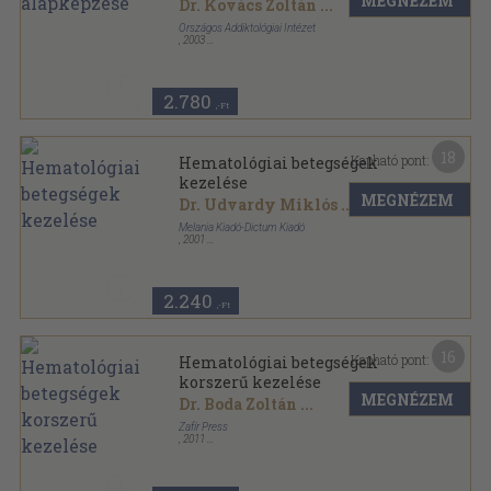
MEGNÉZEM
Dr. Kovács Zoltán
...
Országos Addiktológiai Intézet
,
2003
Ragasztott papírkötés
,
238
oldal
Országos Addiktológiai Intézet Kiskönyvtár sorozat
sorozat
2.780
,-Ft
18
Kapható pont:
Hematológiai betegségek
kezelése
MEGNÉZEM
Dr. Udvardy Miklós
...
Melania Kiadó-Dictum Kiadó
,
2001
Ragasztott papírkötés
,
154
oldal
2.240
,-Ft
16
Kapható pont:
Hematológiai betegségek
korszerű kezelése
MEGNÉZEM
Dr. Boda Zoltán
...
Zafír Press
,
2011
Ragasztott papírkötés
,
727
oldal