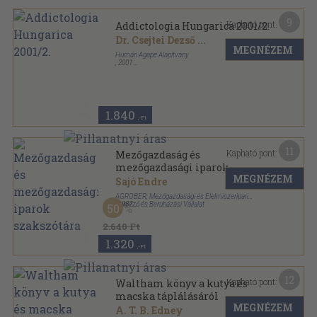
9
Kapható pont:
Addictologia Hungarica 2001/2.
Dr. Csejtei Dezső
...
MEGNÉZEM
Humán Agape Alapítvány
,
2001
Ragasztott papírkötés
,
77
oldal
Addictologia Hungarica sorozat
1.840
,-Ft
11
Kapható pont:
Mezőgazdaság és
mezőgazdasági iparok
MEGNÉZEM
szakszótára
Sajó Endre
AGROBER, Mezőgazdasági és Élelmiszeripari
Tervező és Beruházási Vállalat
,
1987
50
Fűzött keménykötés
,
588
oldal
2.640 Ft
1.320
,-Ft
12
Kapható pont:
Waltham könyv a kutya és
macska táplálásáról
MEGNÉZEM
A. T. B. Edney