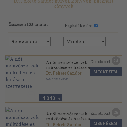
Dr. Fekete Sándor művei, könyvek, használt
könyvek
Összesen 128 találat
Kaphatók előre:
24
Kapható pont:
A női nemzőszervek
működése és hatása a
MEGNÉZEM
szervezetre
Dr. Fekete Sándor
Dick Manó Kiadása
Félvászon
,
264
oldal
4.840
,-Ft
25
Kapható pont:
A női nemzőszervek
működése és hatása a
MEGNÉZEM
szervezetre
Dr. Fekete Sándor