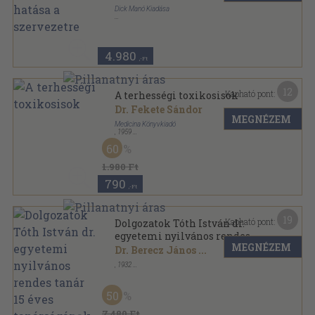
Dick Manó Kiadása
Vászon
,
264
oldal
4.980
,-Ft
12
Kapható pont:
A terhességi toxikosisok
Dr. Fekete Sándor
MEGNÉZEM
Medicina Könyvkiadó
,
1959
Vászon
,
336
oldal
60
1.980 Ft
790
,-Ft
19
Kapható pont:
Dolgozatok Tóth István dr.
egyetemi nyilvános rendes
MEGNÉZEM
tanár 15 éves tanárságának
Dr. Berecz János
...
emlékére
,
1932
Könyvkötői kötés
,
335
oldal
50
7.480 Ft