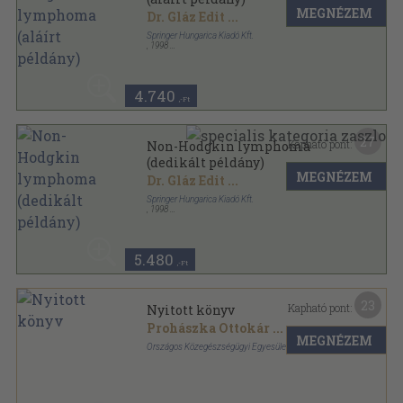
MEGNÉZEM
Dr. Gláz Edit
...
Springer Hungarica Kiadó Kft.
,
1998
Ragasztott papírkötés
,
339
oldal
4.740
,-Ft
27
Kapható pont:
Non-Hodgkin lymphoma
(dedikált példány)
MEGNÉZEM
Dr. Gláz Edit
...
Springer Hungarica Kiadó Kft.
,
1998
Ragasztott papírkötés
,
339
oldal
5.480
,-Ft
23
Kapható pont:
Nyitott könyv
Prohászka Ottokár
...
MEGNÉZEM
Országos Közegészségügyi Egyesület
Félvászon
,
319
oldal