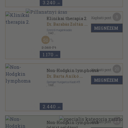
3.240
,-Ft
9
Kapható pont:
Klinikai therapia 2.
Dr. Barabás Zoltán
...
MEGNÉZEM
Szerzői magánkiadás
,
1940
Vászon
,
868
oldal
50
A Modern Orvostudomány Kézikönyve sorozat
2.340 Ft
1.170
,-Ft
20
Kapható pont:
Non-Hodgkin lymphoma
Dr. Barta Anikó
...
MEGNÉZEM
Springer Hungarica Kiadó Kft.
,
1998
Ragasztott papírkötés
,
339
oldal
2.440
,-Ft
24
Kapható pont:
Non-Hodgkin lymphoma
(aláírt példány)