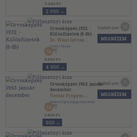
Orvosi Hetilap sorozat
7.480 Ft
2.990
,-Ft
25
Kapható pont:
Orvosképzés 1932. -
Különfüzetek (6 db)
MEGNÉZEM
Dr. Went István
...
Franklin-Társulat
,
1932
50
Könyvkötői kötés
,
659
oldal
Orvosképzés sorozat
9.800 Ft
4.900
,-Ft
7
Kapható pont:
Orvosképzés 1963. január-
december
MEGNÉZEM
Verzár Frigyes
...
Medicina Egészségügyi Könyvkiadó
,
1963
50
Könyvkötői kötés
,
480
oldal
Orvosképzés sorozat
1.800 Ft
900
,-Ft