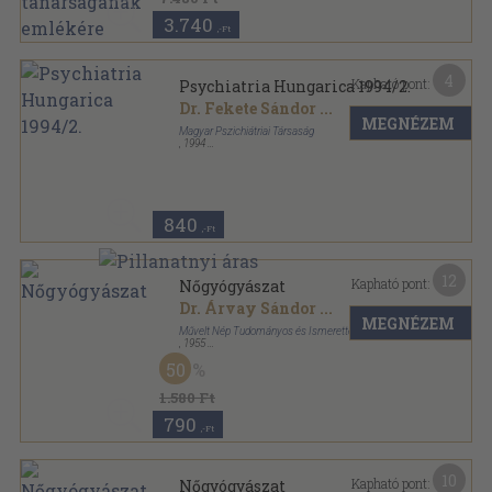
3.740
,-Ft
4
Kapható pont:
Psychiatria Hungarica 1994/2.
Dr. Fekete Sándor
...
MEGNÉZEM
Magyar Pszichiátriai Társaság
,
1994
Ragasztott papírkötés
,
120
oldal
Psychiatria Hungarica sorozat
840
,-Ft
12
Kapható pont:
Nőgyógyászat
Dr. Árvay Sándor
...
MEGNÉZEM
Művelt Nép Tudományos és Ismeretterjesztő Kiadó
,
1955
Fűzött keménykötés
,
259
oldal
50
1.580 Ft
790
,-Ft
10
Kapható pont:
Nőgyógyászat