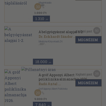
Magánkiadás
,
1988
30
Ragasztott papírkötés
,
191
oldal
1.880 Ft
1.310
,-Ft
90
Kapható pont:
A belgyógyászat alapjai 1-2.
Dr. Eckhardt Sándor
...
MEGNÉZEM
Medicina Könyvkiadó Zrt.
,
2007
Fűzött kemény papírkötés
,
1769
oldal
18.000
,-Ft
39
Kapható pont:
A gróf Apponyi Albert
poliklinika almanachja 1926.
MEGNÉZEM
Radó Antal
...
Gróf Apponyi Albert Poliklinika
20
Tűzött kötés
,
279
oldal
A gróf Apponyi Albert poliklinika almanachja sorozat
9.800 Ft
7.840
,-Ft