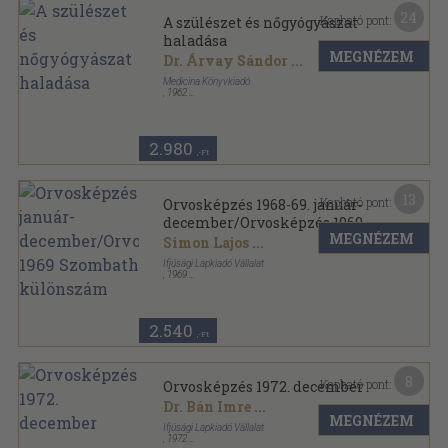
24
Kapható pont:
A szülészet és nőgyógyászat
haladása
MEGNÉZEM
Dr. Árvay Sándor
...
Medicina Könyvkiadó
,
1962
Vászon
,
704
oldal
2.980
,-Ft
13
Kapható pont:
Orvosképzés 1968-69. január-
december/Orvosképzés 1969
MEGNÉZEM
Szombathelyi különszám
Simon Lajos
...
Ifjúsági Lapkiadó Vállalat
,
1969
Könyvkötői kötés
,
1079
oldal
Orvosképzés sorozat
2.540
,-Ft
8
Kapható pont:
Orvosképzés 1972. december
Dr. Bán Imre
...
MEGNÉZEM
Ifjúsági Lapkiadó Vállalat
,
1972