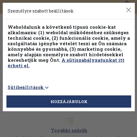
0
Toggle
Főmenü
Könyveink
navigation
Személyre szabott beállítások
Weboldalunk a következő típusú cookie-kat
alkalmazza: (1) weboldal működéséhez szükséges
technikai cookie, (2) funkcionális cookie, amely a
szolgáltatás igénybe vételét teszi az Ön számára
könnyebbé és gyorsabbá, (3) marketing cookie,
amely alapján személyre szabott hirdetésekkel
kereshetjük meg Önt.
A sütiszabályzatunkat itt
érheti el.
Sütibeállítások
HOZZÁJÁRULOK
További szűrők