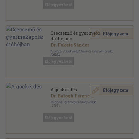
csecsemők védelmére kiadványa sorozat
Előjegyezhető
Csecsemő és gyermekápolás
Előjegyzem
dióhéjban
Dr. Fekete Sándor
Amerikai Vöröskereszt Anya- és Csecsemővédő
Akciója
,
1922
Tűzött kötés
,
47
oldal
Előjegyezhető
A góckérdés
Előjegyzem
Dr. Balogh Ferenc
...
Medicina Egészségügyi Könyvkiadó
,
1965
Fűzött papírkötés
,
153
oldal
A gyakorló orvos könyvtára sorozat
Előjegyezhető