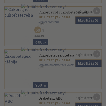
4
Kapható pont:
Cukorbajról cukorbetegeknek
Dr. Fövényi József
MEGNÉZEM
Medicina Könyvkiadó
,
1980
Ragasztott papírkötés
,
104
oldal
50
960 Ft
480
,-Ft
8
Kapható pont:
Cukorbetegek diétája
Dr. Fövényi József
MEGNÉZEM
Országos Egészségnevelési Intézet
,
1981
Tűzött kötés
,
51
oldal
950
,-Ft
7
Kapható pont:
Diabétesz ABC
Dr. Fövényi József