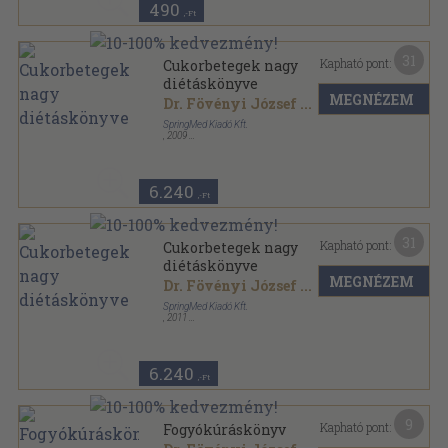
490
,-Ft
31
Kapható pont:
Cukorbetegek nagy
diétáskönyve
MEGNÉZEM
Dr. Fövényi József
...
SpringMed Kiadó Kft.
,
2009
Ragasztott papírkötés
,
367
oldal
Diétás könyvek sorozat
6.240
,-Ft
31
Kapható pont:
Cukorbetegek nagy
diétáskönyve
MEGNÉZEM
Dr. Fövényi József
...
SpringMed Kiadó Kft.
,
2011
Ragasztott papírkötés
,
363
oldal
Diétás könyvek sorozat
6.240
,-Ft
9
Kapható pont:
Fogyókúráskönyv