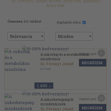
Dr. Fövényi József művei, könyvek, használt
könyvek
Összesen 111 találat
Kaphatók előre:
7
Kapható pont:
A cukorbaj és a metabolikus
szindróma
MEGNÉZEM
Dr. Fövényi József
B+V Kiadó
Ragasztott papírkötés
,
164
oldal
Képzett Beteg Könyvek sorozat
1.480
,-Ft
13
Kapható pont:
A cukorbetegségről
mindenkinek
MEGNÉZEM
Dr. Fövényi József