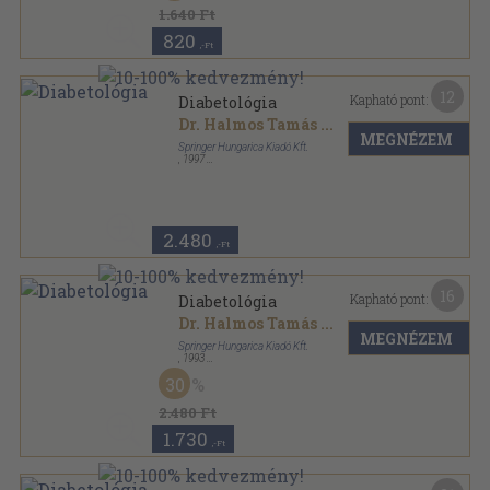
1.640 Ft
820
,-Ft
12
Kapható pont:
Diabetológia
Dr. Halmos Tamás
...
MEGNÉZEM
Springer Hungarica Kiadó Kft.
,
1997
Ragasztott papírkötés
,
119
oldal
Háziorvos könyvek sorozat
2.480
,-Ft
16
Kapható pont:
Diabetológia
Dr. Halmos Tamás
...
MEGNÉZEM
Springer Hungarica Kiadó Kft.
,
1993
Ragasztott papírkötés
,
112
oldal
30
Háziorvos könyvek sorozat
2.480 Ft
1.730
,-Ft