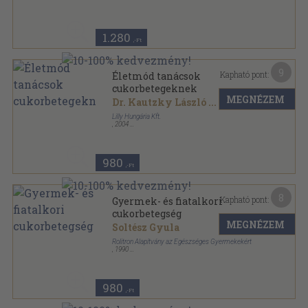
1.280
,-Ft
9
Kapható pont:
Életmód tanácsok
cukorbetegeknek
MEGNÉZEM
Dr. Kautzky László
...
Lilly Hungária Kft.
,
2004
Ragasztott papírkötés
,
98
oldal
980
,-Ft
8
Kapható pont:
Gyermek- és fiatalkori
cukorbetegség
MEGNÉZEM
Soltész Gyula
Rolitron Alapítvány az Egészséges Gyermekekért
,
1990
Ragasztott papírkötés
,
108
oldal
980
,-Ft