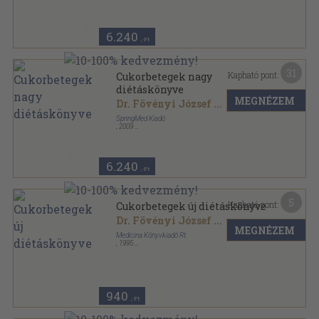
Ragasztott papírkötés
,
319
oldal
SpringMed Diétás Könyvek sorozat
6.240
,-Ft
31
Kapható pont:
Cukorbetegek nagy
diétáskönyve
MEGNÉZEM
Dr. Fövényi József
...
SpringMed Kiadó
,
2009
Ragasztott papírkötés
,
372
oldal
Diétás könyvek sorozat
6.240
,-Ft
5
Kapható pont:
Cukorbetegek új diétáskönyve
Dr. Fövényi József
...
MEGNÉZEM
Medicina Könyvkiadó Rt.
,
1995
Ragasztott papírkötés
,
233
oldal
940
,-Ft