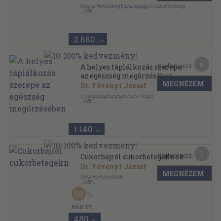
Magyar Honvédség Egészségügyi Csoportfőnökség
,
1996
Ragasztott papírkötés
,
124
oldal
Az egészséges életért sorozat
2.680
,-Ft
6
Kapható pont:
A helyes táplálkozás szerepe
az egészség megőrzésében
MEGNÉZEM
Dr. Fövényi József
Országos Egészségnevelési Intézet
,
1980
Tűzött kötés
,
20
oldal
Egészségnevelési segédanyagok sorozat
1.140
,-Ft
7
Kapható pont:
Cukorbajról cukorbetegeknek
Dr. Fövényi József
MEGNÉZEM
Medicina Könyvkiadó
,
1987
Ragasztott papírkötés
,
117
oldal
50
960 Ft
480
,-Ft