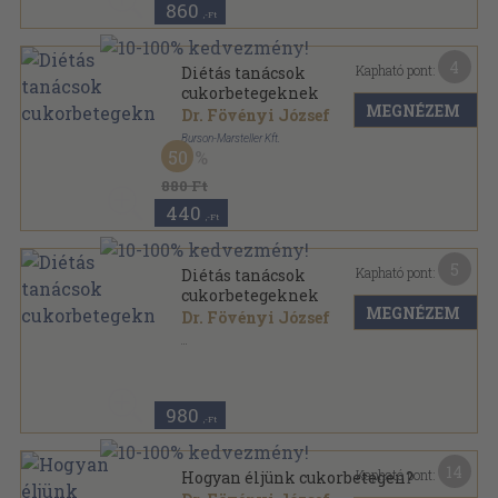
860
,-Ft
4
Kapható pont:
Diétás tanácsok
cukorbetegeknek
MEGNÉZEM
Dr. Fövényi József
Burson-Marsteller Kft.
50
Tűzött kötés
,
11
oldal
Táplálkozási fórum sorozat
880 Ft
440
,-Ft
5
Kapható pont:
Diétás tanácsok
cukorbetegeknek
MEGNÉZEM
Dr. Fövényi József
Tűzött kötés
,
43
oldal
980
,-Ft
14
Kapható pont:
Hogyan éljünk cukorbetegen?