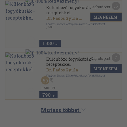
16
Kapható pont:
Különböző fogyókúrák -
receptekkel
MEGNÉZEM
Dr. Pados Gyula
...
Fővárosi Tanács Tétényi úti Kórház-Rendelőintézet
,
1988
Tűzött kötés
,
63
oldal
1.980
,-Ft
7
Kapható pont:
Különböző fogyókúrák -
receptekkel
MEGNÉZEM
Dr. Pados Gyula
Fővárosi Tanács Tétényi úti Kórház-Rendelőintézet
,
1987
50
Tűzött kötés
,
63
oldal
1.580 Ft
790
,-Ft
Mutass többet