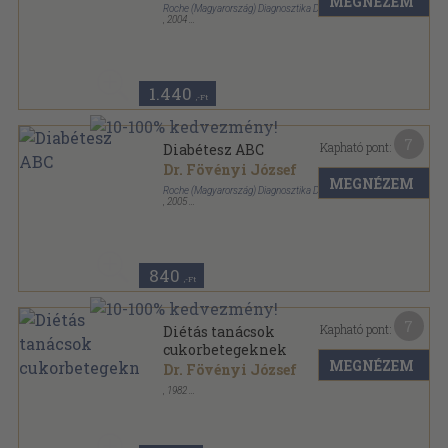
MEGNÉZEM
Roche (Magyarország) Diagnosztika Divízió
,
2004
Tűzött kötés
,
57
oldal
1.440
,-Ft
7
Kapható pont:
Diabétesz ABC
Dr. Fövényi József
MEGNÉZEM
Roche (Magyarország) Diagnosztika Divízió
,
2005
Tűzött kötés
,
78
oldal
840
,-Ft
7
Kapható pont:
Diétás tanácsok
cukorbetegeknek
MEGNÉZEM
Dr. Fövényi József
,
1982
Tűzött kötés
,
44
oldal