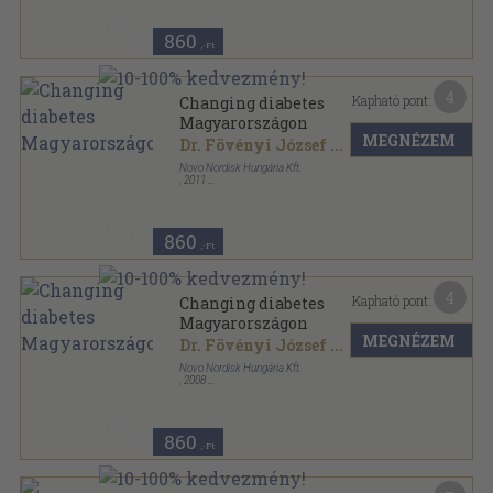
860
,-Ft
4
Kapható pont:
Changing diabetes
Magyarországon
MEGNÉZEM
Dr. Fövényi József
...
Novo Nordisk Hungária Kft.
,
2011
Tűzött kötés
,
51
oldal
860
,-Ft
4
Kapható pont:
Changing diabetes
Magyarországon
MEGNÉZEM
Dr. Fövényi József
...
Novo Nordisk Hungária Kft.
,
2008
Tűzött kötés
,
34
oldal
860
,-Ft