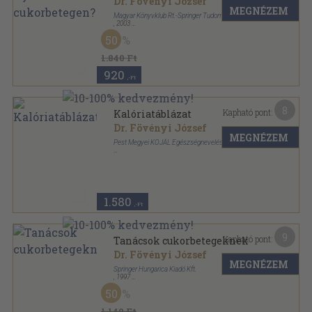
Dr. Fövényi József
MEGNÉZEM
Magyar Könyvklub Rt.-Springer Tudományos Kiadó
,
2003
Ragasztott papírkötés
,
125
oldal
50
Betegoktató könyvek sorozat
1.840 Ft
920
,-Ft
8
Kapható pont:
Kalóriatáblázat
Dr. Fövényi József
MEGNÉZEM
Pest Megyei KÖJÁL Egészségnevelési Osztály
Tűzött kötés
,
19
oldal
1.580
,-Ft
9
Kapható pont:
Tanácsok cukorbetegeknek
Dr. Fövényi József
MEGNÉZEM
Springer Hungarica Kiadó Kft.
,
1997
Ragasztott papírkötés
,
100
oldal
50
Betegoktató könyvek sorozat
1.140 Ft