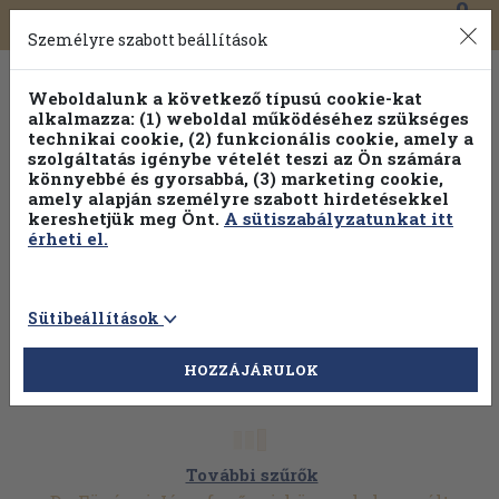
0
Toggle
Főmenü
Könyveink
navigation
Személyre szabott beállítások
Weboldalunk a következő típusú cookie-kat
alkalmazza: (1) weboldal működéséhez szükséges
technikai cookie, (2) funkcionális cookie, amely a
szolgáltatás igénybe vételét teszi az Ön számára
könnyebbé és gyorsabbá, (3) marketing cookie,
Válogasson több mint 1.000.000 kiadványunk közül
10-
amely alapján személyre szabott hirdetésekkel
100% kedvezménnyel!
kereshetjük meg Önt.
A sütiszabályzatunkat itt
érheti el.
Sütibeállítások
HOZZÁJÁRULOK
További szűrők