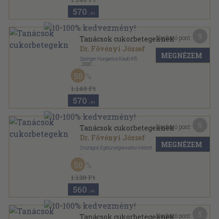
570
,-Ft
9
Kapható pont:
Tanácsok cukorbetegeknek
Dr. Fövényi József
MEGNÉZEM
Springer Hungarica Kiadó Kft.
,
2000
Ragasztott papírkötés
,
105
oldal
50
Betegoktató könyvek sorozat
1.140 Ft
570
,-Ft
5
Kapható pont:
Tanácsok cukorbetegeknek
Dr. Fövényi József
MEGNÉZEM
Országos Egészségnevelési Intézet
Tűzött kötés
,
21
oldal
50
1.130 Ft
560
,-Ft
5
Kapható pont:
Tanácsok cukorbetegeknek