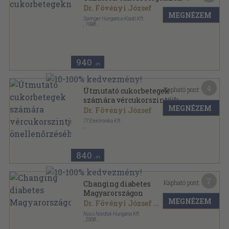
Dr. Fövényi József
MEGNÉZEM
Springer Hungarica Kiadó Kft.
,
1998
Ragasztott papírkötés
,
103
oldal
Betegoktató könyvek sorozat
940
,-Ft
4
Kapható pont:
Útmutató cukorbetegek
számára vércukorszintjük
MEGNÉZEM
önellenőrzéséhez
Dr. Fövényi József
77 Elektronika Kft.
Tűzött kötés
,
31
oldal
840
,-Ft
7
Kapható pont:
Changing diabetes
Magyarországon
MEGNÉZEM
Dr. Fövényi József
...
Novo Nordisk Hungária Kft.
,
2008
Tűzött kötés
,
34
oldal