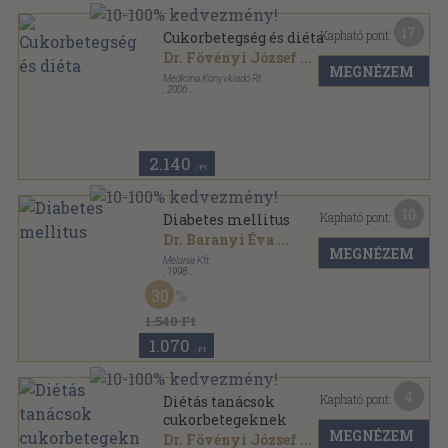
17
Kapható pont:
Cukorbetegség és diéta
Dr. Fövényi József
...
MEGNÉZEM
Medicina Könyvkiadó Rt.
,
2006
Ragasztott papírkötés
,
199
oldal
2.140
,-Ft
10
Kapható pont:
Diabetes mellitus
Dr. Baranyi Éva
...
MEGNÉZEM
Melania Kft.
,
1998
Ragasztott papírkötés
,
236
oldal
30
Tények és adatok sorozat
1.540 Ft
1.070
,-Ft
4
Kapható pont:
Diétás tanácsok
cukorbetegeknek
MEGNÉZEM
Dr. Fövényi József
...