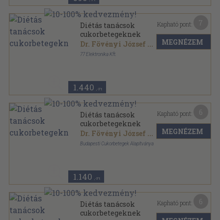
7
Kapható pont:
Diétás tanácsok
cukorbetegeknek
MEGNÉZEM
Dr. Fövényi József
...
77 Elektronika Kft.
Tűzött kötés
,
48
oldal
Tartsd a szintet! sorozat
1.440
,-Ft
6
Kapható pont:
Diétás tanácsok
cukorbetegeknek
MEGNÉZEM
Dr. Fövényi József
...
Budapesti Cukorbetegek Alapítványa
Tűzött kötés
,
39
oldal
1.140
,-Ft
6
Kapható pont:
Diétás tanácsok
cukorbetegeknek