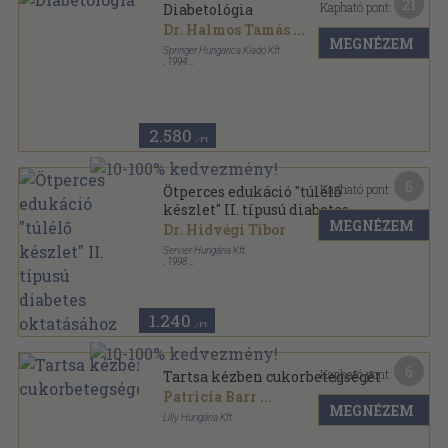
21
Kapható pont:
Diabetológia
Dr. Halmos Tamás
...
MEGNÉZEM
Springer Hungarica Kiadó Kft.
,
1994
Ragasztott papírkötés
,
112
oldal
Háziorvos könyvek sorozat
2.580
,-Ft
6
Kapható pont:
Ötperces edukáció "túlélő
készlet" II. típusú diabetes
MEGNÉZEM
oktatásához
Dr. Hidvégi Tibor
Servier Hungária Kft.
,
1998
Papírmappa
,
26
oldal
1.240
,-Ft
6
Kapható pont:
Tartsa kézben cukorbetegségét
Patricia Barr
...
MEGNÉZEM
Lilly Hungária Kft.
Ragasztott papírkötés
,
111
oldal