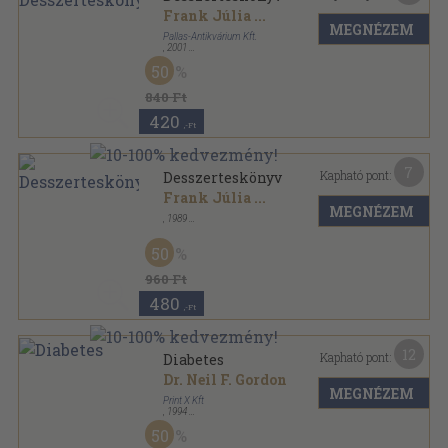
Frank Júlia
...
MEGNÉZEM
Pallas-Antikvárium Kft.
,
2001
Ragasztott papírkötés
,
160
oldal
50
840 Ft
420
,-Ft
7
Kapható pont:
Desszerteskönyv
Frank Júlia
...
MEGNÉZEM
,
1989
Ragasztott papírkötés
,
106
oldal
50
960 Ft
480
,-Ft
12
Kapható pont:
Diabetes
Dr. Neil F. Gordon
MEGNÉZEM
Print X Kft
,
1994
Ragasztott papírkötés
,
144
oldal
50
Fitness sorozat