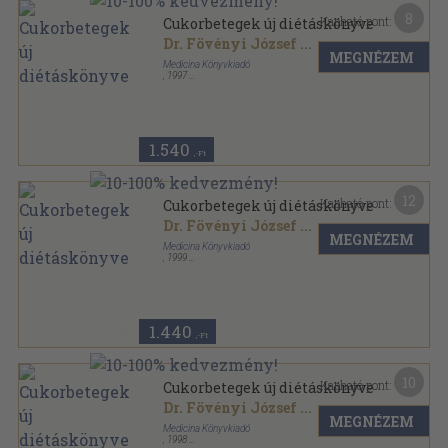
8
Kapható pont:
Cukorbetegek új diétáskönyve
Dr. Fövényi József
...
MEGNÉZEM
Medicina Könyvkiadó
,
1997
Ragasztott papírkötés
,
233
oldal
1.540
,-Ft
12
Kapható pont:
Cukorbetegek új diétáskönyve
Dr. Fövényi József
...
MEGNÉZEM
Medicina Könyvkiadó
,
1999
Ragasztott papírkötés
,
233
oldal
1.440
,-Ft
10
Kapható pont:
Cukorbetegek új diétáskönyve
Dr. Fövényi József
...
MEGNÉZEM
Medicina Könyvkiadó
,
1998