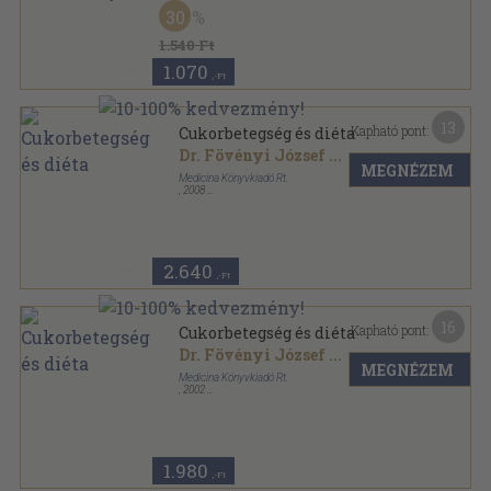
Ragasztott papírkötés
,
233
oldal
30
1.540 Ft
1.070
,-Ft
13
Kapható pont:
Cukorbetegség és diéta
Dr. Fövényi József
...
MEGNÉZEM
Medicina Könyvkiadó Rt.
,
2008
Ragasztott papírkötés
,
199
oldal
2.640
,-Ft
16
Kapható pont:
Cukorbetegség és diéta
Dr. Fövényi József
...
MEGNÉZEM
Medicina Könyvkiadó Rt.
,
2002
Ragasztott papírkötés
,
199
oldal
1.980
,-Ft