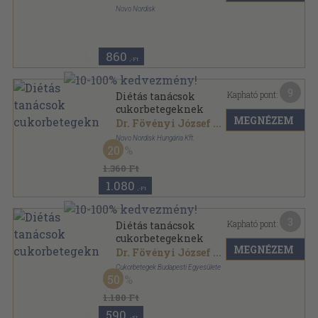
Novo Nordisk
Tűzött kötés
,
30
oldal
NovoCare Zsebkönyvek sorozat
860
,-Ft
9
Kapható pont:
Diétás tanácsok
cukorbetegeknek
MEGNÉZEM
Dr. Fövényi József
...
Novo Nordisk Hungária Kft.
20
Tűzött kötés
,
34
oldal
1.360 Ft
1.080
,-Ft
3
Kapható pont:
Diétás tanácsok
cukorbetegeknek
MEGNÉZEM
Dr. Fövényi József
...
Cukorbetegek Budapesti Egyesülete
50
Tűzött kötés
,
32
oldal
1.180 Ft
590
,-Ft