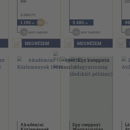
1995
20
2.380 Ft
50
1.190
5.480
98
,-Ft
,-Ft
18
44
5
pont kapható
pont kapható
MEGNÉZEM
MEGNÉZEM
Akadémiai
Egy cseppnyi
Lé
Közlemények
Magyarország
At