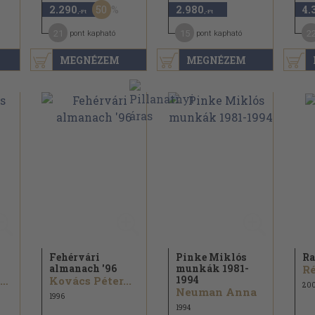
50
2.290
2.980
4.
,-Ft
,-Ft
21
15
2
pont kapható
pont kapható
MEGNÉZEM
MEGNÉZEM
Fehérvári
Pinke Miklós
Ra
almanach '96
munkák 1981-
Ré
1994
Adele Eisenstein
Kovács Péter...
20
Neuman Anna
1996
1994