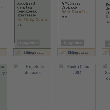
Robotizált
A 700 éves
Do
gyártási
Csókakő
la
de
rendszerek
Béni Kornél...
Ti
szervezése...
1999
Dr. Fülöp Gyula
193
1989
Előjegyezhető
Előjegyezhető
El
Előjegyzem
Előjegyzem