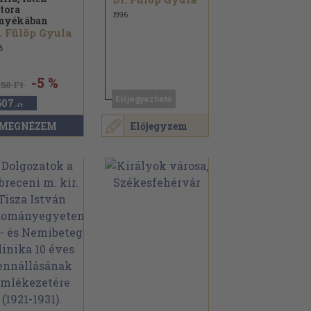
tora
1996
nyékában
. Fülöp Gyula
8
-5 %
850 Ft
Előjegyezhető
607
,-Ft
MEGNÉZEM
Előjegyzem