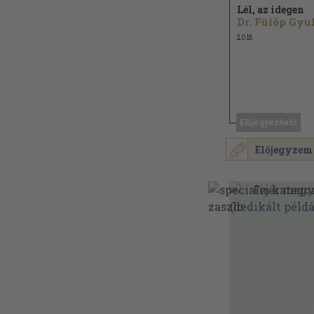
Lél, az idegen
Dr. Fülöp Gyu
2018
Előjegyezhető
Előjegyzem