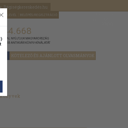
k: Régiségkereskedés.hu
A kosaram
HÍRLEVÉL
BELÉPÉS/REGISZTRÁCIÓ
MÉG
0
5000
Ft
144.668
)
ÁNNYAL NYÚJTJUK MAGYARORSZÁG
t
GYOBB ANTIKVÁR KÖNYV-KÍNÁLATÁT
YOK
KÖTELEZŐ ÉS AJÁNLOTT OLVASMÁNYOK
t könyvek