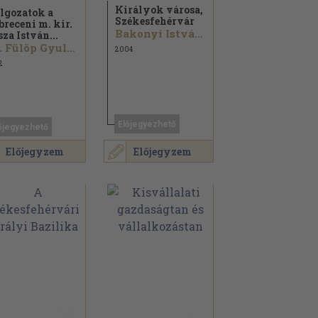
Királyok városa,
lgozatok a
Székesfehérvár
breceni m. kir.
Bakonyi István...
sza István...
Dr. Fülöp Gyula...
2004
2
Előjegyezhető
őjegyezhető
Előjegyzem
Előjegyzem