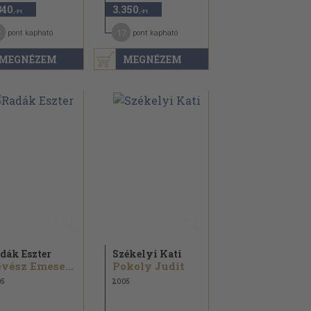
340
3.350
,-Ft
,-Ft
2
17
pont kapható
pont kapható
MEGNÉZEM
MEGNÉZEM
dák Eszter
Székelyi Kati
vész Emese...
Pokoly Judit
05
2005