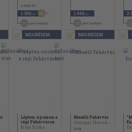
1.940 Ft
30
1.350
1.940
2.
,-Ft
,-Ft
12
10
1
pont kapható
pont kapható
MEGNÉZEM
MEGNÉZEM
ér
Lépten-nyomon a
Mesélő Fehérvár
"M
régi Fehérváron
Eu
Csurgai Horváth József...
Kiss Erika
2004