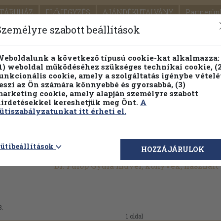
TÁRUHÁZ
ELŐJEGYZÉS
AJÁNDÉKUTALVÁNY
Partnerün
SZÁLLÍTÁS
SEGÍTSÉG
Személyre szabott beállítások
1.
Részletes kereső
Témaköri fa
eboldalunk a következő típusú cookie-kat alkalmazza:
1) weboldal működéséhez szükséges technikai cookie, (2
KIADV
unkcionális cookie, amely a szolgáltatás igénybe vételé
LEGNA
eszi az Ön számára könnyebbé és gyorsabbá, (3)
arketing cookie, amely alapján személyre szabott
PILLANATNYI ÁRAINK
FENNTARTHATÓ OLVASMÁN
irdetésekkel kereshetjük meg Önt.
A
ütiszabályzatunkat itt érheti el.
ütibeállítások
HOZZÁJÁRULOK
Dr. Fülöp Gyula művei, könyvek, használ
8.
1 oldal