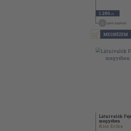
1.280
,-Ft
6
pont kapható
MEGNÉZEM
Látnivalók Fej
megyében
Kiss Erika