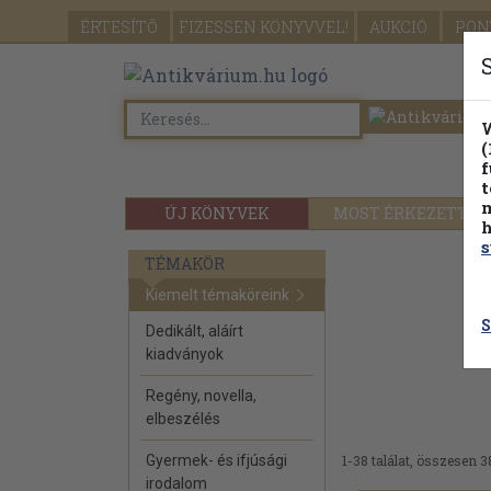
ÉRTESÍTŐ
FIZESSEN
KÖNYVVEL!
AUKCIÓ
PON
W
(
f
t
m
ÚJ KÖNYVEK
MOST ÉRKEZETT
h
s
TÉMAKÖR
Kiemelt témaköreink
S
Dedikált, aláírt
kiadványok
Regény, novella,
elbeszélés
Gyermek- és ifjúsági
1-38 találat, összesen 3
irodalom