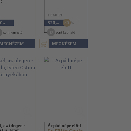
00
1.640 Ft
50
0
820
,-Ft
,-Ft
12
pont kapható
pont kapható
MEGNÉZEM
MEGNÉZEM
l, az idegen -
Árpád népe előtt
illa, Isten
Dr. Fülöp Gyula