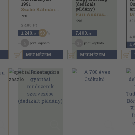
1991
(dedikált
Os
példány)
ár
Szabó Kálmán...
Füri András...
Dr
1991
1996
201
2.480 Ft
50
1.240
7.400
,-Ft
,-Ft
4.
6
37
pont kapható
pont kapható
4.
MEGNÉZEM
MEGNÉZEM