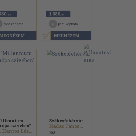
580
1.680
,-Ft
,-Ft
3
8
pont kapható
pont kapható
MEGNÉZEM
MEGNÉZEM
illennium
Székesfehérvár
rópa szívében"
Hadas János...
Dr. Hantos László
1988