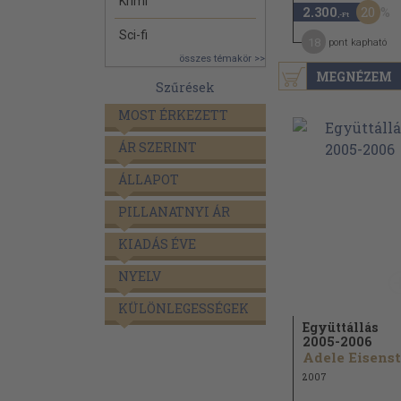
Krimi
20
2.300
,-Ft
Sci-fi
18
pont kapható
összes témakör >>
MEGNÉZEM
Szűrések
MOST ÉRKEZETT
ÁR SZERINT
ÁLLAPOT
PILLANATNYI ÁR
KIADÁS ÉVE
NYELV
KÜLÖNLEGESSÉGEK
Együttállás
2005-2006
2007