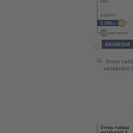
2001
3.140 Ft
30
2.190
,-Ft
20
pont kapható
MEGNÉZEM
Ötven vadász
emlékeiből 5.