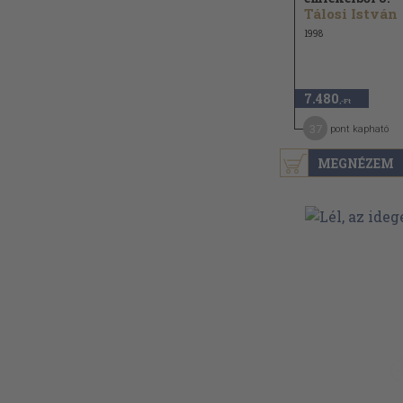
Tálosi István
1998
7.480
,-Ft
37
pont kapható
MEGNÉZEM