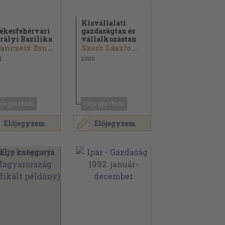
Kisvállalati
ékesfehérvári
gazdaságtan és
rályi Bazilika
vállalkozástan
Branczeiz Zsuzsanna
Szerb László...
1
2000
őjegyezhető
Előjegyezhető
Előjegyzem
Előjegyzem