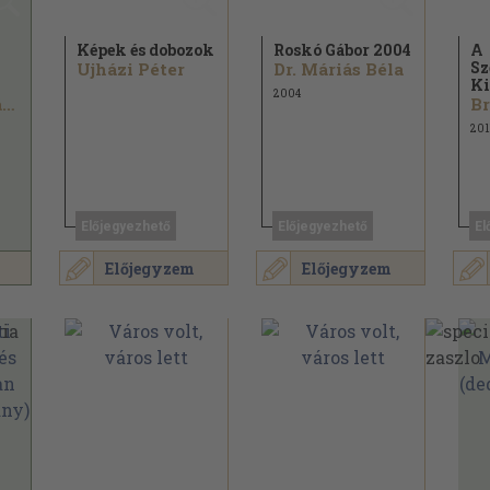
Képek és dobozok
Roskó Gábor 2004
A
Sz
Ujházi Péter
Dr. Máriás Béla
Ki
2004
Elekes Szentágotai Blanka
201
Előjegyezhető
Előjegyezhető
El
Előjegyzem
Előjegyzem