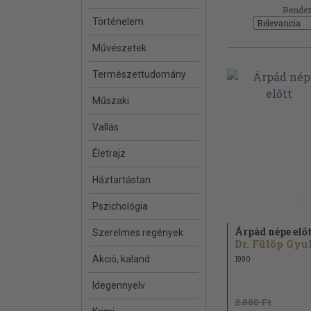
Rendez
Történelem
Művészetek
Természettudomány
Műszaki
Vallás
Életrajz
Háztartástan
Pszichológia
Árpád népe előt
Szerelmes regények
Dr. Fülöp Gyu
Akció, kaland
1990
Idegennyelv
2.880 Ft