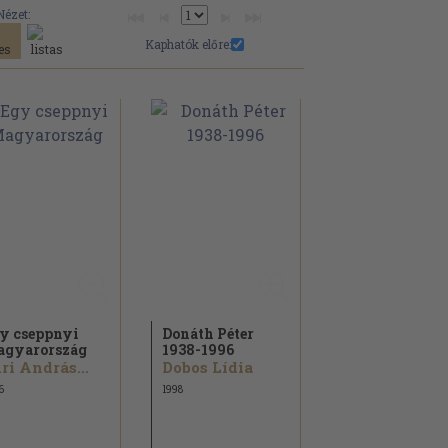
Nézet:
Kaphatók előre:
y cseppnyi
Donáth Péter
gyarország
1938-1996
ri András...
Dobos Lídia
6
1998