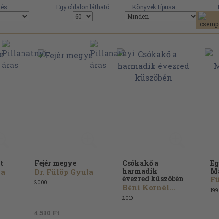
és:
Egy oldalon látható:
Könyvek típusa:
t
Fejér megye
Csókakő a
Eg
harmadik
Ma
la
Dr. Fülöp Gyula
évezred küszöbén
Fü
2000
Béni Kornél...
199
2019
4.580 Ft