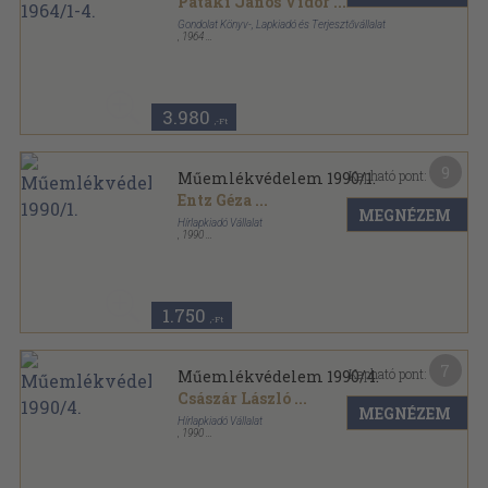
Pataki János Vidor
...
Gondolat Könyv-, Lapkiadó és Terjesztővállalat
,
1964
Tűzött kötés
,
260
oldal
Műemlékvédelem sorozat
3.980
,-Ft
9
Kapható pont:
Műemlékvédelem 1990/1.
Entz Géza
...
MEGNÉZEM
Hírlapkiadó Vállalat
,
1990
Ragasztott papírkötés
,
64
oldal
Műemlékvédelem sorozat
1.750
,-Ft
7
Kapható pont:
Műemlékvédelem 1990/4.
Császár László
...
MEGNÉZEM
Hírlapkiadó Vállalat
,
1990
Ragasztott papírkötés
,
63
oldal
Műemlékvédelem sorozat