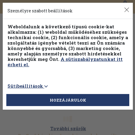
0
Toggle
Főmenü
Könyveink
navigation
Személyre szabott beállítások
Weboldalunk a következő típusú cookie-kat
alkalmazza: (1) weboldal működéséhez szükséges
technikai cookie, (2) funkcionális cookie, amely a
szolgáltatás igénybe vételét teszi az Ön számára
könnyebbé és gyorsabbá, (3) marketing cookie,
amely alapján személyre szabott hirdetésekkel
kereshetjük meg Önt.
A sütiszabályzatunkat itt
érheti el.
Sütibeállítások
HOZZÁJÁRULOK
További szűrők