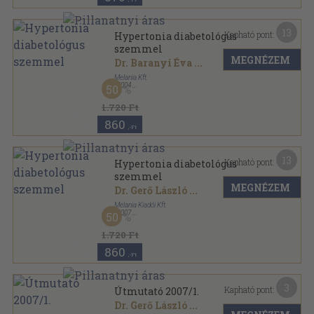
13
Kapható pont:
Hypertonia diabetológus
szemmel
MEGNÉZEM
Dr. Baranyi Éva
...
Melania Kft.
,
2004
50
Ragasztott papírkötés
,
265
oldal
1.720 Ft
860
,-Ft
13
Kapható pont:
Hypertonia diabetológus
szemmel
MEGNÉZEM
Dr. Gerő László
...
Melania Kiadói Kft.
,
2007
50
Ragasztott papírkötés
,
342
oldal
1.720 Ft
860
,-Ft
3
Kapható pont:
Útmutató 2007/1.
Dr. Gerő László
...