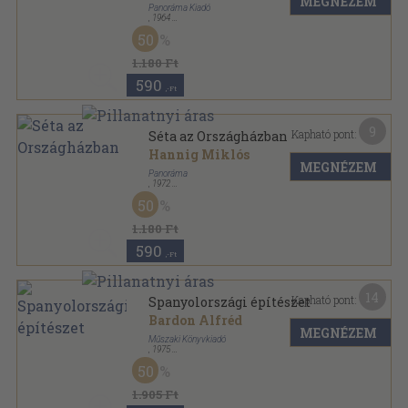
MEGNÉZEM
Panoráma Kiadó
,
1964
Fűzött papírkötés
,
48
oldal
50
1.180 Ft
590
,-Ft
9
Kapható pont:
Séta az Országházban
Hannig Miklós
MEGNÉZEM
Panoráma
,
1972
Ragasztott papírkötés
,
49
oldal
50
1.180 Ft
590
,-Ft
14
Kapható pont:
Spanyolországi építészet
Bardon Alfréd
MEGNÉZEM
Műszaki Könyvkiadó
,
1975
Vászon
,
214
oldal
50
1.905 Ft