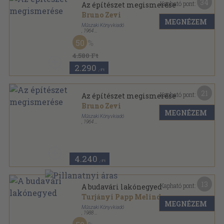
34
Kapható pont:
Az építészet megismerése
Bruno Zevi
MEGNÉZEM
Műszaki Könyvkiadó
,
1964
Vászon
,
157
oldal
50
4.580 Ft
2.290
,-Ft
21
Kapható pont:
Az építészet megismerése
Bruno Zevi
MEGNÉZEM
Műszaki Könyvkiadó
,
1964
Könyvkötői vászonkötés
,
157
oldal
4.240
,-Ft
13
Kapható pont:
A budavári lakónegyed
Turjányi Papp Melinda
MEGNÉZEM
Műszaki Könyvkiadó
,
1988
Fűzött kemény papírkötés
,
144
oldal