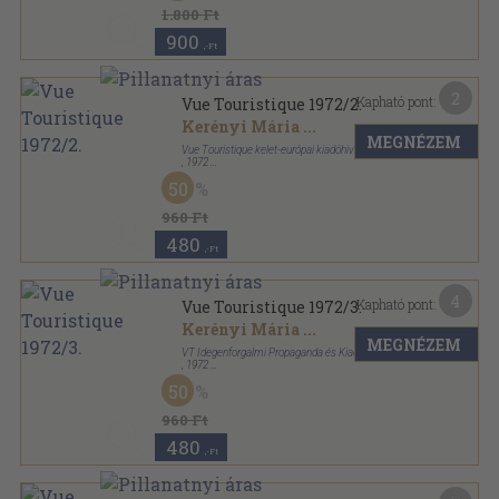
Orvosképzés sorozat
1.800 Ft
900
,-Ft
2
Kapható pont:
Vue Touristique 1972/2.
Kerényi Mária
...
MEGNÉZEM
Vue Touristique kelet-európai kiadóhivatala
,
1972
Fűzött papírkötés
,
84
oldal
50
Vue Touristique sorozat
960 Ft
480
,-Ft
4
Kapható pont:
Vue Touristique 1972/3.
Kerényi Mária
...
MEGNÉZEM
VT Idegenforgalmi Propaganda és Kiadó Vállalat
,
1972
Fűzött papírkötés
,
96
oldal
50
Vue Touristique sorozat
960 Ft
480
,-Ft