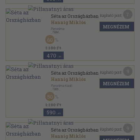
7
Kapható pont:
Séta az Országházban
Hannig Miklós
MEGNÉZEM
Panoráma
,
1984
Ragasztott papírkötés
,
54
oldal
60
1.180 Ft
470
,-Ft
9
Kapható pont:
Séta az Országházban
Hannig Miklós
MEGNÉZEM
Panoráma Kiadó
,
1966
Tűzött kötés
,
48
oldal
50
1.180 Ft
590
,-Ft
9
Kapható pont:
Séta az Országházban
Hannig Miklós