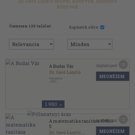
Dr. Gerő László művei, könyvek, használt
könyvek
Összesen 120 találat
Kaphatók előre:
10
Kapható pont:
A Budai Vár
Dr. Gerő László
MEGNÉZEM
Panoráma
,
1971
Ragasztott papírkötés
,
112
oldal
Panoráma képeskönyvek sorozat
1.980
,-Ft
12
Kapható pont:
A matematika tanítása 1998/1-
5.
MEGNÉZEM
Dr. Gerő László
...