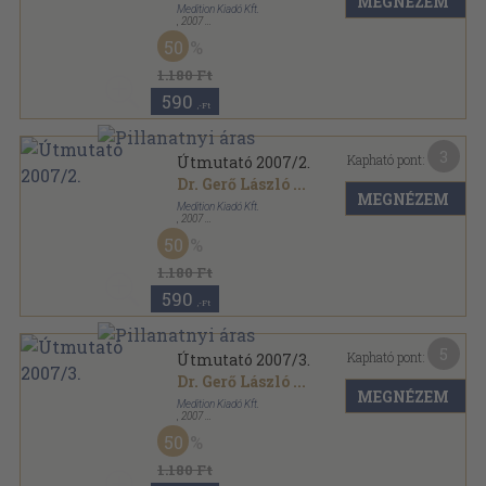
MEGNÉZEM
Medition Kiadó Kft.
,
2007
Ragasztott papírkötés
,
312
oldal
50
Útmutató sorozat
1.180 Ft
590
,-Ft
3
Kapható pont:
Útmutató 2007/2.
Dr. Gerő László
...
MEGNÉZEM
Medition Kiadó Kft.
,
2007
Ragasztott papírkötés
,
384
oldal
50
Útmutató sorozat
1.180 Ft
590
,-Ft
5
Kapható pont:
Útmutató 2007/3.
Dr. Gerő László
...
MEGNÉZEM
Medition Kiadó Kft.
,
2007
Ragasztott papírkötés
,
448
oldal
50
Útmutató sorozat
1.180 Ft