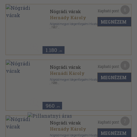
6
Kapható pont:
Nógrádi várak
Hernády Károly
MEGNÉZEM
Nógrád megyei Idegenforgalmi Hivatal
,
1967
Fűzött papírkötés
,
108
oldal
1.180
,-Ft
8
Kapható pont:
Nógrádi várak
Hernádi Károly
MEGNÉZEM
Nógrád megyei Idegenforgalmi Hivatal
,
1986
Ragasztott papírkötés
,
92
oldal
960
,-Ft
7
Kapható pont:
Nógrádi várak
Hernády Károly
MEGNÉZEM
Nógrád megyei Idegenforgalmi Hivatal