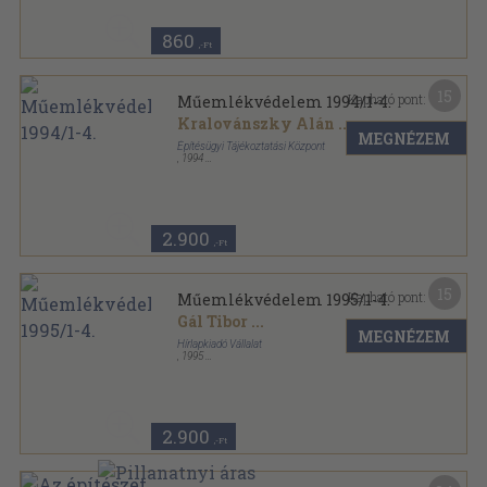
860
,-Ft
15
Kapható pont:
Műemlékvédelem 1994/1-4.
Kralovánszky Alán
...
MEGNÉZEM
Építésügyi Tájékoztatási Központ
,
1994
Ragasztott papírkötés
,
252
oldal
Műemlékvédelem sorozat
2.900
,-Ft
15
Kapható pont:
Műemlékvédelem 1995/1-4.
Gál Tibor
...
MEGNÉZEM
Hírlapkiadó Vállalat
,
1995
Ragasztott papírkötés
,
224
oldal
Műemlékvédelem sorozat
2.900
,-Ft