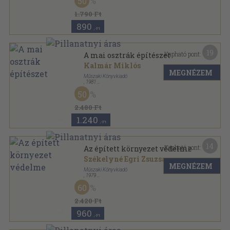
50
1.790 Ft
890
,-Ft
19
Kapható pont:
A mai osztrák építészet
Kalmár Miklós
MEGNÉZEM
Műszaki Könyvkiadó
,
1981
Vászon
,
187
oldal
50
2.480 Ft
1.240
,-Ft
14
Kapható pont:
Az épített környezet védelme
Székelyné Egri Zsuzsanna
MEGNÉZEM
Műszaki Könyvkiadó
,
1979
Vászon
,
214
oldal
60
2.420 Ft
960
,-Ft