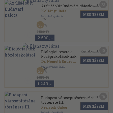
23
Kapható pont:
Az újjáépült Budavári palota
Kollányi Béla
MEGNÉZEM
Műszaki Könyvkiadó
,
1990
Fűzött kemény papírkötés
,
252
oldal
30
3.580 Ft
2.500
,-Ft
10
Kapható pont:
Biológiai tesztek
középiskolásoknak
MEGNÉZEM
Dr. Németh Endre
...
Mozaik Oktatási Stúdió
,
1992
20
Ragasztott papírkötés
,
287
oldal
1.550 Ft
1.240
,-Ft
75
Kapható pont:
Budapest városépítésének
története III.
MEGNÉZEM
Preisich Gábor
Műszaki Könyvkiadó