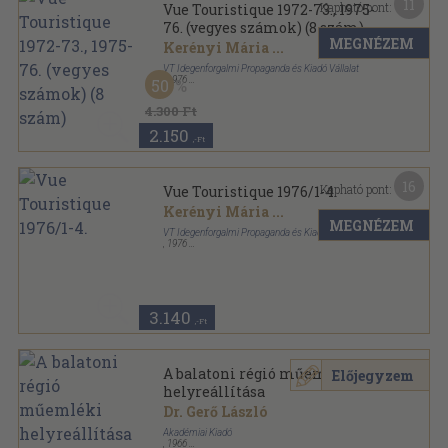
11
Kapható pont:
Vue Touristique 1972-73., 1975-
76. (vegyes számok) (8 szám)
MEGNÉZEM
Kerényi Mária
...
VT Idegenforgalmi Propaganda és Kiadó Vállalat
,
1976
50
Könyvkötői kötés
,
720
oldal
Vue Touristique sorozat
4.300 Ft
2.150
,-Ft
16
Kapható pont:
Vue Touristique 1976/1-4.
Kerényi Mária
...
MEGNÉZEM
VT Idegenforgalmi Propaganda és Kiadó Vállalat
,
1976
Fűzött papírkötés
,
340
oldal
Vue Touristique sorozat
3.140
,-Ft
A balatoni régió műemléki
Előjegyzem
helyreállítása
Dr. Gerő László
Akadémiai Kiadó
,
1966