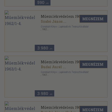
590
,-Ft
Műemlékvédelem 1962/1-4.
MEGNÉZEM
Szabó János
...
Gondolat Könyv-, Lapkiadó és Terjesztővállalat
,
1962
Ragasztott papírkötés
,
260
oldal
Műemlékvédelem sorozat
3.980
,-Ft
Műemlékvédelem 1963/1-4.
MEGNÉZEM
Budai Aurél
...
Gondolat Könyv-, Lapkiadó és Terjesztővállalat
,
1963
Tűzött kötés
,
260
oldal
Műemlékvédelem sorozat
3.980
,-Ft
Műemlékvédelem 1964/1-4.
MEGNÉZEM