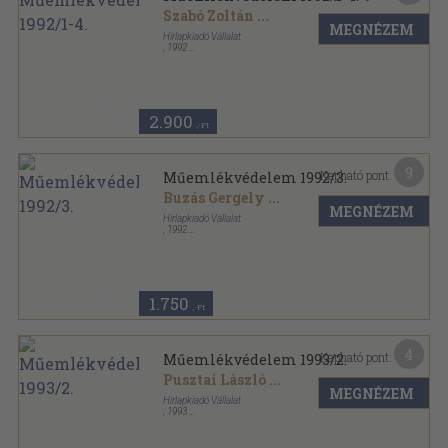
Szabó Zoltán
...
MEGNÉZEM
Hírlapkiadó Vállalat
,
1992
Ragasztott papírkötés
,
248
oldal
Műemlékvédelem sorozat
2.900
,-Ft
9
Kapható pont:
Műemlékvédelem 1992/3.
Buzás Gergely
...
MEGNÉZEM
Hírlapkiadó Vállalat
,
1992
Ragasztott papírkötés
,
63
oldal
Műemlékvédelem sorozat
1.750
,-Ft
4
Kapható pont:
Műemlékvédelem 1993/2.
Pusztai László
...
MEGNÉZEM
Hírlapkiadó Vállalat
,
1993
Ragasztott papírkötés
,
59
oldal
Műemlékvédelem sorozat