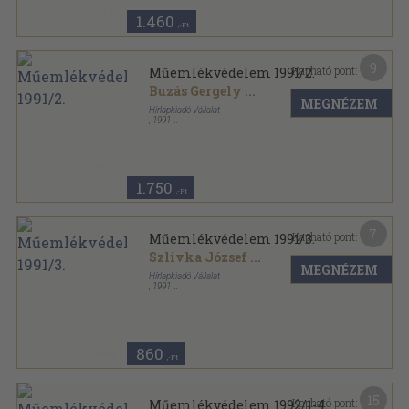
1.460
,-Ft
9
Kapható pont:
Műemlékvédelem 1991/2.
Buzás Gergely
...
MEGNÉZEM
Hírlapkiadó Vállalat
,
1991
Ragasztott papírkötés
,
68
oldal
Műemlékvédelem sorozat
1.750
,-Ft
7
Kapható pont:
Műemlékvédelem 1991/3.
Szlivka József
...
MEGNÉZEM
Hírlapkiadó Vállalat
,
1991
Ragasztott papírkötés
,
51
oldal
Műemlékvédelem sorozat
860
,-Ft
15
Kapható pont:
Műemlékvédelem 1992/1-4.