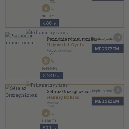
,
1974
Fűzött papírkötés
,
107
oldal
50
960 Ft
480
,-Ft
49
Kapható pont:
Pannónia római romjai
Hajnóczi J. Gyula
MEGNÉZEM
Műszaki Könyvkiadó
,
1987
Ragasztott papírkötés
,
210
oldal
50
6.480 Ft
3.240
,-Ft
9
Kapható pont:
Séta az Országházban
Hannig Miklós
MEGNÉZEM
Panoráma
,
1989
Ragasztott papírkötés
,
54
oldal
50
1.180 Ft
590
,-Ft