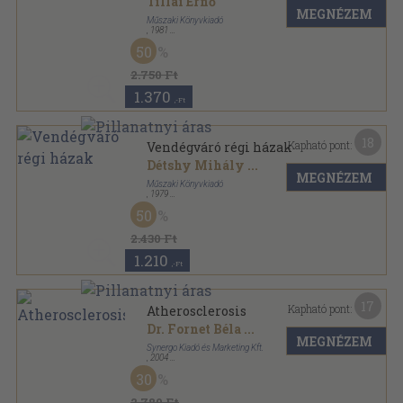
Tillai Ernő
MEGNÉZEM
Műszaki Könyvkiadó
,
1981
Vászon
,
207
oldal
50
2.750 Ft
1.370
,-Ft
18
Kapható pont:
Vendégváró régi házak
Détshy Mihály
...
MEGNÉZEM
Műszaki Könyvkiadó
,
1979
Vászon
,
191
oldal
50
2.430 Ft
1.210
,-Ft
17
Kapható pont:
Atherosclerosis
Dr. Fornet Béla
...
MEGNÉZEM
Synergo Kiadó és Marketing Kft.
,
2004
Fűzött kemény papírkötés
,
344
oldal
30
2.780 Ft