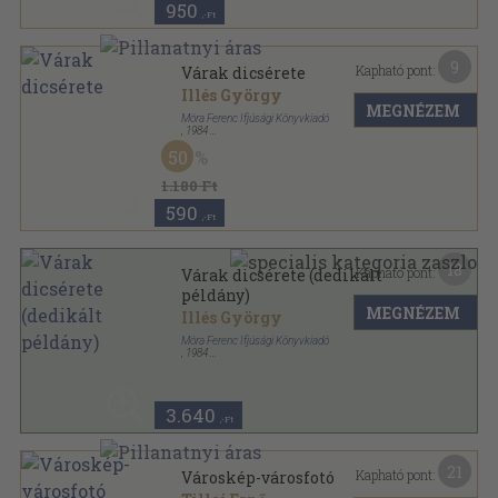
950
,-Ft
9
Kapható pont:
Várak dicsérete
Illés György
MEGNÉZEM
Móra Ferenc Ifjúsági Könyvkiadó
,
1984
Fűzött kemény papírkötés
,
99
oldal
50
1.180 Ft
590
,-Ft
18
Kapható pont:
Várak dicsérete (dedikált
példány)
MEGNÉZEM
Illés György
Móra Ferenc Ifjúsági Könyvkiadó
,
1984
Fűzött kemény papírkötés
,
99
oldal
3.640
,-Ft
21
Kapható pont:
Városkép-városfotó