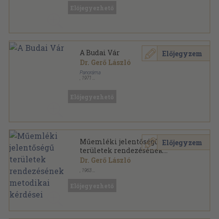
Tűzött kötés
,
11
oldal
Előjegyezhető
Építés- és közlekedéstudományi közlemények
sorozat
A Budai Vár
Előjegyzem
Dr. Gerő László
Panoráma
,
1971
Fűzött papírkötés
,
112
oldal
Panoráma képeskönyvek sorozat
Előjegyezhető
Műemléki jelentőségű
Előjegyzem
területek rendezésének
metodikai kérdései
Dr. Gerő László
,
1963
Tűzött kötés
,
18
oldal
Előjegyezhető