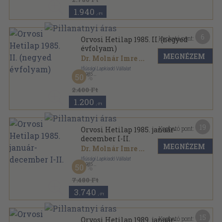
1.940
,-Ft
6
Kapható pont:
Orvosi Hetilap 1985. II. (negyed
évfolyam)
MEGNÉZEM
Dr. Molnár Imre
...
Ifjúsági Lapkiadó Vállalat
,
1985
50
Könyvkötői kötés
,
815
oldal
Orvosi Hetilap sorozat
2.400 Ft
1.200
,-Ft
19
Kapható pont:
Orvosi Hetilap 1985. január-
december I-II.
MEGNÉZEM
Dr. Molnár Imre
...
Ifjúsági Lapkiadó Vállalat
,
1985
50
Fűzött keménykötés
,
3275
oldal
Orvosi Hetilap sorozat
7.480 Ft
3.740
,-Ft
15
Kapható pont:
Orvosi Hetilap 1989. január-