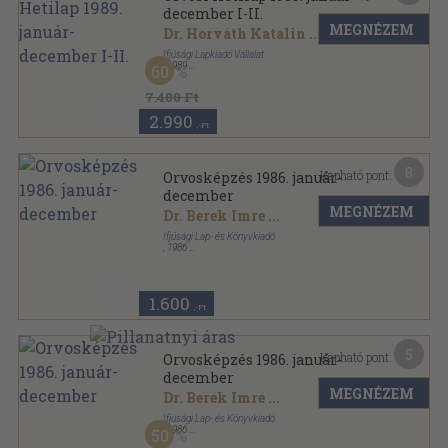
december I-II.
MEGNÉZEM
Dr. Horváth Katalin
...
Ifjúsági Lapkiadó Vállalat
,
1989
60
Könyvkötői kötés
,
2879
oldal
Orvosi Hetilap sorozat
7.480 Ft
2.990
,-Ft
8
Kapható pont:
Orvosképzés 1986. január-
december
MEGNÉZEM
Dr. Berek Imre
...
Ifjúsági Lap- és Könyvkiadó
,
1986
Ragasztott papírkötés
,
480
oldal
Orvosképzés sorozat
1.600
,-Ft
5
Kapható pont:
Orvosképzés 1986. január-
december
MEGNÉZEM
Dr. Berek Imre
...
Ifjúsági Lap- és Könyvkiadó
,
1986
50
Könyvkötői kötés
,
480
oldal