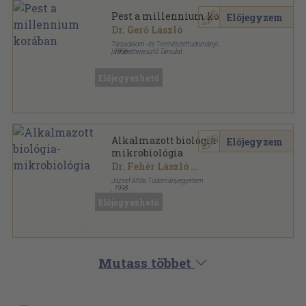
Pest a millennium korában
Előjegyzem
Dr. Gerő László
Társadalom- és Természettudományi
Ismeretterjesztő Társulat
,
1956
Tűzött kötés
,
15
oldal
Budapesti séták sorozat
Előjegyezhető
Alkalmazott biológia-
Előjegyzem
mikrobiológia
Dr. Fehér László
...
József Attila Tudományegyetem
,
1998
Ragasztott papírkötés
,
84
oldal
Előjegyezhető
Mutass többet