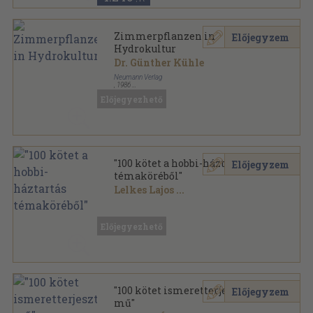
Zimmerpflanzen in
Előjegyzem
Hydrokultur
Dr. Günther Kühle
Neumann Verlag
,
1986
Ragasztott papírkötés
,
136
oldal
Előjegyezhető
"100 kötet a hobbi-háztartás
Előjegyzem
témaköréből"
Lelkes Lajos
...
Vegyes
,
17977
oldal
Előjegyezhető
"100 kötet ismeretterjesztő
Előjegyzem
mű"