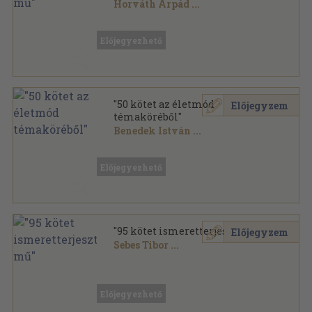
Horváth Árpád
...
Vegyes
,
23151
oldal
Előjegyezhető
"50 kötet az életmód
Előjegyzem
témaköréből"
Benedek István
...
Vegyes
,
9601
oldal
Előjegyezhető
"95 kötet ismeretterjesztő mű"
Előjegyzem
Sebes Tibor
...
Vegyes
,
16231
oldal
Előjegyezhető