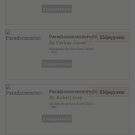
Könyvkötői vászonkötés
,
462
oldal
Egészségügyi szakiskolák tankönyve sorozat
Előjegyezhető
Paradicsomtermesztés
Előjegyzem
Dr. Farkas József
...
Mezőgazdasági Könyvkiadó Vállalat
,
1976
Ragasztott papírkötés
,
386
oldal
Előjegyezhető
Paradicsomtermesztés
Előjegyzem
Dr. Ackerl Iván
...
Mezőgazdasági Könyvkiadó Vállalat
,
1985
Ragasztott papírkötés
,
311
oldal
Előjegyezhető