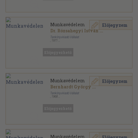
Munkavédelem
Előjegyzem
Dr. Rózsahegyi István
...
Tankönyvkiadó Vállalat
,
1971
Fűzött papírkötés
,
199
oldal
Ipari szakközépiskolai tankönyvek sorozat
Előjegyezhető
Munkavédelem
Előjegyzem
Bernhardt György
...
Tankönyvkiadó Vállalat
,
1968
Fűzött papírkötés
,
199
oldal
Közgazdasági szakközépiskolai tankönyvek sorozat
Előjegyezhető
Munkavédelem
Előjegyzem