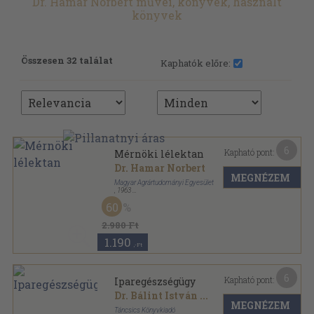
Dr. Hamar Norbert művei, könyvek, használt
könyvek
Összesen 32 találat
Kaphatók előre:
6
Kapható pont:
Mérnöki lélektan
Dr. Hamar Norbert
MEGNÉZEM
Magyar Agrártudományi Egyesület
,
1963
Könyvkötői papírkötés
,
185
oldal
60
2.980 Ft
1.190
,-Ft
6
Kapható pont:
Iparegészségügy
Dr. Bálint István
...
MEGNÉZEM
Táncsics Könyvkiadó