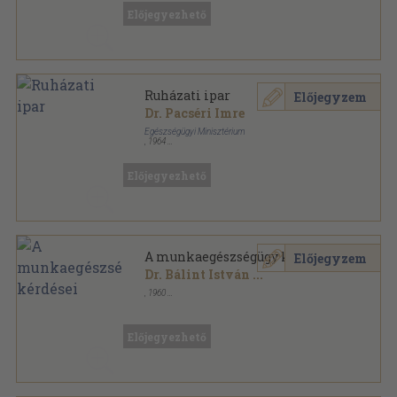
sorozat
Előjegyezhető
Ruházati ipar
Előjegyzem
Dr. Pacséri Imre
Egészségügyi Minisztérium
,
1964
Tűzött kötés
,
149
oldal
Munkakörök (Foglalkozások) Munkaegészségügyi
Adatai sorozat
Előjegyezhető
A munkaegészségügy kérdései
Előjegyzem
Dr. Bálint István
...
,
1960
Tűzött kötés
,
218
oldal
Előjegyezhető