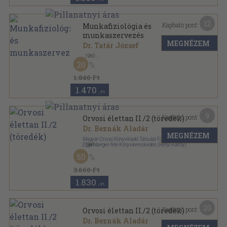
12
Kapható pont:
Munkafiziológia és
munkaszervezés
MEGNÉZEM
Dr. Tatár József
,
1960
Félvászon
,
479
oldal
20
1.840 Ft
1.470
,-Ft
9
Kapható pont:
Orvosi élettan II./2 (töredék)
Dr. Beznák Aladár
MEGNÉZEM
Magyar Orvosi Könyvkiadó Társulat Főbizományos
Eggenberger-féle Könyvkereskedés (Rényi Károly)
,
1941
Könyvkötői vászonkötés
,
571
oldal
50
3.660 Ft
1.830
,-Ft
20
Kapható pont:
Orvosi élettan II./2 (töredék)
Dr. Beznák Aladár