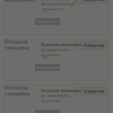
Bernhardt György
...
Tankönyvkiadó Vállalat
,
1973
Ragasztott papírkötés
,
127
oldal
Ipari szakközépiskolai tankönyv sorozat
Előjegyezhető
Primőrök védelmében
Előjegyzem
Dr. Budai Csaba
...
Mezőgazda Kiadó
,
1997
Ragasztott papírkötés
,
303
oldal
Gazdakönyvtár sorozat
Előjegyezhető
Primőrök védelmében
Előjegyzem
Dr. Terbe István
...
Mezőgazda Kiadó
Ragasztott papírkötés
,
298
oldal
Gazdakönyvtár sorozat