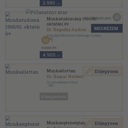
2.980
,-Ft
25
Kapható pont:
Munkatudomány 1960/61.
oktatási év
MEGNÉZEM
Dr. Hegedüs András
...
Könnyűipari Minisztérium Munkaügyi Osztálya
,
1961
50
Könyvkötői kötés
,
647
oldal
9.800 Ft
4.900
,-Ft
Munkaélettan
Előjegyzem
Dr. Hamar Norbert
Orvostovábbképző Intézet
,
1962
Tűzött kötés
,
137
oldal
Előjegyezhető
Munkaegészségtan
Előjegyzem