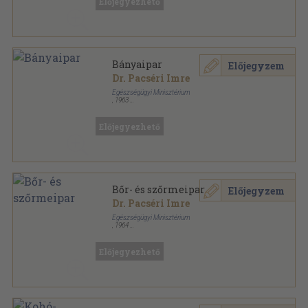
Előjegyezhető
Bányaipar
Előjegyzem
Dr. Pacséri Imre
Egészségügyi Minisztérium
,
1963
Tűzött kötés
,
75
oldal
Munkakörök (Foglalkozások) Munkaegészségügyi
Adatai sorozat
Előjegyezhető
Bőr- és szőrmeipar
Előjegyzem
Dr. Pacséri Imre
Egészségügyi Minisztérium
,
1964
Tűzött kötés
,
130
oldal
Munkakörök (Foglalkozások) Munkaegészségügyi
Adatai sorozat
Előjegyezhető