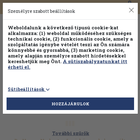
0
Toggle
Főmenü
Könyveink
navigation
Személyre szabott beállítások
Weboldalunk a következő típusú cookie-kat
alkalmazza: (1) weboldal működéséhez szükséges
technikai cookie, (2) funkcionális cookie, amely a
szolgáltatás igénybe vételét teszi az Ön számára
könnyebbé és gyorsabbá, (3) marketing cookie,
amely alapján személyre szabott hirdetésekkel
kereshetjük meg Önt.
A sütiszabályzatunkat itt
érheti el.
Sütibeállítások
HOZZÁJÁRULOK
További szűrők