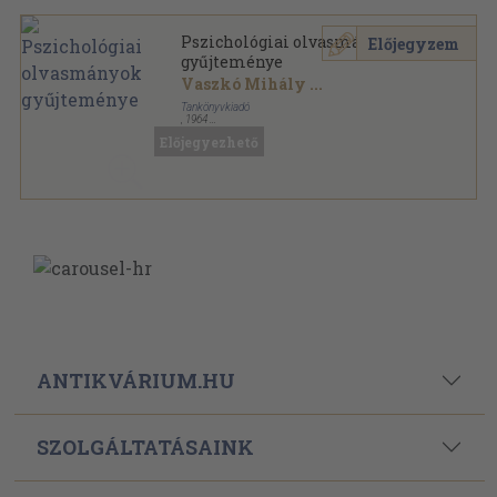
Pszichológiai olvasmányok
Előjegyzem
gyűjteménye
Vaszkó Mihály
...
Tankönyvkiadó
,
1964
Tűzött kötés
,
324
oldal
Előjegyezhető
ANTIKVÁRIUM.HU
SZOLGÁLTATÁSAINK