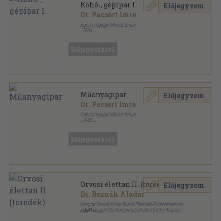
Kohó-, gépipar I.
Előjegyzem
Dr. Pacséri Imre
Egészségügyi Minisztérium
,
1964
Fűzött papírkötés
,
312
oldal
Munkakörök (Foglalkozások) Munkaegészségügyi
Adatai sorozat
Előjegyezhető
Műanyagipar
Előjegyzem
Dr. Pecséri Imre
Egészségügyi Minisztérium
,
1963
Tűzött kötés
,
156
oldal
Munkakörök (Foglalkozások) Munkaegészségügyi
Adatai sorozat
Előjegyezhető
Orvosi élettan II. (töredék)
Előjegyzem
Dr. Beznák Aladár
Magyar Orvosi Könyvkiadó Társulat-Főbizományos
Eggenberger féle Könyvkereskedés (Rényi Károly)
,
1941
Vászon
,
571
oldal
A Magyar Orvosi Könyvkiadó Társulat Könyvtára