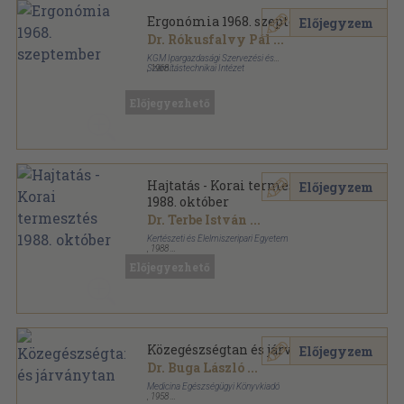
Ergonómia 1968. szeptember
Előjegyzem
Dr. Rókusfalvy Pál
...
KGM Ipargazdasági Szervezési és
Számítástechnikai Intézet
,
1968
Tűzött kötés
,
166
oldal
Ergonómia sorozat
Előjegyezhető
Hajtatás - Korai termesztés
Előjegyzem
1988. október
Dr. Terbe István
...
Kertészeti és Élelmiszeripari Egyetem
,
1988
Tűzött kötés
,
31
oldal
Előjegyezhető
Hajtatás - Korai termesztés sorozat
Közegészségtan és járványtan
Előjegyzem
Dr. Buga László
...
Medicina Egészségügyi Könyvkiadó
,
1958