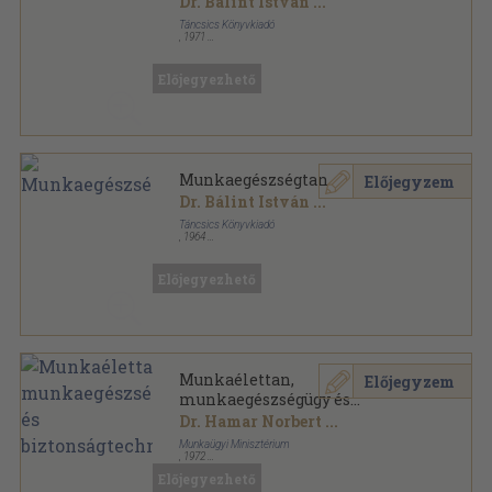
Dr. Bálint István
...
Táncsics Könyvkiadó
,
1971
Tűzött kötés
,
429
oldal
SZOT Felsőfokú munkavédelmi tanfolyam sorozat
Előjegyezhető
Munkaegészségtan
Előjegyzem
Dr. Bálint István
...
Táncsics Könyvkiadó
,
1964
Félvászon
,
341
oldal
SZOT Felsőfokú munkavédelmi tanfolyam sorozat
Előjegyezhető
Munkaélettan,
Előjegyzem
munkaegészségügy és
biztonságtechnika
Dr. Hamar Norbert
...
Munkaügyi Minisztérium
,
1972
Ragasztott papírkötés
,
216
oldal
Előjegyezhető
Munkaügyi Szakismeretek sorozat