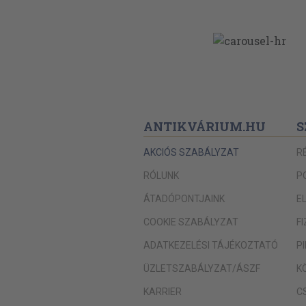
ANTIKVÁRIUM.HU
S
AKCIÓS SZABÁLYZAT
R
RÓLUNK
P
ÁTADÓPONTJAINK
E
COOKIE SZABÁLYZAT
F
ADATKEZELÉSI TÁJÉKOZTATÓ
P
ÜZLETSZABÁLYZAT/ÁSZF
K
KARRIER
C