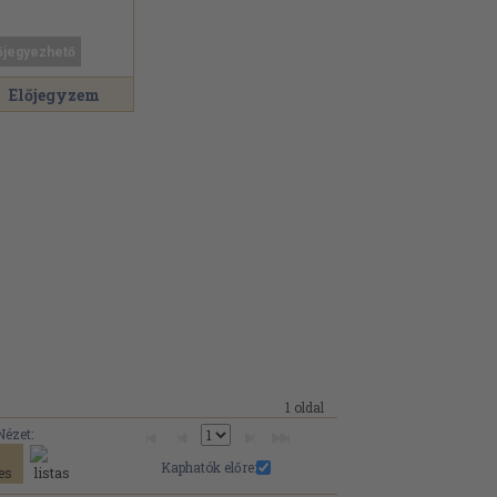
őjegyezhető
Előjegyzem
1 oldal
Nézet:
Kaphatók előre: