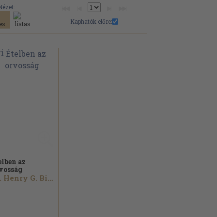
Nézet:
Kaphatók előre:
elben az
vosság
Dr. Henry G. Bieler