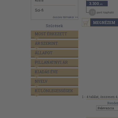
Krimi
3.300
,-Ft
Sci-fi
17
pont kapható
összes témakör >>
MEGNÉZEM
Szűrések
MOST ÉRKEZETT
ÁR SZERINT
ÁLLAPOT
PILLANATNYI ÁR
KIADÁS ÉVE
NYELV
KÜLÖNLEGESSÉGEK
1 - 4 találat, összesen 4
Rendez