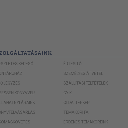
ZOLGÁLTATÁSAINK
ÉSZLETES KERESŐ
ÉRTESÍTŐ
ONTÁRUHÁZ
SZEMÉLYES ÁTVÉTEL
LŐJEGYZÉS
SZÁLLÍTÁSI FELTÉTELEK
IZESSEN KÖNYVVEL!
GYIK
ILLANATNYI ÁRAINK
OLDALTÉRKÉP
ÖNYVFELVÁSÁRLÁS
TÉMAKÖRI FA
SOMAGKÖVETÉS
ÉRDEKES TÉMAKÖREINK