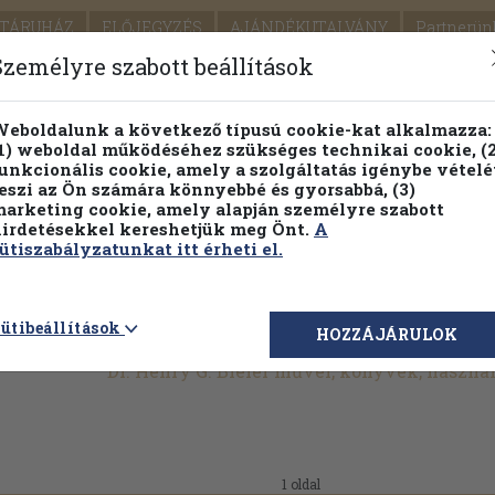
TÁRUHÁZ
ELŐJEGYZÉS
AJÁNDÉKUTALVÁNY
Partnerün
SZÁLLÍTÁS
SEGÍTSÉG
Személyre szabott beállítások
1.
Részletes kereső
Témaköri fa
eboldalunk a következő típusú cookie-kat alkalmazza:
1) weboldal működéséhez szükséges technikai cookie, (2
KIADV
unkcionális cookie, amely a szolgáltatás igénybe vételé
LEGNA
eszi az Ön számára könnyebbé és gyorsabbá, (3)
arketing cookie, amely alapján személyre szabott
PILLANATNYI ÁRAINK
FENNTARTHATÓ OLVASMÁN
irdetésekkel kereshetjük meg Önt.
A
ütiszabályzatunkat itt érheti el.
ütibeállítások
HOZZÁJÁRULOK
Dr. Henry G. Bieler művei, könyvek, haszná
1 oldal