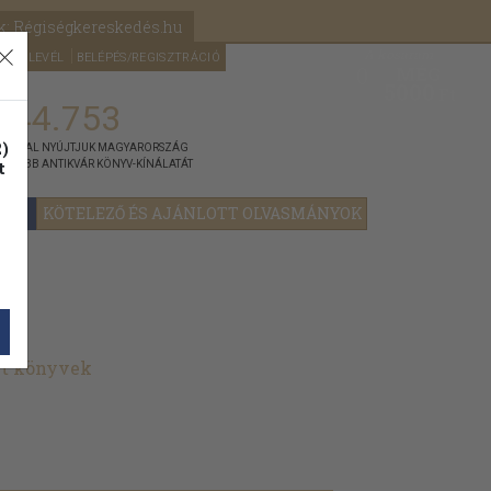
k: Régiségkereskedés.hu
A kosaram
HÍRLEVÉL
BELÉPÉS/REGISZTRÁCIÓ
MÉG
0
5000
Ft
144.753
)
ÁNNYAL NYÚJTJUK MAGYARORSZÁG
t
GYOBB ANTIKVÁR KÖNYV-KÍNÁLATÁT
YOK
KÖTELEZŐ ÉS AJÁNLOTT OLVASMÁNYOK
lt könyvek