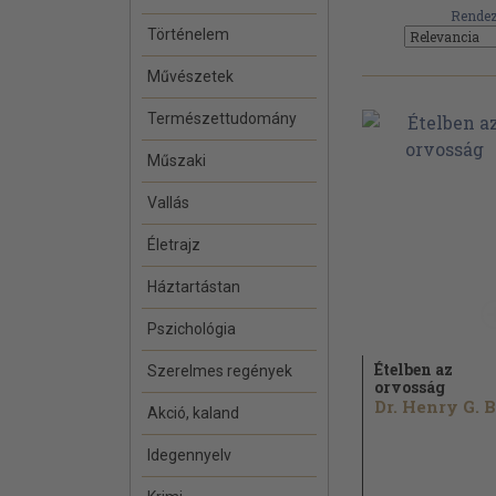
Rendez
Történelem
Művészetek
Természettudomány
Műszaki
Vallás
Életrajz
Háztartástan
Pszichológia
Ételben az
Szerelmes regények
orvosság
Akció, kaland
Idegennyelv