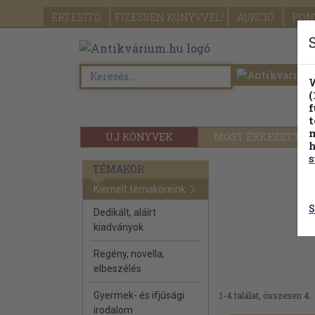
ÉRTESÍTŐ
FIZESSEN
KÖNYVVEL!
AUKCIÓ
PON
W
(
f
t
m
ÚJ KÖNYVEK
MOST ÉRKEZETT
h
s
TÉMAKÖR
Kiemelt témaköreink
S
Dedikált, aláírt
kiadványok
Regény, novella,
elbeszélés
Gyermek- és ifjúsági
1-4 találat, összesen 4.
irodalom