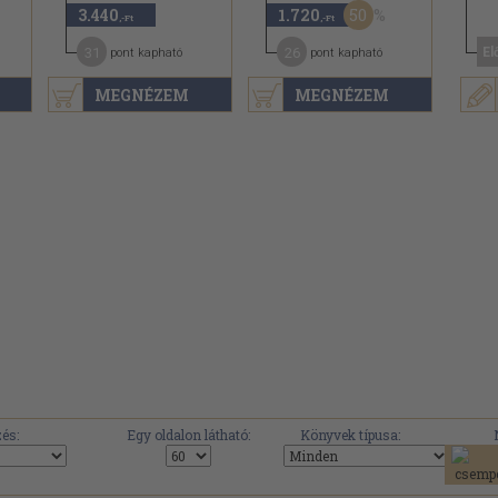
50
3.440
1.720
,-Ft
,-Ft
31
26
El
pont kapható
pont kapható
MEGNÉZEM
MEGNÉZEM
.
és:
Egy oldalon látható:
Könyvek típusa: