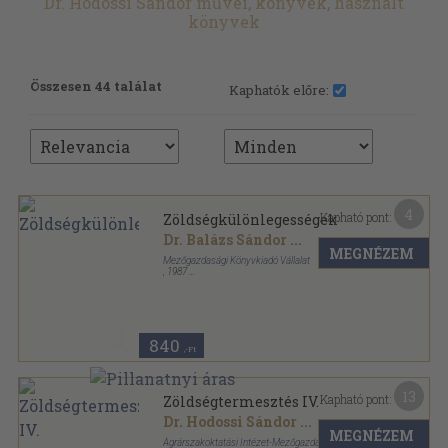
Dr. Hodossi Sándor művei, könyvek, használt
könyvek
Összesen 44 találat
Kaphatók előre:
4
Kapható pont:
Zöldségkülönlegességek
Dr. Balázs Sándor
...
MEGNÉZEM
Mezőgazdasági Könyvkiadó Vállalat
,
1987
Ragasztott papírkötés
,
237
oldal
840
,-Ft
13
Kapható pont:
Zöldségtermesztés IV.
Dr. Hodossi Sándor
...
MEGNÉZEM
Agrárszakoktatási Intézet-Mezőgazda Kiadó