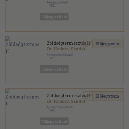
Mezőgazda Kiadó
,
1994
Ragasztott papírkötés
,
127
oldal
Előjegyezhető
Zöldségtermesztés II.
Előjegyzem
Dr. Hodossi Sándor
Mezőgazdasági Kiadó
,
1982
Ragasztott papírkötés
,
145
oldal
Kertészeti szakközépiskolák tankönyve sorozat
Előjegyezhető
Zöldségtermesztés II.
Előjegyzem
Dr. Hodossi Sándor
Mezőgazdasági Kiadó
,
1990
Ragasztott papírkötés
,
145
oldal
Kertészeti szakközépiskolák tankönyve sorozat
Előjegyezhető