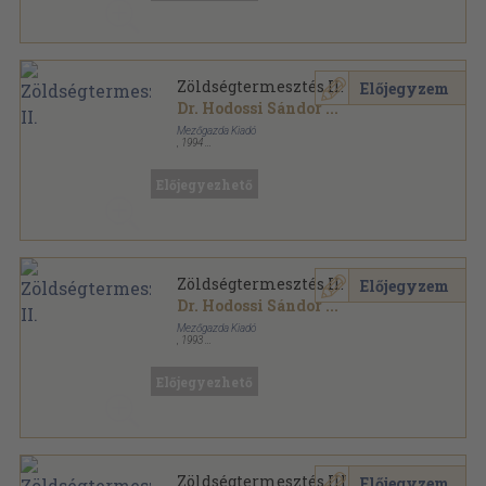
Zöldségtermesztés II.
Előjegyzem
Dr. Hodossi Sándor
...
Mezőgazda Kiadó
,
1994
Ragasztott papírkötés
,
145
oldal
Mezőgazda sorozat
Előjegyezhető
Zöldségtermesztés II.
Előjegyzem
Dr. Hodossi Sándor
...
Mezőgazda Kiadó
,
1993
Ragasztott papírkötés
,
145
oldal
Kertészeti szakközépiskolák tankönyve sorozat
Előjegyezhető
Zöldségtermesztés III.
Előjegyzem