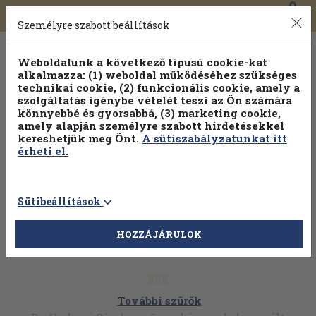
0
Toggle
Főmenü
Könyveink
navigation
Személyre szabott beállítások
Weboldalunk a következő típusú cookie-kat
alkalmazza: (1) weboldal működéséhez szükséges
technikai cookie, (2) funkcionális cookie, amely a
szolgáltatás igénybe vételét teszi az Ön számára
könnyebbé és gyorsabbá, (3) marketing cookie,
amely alapján személyre szabott hirdetésekkel
kereshetjük meg Önt.
A sütiszabályzatunkat itt
érheti el.
Sütibeállítások
HOZZÁJÁRULOK
További szűrők