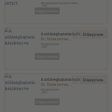
Mezőgazdasági Könyvkiadó Vállalat
,
1976
Fűzött papírkötés
,
448
oldal
Előjegyezhető
A Kertészeti Egyetem Közleményei sorozat
A zöldséghajtatás kézikönyve
Előjegyzem
Dr. Terbe István
...
Mezőgazda Kiadó
,
2000
Fűzött kemény papírkötés
,
573
oldal
Előjegyezhető
A zöldséghajtatás kézikönyve
Előjegyzem
Dr. Terbe István
...
Mezőgazda Kiadó
,
2001
Fűzött kemény papírkötés
,
573
oldal
Előjegyezhető