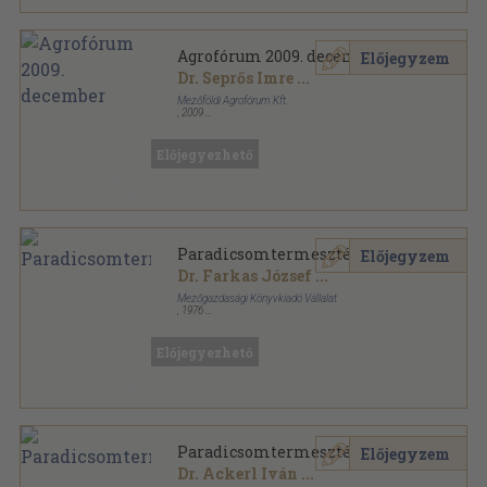
Agrofórum 2009. december
Előjegyzem
Dr. Seprős Imre
...
Mezőföldi Agrofórum Kft.
,
2009
Tűzött kötés
,
88
oldal
Agrofórum sorozat
Előjegyezhető
Paradicsomtermesztés
Előjegyzem
Dr. Farkas József
...
Mezőgazdasági Könyvkiadó Vállalat
,
1976
Ragasztott papírkötés
,
386
oldal
Előjegyezhető
Paradicsomtermesztés
Előjegyzem
Dr. Ackerl Iván
...