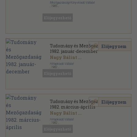
Mezőgazdasági Könyvkiadó Vállalat
,
1985
Ragasztott papírkötés
,
311
oldal
Előjegyezhető
Tudomány és Mezőgazdaság
Előjegyzem
1982. január-december
Nagy Bálint
...
Hírlapkiadó Vállalat
,
1982
Ragasztott papírkötés
,
592
oldal
Előjegyezhető
Tudomány és mezőgazdaság sorozat
Tudomány és Mezőgazdaság
Előjegyzem
1982. március-április
Nagy Bálint
...
Hírlapkiadó Vállalat
,
1982
Ragasztott papírkötés
,
96
oldal
Előjegyezhető
Tudomány és mezőgazdaság sorozat