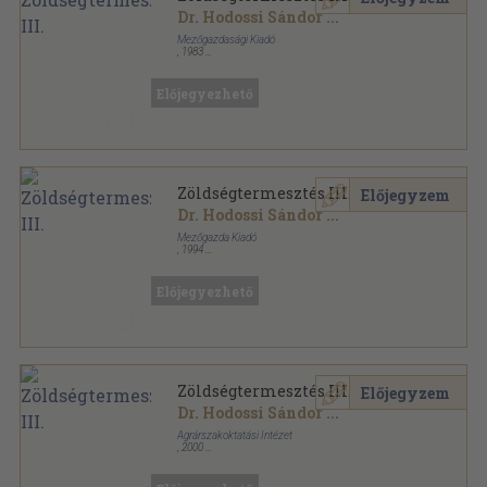
Dr. Hodossi Sándor
...
Mezőgazdasági Kiadó
,
1983
Ragasztott papírkötés
,
175
oldal
Kertészeti szakközépiskolák tankönyve sorozat
Előjegyezhető
Zöldségtermesztés III.
Előjegyzem
Dr. Hodossi Sándor
...
Mezőgazda Kiadó
,
1994
Ragasztott papírkötés
,
176
oldal
Kertészeti szakközépiskolák tankönyve sorozat
Előjegyezhető
Zöldségtermesztés III.
Előjegyzem
Dr. Hodossi Sándor
...
Agrárszakoktatási Intézet
,
2000
Ragasztott papírkötés
,
151
oldal