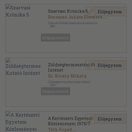
Szarvasi Krónika 5.
Előjegyzem
Borossné Juhász Eleonóra
...
Szarvasi Krónika Alapítvány Kuratóriuma
,
1991
Ragasztott papírkötés
,
114
oldal
Szarvasi Krónika sorozat
Előjegyezhető
Zöldségtermesztési Kutató
Előjegyzem
Intézet
Dr. Király Mihály
Zöldségtermesztési Kutató Intézet
,
1979
Tűzött kötés
,
55
oldal
Előjegyezhető
A Kertészeti Egyetem
Előjegyzem
Közleményei 1975/7.
Tóth Árpád
...