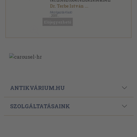
Dr. Terbe István
...
Mezőgazda Kiadó
,
2005
Fűzött kemény papírkötés
,
271
oldal
Előjegyezhető
ANTIKVÁRIUM.HU
SZOLGÁLTATÁSAINK