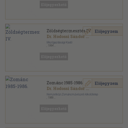
Előjegyezhető
Zöldségtermesztés IV.
Előjegyzem
Dr. Hodossi Sándor
...
Mezőgazdasági Kiadó
,
1994
Ragasztott papírkötés
,
220
oldal
Kertészeti szakközépiskolák tankönyve sorozat
Előjegyezhető
Zománc 1985-1986.
Előjegyzem
Dr. Hodossi Sándor
...
Nemzetközi Zománcművészeti Alkotótelep
,
1986
Fűzött papírkötés
,
80
oldal
Zománc sorozat
Előjegyezhető