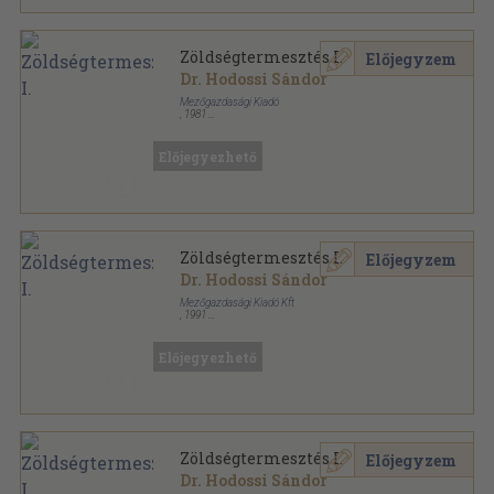
Zöldségtermesztés I.
Előjegyzem
Dr. Hodossi Sándor
Mezőgazdasági Kiadó
,
1981
Ragasztott papírkötés
,
127
oldal
Kertészeti szakközépiskolák tankönyve sorozat
Előjegyezhető
Zöldségtermesztés I.
Előjegyzem
Dr. Hodossi Sándor
Mezőgazdasági Kiadó Kft
,
1991
Ragasztott papírkötés
,
127
oldal
Kertészeti szakközépiskolák tankönyve sorozat
Előjegyezhető
Zöldségtermesztés I.
Előjegyzem
Dr. Hodossi Sándor