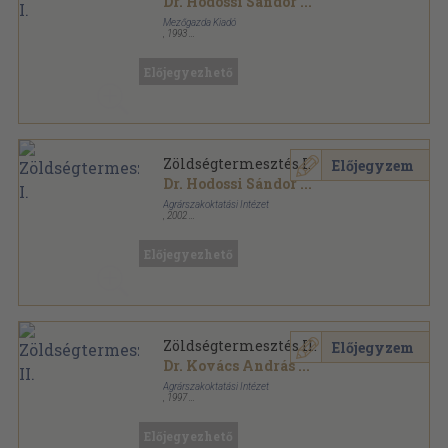
Dr. Hodossi Sándor
...
Mezőgazda Kiadó
,
1993
Ragasztott papírkötés
,
127
oldal
Előjegyezhető
Zöldségtermesztés I.
Előjegyzem
Dr. Hodossi Sándor
...
Agrárszakoktatási Intézet
,
2002
Ragasztott papírkötés
,
127
oldal
Előjegyezhető
Zöldségtermesztés II.
Előjegyzem
Dr. Kovács András
...
Agrárszakoktatási Intézet
,
1997
Ragasztott papírkötés
,
201
oldal
Előjegyezhető