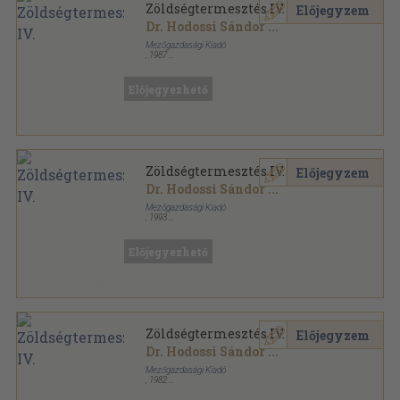
Zöldségtermesztés IV.
Előjegyzem
Dr. Hodossi Sándor
...
Mezőgazdasági Kiadó
,
1987
Ragasztott papírkötés
,
212
oldal
Előjegyezhető
Zöldségtermesztés IV.
Előjegyzem
Dr. Hodossi Sándor
...
Mezőgazdasági Kiadó
,
1993
Ragasztott papírkötés
,
220
oldal
Kertészeti szakközépiskolák tankönyve sorozat
Előjegyezhető
Zöldségtermesztés IV.
Előjegyzem
Dr. Hodossi Sándor
...
Mezőgazdasági Kiadó
,
1982
Ragasztott papírkötés
,
212
oldal
Kertészeti szakközépiskolák tankönyve sorozat