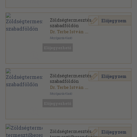
Zöldségtermesztés
Előjegyzem
szabadföldön
Dr. Terbe István
...
Mezőgazda Kiadó
Fűzött kemény papírkötés
,
355
oldal
Előjegyezhető
Zöldségtermesztés
Előjegyzem
szabadföldön
Dr. Terbe István
...
Mezőgazda Kiadó
Fűzött kemény papírkötés
,
356
oldal
Előjegyezhető
Zöldségtermesztés
Előjegyzem
termesztőberendezésekben