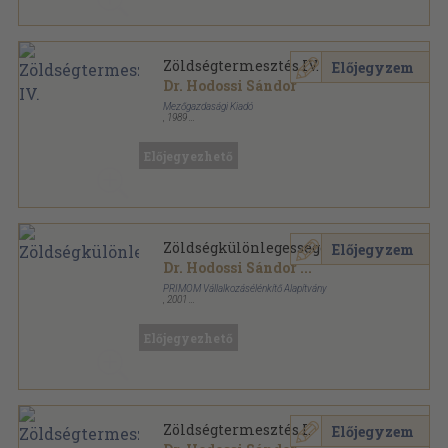
Zöldségtermesztés IV.
Előjegyzem
Dr. Hodossi Sándor
Mezőgazdasági Kiadó
,
1989
Ragasztott papírkötés
,
212
oldal
Előjegyezhető
Zöldségkülönlegességek
Előjegyzem
Dr. Hodossi Sándor
...
PRIMOM Vállalkozásélénkítő Alapítvány
,
2001
Ragasztott papírkötés
,
196
oldal
Előjegyezhető
Zöldségtermesztés I.
Előjegyzem