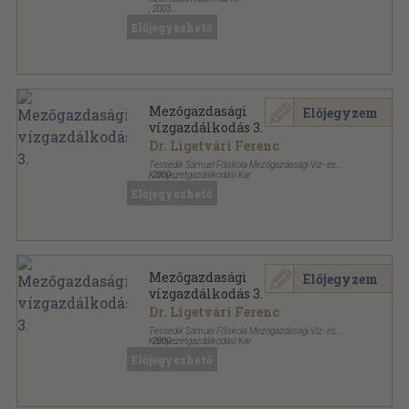
,
2003
Fűzött kemény papírkötés
,
199
oldal
Előjegyezhető
Mezőgazdasági
Előjegyzem
vízgazdálkodás 3.
Dr. Ligetvári Ferenc
Tessedik Sámuel Főiskola Mezőgazdasági Víz- és
Környezetgazdálkodási Kar
,
2000
Spirál
,
145
oldal
Előjegyezhető
Mezőgazdasági
Előjegyzem
vízgazdálkodás 3.
Dr. Ligetvári Ferenc
Tessedik Sámuel Főiskola Mezőgazdasági Víz- és
Környezetgazdálkodási Kar
,
2000
Ragasztott papírkötés
,
145
oldal
Előjegyezhető