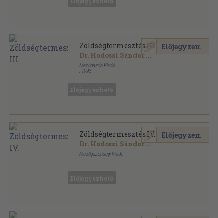
Előjegyezhető
Zöldségtermesztés III.
Előjegyzem
Dr. Hodossi Sándor
...
Mezőgazda Kiadó
,
1993
Ragasztott papírkötés
,
176
oldal
Kertészeti szakközépiskolák tankönyve sorozat
Előjegyezhető
Zöldségtermesztés IV.
Előjegyzem
Dr. Hodossi Sándor
...
Mezőgazdasági Kiadó
Ragasztott papírkötés
,
220
oldal
Kertészeti szakközépiskolák tankönyve sorozat
Előjegyezhető