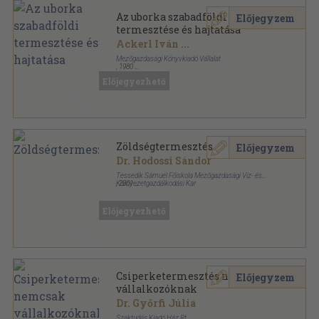
Az uborka szabadföldi
Előjegyzem
termesztése és hajtatása
Ackerl Iván
...
Mezőgazdasági Könyvkiadó Vállalat
,
1980
Fűzött kemény papírkötés
,
323
oldal
Előjegyezhető
Zöldségtermesztés
Előjegyzem
Dr. Hodossi Sándor
Tessedik Sámuel Főiskola Mezőgazdasági Víz- és
Környezetgazdálkodási Kar
,
2001
Tűzött kötés
,
165
oldal
Előjegyezhető
Csiperketermesztés nemcsak
Előjegyzem
vállalkozóknak
Dr. Győrfi Júlia
Szaktudás Kiadó Ház Rt.