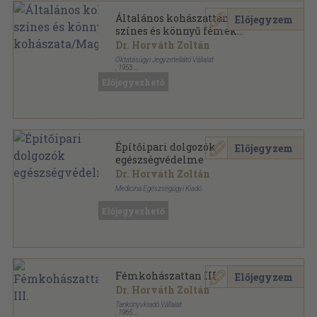
Általános kohászattan/Ipari
Előjegyzem
színes és könnyű fémek
kohászata/Magnéziumkohászat
Dr. Horváth Zoltán
Oktatásügyi Jegyzetellátó Vállalat
,
1953
Könyvkötői kötés
,
630
oldal
Előjegyezhető
Építőipari dolgozók
Előjegyzem
egészségvédelme
Dr. Horváth Zoltán
Medicina Egészségügyi Kiadó
Tűzött kötés
,
32
oldal
Előjegyezhető
Egészségügyi felvilágosítás sorozat
Fémkohászattan III.
Előjegyzem
Dr. Horváth Zoltán
Tankönyvkiadó Vállalat
,
1965