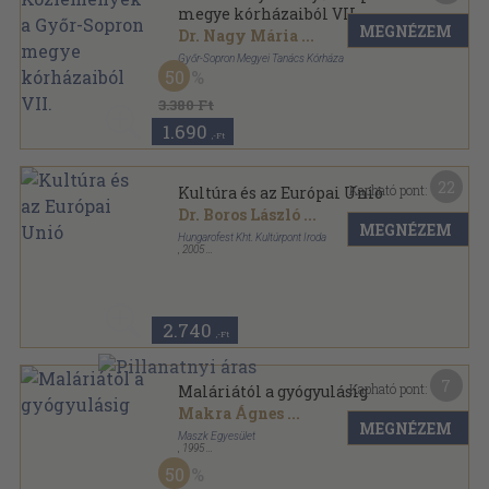
megye kórházaiból VII.
MEGNÉZEM
Dr. Nagy Mária
...
Győr-Sopron Megyei Tanács Kórháza
50
Félvászon
,
250
oldal
3.380 Ft
1.690
,-Ft
22
Kapható pont:
Kultúra és az Európai Unió
Dr. Boros László
...
MEGNÉZEM
Hungarofest Kht. Kultúrpont Iroda
,
2005
Ragasztott papírkötés
,
190
oldal
Pont a kultúráért sorozat
2.740
,-Ft
7
Kapható pont:
Maláriától a gyógyulásig
Makra Ágnes
...
MEGNÉZEM
Maszk Egyesület
,
1995
Ragasztott papírkötés
,
209
oldal
50