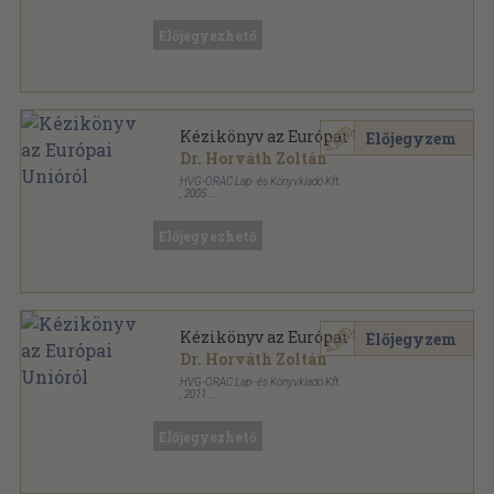
Tűzött kötés
,
226
oldal
Előjegyezhető
Kézikönyv az Európai Unióról
Előjegyzem
Dr. Horváth Zoltán
HVG-ORAC Lap- és Könyvkiadó Kft.
,
2005
Ragasztott papírkötés
,
652
oldal
Előjegyezhető
Kézikönyv az Európai Unióról
Előjegyzem
Dr. Horváth Zoltán
HVG-ORAC Lap- és Könyvkiadó Kft.
,
2011
Ragasztott papírkötés
,
684
oldal
Előjegyezhető