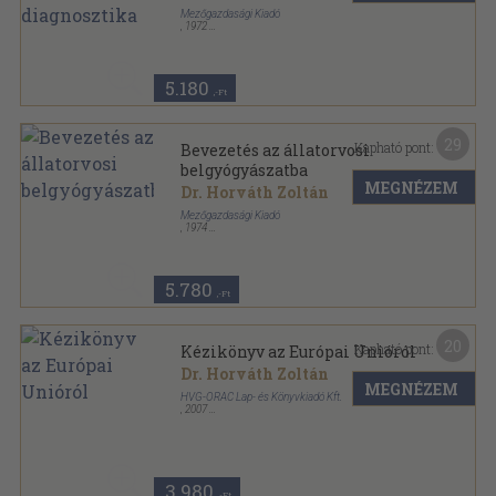
Mezőgazdasági Kiadó
,
1972
Fűzött keménykötés
,
223
oldal
5.180
,-Ft
29
Kapható pont:
Bevezetés az állatorvosi
belgyógyászatba
MEGNÉZEM
Dr. Horváth Zoltán
Mezőgazdasági Kiadó
,
1974
Fűzött keménykötés
,
328
oldal
5.780
,-Ft
20
Kapható pont:
Kézikönyv az Európai Unióról
Dr. Horváth Zoltán
MEGNÉZEM
HVG-ORAC Lap- és Könyvkiadó Kft.
,
2007
Ragasztott papírkötés
,
658
oldal
3.980
,-Ft