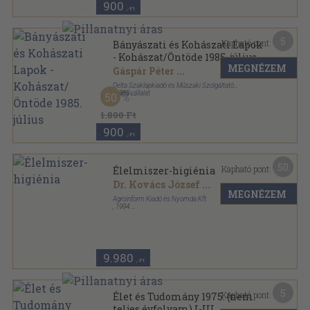
900
,-Ft
5
Kapható pont:
Bányászati és Kohászati Lapok
- Kohászat/Öntöde 1985. július
MEGNÉZEM
Gáspár Péter
...
Delta Szaklapkiadó és Műszaki Szolgáltató
Leányvállalat
,
1985
50
Ragasztott papírkötés
,
58
oldal
Bányászati és Kohászati Lapok sorozat
1.800 Ft
900
,-Ft
50
Kapható pont:
Élelmiszer-higiénia
Dr. Kovács József
...
MEGNÉZEM
Agroinform Kiadó és Nyomda Kft.
,
1994
Fűzött kemény papírkötés
,
576
oldal
9.980
,-Ft
5
Kapható pont:
Élet és Tudomány 1975. (nem
teljes évfolyam) I-III.