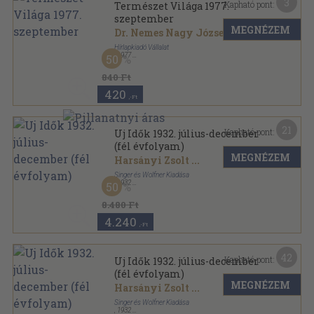
3
Kapható pont:
Természet Világa 1977.
szeptember
MEGNÉZEM
Dr. Nemes Nagy József
...
Hírlapkiadó Vállalat
,
1977
50
Tűzött kötés
,
47
oldal
Természet Világa sorozat
840 Ft
420
,-Ft
21
Kapható pont:
Uj Idők 1932. július-december
(fél évfolyam)
MEGNÉZEM
Harsányi Zsolt
...
Singer és Wolfner Kiadása
,
1932
50
Aranyozott kiadói egész vászonkötés
,
828
oldal
Uj Idők sorozat
8.480 Ft
4.240
,-Ft
42
Kapható pont:
Uj Idők 1932. július-december
(fél évfolyam)
MEGNÉZEM
Harsányi Zsolt
...
Singer és Wolfner Kiadása
,
1932