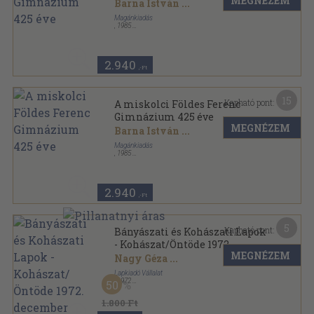
MEGNÉZEM
Barna István
...
Magánkiadás
,
1985
Ragasztott papírkötés
,
434
oldal
2.940
,-Ft
15
Kapható pont:
A miskolci Földes Ferenc
Gimnázium 425 éve
MEGNÉZEM
Barna István
...
Magánkiadás
,
1985
Ragasztott papírkötés
,
434
oldal
2.940
,-Ft
5
Kapható pont:
Bányászati és Kohászati Lapok
- Kohászat/Öntöde 1972.
MEGNÉZEM
december
Nagy Géza
...
Lapkiadó Vállalat
,
1972
50
Ragasztott papírkötés
,
72
oldal
Bányászati és Kohászati Lapok sorozat
1.800 Ft