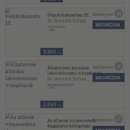
49
Kapható pont:
Fémkohászattan III.
Dr. Horváth Zoltán
MEGNÉZEM
Tankönyvkiadó
,
1966
Könyvkötői papírkötés
,
226
oldal
9.800
,-Ft
14
Kapható pont:
Állatorvosi klinikai
laboratóriumi vizsgálatok
MEGNÉZEM
Dr. Horváth Zoltán
...
Mezőgazdasági Kiadó
,
1979
Fűzött kemény papírkötés
,
258
oldal
2.840
,-Ft
17
Kapható pont:
Az állatok víruseredetű
daganatos betegségei