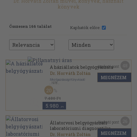
Dr. Horváth Zoltán művei, könyvek, használt
könyvek
Összesen 166 találat
Kaphatók előre:
48
Kapható pont:
A háziállatok belgyógyászata
Dr. Horváth Zoltán
MEGNÉZEM
Mezőgazdasági Könyvkiadó
,
1978
Fűzött keménykötés
,
514
oldal
20
7.480 Ft
5.980
,-Ft
26
Kapható pont:
Állatorvosi belgyógyászati
laboratóriumi diagnosztika
MEGNÉZEM
Dr. Horváth Zoltán