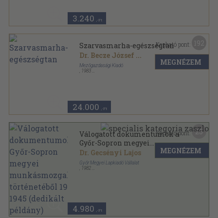
3.240
,-Ft
192
Kapható pont:
Szarvasmarha-egészségtan
Dr. Becze József
...
MEGNÉZEM
Mezőgazdasági Kiadó
,
1983
Fűzött keménykötés
,
537
oldal
24.000
,-Ft
25
Kapható pont:
Válogatott dokumentumok a
Győr-Sopron megyei
MEGNÉZEM
munkásmozgalom
Dr. Gecsényi Lajos
történetéből 1929-1945
Győr Megyei Lapkiadó Vállalat
(dedikált példány)
,
1982
Vászon
,
467
oldal
4.980
,-Ft