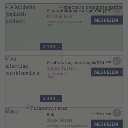
15
Kapható pont:
A küldetés (dedikált példány)
Kriston Béla
MEGNÉZEM
Népszava Lap- és Könyvkiadó
,
1987
Ragasztott papírkötés
,
272
oldal
2.980
,-Ft
27
Kapható pont:
Az állatvilág enciklopédiája
Simon Tillier
...
MEGNÉZEM
Új Esély Kiadó Kft.
,
1994
Fűzött kemény papírkötés
,
485
oldal
5.480
,-Ft
5
Kapható pont:
Bük
Szabó József
MEGNÉZEM
Vas Megyei Idegenforgalmi Hivatal