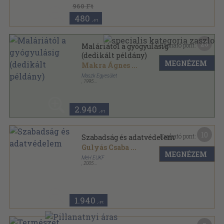
960 Ft
480
,-Ft
26
Kapható pont:
Maláriától a gyógyulásig
(dedikált példány)
MEGNÉZEM
Makra Ágnes
...
Maszk Egyesület
,
1995
Ragasztott papírkötés
,
209
oldal
2.940
,-Ft
10
Kapható pont:
Szabadság és adatvédelem
Gulyás Csaba
...
MEGNÉZEM
MeH EUKF
,
2005
Ragasztott papírkötés
,
187
oldal
1.940
,-Ft