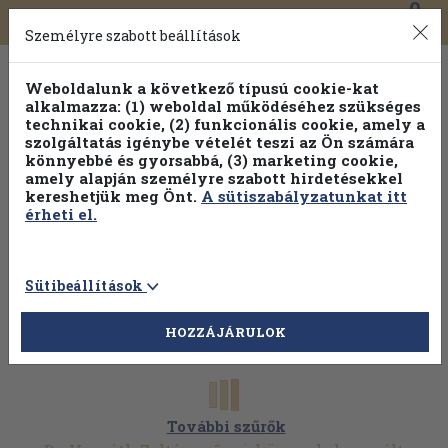
0
Toggle
Főmenü
Könyveink
navigation
Személyre szabott beállítások
Weboldalunk a következő típusú cookie-kat
alkalmazza: (1) weboldal működéséhez szükséges
technikai cookie, (2) funkcionális cookie, amely a
szolgáltatás igénybe vételét teszi az Ön számára
könnyebbé és gyorsabbá, (3) marketing cookie,
amely alapján személyre szabott hirdetésekkel
kereshetjük meg Önt.
A sütiszabályzatunkat itt
érheti el.
Sütibeállítások
HOZZÁJÁRULOK
További szűrők