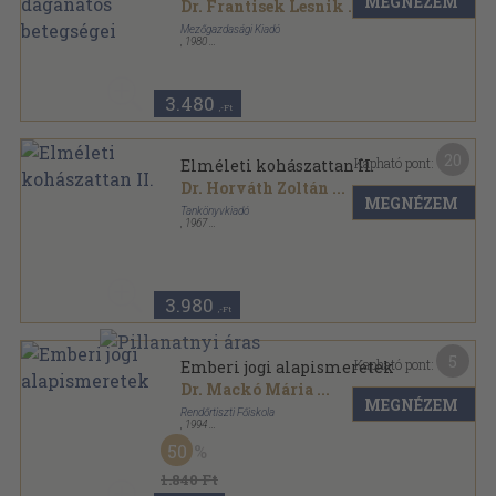
MEGNÉZEM
Dr. Frantisek Lesnik
...
Mezőgazdasági Kiadó
,
1980
Fűzött keménykötés
,
213
oldal
3.480
,-Ft
20
Kapható pont:
Elméleti kohászattan II.
Dr. Horváth Zoltán
...
MEGNÉZEM
Tankönyvkiadó
,
1967
Ragasztott papírkötés
,
270
oldal
3.980
,-Ft
5
Kapható pont:
Emberi jogi alapismeretek
Dr. Mackó Mária
...
MEGNÉZEM
Rendőrtiszti Főiskola
,
1994
Tűzött kötés
,
102
oldal
50
1.840 Ft