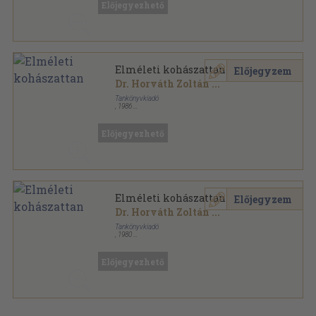
Előjegyezhető
Elméleti kohászattan
Előjegyzem
Dr. Horváth Zoltán
...
Tankönyvkiadó
,
1986
Fűzött kemény papírkötés
,
434
oldal
Előjegyezhető
Elméleti kohászattan
Előjegyzem
Dr. Horváth Zoltán
...
Tankönyvkiadó
,
1980
Ragasztott papírkötés
,
359
oldal
Előjegyezhető