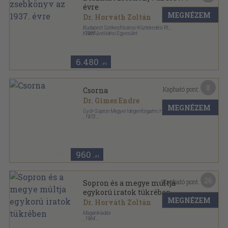
évre
MEGNÉZEM
Dr. Horváth Zoltán
Budapest Székesfővárosi Közlekedési Rt.
Közművelődési Egyesület
,
1937
Vászon
,
248
oldal
Beszkárt zsebkönyv sorozat
6.480
,-Ft
8
Kapható pont:
Csorna
Dr. Gimes Endre
MEGNÉZEM
Győr-Sopron Megyei Idegenforgalmi Hivatal
,
1973
Ragasztott papírkötés
,
102
oldal
960
,-Ft
26
Kapható pont:
Sopron és a megye múltja
egykorú iratok tükrében
MEGNÉZEM
Dr. Horváth Zoltán
Magánkiadás
,
1964
Tűzött kötés
,
206
oldal