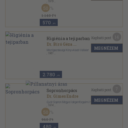
,
1979
Ragasztott papírkötés
,
68
oldal
50
1.140 Ft
570
,-Ft
14
Kapható pont:
Higiénia a tejiparban
Dr. Bíró Géza
...
MEGNÉZEM
Mezőgazdasági Könyvkiadó Vállalat
,
1981
Ragasztott papírkötés
,
177
oldal
2.780
,-Ft
7
Kapható pont:
Sopronhorpács
Dr. Gimes Endre
MEGNÉZEM
Győr-Sopron Megyei Idegenforgalmi Hivatal
,
1974
Ragasztott papírkötés
,
76
oldal
50
960 Ft
480
,-Ft