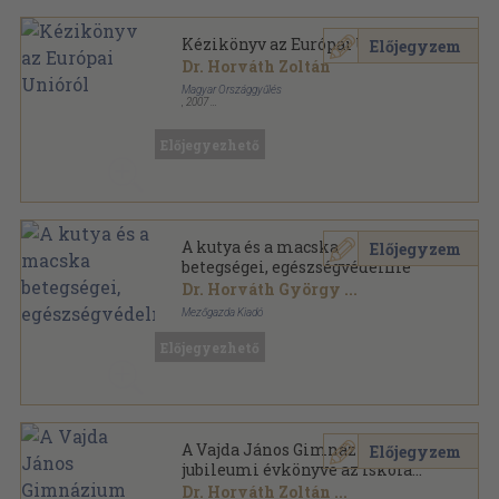
Kézikönyv az Európai Unióról
Előjegyzem
Dr. Horváth Zoltán
Magyar Országgyűlés
,
2007
Ragasztott papírkötés
,
658
oldal
Előjegyezhető
A kutya és a macska
Előjegyzem
betegségei, egészségvédelme
Dr. Horváth György
...
Mezőgazda Kiadó
Fűzött kemény papírkötés
,
289
oldal
Előjegyezhető
A Vajda János Gimnázium
Előjegyzem
jubileumi évkönyve az iskola
alapításának 225.
Dr. Horváth Zoltán
...