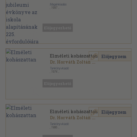
évfordulójára
Magánkiadás
,
1997
Ragasztott papírkötés
,
221
oldal
A Vajda János Gimnázium évkönyve sorozat
Előjegyezhető
Elméleti kohászattan
Előjegyzem
Dr. Horváth Zoltán
...
Tankönyvkiadó
,
1974
Ragasztott papírkötés
,
359
oldal
Előjegyezhető
Elméleti kohászattan
Előjegyzem
Dr. Horváth Zoltán
...
Tankönyvkiadó
,
1986
Fűzött keménykötés
,
434
oldal