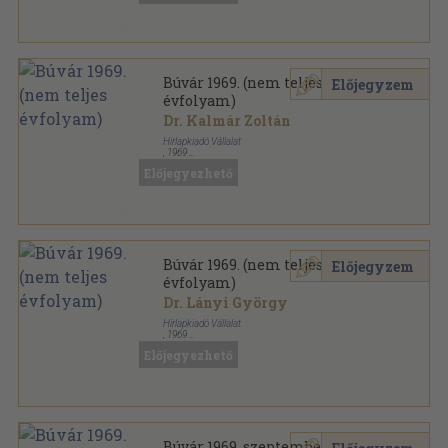
Búvár 1969. (nem teljes
Előjegyzem
évfolyam)
Dr. Kalmár Zoltán
Hírlapkiadó Vállalat
,
1969
Tűzött kötés
,
315
oldal
Előjegyezhető
Búvár sorozat
Búvár 1969. (nem teljes
Előjegyzem
évfolyam)
Dr. Lányi György
Hírlapkiadó Vállalat
,
1969
Tűzött kötés
,
315
oldal
Előjegyezhető
Búvár sorozat
Búvár 1969. szeptember-