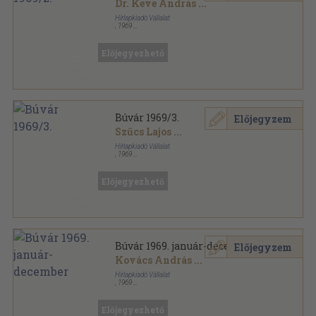
Dr. Keve András
...
Hírlapkiadó Vállalat
,
1969
Tűzött kötés
,
64
oldal
Búvár sorozat
Előjegyezhető
Búvár 1969/3.
Előjegyzem
Szűcs Lajos
...
Hírlapkiadó Vállalat
,
1969
Tűzött kötés
,
64
oldal
Búvár sorozat
Előjegyezhető
Búvár 1969. január-december
Előjegyzem
Kovács András
...
Hírlapkiadó Vállalat
,
1969
Tűzött kötés
,
384
oldal
Búvár sorozat
Előjegyezhető