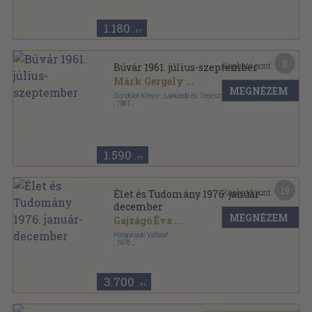
Az Élet és Tudomány Kalendáriuma sorozat
1.180
,-Ft
8
Kapható pont:
Búvár 1961. július-szeptember
Márk Gergely
...
MEGNÉZEM
Gondolat Könyv-, Lapkiadó és Terjesztővállalat
,
1961
Tűzött kötés
,
60
oldal
Búvár sorozat
1.590
,-Ft
19
Kapható pont:
Élet és Tudomány 1976. január-
december
MEGNÉZEM
Gajzágó Éva
...
Hírlapkiadó Vállalat
,
1976
Tűzött kötés
,
2542
oldal
Élet és Tudomány sorozat
3.700
,-Ft