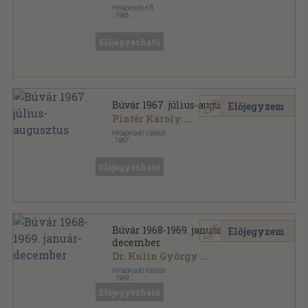
Hírlapkiadó Kft.
,
1966
Tűzött kötés
,
64
oldal
Búvár sorozat
Előjegyezhető
Búvár 1967. július-augusztus
Előjegyzem
Pintér Károly
...
Hírlapkiadó Vállalat
,
1967
Tűzött kötés
,
63
oldal
Búvár sorozat
Előjegyezhető
Búvár 1968-1969. január-
Előjegyzem
december
Dr. Kulin György
...
Hírlapkiadó Vállalat
,
1969
Könyvkötői kötés
,
768
oldal
Előjegyezhető
Búvár sorozat