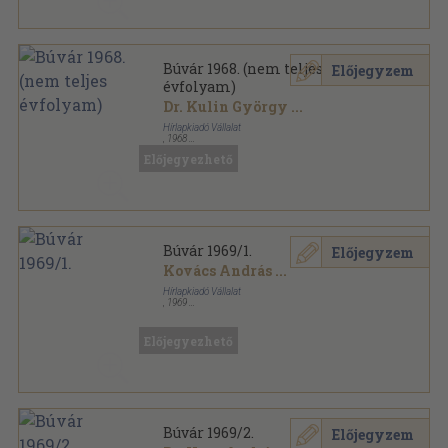
Búvár 1968. (nem teljes
Előjegyzem
évfolyam)
Dr. Kulin György
...
Hírlapkiadó Vállalat
,
1968
Tűzött kötés
,
320
oldal
Előjegyezhető
Búvár sorozat
Búvár 1969/1.
Előjegyzem
Kovács András
...
Hírlapkiadó Vállalat
,
1969
Tűzött kötés
,
64
oldal
Búvár sorozat
Előjegyezhető
Búvár 1969/2.
Előjegyzem