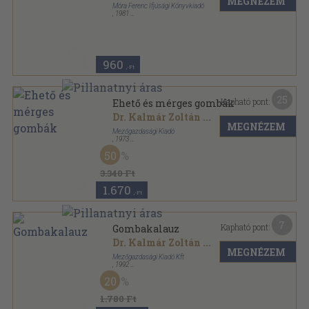
MEGNÉZEM
Móra Ferenc Ifjúsági Könyvkiadó
,
1981
Varrott keménykötés
,
63
oldal
Búvár zsebkönyvek sorozat
960
,-Ft
25
Kapható pont:
Ehető és mérges gombák
Dr. Kalmár Zoltán
...
MEGNÉZEM
Mezőgazdasági Kiadó
,
1973
Fűzött keménykötés
,
378
oldal
50
3.340 Ft
1.670
,-Ft
7
Kapható pont:
Gombakalauz
Dr. Kalmár Zoltán
...
MEGNÉZEM
Mezőgazdasági Kiadó Kft
,
1992
Ragasztott papírkötés
,
79
oldal
20
1.780 Ft