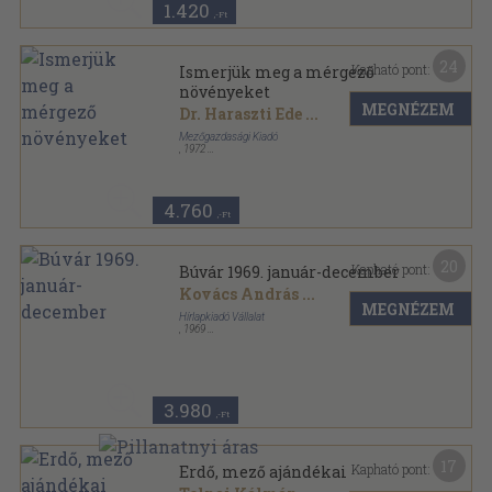
1.420
,-Ft
24
Kapható pont:
Ismerjük meg a mérgező
növényeket
MEGNÉZEM
Dr. Haraszti Ede
...
Mezőgazdasági Kiadó
,
1972
Vászon
,
247
oldal
4.760
,-Ft
20
Kapható pont:
Búvár 1969. január-december
Kovács András
...
MEGNÉZEM
Hírlapkiadó Vállalat
,
1969
Könyvkötői kötés
,
384
oldal
Búvár sorozat
3.980
,-Ft
17
Kapható pont:
Erdő, mező ajándékai