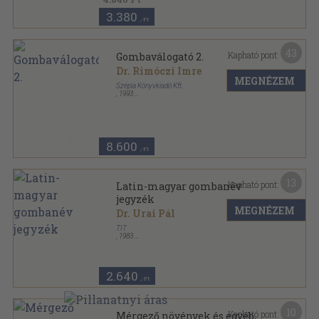
3.380
,-Ft
43
Kapható pont:
Gombaválogató 2.
Dr. Rimóczi Imre
MEGNÉZEM
Szépia Könyvkiadó Kft.
,
1993
Ragasztott papírkötés
,
118
oldal
Gombaválogató sorozat
8.600
,-Ft
13
Kapható pont:
Latin-magyar gombanév
jegyzék
MEGNÉZEM
Dr. Urai Pál
TIT
,
1983
Tűzött kötés
,
41
oldal
2.640
,-Ft
10
Kapható pont:
Mérgező növények és egyéb,