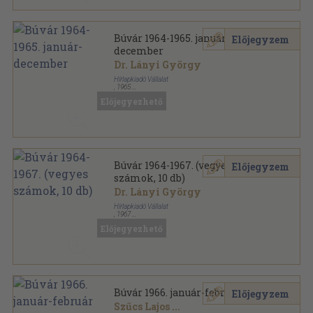
Búvár 1964-1965. január-
Előjegyzem
december
Dr. Lányi György
Hírlapkiadó Vállalat
,
1965
Könyvkötői kötés
,
738
oldal
Előjegyezhető
Búvár sorozat
Búvár 1964-1967. (vegyes
Előjegyzem
számok, 10 db)
Dr. Lányi György
Hírlapkiadó Vállalat
,
1967
Tűzött kötés
,
630
oldal
Előjegyezhető
Búvár sorozat
Búvár 1966. január-február
Előjegyzem
Szűcs Lajos
...