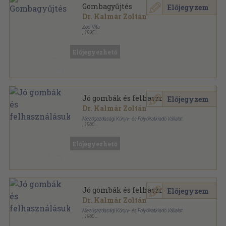
Gombagyűjtés
Előjegyzem
Dr. Kalmár Zoltán
Zoo-Vita
,
1995
Ragasztott papírkötés
,
61
oldal
Előjegyezhető
Jó gombák és felhasználásuk
Előjegyzem
Dr. Kalmár Zoltán
Mezőgazdasági Könyv- és Folyóiratkiadó Vállalat
,
1960
Könyvkötői kötés
,
168
oldal
Kincses Könyvek sorozat
Előjegyezhető
Jó gombák és felhasználásuk
Előjegyzem
Dr. Kalmár Zoltán
Mezőgazdasági Könyv- és Folyóiratkiadó Vállalat
,
1960
Fűzött papírkötés
,
168
oldal