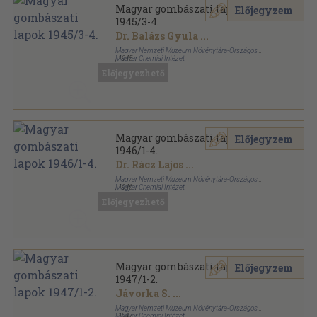
Magyar gombászati lapok
Előjegyzem
1945/3-4.
Dr. Balázs Gyula
...
Magyar Nemzeti Muzeum Növénytára-Országos
Magyar Chemiai Intézet
,
1945
Tűzött kötés
,
45
oldal
Előjegyezhető
Magyar gombászati lapok sorozat
Magyar gombászati lapok
Előjegyzem
1946/1-4.
Dr. Rácz Lajos
...
Magyar Nemzeti Muzeum Növénytára-Országos
Magyar Chemiai Intézet
,
1946
Tűzött kötés
,
71
oldal
Előjegyezhető
Magyar gombászati lapok sorozat
Magyar gombászati lapok
Előjegyzem
1947/1-2.
Jávorka S.
...
Magyar Nemzeti Muzeum Növénytára-Országos
Magyar Chemiai Intézet
,
1947