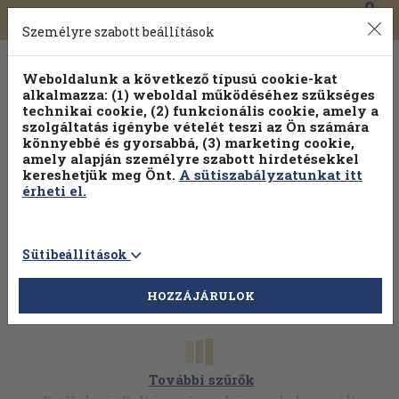
0
Toggle
Főmenü
Könyveink
navigation
Személyre szabott beállítások
Weboldalunk a következő típusú cookie-kat
alkalmazza: (1) weboldal működéséhez szükséges
technikai cookie, (2) funkcionális cookie, amely a
szolgáltatás igénybe vételét teszi az Ön számára
könnyebbé és gyorsabbá, (3) marketing cookie,
amely alapján személyre szabott hirdetésekkel
kereshetjük meg Önt.
A sütiszabályzatunkat itt
érheti el.
Sütibeállítások
HOZZÁJÁRULOK
További szűrők