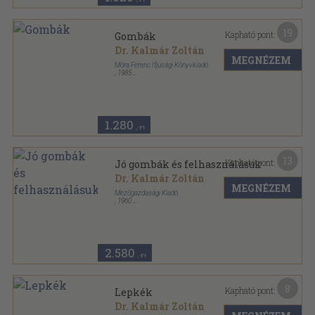
19
Kapható pont:
Gombák
Dr. Kalmár Zoltán
MEGNÉZEM
Móra Ferenc Ifjúsági Könyvkiadó
,
1985
Varrott keménykötés
,
63
oldal
Búvár zsebkönyvek sorozat
1.280
,-Ft
13
Kapható pont:
Jó gombák és felhasználásuk
Dr. Kalmár Zoltán
MEGNÉZEM
Mezőgazdasági Kiadó
,
1960
Fűzött papírkötés
,
168
oldal
Kincses Könyvek sorozat
2.580
,-Ft
8
Kapható pont:
Lepkék
Dr. Kalmár Zoltán