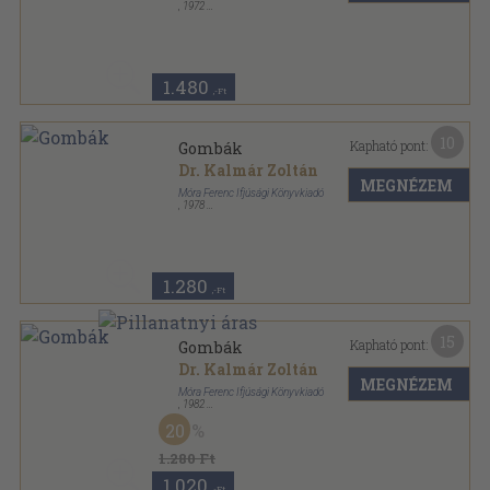
,
1972
Varrott keménykötés
,
63
oldal
Búvár zsebkönyvek sorozat
1.480
,-Ft
10
Kapható pont:
Gombák
Dr. Kalmár Zoltán
MEGNÉZEM
Móra Ferenc Ifjúsági Könyvkiadó
,
1978
Fűzött kemény papírkötés
,
63
oldal
Búvár zsebkönyvek sorozat
1.280
,-Ft
15
Kapható pont:
Gombák
Dr. Kalmár Zoltán
MEGNÉZEM
Móra Ferenc Ifjúsági Könyvkiadó
,
1982
Varrott keménykötés
,
63
oldal
20
Búvár zsebkönyvek sorozat
1.280 Ft
1.020
,-Ft