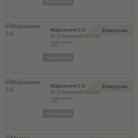
Előjegyezhető
Magismeret I-II.
Előjegyzem
Dr. Schermann Szilárd
Akadémiai Kiadó
,
1966
Fűzött keménykötés
,
1069
oldal
Előjegyezhető
Magismeret I-II.
Előjegyzem
Dr. Schermann Szilárd
Akadémiai Kiadó
,
1967
Fűzött keménykötés
,
1069
oldal
Előjegyezhető