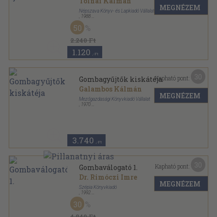
Tolnai Kálmán
MEGNÉZEM
Népszava Könyv- és Lapkiadó Vállalat
,
1988
Ragasztott papírkötés
,
234
oldal
50
2.240 Ft
1.120
,-Ft
30
Kapható pont:
Gombagyűjtők kiskátéja
Galambos Kálmán
MEGNÉZEM
Mezőgazdasági Könyvkiadó Vállalat
,
1970
Fűzött kemény papírkötés
,
183
oldal
3.740
,-Ft
30
Kapható pont:
Gombaválogató 1.
Dr. Rimóczi Imre
MEGNÉZEM
Szépia Könyvkiadó
,
1992
Ragasztott papírkötés
,
118
oldal
30
Gombaválogató sorozat
4.840 Ft