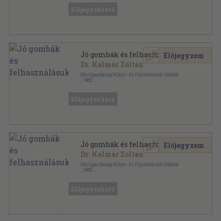
Kincses Könyvek sorozat
Előjegyezhető
Jó gombák és felhasználásuk
Előjegyzem
Dr. Kalmár Zoltán
Mezőgazdasági Könyv- és Folyóiratkiadó Vállalat
,
1960
Könyvkötői papírkötés
,
168
oldal
Kincses Könyvek sorozat
Előjegyezhető
Jó gombák és felhasználásuk
Előjegyzem
Dr. Kalmár Zoltán
Mezőgazdasági Könyv- és Folyóiratkiadó Vállalat
,
1960
Fűzött papírkötés
,
168
oldal
Kincses Könyvek sorozat
Előjegyezhető