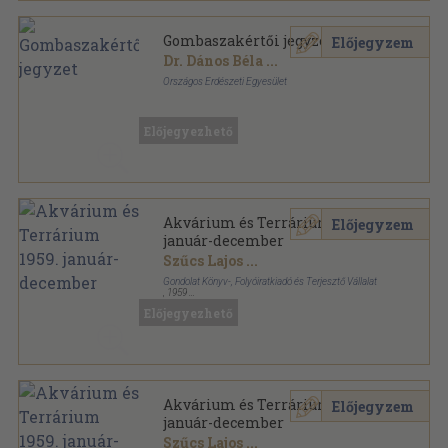
Gombaszakértői jegyzet
Előjegyzem
Dr. Dános Béla
...
Országos Erdészeti Egyesület
Fűzött papírkötés
,
77
oldal
Előjegyezhető
Akvárium és Terrárium 1959.
Előjegyzem
január-december
Szűcs Lajos
...
Gondolat Könyv-, Folyóiratkiadó és Terjesztő Vállalat
,
1959
Tűzött kötés
,
191
oldal
Előjegyezhető
Akvárium és Terrárium sorozat
Akvárium és Terrárium 1959.
Előjegyzem
január-december
Szűcs Lajos
...