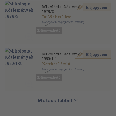
Mikológiai Közlemények
Előjegyzem
1979/3.
Dr. Walter Liese
...
Mikológiai és Faanyagvédelmi Társaság
,
1979
Tűzött kötés
,
43
oldal
Előjegyezhető
Mikológiai Közlemények sorozat
Mikológiai Közlemények
Előjegyzem
1980/1-2.
Kerekes László
...
Mikológiai és Faanyagvédelmi Társaság
,
1980
Tűzött kötés
,
83
oldal
Előjegyezhető
Mikológiai Közlemények sorozat
Mutass többet