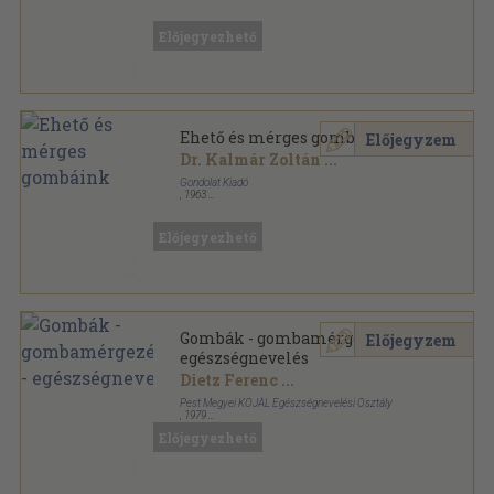
Fűzött keménykötés
,
286
oldal
Előjegyezhető
Ehető és mérges gombáink
Előjegyzem
Dr. Kalmár Zoltán
...
Gondolat Kiadó
,
1963
Fűzött keménykötés
,
286
oldal
Előjegyezhető
Gombák - gombamérgezések -
Előjegyzem
egészségnevelés
Dietz Ferenc
...
Pest Megyei KÖJÁL Egészségnevelési Osztály
,
1979
Tűzött kötés
,
42
oldal
Előjegyezhető
Pest megyei Egészségnevelés Kiskönyvtára sorozat