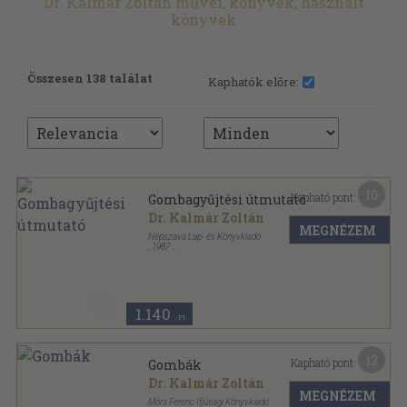
Dr. Kalmár Zoltán művei, könyvek, használt
könyvek
Összesen 138 találat
Kaphatók előre:
10
Kapható pont:
Gombagyűjtési útmutató
Dr. Kalmár Zoltán
MEGNÉZEM
Népszava Lap- és Könyvkiadó
,
1987
Ragasztott papírkötés
,
63
oldal
1.140
,-Ft
12
Kapható pont:
Gombák
Dr. Kalmár Zoltán
MEGNÉZEM
Móra Ferenc Ifjúsági Könyvkiadó