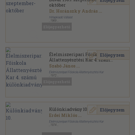
Előjegyzem
október
Dr. Horánszky András
...
Hírlapkiadó Vállalat
,
1969
Tűzött kötés
,
64
oldal
Előjegyezhető
Búvár sorozat
Élelmiszeripari Főiskola
Előjegyzem
Állattenyésztési Kar 4. számú
különkiadványa
Szabó János
...
Élelmiszeripari Főiskola Állattenyésztési Kar
,
1972
Ragasztott papírkötés
,
84
oldal
Előjegyezhető
Különkiadvány 10.
Előjegyzem
Erdei Miklós
...
Élelmiszeripari Főiskola Állattenyésztési Kar
,
1974
Tűzött kötés
,
69
oldal