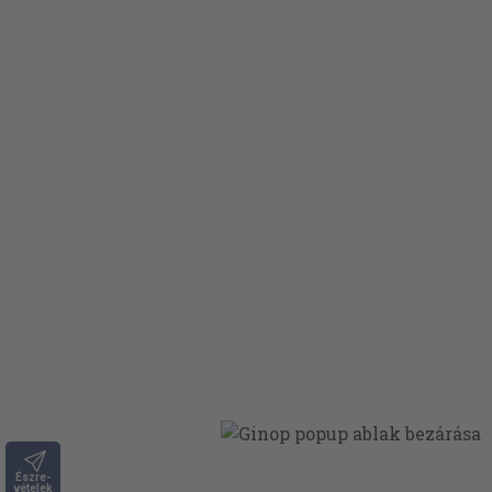
Észre-
vételek