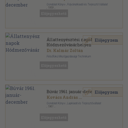
Gondolat Könyv-, Folyóiratkiadó és Terjesztő Vállalat
,
1959
Könyvkötői kötés
,
191
oldal
Előjegyezhető
Akvárium és Terrárium sorozat
Állattenyésztési napok
Előjegyzem
Hódmezővásárhelyen
Dr. Kalmár Zoltán
Felsőfokú Mezőgazdasági Technikum
Ragasztott papírkötés
,
309
oldal
Előjegyezhető
Búvár 1961. január-december
Előjegyzem
Kovács András
...
Gondolat Könyv-, Lapkiadó és Terjesztővállalat
,
1961
Könyvkötői kötés
,
256
oldal
Búvár sorozat
Előjegyezhető