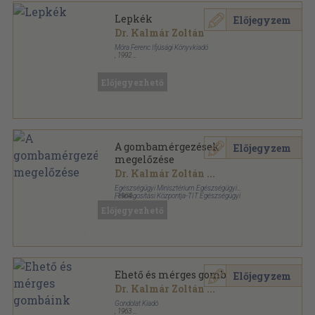
Lepkék
Előjegyzem
Dr. Kalmár Zoltán
Móra Ferenc Ifjúsági Könyvkiadó
,
1992
Varrott keménykötés
,
64
oldal
Búvár zsebkönyvek sorozat
Előjegyezhető
A gombamérgezések
Előjegyzem
megelőzése
Dr. Kalmár Zoltán
...
Egészségügyi Minisztérium Egészségügyi
Felvilágosítási Központja-TIT Egészségügyi
,
1964
Országos Válaszmánya
Tűzött kötés
,
11
oldal
Előjegyezhető
Előadói segédanyagok sorozat
Ehető és mérges gombáink
Előjegyzem
Dr. Kalmár Zoltán
...
Gondolat Kiadó
,
1963