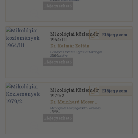
Tűzött kötés
,
85
oldal
Előjegyezhető
Magyar gombászati lapok sorozat
Mikológiai közlemények
Előjegyzem
1964/III.
Dr. Kalmár Zoltán
Országos Erdészeti Egyesület Mikológiai
Szakosztálya
,
1964
Ragasztott papírkötés
,
114
oldal
Előjegyezhető
Mikológiai Közlemények sorozat
Mikológiai Közlemények
Előjegyzem
1979/2.
Dr. Meinhard Moser
...
Mikológiai és Faanyagvédelmi Társaság
,
1979
Tűzött kötés
,
50
oldal
Előjegyezhető
Mikológiai Közlemények sorozat