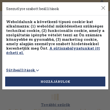
0
Toggle
Főmenü
Könyveink
navigation
Személyre szabott beállítások
Weboldalunk a következő típusú cookie-kat
alkalmazza: (1) weboldal működéséhez szükséges
technikai cookie, (2) funkcionális cookie, amely a
szolgáltatás igénybe vételét teszi az Ön számára
könnyebbé és gyorsabbá, (3) marketing cookie,
amely alapján személyre szabott hirdetésekkel
kereshetjük meg Önt.
A sütiszabályzatunkat itt
érheti el.
Sütibeállítások
HOZZÁJÁRULOK
További szűrők