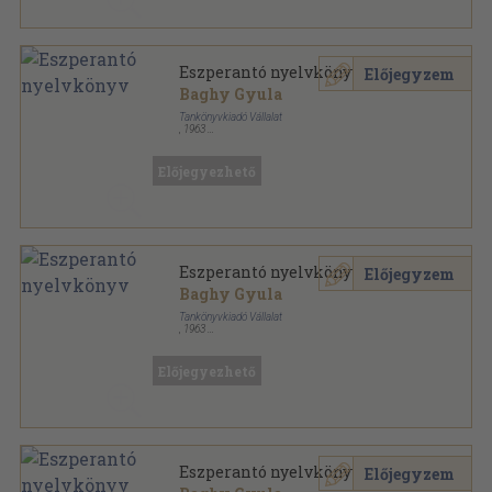
Eszperantó nyelvkönyv
Előjegyzem
Baghy Gyula
Tankönyvkiadó Vállalat
,
1963
Könyvkötői kötés
,
199
oldal
Tanuljunk nyelveket! sorozat
Előjegyezhető
Eszperantó nyelvkönyv
Előjegyzem
Baghy Gyula
Tankönyvkiadó Vállalat
,
1963
Könyvkötői papírkötés
,
199
oldal
Tanuljunk nyelveket! sorozat
Előjegyezhető
Eszperantó nyelvkönyv
Előjegyzem