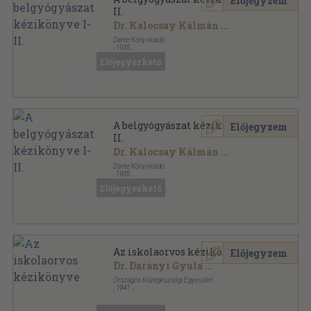
Előjegyzem
II.
Dr. Kalocsay Kálmán
...
Dante Könyvkiadó
,
1935
Vászon
,
858
oldal
Előjegyezhető
A belgyógyászat kézikönyve I-
Előjegyzem
II.
Dr. Kalocsay Kálmán
...
Dante Könyvkiadó
,
1935
Vászon
,
858
oldal
Előjegyezhető
Az iskolaorvos kézikönyve
Előjegyzem
Dr. Darányi Gyula
...
Országos Közegészségi Egyesület
,
1941
Vászon
,
783
oldal