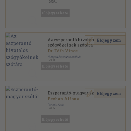
,
2020
Ragasztott papírkötés
,
151
oldal
Előjegyezhető
Az eszperantó hivatalos
Előjegyzem
szógyökeinek szótára
Dr. Tóth Vince
Hungara Esperanto Instituto
,
1930
Keménykötés
,
131
oldal
Előjegyezhető
Eszperantó-magyar szótár
Előjegyzem
Pechan Alfonz
Peranto Kiadó
,
2005
Ragasztott papírkötés
,
460
oldal
Előjegyezhető