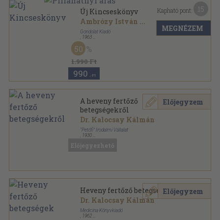
15
Kapható pont:
Új Kincseskönyv
Ambrózy István
...
MEGNÉZEM
Gondolat Kiadó
,
1963
Vászon
,
721
oldal
50
1.990 Ft
990
,-Ft
A heveny fertőző
Előjegyzem
betegségekről
Dr. Kalocsay Kálmán
"Petőfi" Irodalmi Vállalat
,
1930
Tűzött kötés
,
31
oldal
Előjegyezhető
Gyakorló Orvos Könyvtára sorozat
Heveny fertőző betegségek
Előjegyzem
Dr. Kalocsay Kálmán
Medicina Könyvkiadó
,
1962