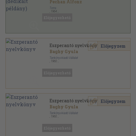
Pechan Alfonz
Terra
,
1964
Varrott keménykötés
,
464
oldal
Előjegyezhető
Kisszótár sorozat sorozat
Eszperantó nyelvkönyv
Előjegyzem
Baghy Gyula
Tankönyvkiadó Vállalat
,
1960
Könyvkötői kötés
,
199
oldal
Tanuljunk nyelveket! sorozat
Előjegyezhető
Eszperantó nyelvkönyv
Előjegyzem
Baghy Gyula
Tankönyvkiadó Vállalat
,
1960
Ragasztott papírkötés
,
199
oldal
Tanuljunk nyelveket! sorozat
Előjegyezhető