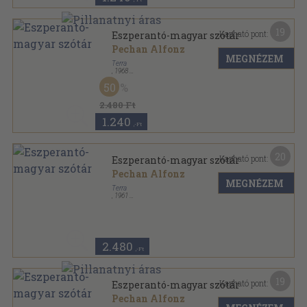
19
Kapható pont:
Eszperantó-magyar szótár
Pechan Alfonz
MEGNÉZEM
Terra
,
1968
Varrott keménykötés
,
464
oldal
50
Kisszótár sorozat sorozat
2.480 Ft
1.240
,-Ft
20
Kapható pont:
Eszperantó-magyar szótár
Pechan Alfonz
MEGNÉZEM
Terra
,
1961
Műanyag kötés
,
464
oldal
Kisszótár sorozat sorozat
2.480
,-Ft
19
Kapható pont:
Eszperantó-magyar szótár
Pechan Alfonz