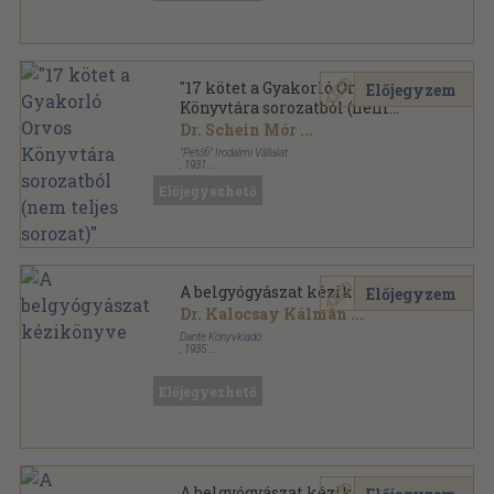
"17 kötet a Gyakorló Orvos
Előjegyzem
Könyvtára sorozatból (nem
teljes sorozat)"
Dr. Schein Mór
...
"Petőfi" Irodalmi Vállalat
,
1931
Könyvkötői kötés
,
612
oldal
Előjegyezhető
Gyakorló Orvos Könyvtára sorozat
A belgyógyászat kézikönyve
Előjegyzem
Dr. Kalocsay Kálmán
...
Dante Könyvkiadó
,
1935
Vászon
,
858
oldal
Előjegyezhető
A belgyógyászat kézikönyve I-