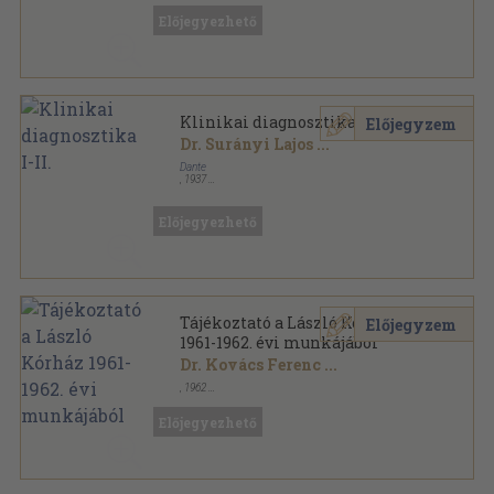
Előjegyezhető
Klinikai diagnosztika I-II.
Előjegyzem
Dr. Surányi Lajos
...
Dante
,
1937
Vászon
,
963
oldal
Előjegyezhető
Tájékoztató a László Kórház
Előjegyzem
1961-1962. évi munkájából
Dr. Kovács Ferenc
...
,
1962
Ragasztott papírkötés
,
177
oldal
Előjegyezhető