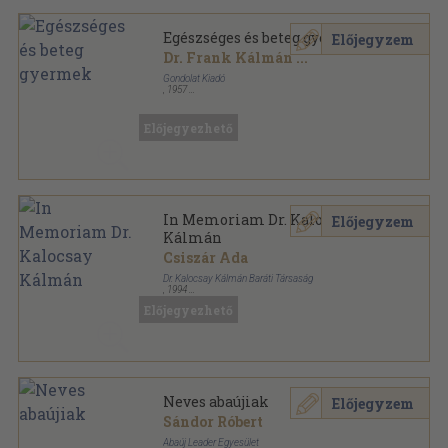
Egészséges és beteg gyermek
Előjegyzem
Dr. Frank Kálmán
...
Gondolat Kiadó
,
1957
Fűzött papírkötés
,
287
oldal
Előjegyezhető
In Memoriam Dr. Kalocsay
Előjegyzem
Kálmán
Csiszár Ada
Dr. Kalocsay Kálmán Baráti Társaság
,
1994
Ragasztott papírkötés
,
100
oldal
Előjegyezhető
Neves abaújiak
Előjegyzem
Sándor Róbert
Abaúj Leader Egyesület