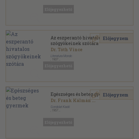
Fűzött papírkötés
,
190
oldal
A gyakorló orvos könyvtára sorozat
Előjegyezhető
Az eszperantó hivatalos
Előjegyzem
szógyökeinek szótára
Dr. Tóth Vince
Literatura Mondo
,
1937
Könyvkötői papírkötés
,
131
oldal
Előjegyezhető
Egészséges és beteg gyermek
Előjegyzem
Dr. Frank Kálmán
...
Gondolat Kiadó
,
1957
Könyvkötői kötés
,
287
oldal
Előjegyezhető