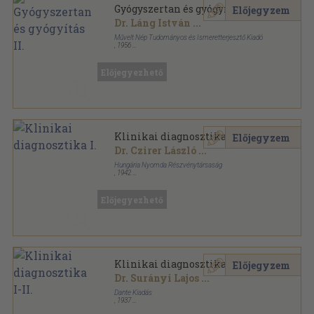
Gyógyszertan és gyógyítás II.
Előjegyzem
Dr. Láng István
...
Művelt Nép Tudományos és Ismeretterjesztő Kiadó
,
1956
Fűzött keménykötés
,
896
oldal
Előjegyezhető
Klinikai diagnosztika I.
Előjegyzem
Dr. Czirer László
...
Hungária Nyomda Részvénytársaság
,
1942
Vászon
,
751
oldal
Előjegyezhető
Klinikai diagnosztika I-II.
Előjegyzem
Dr. Surányi Lajos
...
Dante Kiadás
,
1937
Vászon
,
963
oldal