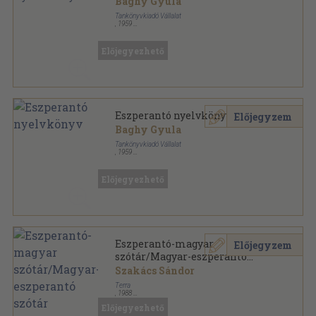
Baghy Gyula
Tankönyvkiadó Vállalat
,
1959
Könyvkötői kötés
,
199
oldal
Tanuljunk nyelveket! sorozat
Előjegyezhető
Eszperantó nyelvkönyv
Előjegyzem
Baghy Gyula
Tankönyvkiadó Vállalat
,
1959
Ragasztott papírkötés
,
199
oldal
Tanuljunk nyelveket! sorozat
Előjegyezhető
Eszperantó-magyar
Előjegyzem
szótár/Magyar-eszperantó
szótár
Szakács Sándor
Terra
,
1988
Varrott keménykötés
,
1024
oldal
Előjegyezhető
Kisszótár sorozat sorozat