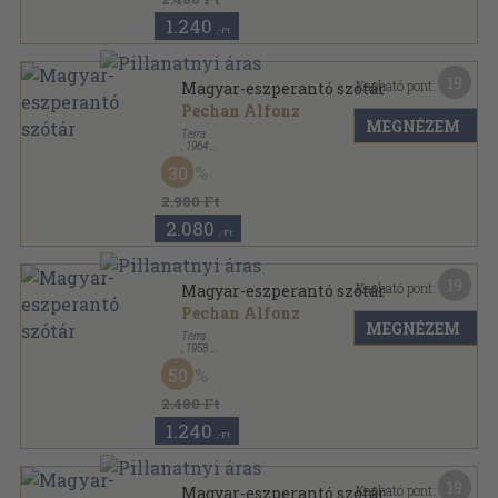
1.240
,-Ft
19
Kapható pont:
Magyar-eszperantó szótár
Pechan Alfonz
MEGNÉZEM
Terra
,
1964
Varrott keménykötés
,
544
oldal
30
Kisszótár sorozat sorozat
2.980 Ft
2.080
,-Ft
19
Kapható pont:
Magyar-eszperantó szótár
Pechan Alfonz
MEGNÉZEM
Terra
,
1958
Vászon
,
544
oldal
50
Kisszótár sorozat sorozat
2.480 Ft
1.240
,-Ft
19
Kapható pont:
Magyar-eszperantó szótár