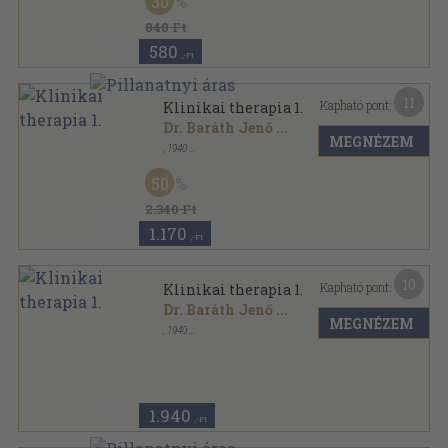
30
840 Ft
580
,-Ft
11
Kapható pont:
Klinikai therapia 1.
Dr. Baráth Jenő
...
MEGNÉZEM
,
1940
Vászon
,
854
oldal
50
2.340 Ft
1.170
,-Ft
10
Kapható pont:
Klinikai therapia 1.
Dr. Baráth Jenő
...
MEGNÉZEM
,
1940
Könyvkötői kötés
,
854
oldal
1.940
,-Ft