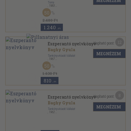
MEGNÉZEM
Terra
,
1983
Varrott keménykötés
,
464
oldal
50
Kisszótár sorozat sorozat
2.480 Ft
1.240
,-Ft
12
Kapható pont:
Eszperantó nyelvkönyv
Baghy Gyula
MEGNÉZEM
Tankönyvkiadó Vállalat
,
1967
Fűzött keménykötés
,
199
oldal
50
Tanuljunk nyelveket! sorozat
1.630 Ft
810
,-Ft
8
Kapható pont:
Eszperantó nyelvkönyv
Baghy Gyula
MEGNÉZEM
Tankönyvkiadó Vállalat
,
1962
Ragasztott papírkötés
,
199
oldal
Tanuljunk nyelveket! sorozat