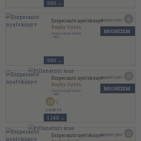
980
,-Ft
8
Kapható pont:
Eszperantó nyelvkönyv
Baghy Gyula
MEGNÉZEM
Tankönyvkiadó Vállalat
,
1963
Ragasztott papírkötés
,
199
oldal
Tanuljunk nyelveket! sorozat
980
,-Ft
10
Kapható pont:
Eszperantó nyelvkönyv
Baghy Gyula
MEGNÉZEM
Tankönyvkiadó Vállalat
,
1968
Fűzött keménykötés
,
199
oldal
30
Tanuljunk nyelveket! sorozat
1.630 Ft
1.140
,-Ft
12
Kapható pont:
Eszperantó nyelvkönyv