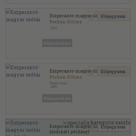
Eszperantó-magyar szótár
Előjegyzem
Pechan Alfonz
,
2003
Ragasztott papírkötés
,
460
oldal
Kisszótár sorozat sorozat
Előjegyezhető
Eszperantó-magyar szótár
Előjegyzem
Pechan Alfonz
Peranto Kiadó
,
2005
Ragasztott papírkötés
,
460
oldal
Kisszótár sorozat sorozat
Előjegyezhető
Eszperantó-magyar szótár
Előjegyzem
(dedikált példány)