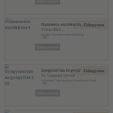
Előjegyezhető
Giesswein-emlékkönyv
Előjegyzem
Vikár Béla
...
Országos Giesswein emlékmű-bizottság
,
1925
Varrott papírkötés
,
246
oldal
Előjegyezhető
Gyógyszertan és gyógyítás I-III.
Előjegyzem
Dr. Csapody István
...
"Művelt Nép" Tudományos és Ismeretterjesztő Kiadó
,
1957
Fűzött keménykötés
,
2378
oldal
Előjegyezhető