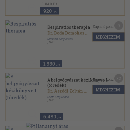
1.840 Ft
920
,-Ft
9
Kapható pont:
Respiratiós therapia
Dr. Boda Domokos
...
MEGNÉZEM
Medicina Könyvkiadó
,
1963
Vászon
,
235
oldal
1.880
,-Ft
32
Kapható pont:
A belgyógyászat kézikönyve I.
(töredék)
MEGNÉZEM
Dr. Aszódi Zoltán
...
Dante Könyvkiadó
,
1935
Vászon
,
392
oldal
6.480
,-Ft