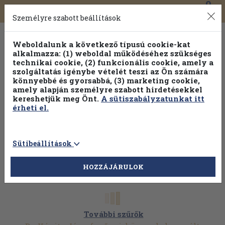
0
Toggle
Főmenü
Könyveink
navigation
Személyre szabott beállítások
Weboldalunk a következő típusú cookie-kat
alkalmazza: (1) weboldal működéséhez szükséges
technikai cookie, (2) funkcionális cookie, amely a
szolgáltatás igénybe vételét teszi az Ön számára
könnyebbé és gyorsabbá, (3) marketing cookie,
amely alapján személyre szabott hirdetésekkel
kereshetjük meg Önt.
A sütiszabályzatunkat itt
érheti el.
Sütibeállítások
HOZZÁJÁRULOK
További szűrők