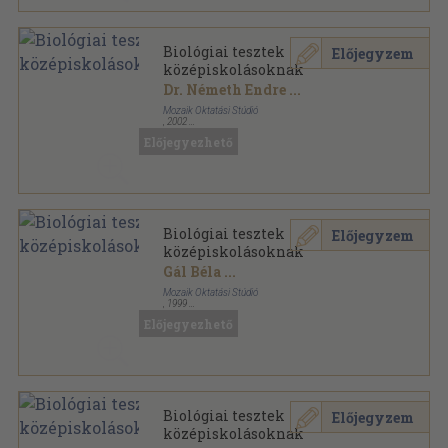
Biológiai tesztek
Előjegyzem
középiskolásoknak
Dr. Németh Endre
...
Mozaik Oktatási Stúdió
,
2002
Ragasztott papírkötés
,
253
oldal
Előjegyezhető
Középiskolások kézikönyve sorozat
Biológiai tesztek
Előjegyzem
középiskolásoknak
Gál Béla
...
Mozaik Oktatási Stúdió
,
1999
Ragasztott papírkötés
,
253
oldal
Előjegyezhető
Középiskolások kézikönyve sorozat
Biológiai tesztek
Előjegyzem
középiskolásoknak