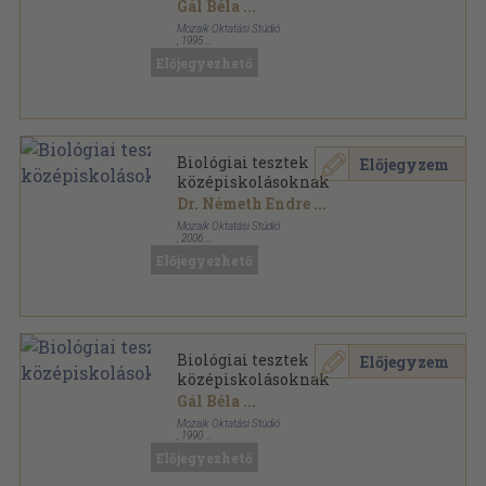
Gál Béla
...
Mozaik Oktatási Stúdió
,
1995
Ragasztott papírkötés
,
287
oldal
Előjegyezhető
Biológiai tesztek
Előjegyzem
középiskolásoknak
Dr. Németh Endre
...
Mozaik Oktatási Stúdió
,
2006
Ragasztott papírkötés
,
253
oldal
Előjegyezhető
Középiskolások kézikönyve sorozat
Biológiai tesztek
Előjegyzem
középiskolásoknak
Gál Béla
...
Mozaik Oktatási Stúdió
,
1990
Ragasztott papírkötés
,
287
oldal
Előjegyezhető