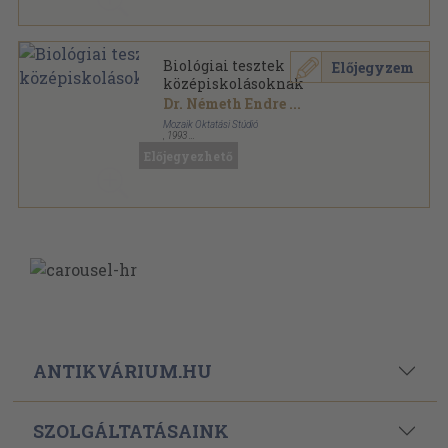
Biológiai tesztek
Előjegyzem
középiskolásoknak
Dr. Németh Endre
...
Mozaik Oktatási Stúdió
,
1993
Ragasztott papírkötés
,
287
oldal
Előjegyezhető
ANTIKVÁRIUM.HU
SZOLGÁLTATÁSAINK