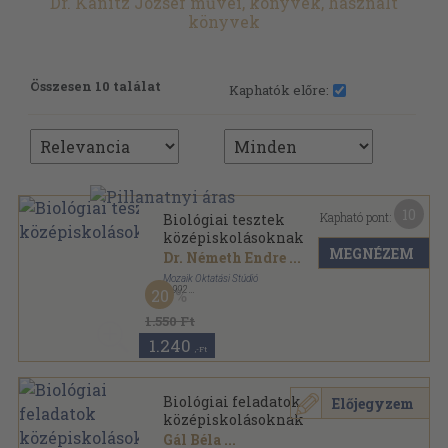
Dr. Kánitz József művei, könyvek, használt
könyvek
Összesen 10 találat
Kaphatók előre:
10
Kapható pont:
Biológiai tesztek
középiskolásoknak
MEGNÉZEM
Dr. Németh Endre
...
Mozaik Oktatási Stúdió
,
1992
20
Ragasztott papírkötés
,
287
oldal
1.550 Ft
1.240
,-Ft
Biológiai feladatok
Előjegyzem
középiskolásoknak
Gál Béla
...