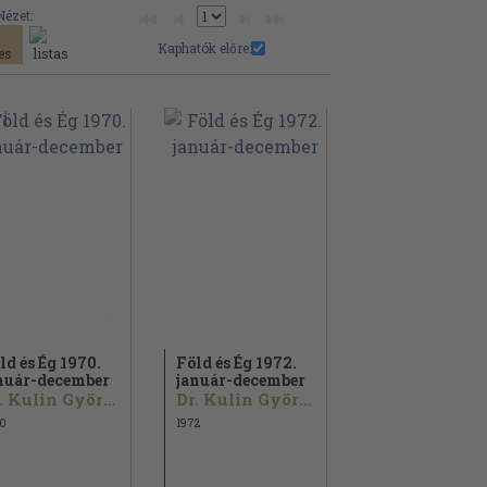
Nézet:
Kaphatók előre:
ld és Ég 1970.
Föld és Ég 1972.
nuár-december
január-december
Dr. Kulin György...
Dr. Kulin György...
0
1972