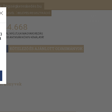
k: Régiségkereskedés.hu
A kosaram
HÍRLEVÉL
BELÉPÉS/REGISZTRÁCIÓ
MÉG
0
5000
Ft
144.668
)
ÁNNYAL NYÚJTJUK MAGYARORSZÁG
t
GYOBB ANTIKVÁR KÖNYV-KÍNÁLATÁT
YOK
KÖTELEZŐ ÉS AJÁNLOTT OLVASMÁNYOK
ált könyvek