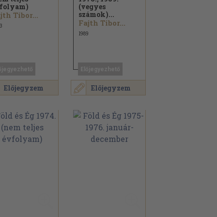
folyam)
(vegyes
számok)...
jth Tibor...
Fajth Tibor...
3
1989
őjegyezhető
Előjegyezhető
Előjegyzem
Előjegyzem