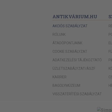
ANTIKVÁRIUM.HU
S
AKCIÓS SZABÁLYZAT
R
RÓLUNK
P
ÁTADÓPONTJAINK
E
COOKIE SZABÁLYZAT
F
ADATKEZELÉSI TÁJÉKOZTATÓ
P
ÜZLETSZABÁLYZAT/ÁSZF
K
KARRIER
C
BAGOLYMÚZEUM
H
VISSZATÉRÍTÉSI SZABÁLYZAT