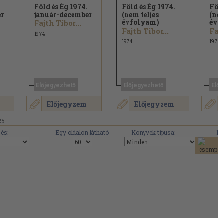
Föld és Ég 1974.
Föld és Ég 1974.
Fö
er
január-december
(nem teljes
(n
évfolyam)
év
Fajth Tibor...
Fajth Tibor...
Fa
1974
1974
197
Előjegyezhető
Előjegyezhető
El
Előjegyzem
Előjegyzem
25.
és:
Egy oldalon látható:
Könyvek típusa: