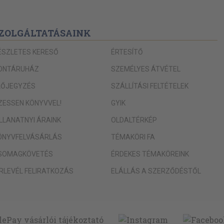
ZOLGÁLTATÁSAINK
ÉSZLETES KERESŐ
ÉRTESÍTŐ
ONTÁRUHÁZ
SZEMÉLYES ÁTVÉTEL
LŐJEGYZÉS
SZÁLLÍTÁSI FELTÉTELEK
IZESSEN KÖNYVVEL!
GYIK
ILLANATNYI ÁRAINK
OLDALTÉRKÉP
ÖNYVFELVÁSÁRLÁS
TÉMAKÖRI FA
SOMAGKÖVETÉS
ÉRDEKES TÉMAKÖREINK
ÍRLEVÉL FELIRATKOZÁS
ELÁLLÁS A SZERZŐDÉSTŐL