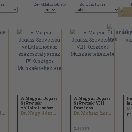
és:
Egy oldalon látható:
Könyvek típusa:
-
A Magyar Jogász
A Magyar Jogász
Fö
Szövetség
Szövetség VIII.
ja
vállalati jogász...
Országos...
Dr. Karlóczai János...
Dr. Nagy József...
Dr. Molnár Imre...
197
2.480 Ft