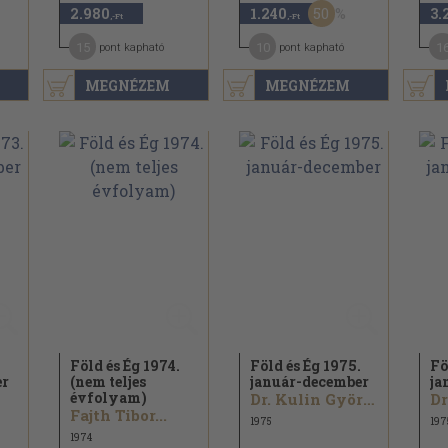
50
2.980
1.240
3.
,-Ft
,-Ft
15
10
1
pont kapható
pont kapható
MEGNÉZEM
MEGNÉZEM
Föld és Ég 1974.
Föld és Ég 1975.
Fö
er
(nem teljes
január-december
ja
évfolyam)
Dr. Kulin György...
Fajth Tibor...
1975
197
1974