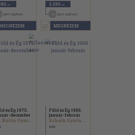
280
3.280
,-Ft
,-Ft
6
16
pont kapható
pont kapható
MEGNÉZEM
MEGNÉZEM
ld és Ég 1975.
Föld és Ég 1969.
nuár-december
január-február
Dr. Kulin György...
Schalk Gyula...
5
1969