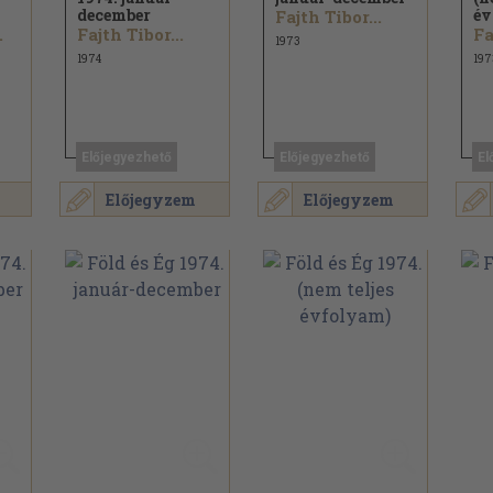
december
év
Fajth Tibor...
.
Fajth Tibor...
Fa
1973
1974
197
Előjegyezhető
Előjegyezhető
El
Előjegyzem
Előjegyzem