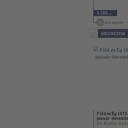
3.280
,-Ft
26
pont kapható
MEGNÉZEM
Föld és Ég 1970
január-decemb