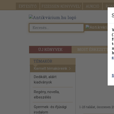
ÉRTESÍTŐ
FIZESSEN
KÖNYVVEL!
AUKCIÓ
PON
W
(
f
t
m
ÚJ KÖNYVEK
MOST ÉRKEZETT
h
s
TÉMAKÖR
Kiemelt témaköreink
S
Dedikált, aláírt
kiadványok
Regény, novella,
elbeszélés
Gyermek- és ifjúsági
1-25 találat, összesen 2
irodalom