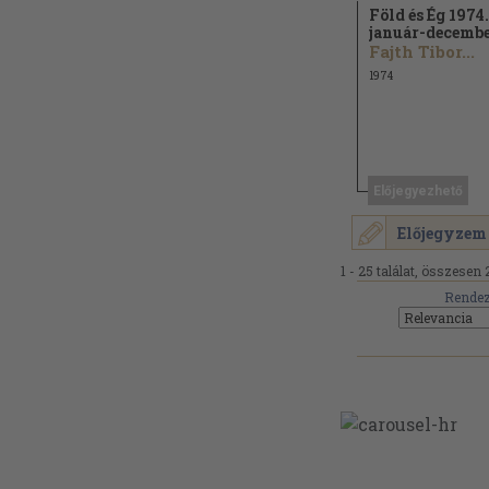
Föld és Ég 1974.
január-decemb
Fajth Tibor...
1974
Előjegyezhető
Előjegyzem
1 - 25 találat, összesen 
Rendez