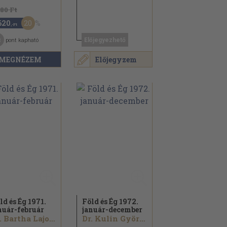
280 Ft
20
620
,-Ft
3
Előjegyezhető
pont kapható
MEGNÉZEM
Előjegyzem
ld és Ég 1971.
Föld és Ég 1972.
nuár-február
január-december
Ifj. Bartha Lajos...
Dr. Kulin György...