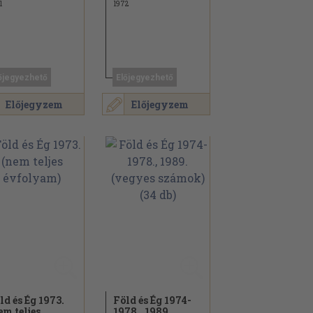
1
1972
őjegyezhető
Előjegyezhető
Előjegyzem
Előjegyzem
ld és Ég 1973.
Föld és Ég 1974-
em teljes
1978., 1989.