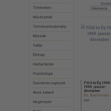
Rendez
Történelem
Művészetek
Természettudomány
Műszaki
Vallás
Életrajz
Háztartástan
Pszichológia
Föld és Ég 1966
Szerelmes regények
1969. január-
december
Akció, kaland
1969
Idegennyelv