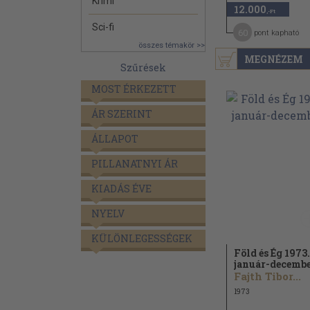
Krimi
12.000
,-Ft
Sci-fi
60
pont kapható
összes témakör >>
MEGNÉZEM
Szűrések
MOST ÉRKEZETT
ÁR SZERINT
ÁLLAPOT
PILLANATNYI ÁR
KIADÁS ÉVE
NYELV
KÜLÖNLEGESSÉGEK
Föld és Ég 1973.
január-decemb
Fajth Tibor...
1973