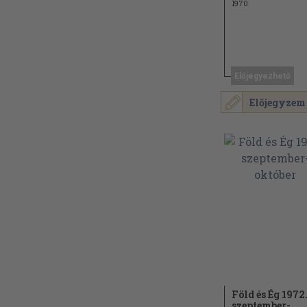
1970
Előjegyezhető
Előjegyzem
Föld és Ég 1972
szeptember-