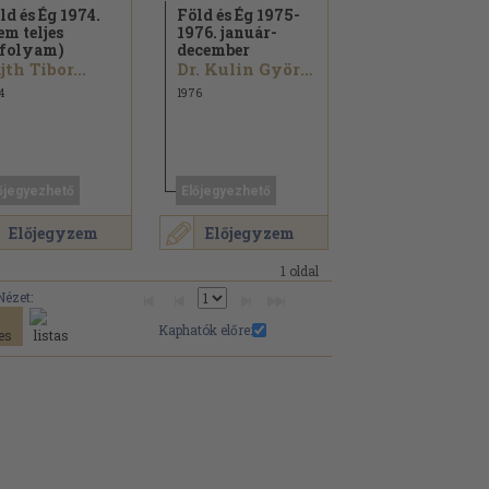
ld és Ég 1974.
Föld és Ég 1975-
em teljes
1976. január-
folyam)
december
jth Tibor...
Dr. Kulin György...
4
1976
őjegyezhető
Előjegyezhető
Előjegyzem
Előjegyzem
1 oldal
Nézet:
Kaphatók előre: