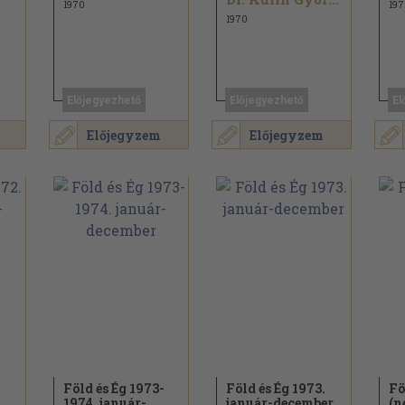
1970
197
1970
Előjegyezhető
Előjegyezhető
El
Előjegyzem
Előjegyzem
.
Föld és Ég 1973-
Föld és Ég 1973.
Fö
1974. január-
január-december
(n