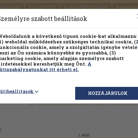
TÁRUHÁZ
ELŐJEGYZÉS
AJÁNDÉKUTALVÁNY
Partnerün
SZÁLLÍTÁS
SEGÍTSÉG
Személyre szabott beállítások
1.
Részletes kereső
Témaköri fa
eboldalunk a következő típusú cookie-kat alkalmazza:
1) weboldal működéséhez szükséges technikai cookie, (2
KIADV
unkcionális cookie, amely a szolgáltatás igénybe vételé
LEGNA
eszi az Ön számára könnyebbé és gyorsabbá, (3)
arketing cookie, amely alapján személyre szabott
PILLANATNYI ÁRAINK
FENNTARTHATÓ OLVASMÁN
irdetésekkel kereshetjük meg Önt.
A
ütiszabályzatunkat itt érheti el.
ütibeállítások
HOZZÁJÁRULOK
Dr. Karlóczai János művei, könyvek, haszn
5.
1 oldal