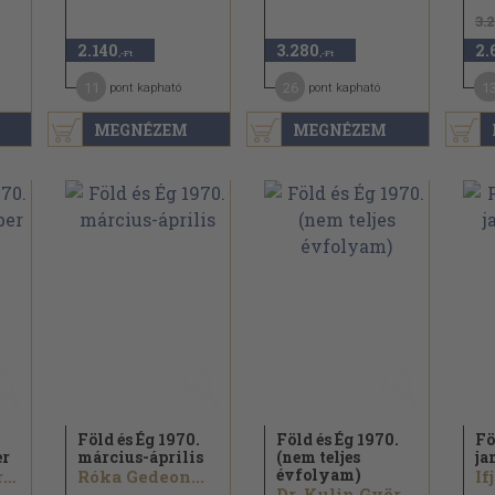
3.
2.140
3.280
2.
,-Ft
,-Ft
11
26
1
pont kapható
pont kapható
MEGNÉZEM
MEGNÉZEM
.
Föld és Ég 1970.
Föld és Ég 1970.
Fö
er
március-április
(nem teljes
ja
évfolyam)
Dr. Kulin György...
Róka Gedeon...
Dr. Kulin György...