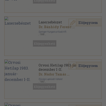
Előjegyezhető
Fül-orr-gégészeti Útmutató sorozat
Lasersebészet
Előjegyzem
Dr. Bánhidy Ferenc
...
Springer Hungarica Kiadó Kft.
,
1998
Ragasztott papírkötés
,
396
oldal
Előjegyezhető
Orvosi Hetilap 1983. január-
Előjegyzem
december I-II.
Dr. Nádor Tamás
...
Ifjúsági Lapkiadó Vállalat
,
1983
Könyvkötői kötés
,
3207
oldal
Előjegyezhető
Orvosi Hetilap sorozat