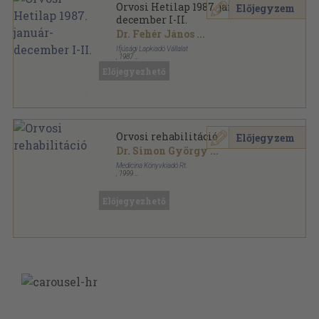
Orvosi Hetilap 1987. január-
Előjegyzem
december I-II.
Dr. Fehér János
...
Ifjúsági Lapkiadó Vállalat
,
1987
Könyvkötői kötés
,
2832
oldal
Előjegyezhető
Orvosi Hetilap sorozat
Orvosi rehabilitáció
Előjegyzem
Dr. Simon György
...
Medicina Könyvkiadó Rt.
,
1999
Fűzött kemény papírkötés
,
369
oldal
Előjegyezhető