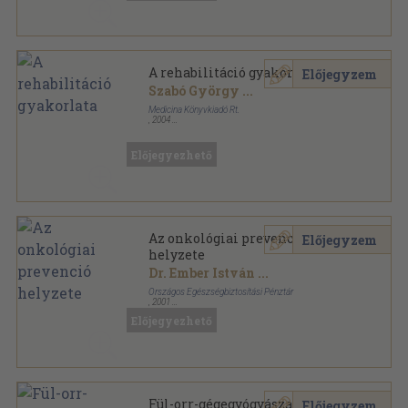
A rehabilitáció gyakorlata
Előjegyzem
Szabó György
...
Medicina Könyvkiadó Rt.
,
2004
Fűzött kemény papírkötés
,
525
oldal
Előjegyezhető
Az onkológiai prevenció
Előjegyzem
helyzete
Dr. Ember István
...
Országos Egészségbiztosítási Pénztár
,
2001
Fűzött kemény papírkötés
,
235
oldal
Előjegyezhető
Fül-orr-gégegyógyászat 1988.
Előjegyzem