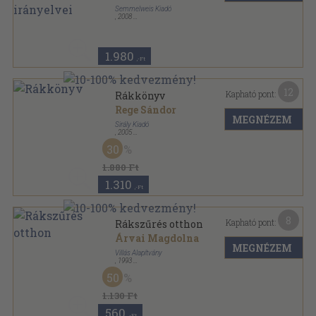
Semmelweis Kiadó
,
2008
Ragasztott papírkötés
,
750
oldal
1.980
,-Ft
12
Kapható pont:
Rákkönyv
Rege Sándor
MEGNÉZEM
Sirály Kiadó
,
2005
Ragasztott papírkötés
,
211
oldal
30
1.880 Ft
1.310
,-Ft
8
Kapható pont:
Rákszűrés otthon
Árvai Magdolna
MEGNÉZEM
Villás Alapítvány
,
1993
Tűzött kötés
,
96
oldal
50
1.130 Ft
560
,-Ft