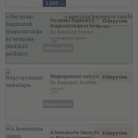
1.600
,-Ft
Fej-nyaki daganatok
Előjegyzem
diagnosztikája és terápiája
(dedikált példány)
Dr. Bánhidy Ferenc
...
Orvostovábbképző Egyetem
,
1991
Ragasztott papírkötés
,
351
oldal
Előjegyezhető
Nőgyógyászati onkológia
Előjegyzem
Dr. Bagaméri Andrea
...
Zafír Press
,
2012
Ragasztott papírkötés
,
311
oldal
Előjegyezhető
A humanista Janus Pannonius
Előjegyzem
és Mátyás könyvtára