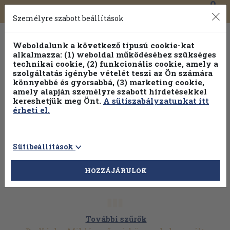
0
Toggle
Főmenü
Könyveink
navigation
Személyre szabott beállítások
Weboldalunk a következő típusú cookie-kat
alkalmazza: (1) weboldal működéséhez szükséges
technikai cookie, (2) funkcionális cookie, amely a
szolgáltatás igénybe vételét teszi az Ön számára
könnyebbé és gyorsabbá, (3) marketing cookie,
Válogasson több mint 1.000.000 kiadványunk közül
10-
amely alapján személyre szabott hirdetésekkel
100% kedvezménnyel!
kereshetjük meg Önt.
A sütiszabályzatunkat itt
érheti el.
Sütibeállítások
HOZZÁJÁRULOK
További szűrők