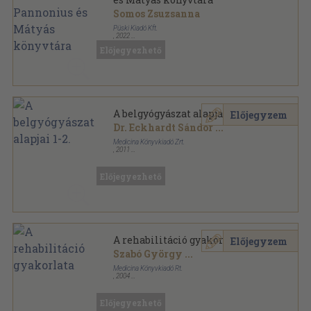
Somos Zsuzsanna
Püski Kiadó Kft.
,
2022
Ragasztott papírkötés
,
219
oldal
Előjegyezhető
A belgyógyászat alapjai 1-2.
Előjegyzem
Dr. Eckhardt Sándor
...
Medicina Könyvkiadó Zrt.
,
2011
Fűzött kemény papírkötés
,
2102
oldal
Előjegyezhető
A rehabilitáció gyakorlata
Előjegyzem
Szabó György
...
Medicina Könyvkiadó Rt.
,
2004
Fűzött kemény papírkötés
,
525
oldal
Előjegyezhető