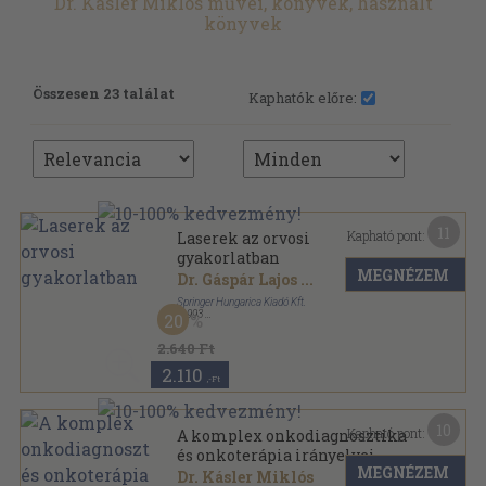
Dr. Kásler Miklós művei, könyvek, használt
könyvek
Összesen 23 találat
Kaphatók előre:
11
Kapható pont:
Laserek az orvosi
gyakorlatban
MEGNÉZEM
Dr. Gáspár Lajos
...
Springer Hungarica Kiadó Kft.
,
1993
20
Ragasztott papírkötés
,
206
oldal
2.640 Ft
2.110
,-Ft
10
Kapható pont:
A komplex onkodiagnosztika
és onkoterápia irányelvei
MEGNÉZEM
Dr. Kásler Miklós