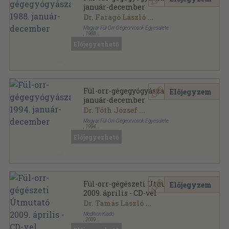
január-december
Dr. Faragó László
...
Magyar Fül-Orr-Gégeorvosok Egyesülete
,
1988
Tűzött kötés
,
256
oldal
Előjegyezhető
Fül-Orr-Gégegyógyászat sorozat
Fül-orr-gégegyógyászat 1994.
Előjegyzem
január-december
Dr. Tóth József
...
Magyar Fül-Orr-Gégeorvosok Egyesülete
,
1994
Tűzött kötés
,
250
oldal
Előjegyezhető
Fül-Orr-Gégegyógyászat sorozat
Fül-orr-gégészeti Útmutató
Előjegyzem
2009. április - CD-vel
Dr. Tamás László
...
Medition Kiadó
,
2009
Ragasztott papírkötés
,
208
oldal