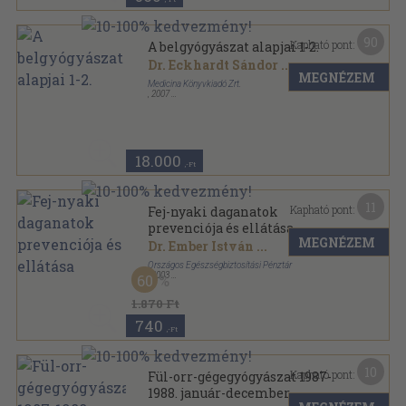
90
Kapható pont:
A belgyógyászat alapjai 1-2.
Dr. Eckhardt Sándor
...
MEGNÉZEM
Medicina Könyvkiadó Zrt.
,
2007
Fűzött kemény papírkötés
,
1769
oldal
18.000
,-Ft
11
Kapható pont:
Fej-nyaki daganatok
prevenciója és ellátása
MEGNÉZEM
Dr. Ember István
...
Országos Egészségbiztosítási Pénztár
,
2003
60
Fűzött kemény papírkötés
,
278
oldal
1.870 Ft
740
,-Ft
10
Kapható pont:
Fül-orr-gégegyógyászat 1987-
1988. január-december