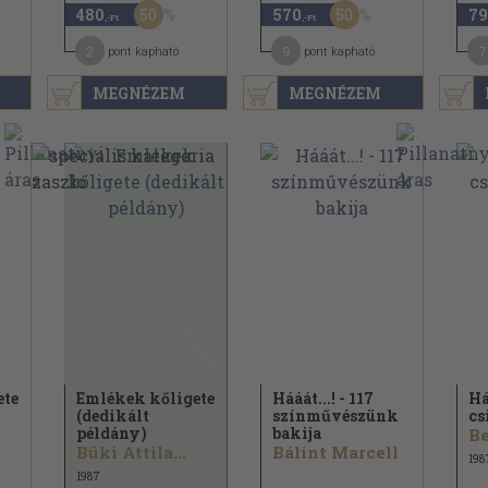
50
50
480
570
79
,-Ft
,-Ft
2
9
7
pont kapható
pont kapható
MEGNÉZEM
MEGNÉZEM
ete
Emlékek kőligete
Hááát...! - 117
H
(dedikált
színművészünk
cs
példány)
bakija
Be
Büki Attila...
Bálint Marcell
198
1987