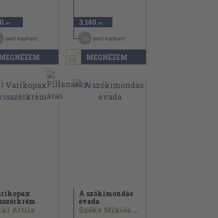
0
3.140
,-Ft
,-Ft
16
pont kapható
pont kapható
MEGNÉZEM
MEGNÉZEM
rikopax
A szókimondás
sszérkrém
évada
ki Attila
Szőke Miklós Árpád...