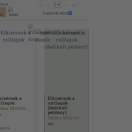
Nézet:
Kaphatók előre:
kísérnek a
Elkísérnek a
illagok
csillagok
(dedikált
Szőke Miklós Árpád...
példány)
6
Szőke Miklós Árpád...
1986
140 Ft