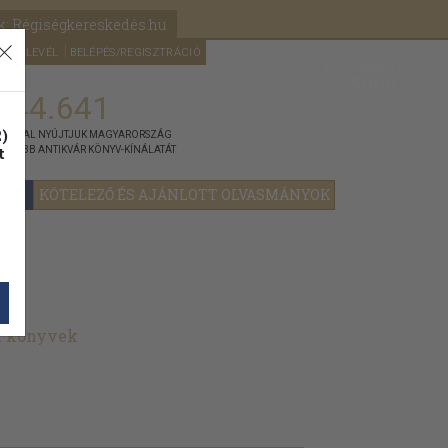
k: Régiségkereskedés.hu
A kosaram
HÍRLEVÉL
BELÉPÉS/REGISZTRÁCIÓ
MÉG
0
5000
Ft
144.641
)
ÁNNYAL NYÚJTJUK MAGYARORSZÁG
t
GYOBB ANTIKVÁR KÖNYV-KÍNÁLATÁT
YOK
KÖTELEZŐ ÉS AJÁNLOTT OLVASMÁNYOK
lt könyvek