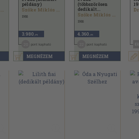
példány)
(többszörösen
19
dedikált...
Szőke Miklós Árpád...
Szőke Miklós Árpád...
Szőke Miklós Árpád...
1988
1988
3.980
4.360
,-Ft
,-Ft
20
22
El
pont kapható
pont kapható
MEGNÉZEM
MEGNÉZEM