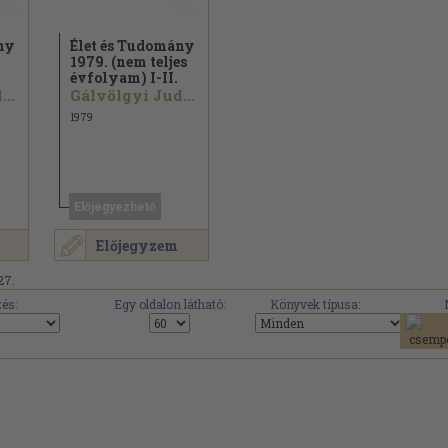
ny
Élet és Tudomány
1979. (nem teljes
évfolyam) I-II.
Gálvölgyi Judit...
Gálvölgyi Judit...
1979
Előjegyezhető
Előjegyzem
27.
és:
Egy oldalon látható:
Könyvek típusa: