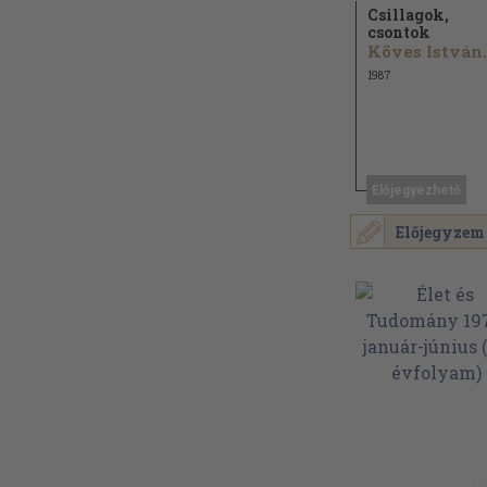
Csillagok,
csontok
Köves István.
1987
Előjegyezhető
Előjegyzem