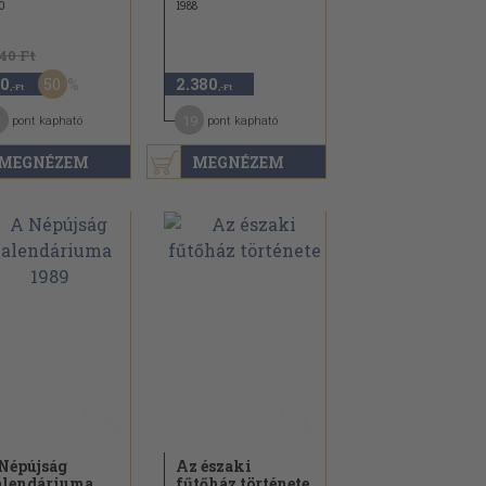
0
1988
140 Ft
50
0
2.380
,-Ft
,-Ft
19
pont kapható
pont kapható
MEGNÉZEM
MEGNÉZEM
Népújság
Az északi
lendáriuma
fűtőház története