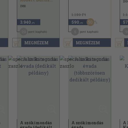
199
1988
1.180 Ft
1.
50
3.940
590
57
,-Ft
,-Ft
20
5
9
pont kapható
pont kapható
MEGNÉZEM
MEGNÉZEM
s
A szókimondás
A szókimondás
A 
évada (dedikált
évada
Ka