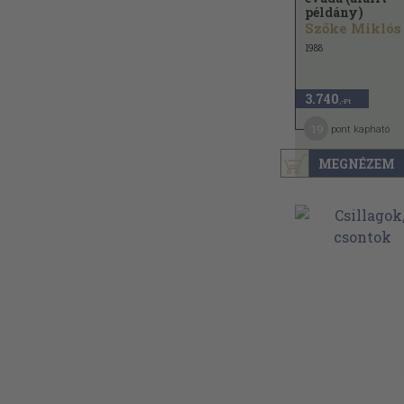
példány)
1988
3.740
,-Ft
19
pont kapható
MEGNÉZEM