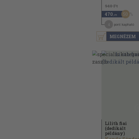
940 Ft
50
470
,-Ft
4
pont kapható
MEGNÉZEM
Lilith fiai
(dedikált
példány)
Kende Sándo