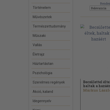
Rendez
Történelem
Művészetek
Természettudomány
Műszaki
Vallás
Életrajz
Háztartástan
Pszichológia
Becsülettel élte
Szerelmes regények
haltak a hazáér
Márkus László
Akció, kaland
Idegennyelv