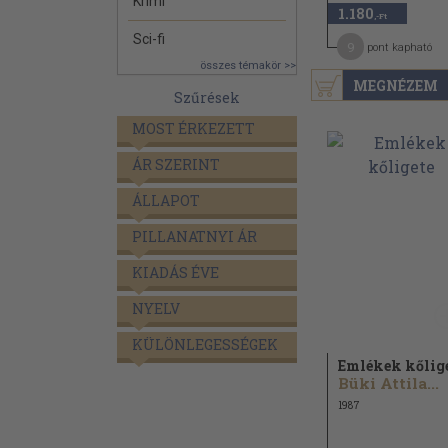
Krimi
1.180
,-Ft
Sci-fi
9
pont kapható
összes témakör >>
MEGNÉZEM
Szűrések
MOST ÉRKEZETT
ÁR SZERINT
ÁLLAPOT
PILLANATNYI ÁR
KIADÁS ÉVE
NYELV
KÜLÖNLEGESSÉGEK
Emlékek kőlig
Büki Attila...
1987