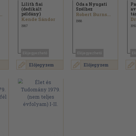
Lilith fiai
Óda a Nyugati
Pa
(dedikált
Szélhez
av
példány)
tá
..
Robert Burns...
Kende Sándor
1988
1987
199
Előjegyezhető
Előjegyezhető
El
Előjegyzem
Előjegyzem