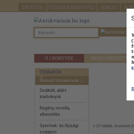
ÉRTESÍTŐ
FIZESSEN
KÖNYVVEL!
AUKCIÓ
PON
W
(
f
t
m
ÚJ KÖNYVEK
MOST ÉRKEZETT
h
s
TÉMAKÖR
Kiemelt témaköreink
S
Dedikált, aláírt
kiadványok
Regény, novella,
elbeszélés
Gyermek- és ifjúsági
1-27 találat, összesen 2
irodalom