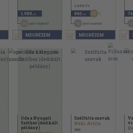
1.690 Ft
50
1.980
840
74
,-Ft
,-Ft
16
13
4
pont kapható
pont kapható
MEGNÉZEM
MEGNÉZEM
Óda a Nyugati
Szélfútta szavak
Va
Szélhez (dedikált
vi
Büki Attila
példány)
Bü
1986
r
Robert Burns...