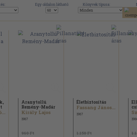
és:
Egy oldalon látható:
Könyvek típusa:
k,
Aranytollú
Életbiztosítás
El
t
Remény-Madár
cs
Fassang János Pál
...
Király Lajos
1987
1987
198
960 Ft
1.150 Ft
1.