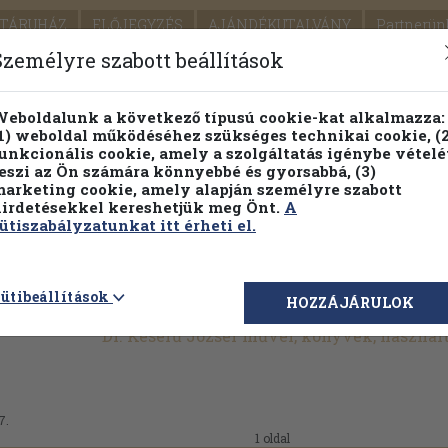
TÁRUHÁZ
ELŐJEGYZÉS
AJÁNDÉKUTALVÁNY
Partnerün
SZÁLLÍTÁS
SEGÍTSÉG
Személyre szabott beállítások
1.
Részletes kereső
Témaköri fa
eboldalunk a következő típusú cookie-kat alkalmazza:
1) weboldal működéséhez szükséges technikai cookie, (2
KIADV
unkcionális cookie, amely a szolgáltatás igénybe vételé
LEGNA
eszi az Ön számára könnyebbé és gyorsabbá, (3)
arketing cookie, amely alapján személyre szabott
PILLANATNYI ÁRAINK
FENNTARTHATÓ OLVASMÁN
irdetésekkel kereshetjük meg Önt.
A
ütiszabályzatunkat itt érheti el.
ütibeállítások
HOZZÁJÁRULOK
Dr. Keserű József művei, könyvek, haszná
7.
1 oldal