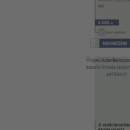
1987
4.580
,-Ft
37
pont kapható
MEGNÉZEM
A szókimondá
évada (aláírt