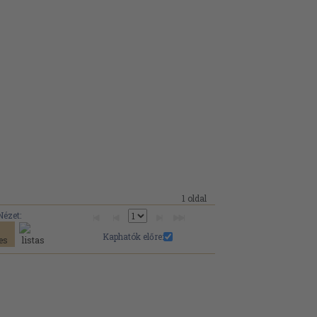
1 oldal
Nézet:
Kaphatók előre: