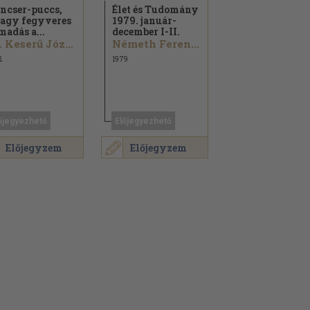
ncser-puccs,
Élet és Tudomány
agy fegyveres
1979. január-
madás a...
december I-II.
Dr. Keserű József
Németh Ferenc...
2
1979
őjegyezhető
Előjegyezhető
Előjegyzem
Előjegyzem