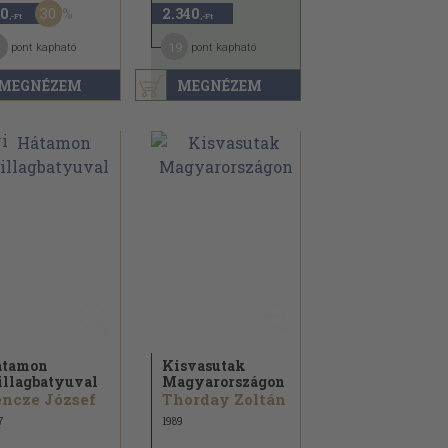
30
0
2.340
,-Ft
,-Ft
19
pont kapható
pont kapható
MEGNÉZEM
MEGNÉZEM
átamon
Kisvasutak
illagbatyuval
Magyarországon
ncze József
Thorday Zoltán
7
1989