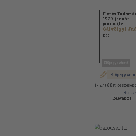
Élet és Tudomá
1979. január-
június (fél...
1979
Előjegyezhető
Előjegyzem
1 - 27 találat, összesen 
Rendez