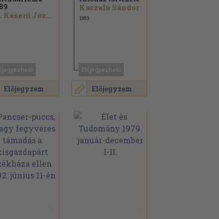
89
Kaszala Sándor
Dr. Keserű József
1989
őjegyezhető
Előjegyezhető
Előjegyzem
Előjegyzem