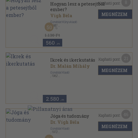
8
Kapható pont:
Hogyan lesz a petesejtből
ember?
MEGNÉZEM
Vígh Béla
Gondolat Könyvkiadó
,
1981
50
Ragasztott papírkötés
,
127
oldal
Gondolat Zsebkönyvek sorozat
1.130 Ft
560
,-Ft
21
Kapható pont:
Ikrek és ikerkutatás
Dr. Malán Mihály
MEGNÉZEM
Gondolat Kiadó
,
1962
Fűzött papírkötés
,
155
oldal
Gondolattár sorozat
2.580
,-Ft
46
Kapható pont:
Jóga és tudomány
Dr. Vígh Béla
MEGNÉZEM
Gondolat Kiadó
,
1972
Ragasztott papírkötés
,
540
oldal