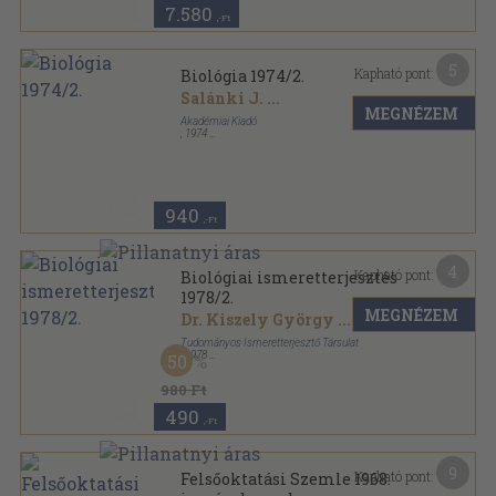
7.580
,-Ft
5
Kapható pont:
Biológia 1974/2.
Salánki J.
...
MEGNÉZEM
Akadémiai Kiadó
,
1974
Ragasztott papírkötés
,
58
oldal
Biológia sorozat
940
,-Ft
4
Kapható pont:
Biológiai ismeretterjesztés
1978/2.
MEGNÉZEM
Dr. Kiszely György
...
Tudományos Ismeretterjesztő Társulat
,
1978
50
Ragasztott papírkötés
,
232
oldal
Biológiai ismeretterjesztés sorozat
980 Ft
490
,-Ft
9
Kapható pont:
Felsőoktatási Szemle 1968.