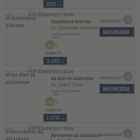
820
,-Ft
25
Kapható pont:
Anatómia-élettan
Dr. Ábrahám Ambrus
...
MEGNÉZEM
Tankönyvkiadó Vállalat
,
1973
Fűzött keménykötés
,
629
oldal
20
3.980 Ft
3.180
,-Ft
10
Kapható pont:
Az élet és születése
Dr. Gánti Tibor
MEGNÉZEM
Tankönyvkiadó Vállalat
,
1980
Ragasztott papírkötés
,
139
oldal
30
1.540 Ft
1.070
,-Ft
11
Kapható pont:
Bevezetés az általános