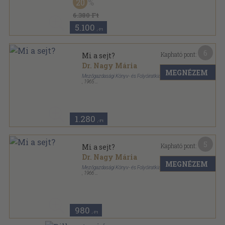
20
6.380 Ft
5.100
,-Ft
6
Kapható pont:
Mi a sejt?
Dr. Nagy Mária
MEGNÉZEM
Mezőgazdasági Könyv- és Folyóiratkiadó Vállalat
,
1965
Fűzött papírkötés
,
262
oldal
1.280
,-Ft
5
Kapható pont:
Mi a sejt?
Dr. Nagy Mária
MEGNÉZEM
Mezőgazdasági Könyv- és Folyóiratkiadó Vállalat
,
1966
Fűzött papírkötés
,
270
oldal
980
,-Ft