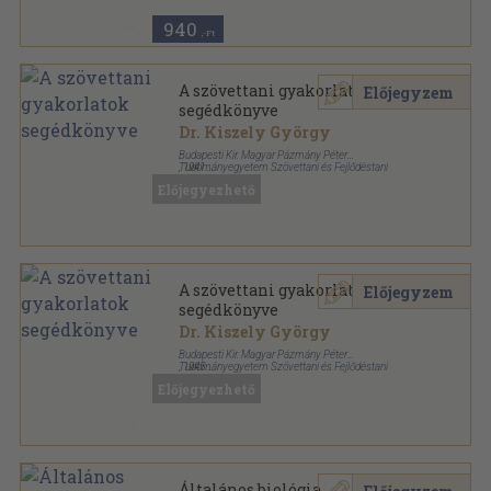
940
,-Ft
A szövettani gyakorlatok
Előjegyzem
segédkönyve
Dr. Kiszely György
Budapesti Kir. Magyar Pázmány Péter
Tudományegyetem Szövettani és Fejlődéstani
,
1941
Intézete
Könyvkötői vászonkötés
,
92
oldal
Előjegyezhető
A szövettani gyakorlatok
Előjegyzem
segédkönyve
Dr. Kiszely György
Budapesti Kir. Magyar Pázmány Péter
Tudományegyetem Szövettani és Fejlődéstani
,
1945
Intézete
Varrott papírkötés
,
89
oldal
Előjegyezhető
Általános biológia