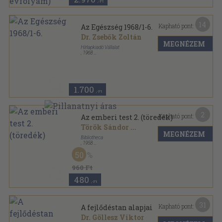
,-Ft
14
Kapható pont:
Az Egészség 1968/1-6.
Dr. Zsebők Zoltán
MEGNÉZEM
Hírlapkiadó Vállalat
,
1968
Könyvkötői kötés
,
192
oldal
Az Egészség sorozat
1.700
,-Ft
2
Kapható pont:
Az emberi test 2. (töredék)
Török Sándor
...
MEGNÉZEM
Bibliotheca
,
1958
Vászon
,
602
oldal
50
960 Ft
480
,-Ft
31
Kapható pont:
A fejlődéstan alapjai
Dr. Göllesz Viktor