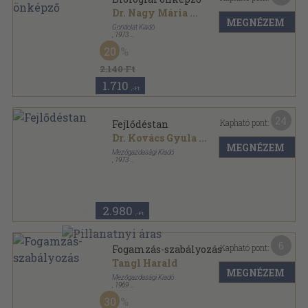
Dr. Nagy Mária
...
MEGNÉZEM
Gondolat Kiadó
,
1973
Fűzött kemény papírkötés
,
348
oldal
20
2.140 Ft
1.710
,-Ft
24
Kapható pont:
Fejlődéstan
Dr. Kovács Gyula
...
MEGNÉZEM
Mezőgazdasági Kiadó
,
1973
Fűzött keménykötés
,
494
oldal
2.980
,-Ft
6
Kapható pont:
Fogamzás-szabályozás
Tangl Harald
MEGNÉZEM
Mezőgazdasági Kiadó
,
1969
Ragasztott papírkötés
,
227
oldal
30
Természet és mezőgazdaság sorozat