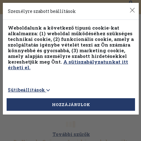
0
Toggle
Főmenü
Könyveink
navigation
Személyre szabott beállítások
Weboldalunk a következő típusú cookie-kat
alkalmazza: (1) weboldal működéséhez szükséges
technikai cookie, (2) funkcionális cookie, amely a
szolgáltatás igénybe vételét teszi az Ön számára
könnyebbé és gyorsabbá, (3) marketing cookie,
Válogasson több mint 30 000 kötet közül
amely alapján személyre szabott hirdetésekkel
Hobbi témakörökben
20% kedvezménnyel!
kereshetjük meg Önt.
A sütiszabályzatunkat itt
érheti el.
Sütibeállítások
HOZZÁJÁRULOK
További szűrők