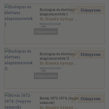
Biológiai és élettani
Előjegyzem
alapismeretek I.
Dr. Kiszely György
...
Medicina Könyvkiadó
,
1958
Félvászon
,
173
oldal
Előjegyezhető
Gyógyszerész továbbképzés sorozat
Biológiai és élettani
Előjegyzem
alapismeretek II.
Dr. Kiszely György
...
Medicina Könyvkiadó
,
1958
Félvászon
,
184
oldal
Előjegyezhető
Gyógyszerész továbbképzés sorozat
Búvár 1972-1974. (vegyes
Előjegyzem
számok)
Dr. Kiszely György
...