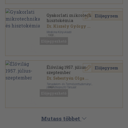
Gyakorlati mikrotechnika és
Előjegyzem
hisztokémia
Dr. Kiszely György
...
Medicina Könyvkiadó
,
1958
Fűzött keménykötés
,
342
oldal
Előjegyezhető
Élővilág 1957. július-
Előjegyzem
szeptember
Dr. Sebestyén Olga
...
Társadalom- és Természettudományi
Ismeretterjesztő Társulat
,
1957
Ragasztott papírkötés
,
64
oldal
Előjegyezhető
Élővilág sorozat
Mutass többet