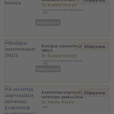
Előjegyzem
Dr. Kiszely György
Semmelweis Orvostudományi Egyetem
,
1970
Ragasztott papírkötés
,
175
oldal
Előjegyezhető
Biológiai ismeretterjesztés
Előjegyzem
1982/2.
Dr. Kiszely György
Tudományos Ismeretterjesztő Társulat
,
1982
Ragasztott papírkötés
,
18
oldal
Előjegyezhető
Biológiai ismeretterjesztés sorozat
A szövettan alapvonalai/A
Előjegyzem
szövettani gyakorlatok
segédkönyve/Az ember
Dr. Vereby Károly
...
fejlődésének
,
1945
alapvonalai/Gyakorlati
Könyvkötői kötés
,
899
oldal