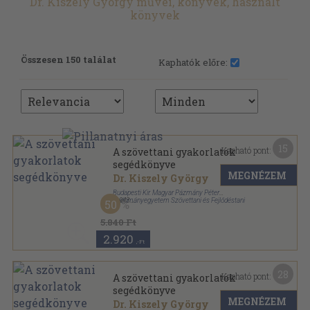
Dr. Kiszely György művei, könyvek, használt
könyvek
Összesen 150 találat
Kaphatók előre:
15
Kapható pont:
A szövettani gyakorlatok
segédkönyve
MEGNÉZEM
Dr. Kiszely György
Budapesti Kir. Magyar Pázmány Péter
Tudományegyetem Szövettani és Fejlődéstani
,
1943
50
Intézete
Könyvkötői vászonkötés
,
89
oldal
5.840 Ft
2.920
,-Ft
28
Kapható pont:
A szövettani gyakorlatok
segédkönyve
MEGNÉZEM
Dr. Kiszely György