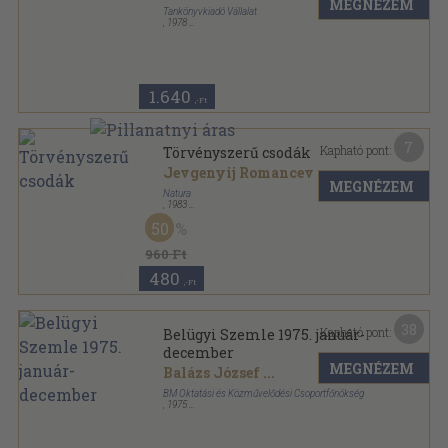
MEGNÉZEM
Tankönyvkiadó Vállalat
,
1978
Ragasztott papírkötés
,
144
oldal
1.640
,-Ft
7
Kapható pont:
Törvényszerű csodák
Jevgenyij Romancev
MEGNÉZEM
Natura
,
1983
Ragasztott papírkötés
,
165
oldal
50
960 Ft
480
,-Ft
38
Kapható pont:
Belügyi Szemle 1975. január-
december
MEGNÉZEM
Balázs József
...
BM Oktatási és Közművelődési Csoportfőnökség
,
1975
Ragasztott papírkötés
,
1530
oldal
Belügyi Szemle sorozat