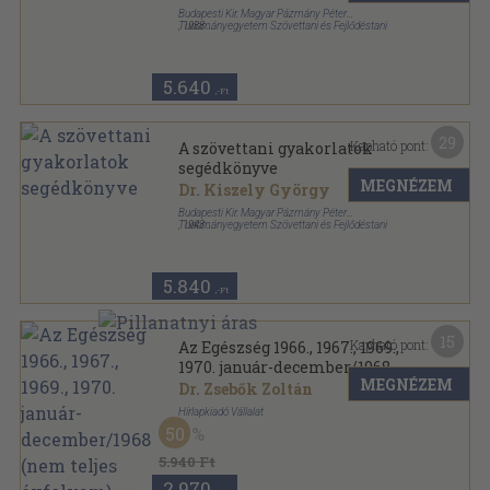
Budapesti Kir. Magyar Pázmány Péter
Tudományegyetem Szövettani és Fejlődéstani
,
1938
Intézete
Könyvkötői papírkötés
,
92
oldal
5.640
,-Ft
29
Kapható pont:
A szövettani gyakorlatok
segédkönyve
MEGNÉZEM
Dr. Kiszely György
Budapesti Kir. Magyar Pázmány Péter
Tudományegyetem Szövettani és Fejlődéstani
,
1943
Intézete
Varrott papírkötés
,
89
oldal
5.840
,-Ft
15
Kapható pont:
Az Egészség 1966., 1967., 1969.,
1970. január-december/1968.
MEGNÉZEM
(nem teljes évfolyam)
Dr. Zsebők Zoltán
Hírlapkiadó Vállalat
50
Könyvkötői kötés
,
899
oldal
Az Egészség sorozat
5.940 Ft
2.970