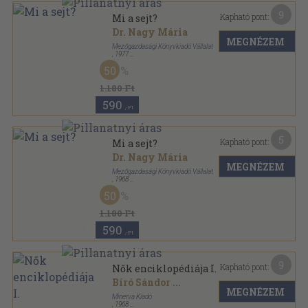
9
Kapható pont:
Mi a sejt?
Dr. Nagy Mária
MEGNÉZEM
Mezőgazdasági Könyvkiadó Vállalat
,
1977
Ragasztott papírkötés
,
335
oldal
50
1.180 Ft
590
,-Ft
5
Kapható pont:
Mi a sejt?
Dr. Nagy Mária
MEGNÉZEM
Mezőgazdasági Könyvkiadó Vállalat
,
1968
Fűzött papírkötés
,
301
oldal
50
1.180 Ft
590
,-Ft
9
Kapható pont:
Nők enciklopédiája I.
Bíró Sándor
...
MEGNÉZEM
Minerva Kiadó
,
1968