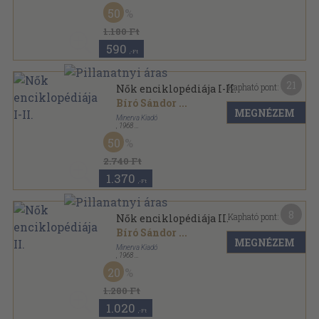
Vászon
,
938
oldal
50
1.180 Ft
590
,-Ft
21
Kapható pont:
Nők enciklopédiája I-II.
Bíró Sándor
...
MEGNÉZEM
Minerva Kiadó
,
1968
Vászon
,
2028
oldal
50
2.740 Ft
1.370
,-Ft
8
Kapható pont:
Nők enciklopédiája II.
Bíró Sándor
...
MEGNÉZEM
Minerva Kiadó
,
1968
Vászon
,
1090
oldal
20
1.280 Ft
1.020
,-Ft