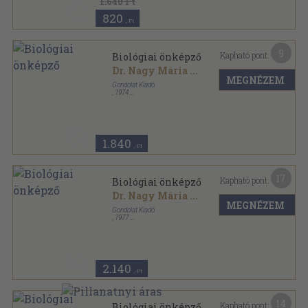
1.640 Ft
820
,-Ft
9
Kapható pont:
Biológiai önképző
Dr. Nagy Mária
...
MEGNÉZEM
Gondolat Kiadó
,
1974
Fűzött kemény papírkötés
,
348
oldal
1.840
,-Ft
17
Kapható pont:
Biológiai önképző
Dr. Nagy Mária
...
MEGNÉZEM
Gondolat Kiadó
,
1977
Fűzött kemény papírkötés
,
348
oldal
2.140
,-Ft
14
Kapható pont:
Biológiai önképző