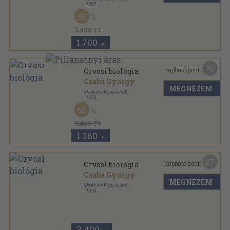
,
1983
Könyvkötői vászonkötés
,
430
oldal
50
3.400 Ft
1.700
,-Ft
20
Kapható pont:
Orvosi biológia
Csaba György
MEGNÉZEM
Medicina Könyvkiadó
,
1979
Fűzött keménykötés
,
401
oldal
60
Egyetemi tankönyv sorozat
3.400 Ft
1.360
,-Ft
27
Kapható pont:
Orvosi biológia
Csaba György
MEGNÉZEM
Medicina Könyvkiadó
,
1979
Vászon
,
400
oldal
3.400