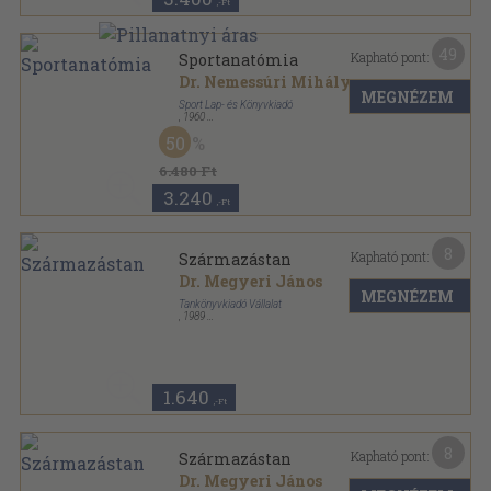
,-Ft
49
Kapható pont:
Sportanatómia
Dr. Nemessúri Mihály
MEGNÉZEM
Sport Lap- és Könyvkiadó
,
1960
Vászon
,
304
oldal
50
6.480 Ft
3.240
,-Ft
8
Kapható pont:
Származástan
Dr. Megyeri János
MEGNÉZEM
Tankönyvkiadó Vállalat
,
1989
Ragasztott papírkötés
,
158
oldal
1.640
,-Ft
8
Kapható pont:
Származástan
Dr. Megyeri János