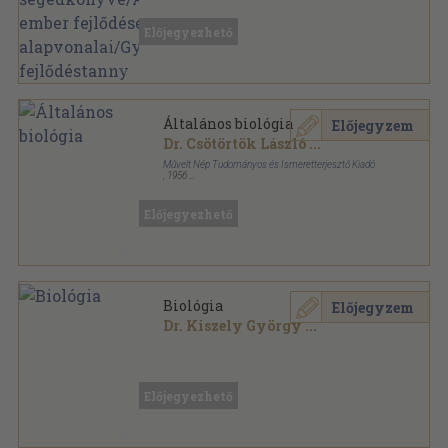
fejlődéstanny
Előjegyezhető
Általános biológia
Előjegyzem
Dr. Csötörtök László
...
Művelt Nép Tudományos és Ismeretterjesztő Kiadó
,
1956
Fűzött keménykötés
,
467
oldal
Előjegyezhető
Biológia
Előjegyzem
Dr. Kiszely György
...
Könyvkötői kötés
,
251
oldal
Előjegyezhető