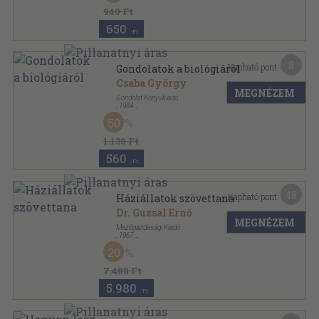
940 Ft
650
,-Ft
8
Kapható pont:
Gondolatok a biológiáról
Csaba György
MEGNÉZEM
Gondolat Könyvkiadó
,
1984
Ragasztott papírkötés
,
250
oldal
50
1.130 Ft
560
,-Ft
48
Kapható pont:
Háziállatok szövettana
Dr. Guzsal Ernő
MEGNÉZEM
Mezőgazdasági Kiadó
,
1967
Vászon
,
438
oldal
20
7.480 Ft
5.980
,-Ft