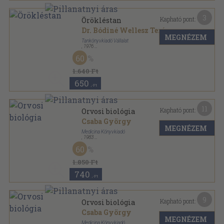
3
Kapható pont:
Örökléstan
Dr. Bódiné Wellesz Teréz
...
MEGNÉZEM
Tankönyvkiadó Vállalat
,
1976
Ragasztott papírkötés
,
241
oldal
60
1.640 Ft
650
,-Ft
11
Kapható pont:
Orvosi biológia
Csaba György
MEGNÉZEM
Medicina Könyvkiadó
,
1983
Vászon
,
430
oldal
60
1.850 Ft
740
,-Ft
9
Kapható pont:
Orvosi biológia
Csaba György
MEGNÉZEM
Medicina Könyvkiadó