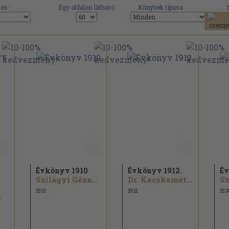
és:
Egy oldalon látható:
Könyvek típusa:
Évkönyv 1910
Évkönyv 1912.
Év
Szilágyi Géza...
Dr. Kecskeméti Lipót...
Sz
1910
1912
191
.