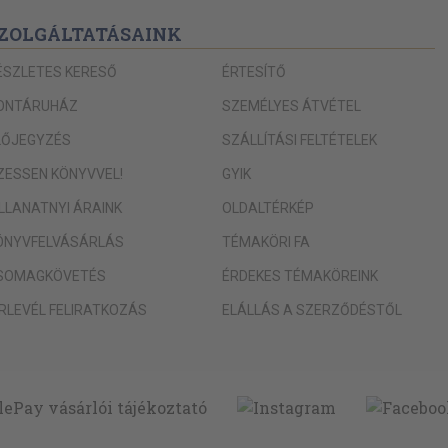
ZOLGÁLTATÁSAINK
ÉSZLETES KERESŐ
ÉRTESÍTŐ
ONTÁRUHÁZ
SZEMÉLYES ÁTVÉTEL
LŐJEGYZÉS
SZÁLLÍTÁSI FELTÉTELEK
IZESSEN KÖNYVVEL!
GYIK
ILLANATNYI ÁRAINK
OLDALTÉRKÉP
ÖNYVFELVÁSÁRLÁS
TÉMAKÖRI FA
SOMAGKÖVETÉS
ÉRDEKES TÉMAKÖREINK
ÍRLEVÉL FELIRATKOZÁS
ELÁLLÁS A SZERZŐDÉSTŐL