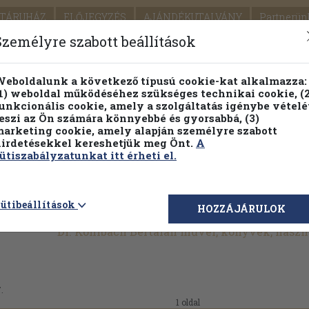
TÁRUHÁZ
ELŐJEGYZÉS
AJÁNDÉKUTALVÁNY
Partnerün
SZÁLLÍTÁS
SEGÍTSÉG
Személyre szabott beállítások
Részletes kereső
Témaköri fa
eboldalunk a következő típusú cookie-kat alkalmazza:
1) weboldal működéséhez szükséges technikai cookie, (2
Vál
unkcionális cookie, amely a szolgáltatás igénybe vételé
eszi az Ön számára könnyebbé és gyorsabbá, (3)
arketing cookie, amely alapján személyre szabott
PILLANATNYI ÁRAINK
FENNTARTHATÓ OLVASMÁN
irdetésekkel kereshetjük meg Önt.
A
ütiszabályzatunkat itt érheti el.
ütibeállítások
HOZZÁJÁRULOK
Dr. Kohlbach Bertalan művei, könyvek, hasz
.
1 oldal