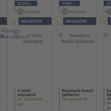
18.000
3.980
15
,-Ft
,-Ft
90
20
7
pont kapható
pont kapható
MEGNÉZEM
MEGNÉZEM
A zsidó
Baumbach Rudolf
E
néprajzról
(gótbetűs)
Bá
Dr. Guttmann Mihály...
Jó
Dr. Kohlbach Bertalan
Baumbach Rudolf
Be
2007
191