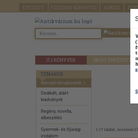
ÉRTESÍTŐ
FIZESSEN
KÖNYVVEL!
AUKCIÓ
PON
W
(
f
t
m
ÚJ KÖNYVEK
MOST ÉRKEZETT
h
s
TÉMAKÖR
Kiemelt témaköreink
S
Dedikált, aláírt
kiadványok
Regény, novella,
elbeszélés
Gyermek- és ifjúsági
1-17 találat, összesen 17
irodalom