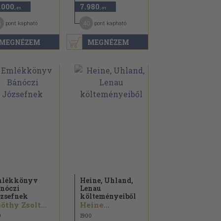
.000
7.980
,-Ft
,-Ft
5
40
pont kapható
pont kapható
MEGNÉZEM
MEGNÉZEM
mlékkönyv
Heine, Uhland,
nóczi
Lenau
zsefnek
költeményeiből
öthy Zsolt...
Heine...
9
1900