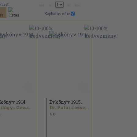
Nézet:
Kaphatók előre:
könyv 1914
Évkönyv 1915.
ilágyi Géza...
Dr. Patai József...
4
1915