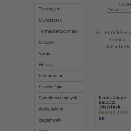
Rendez
Történelem
Művészetek
Természettudomány
Műszaki
Vallás
Életrajz
Háztartástan
Pszichológia
Emlékkönyv
Szerelmes regények
Bánóczi
Józsefnek
Akció, kaland
Beöthy Zsolt..
1919
Idegennyelv