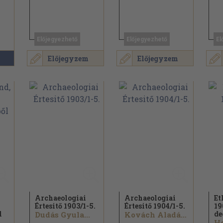
Előjegyezhető
Előjegyezhető
El
Előjegyzem
Előjegyzem
Archaeologiai
Archaeologiai
Et
Értesitő 1903/
1-5.
Értesitő 1904/
1-5.
19
l
de
Dudás Gyula...
Kovách Aladár...
He