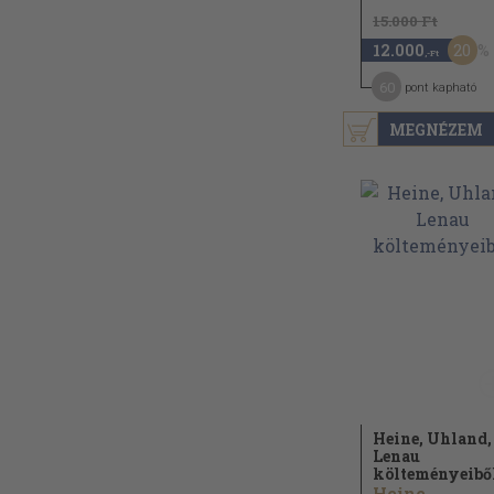
15.000 Ft
20
12.000
,-Ft
60
pont kapható
MEGNÉZEM
Heine, Uhland,
Lenau
költeményeibő
Heine...