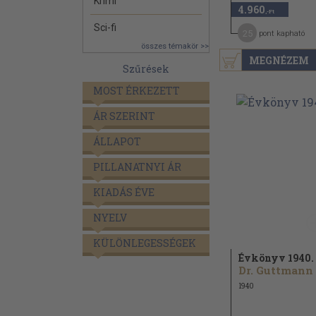
Krimi
4.960
,-Ft
Sci-fi
25
pont kapható
összes témakör >>
MEGNÉZEM
Szűrések
MOST ÉRKEZETT
ÁR SZERINT
ÁLLAPOT
PILLANATNYI ÁR
KIADÁS ÉVE
NYELV
KÜLÖNLEGESSÉGEK
Évkönyv 1940.
1940