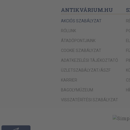
ANTIKVÁRIUM.HU
S
AKCIÓS SZABÁLYZAT
R
RÓLUNK
P
ÁTADÓPONTJAINK
E
COOKIE SZABÁLYZAT
F
ADATKEZELÉSI TÁJÉKOZTATÓ
P
ÜZLETSZABÁLYZAT/ÁSZF
K
KARRIER
C
BAGOLYMÚZEUM
H
VISSZATÉRÍTÉSI SZABÁLYZAT