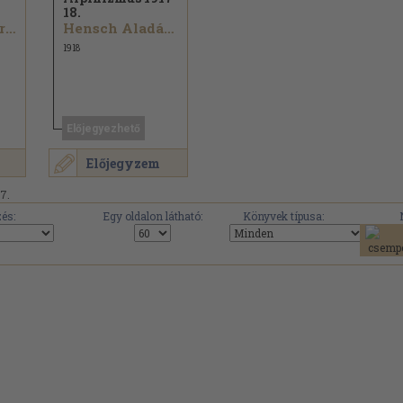
18.
Dr. Venetianer Lajos...
Hensch Aladár...
1918
Előjegyezhető
Előjegyzem
17.
és:
Egy oldalon látható:
Könyvek típusa: