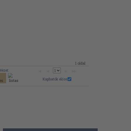
1 oldal
Nézet:
Kaphatók előre: