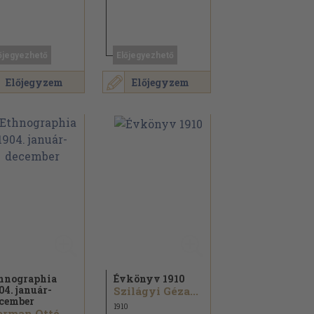
őjegyezhető
Előjegyezhető
Előjegyzem
Előjegyzem
hnographia
Évkönyv 1910
04. január-
Szilágyi Géza...
cember
1910
rman Ottó...