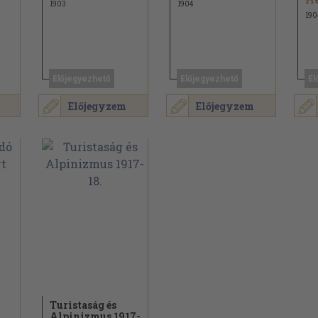
1903
1904
190
Előjegyezhető
Előjegyezhető
El
Előjegyzem
Előjegyzem
Turistaság és
Alpinizmus 1917-