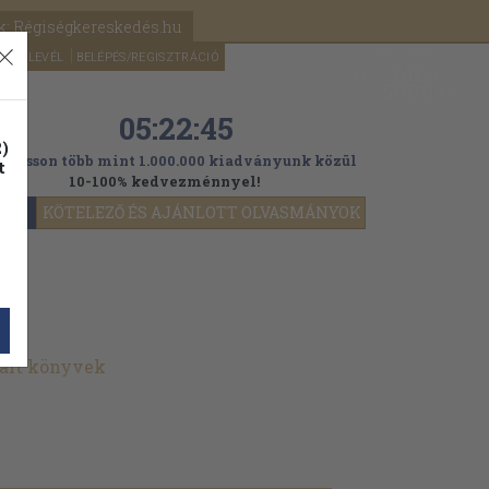
k: Régiségkereskedés.hu
A kosaram
HÍRLEVÉL
BELÉPÉS/REGISZTRÁCIÓ
MÉG
0
5000
Ft
05:22:43
)
ogasson több mint 1.000.000 kiadványunk közül
t
10-100% kedvezménnyel!
YOK
KÖTELEZŐ ÉS AJÁNLOTT OLVASMÁNYOK
nált könyvek