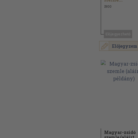
1900
Előjegyezhető
Előjegyzem
Magyar-zsidó
szemle (aláírt