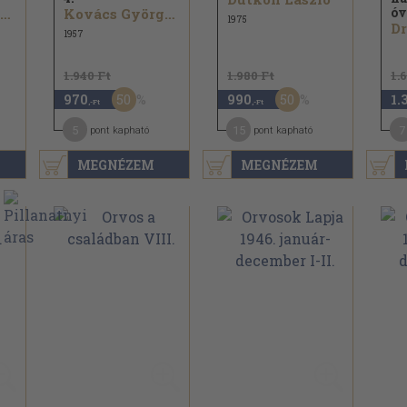
óv
Dr. Kovács György
Kovács György...
1975
Dr
1957
1.940 Ft
1.980 Ft
1.
50
50
970
990
1.
,-Ft
,-Ft
5
15
7
pont kapható
pont kapható
MEGNÉZEM
MEGNÉZEM