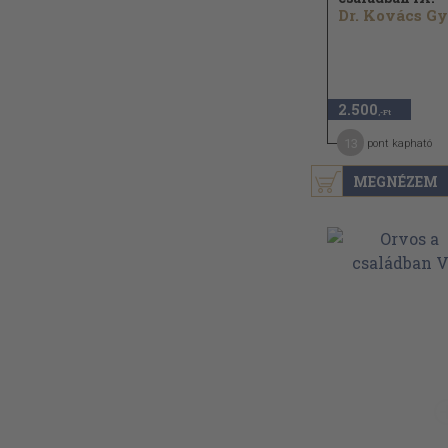
2.500
,-Ft
13
pont kapható
MEGNÉZEM