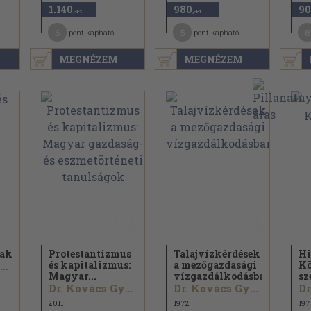
1.140
980
90
,-Ft
,-Ft
6
5
8
pont kapható
pont kapható
MEGNÉZEM
MEGNÉZEM
gak
Protestantizmus
Talajvízkérdések
Hi
és kapitalizmus:
a mezőgazdasági
Kö
Dr. Kovács György
Magyar...
vízgazdálkodásban
sz
Dr. Kovács György
Dr. Kovács György
2011
1972
197