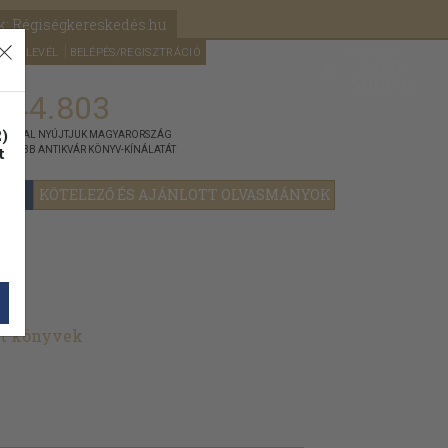
k: Régiségkereskedés.hu
A kosaram
HÍRLEVÉL
BELÉPÉS/REGISZTRÁCIÓ
MÉG
0
5000
Ft
144.803
)
ÁNNYAL NYÚJTJUK MAGYARORSZÁG
t
GYOBB ANTIKVÁR KÖNYV-KÍNÁLATÁT
YOK
KÖTELEZŐ ÉS AJÁNLOTT OLVASMÁNYOK
lt könyvek