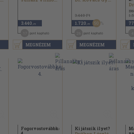
198
3.440 Ft
1.
50
3.440
1.720
77
,-Ft
,-Ft
17
26
4
pont kapható
pont kapható
MEGNÉZEM
MEGNÉZEM
Fogorvostovábbképzés
Ki játszik ilyet?
Ma
4.
na
Dutkon László