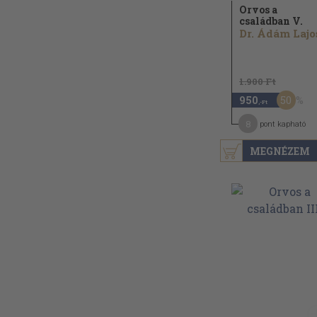
Orvos a
családban V.
Dr. Ádám Lajos
1.900 Ft
50
950
,-Ft
8
pont kapható
MEGNÉZEM