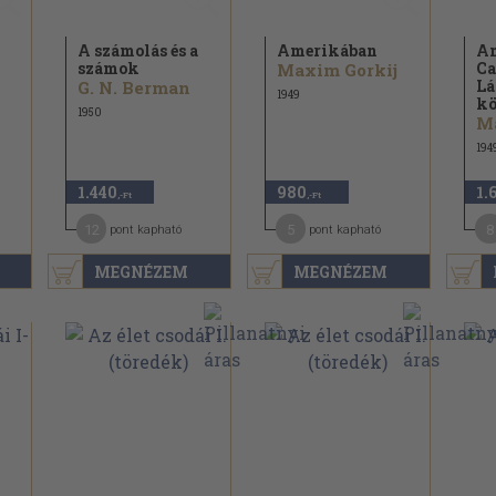
A számolás és a
Amerikában
Am
számok
Ca
Maxim Gorkij
Lá
G. N. Berman
1949
kö
1950
M
194
1.440
980
1.
,-Ft
,-Ft
12
5
8
pont kapható
pont kapható
MEGNÉZEM
MEGNÉZEM