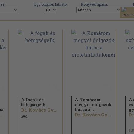
és:
Egy oldalon látható:
Könyvek típusa:
A fogak és
A Komárom
A 
betegségeik
megyei dolgozók
és
ás
harca a...
gy
Dr. Kovács György
Dr. Kovács György
Dr. Kovács György
1964
1.