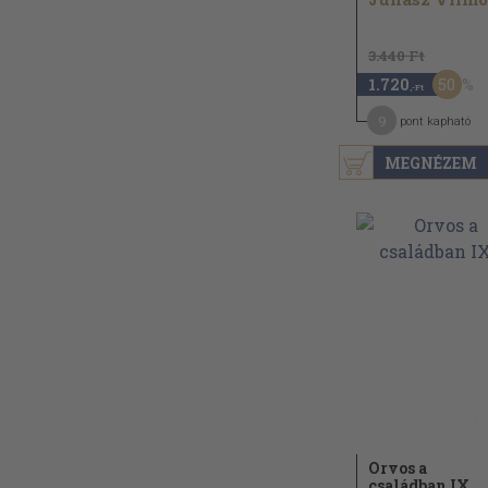
3.440 Ft
50
1.720
,-Ft
9
pont kapható
MEGNÉZEM
Orvos a
családban IX.