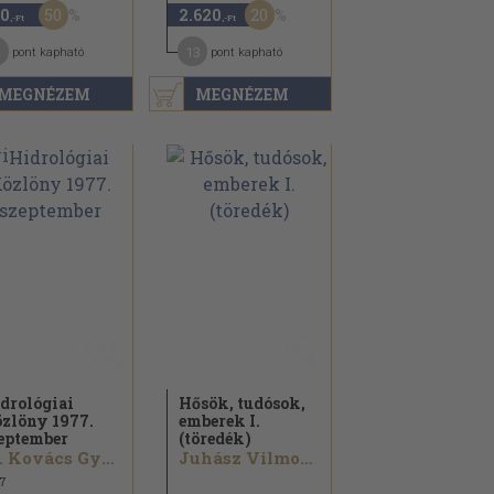
50
20
0
2.620
,-Ft
,-Ft
13
pont kapható
pont kapható
MEGNÉZEM
MEGNÉZEM
drológiai
Hősök, tudósok,
zlöny 1977.
emberek I.
eptember
(töredék)
Dr. Kovács György...
Juhász Vilmos...
7