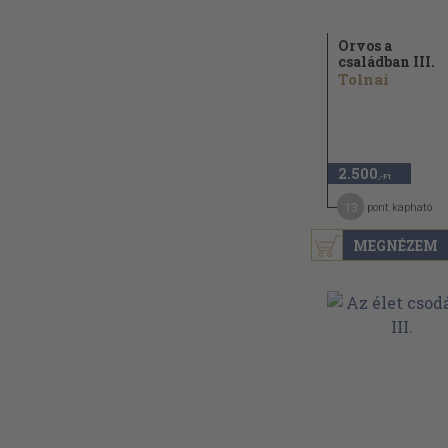
Orvos a
családban III.
Tolnai
2.500
,-Ft
13
pont kapható
MEGNÉZEM