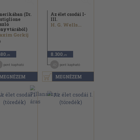
erikában (Dr.
Az élet csodái I-
stiglione
III.
szló
H. G. Wells...
nyvtárából)
axim Gorkij
9
680
8.300
,-Ft
,-Ft
42
pont kapható
pont kapható
MEGNÉZEM
MEGNÉZEM