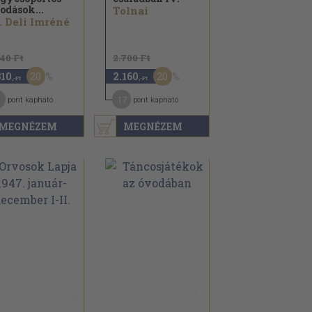
odások...
Tolnai
. Deli Imréné
640 Ft
2.700 Ft
20
20
310
2.160
,-Ft
,-Ft
17
pont kapható
pont kapható
MEGNÉZEM
MEGNÉZEM