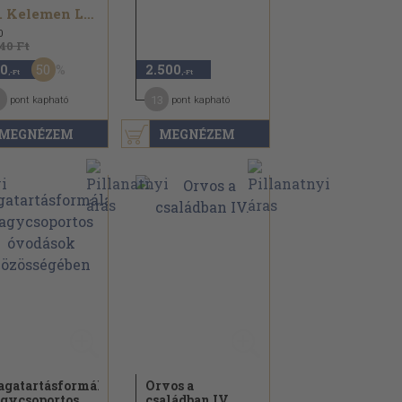
Dr. Kelemen László...
0
540 Ft
50
0
2.500
,-Ft
,-Ft
13
pont kapható
pont kapható
MEGNÉZEM
MEGNÉZEM
gatartásformálás
Orvos a
gycsoportos
családban IV.