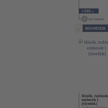
1.580
,-Ft
8
pont kapható
MEGNÉZEM
Hősök, tudósok
emberek I.
(töredék)