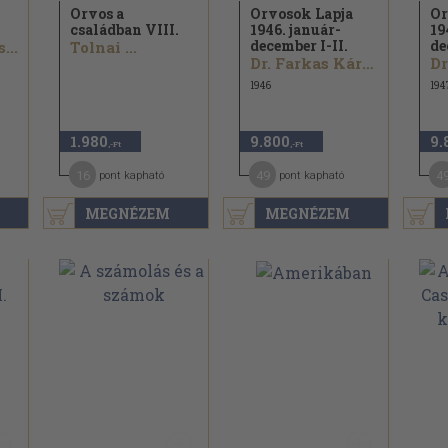
Orvos a
Orvosok Lapja
Or
családban VIII.
1946. január-
19
december I-II.
de
...
Tolnai ...
Dr. Farkas Károly...
Dr
1946
194
1.980
9.800
9.
,-Ft
,-Ft
16
49
4
pont kapható
pont kapható
MEGNÉZEM
MEGNÉZEM