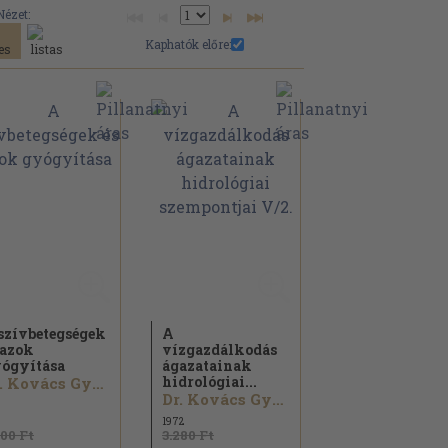
Nézet:
Kaphatók előre:
szívbetegségek
A
 azok
vízgazdálkodás
ógyítása
ágazatainak
hidrológiai...
Dr. Kovács György
Dr. Kovács György
1972
800 Ft
3.280 Ft