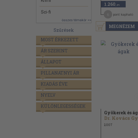
Krimi
1.260
,-Ft
Sci-fi
6
pont kapható
összes témakör >>
MEGNÉZEM
Szűrések
MOST ÉRKEZETT
ÁR SZERINT
ÁLLAPOT
PILLANATNYI ÁR
KIADÁS ÉVE
NYELV
KÜLÖNLEGESSÉGEK
Gyökerek és á
2007