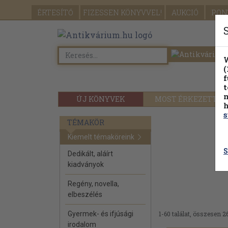
ÉRTESÍTŐ
FIZESSEN
KÖNYVVEL!
AUKCIÓ
PON
W
(
f
t
m
ÚJ KÖNYVEK
MOST ÉRKEZETT
h
s
TÉMAKÖR
Kiemelt témaköreink
S
Dedikált, aláírt
kiadványok
Regény, novella,
elbeszélés
Gyermek- és ifjúsági
1-60 találat, összesen 2
irodalom