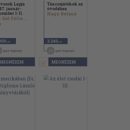
vosok Lapja
Táncosjátékok az
47. január-
óvodában
cember I-II.
Nagy Béláné
. Gál Félix...
7
800
3.240
,-Ft
,-Ft
9
26
pont kapható
pont kapható
MEGNÉZEM
MEGNÉZEM