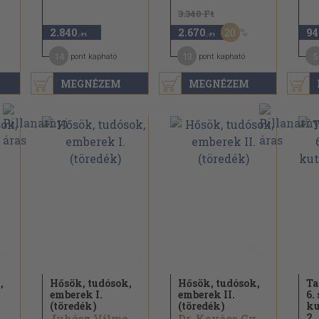
3.340 Ft
20
2.840
2.670
94
,-Ft
,-Ft
14
13
5
pont kapható
pont kapható
MEGNÉZEM
MEGNÉZEM
,
Hősök, tudósok,
Hősök, tudósok,
Ta
emberek I.
emberek II.
6.
(töredék)
(töredék)
ku
2.
Juhász Vilmos...
Juhász Vilmos...
Dr. Kovács György...