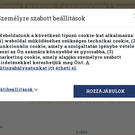
TÁRUHÁZ
ELŐJEGYZÉS
AJÁNDÉKUTALVÁNY
Partnerün
SZÁLLÍTÁS
SEGÍTSÉG
Személyre szabott beállítások
1.
Részletes kereső
Témaköri fa
eboldalunk a következő típusú cookie-kat alkalmazza:
1) weboldal működéséhez szükséges technikai cookie, (2
KIADV
unkcionális cookie, amely a szolgáltatás igénybe vételé
LEGNA
eszi az Ön számára könnyebbé és gyorsabbá, (3)
arketing cookie, amely alapján személyre szabott
PILLANATNYI ÁRAINK
FENNTARTHATÓ OLVASMÁN
irdetésekkel kereshetjük meg Önt.
A
ütiszabályzatunkat itt érheti el.
ütibeállítások
HOZZÁJÁRULOK
Dr. Kovács György művei, könyvek, haszná
66.
5 oldal