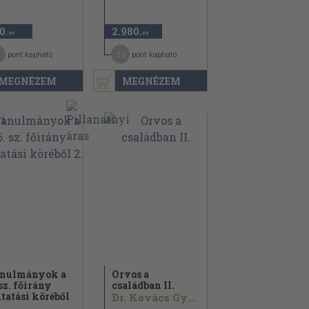
0
2.980
,-Ft
,-Ft
15
pont kapható
pont kapható
MEGNÉZEM
MEGNÉZEM
nulmányok a
Orvos a
 sz. főirány
családban II.
tatási köréből
Dr. Kovács György