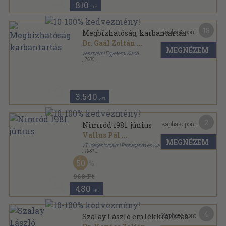
810
,-Ft
18
Kapható pont:
Megbízhatóság, karbantartás
Dr. Gaál Zoltán
...
MEGNÉZEM
Veszprémi Egyetemi Kiadó
,
2000
Ragasztott papírkötés
,
342
oldal
3.540
,-Ft
2
Kapható pont:
Nimród 1981. június
Vallus Pál
...
MEGNÉZEM
VT Idegenforgalmi Propaganda és Kiadó Vállalat
,
1981
Tűzött kötés
,
46
oldal
50
Nimród sorozat
960 Ft
480
,-Ft
4
Kapható pont:
Szalay László emlékkiállítás