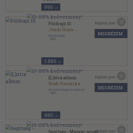
990
,-Ft
15
Kapható pont:
Földrajz 10.
Jónás Ilona
...
MEGNÉZEM
Mozaik Kiadó
,
2009
Ragasztott papírkötés
,
232
oldal
A természetről tizenéveseknek sorozat
1.880
,-Ft
8
Kapható pont:
(L)útra album
Hódi Veronika
MEGNÉZEM
Amnesia Hungarica Kiadó Ltd.
,
1992
Ragasztott papírkötés
,
308
oldal
980
,-Ft
21
Kapható pont:
Segítség - Magyar-angol