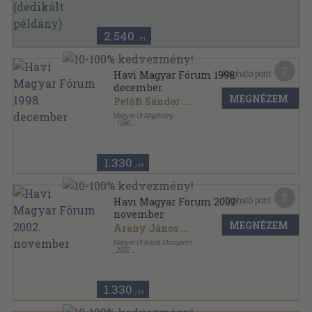
Ragasztott papírkötés
,
178
oldal
2.540
,-Ft
7
Kapható pont:
Havi Magyar Fórum 1998.
december
MEGNÉZEM
Petőfi Sándor
...
Magyar Út Alapítvány
,
1998
Ragasztott papírkötés
,
96
oldal
Havi Magyar Fórum sorozat
1.330
,-Ft
7
Kapható pont:
Havi Magyar Fórum 2002.
november
MEGNÉZEM
Arany János
...
Magyar Út Körök Mozgalom
,
2002
Ragasztott papírkötés
,
96
oldal
Havi Magyar Fórum sorozat
1.330
,-Ft