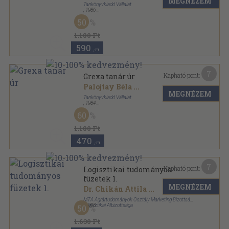
MEGNÉZEM
Tankönyvkiadó Vállalat
,
1986
Ragasztott papírkötés
,
204
oldal
50
1.180 Ft
590
,-Ft
7
Kapható pont:
Grexa tanár úr
Palojtay Béla
...
MEGNÉZEM
Tankönyvkiadó Vállalat
,
1984
Ragasztott papírkötés
,
204
oldal
60
1.180 Ft
470
,-Ft
7
Kapható pont:
Logisztikai tudományos
füzetek 1.
MEGNÉZEM
Dr. Chikán Attila
...
MTA Agrártudományok Osztály Marketing Bizottság
Logisztikai Albizottsága
,
1998
50
Ragasztott papírkötés
,
106
oldal
1.630 Ft