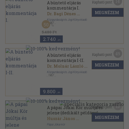
14
Kapható pont:
A büntető eljárás
kommentárja I.
MEGNÉZEM
Dr. Bagi Dénes
...
Közgazdasági és Jogi Könyvkiadó
,
1967
50
Vászon
,
983
oldal
5.480 Ft
2.740
,-Ft
49
Kapható pont:
A büntető eljárás
kommentárja I-II.
MEGNÉZEM
Dr. Molnár László
...
Közgazdasági és Jogi Könyvkiadó
,
1967
Vászon
,
1863
oldal
9.800
,-Ft
13
Kapható pont:
A pápai Jókai Kör múltja és
jelene (dedikált példány)
MEGNÉZEM
Huszár János
...
Pápai Jókai-kör