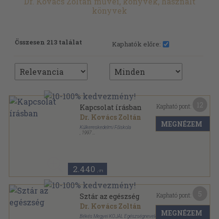
Dr. Kovács Zoltán művei, könyvek, használt
könyvek
Összesen 213 találat
Kaphatók előre:
12
Kapható pont:
Kapcsolat írásban
Dr. Kovács Zoltán
MEGNÉZEM
Külkereskedelmi Főiskola
,
1997
Ragasztott papírkötés
,
299
oldal
2.440
,-Ft
5
Kapható pont:
Sztár az egészség
Dr. Kovács Zoltán
MEGNÉZEM
Békés Megyei KÖJÁL Egészségnevelési Osztálya