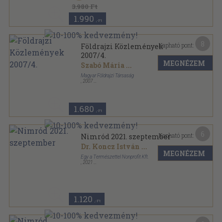
Földrajzi Közlemények sorozat
3.980 Ft
1.990
,-Ft
8
Kapható pont:
Földrajzi Közlemények
2007/4.
MEGNÉZEM
Szabó Mária
...
Magyar Földrajzi Társaság
,
2007
Ragasztott papírkötés
,
219
oldal
Földrajzi Közlemények sorozat
1.680
,-Ft
6
Kapható pont:
Nimród 2021. szeptember
Dr. Koncz István
...
MEGNÉZEM
Egy a Természettel Nonprofit Kft.
,
2021
Tűzött kötés
,
82
oldal
Nimród sorozat
1.120
,-Ft