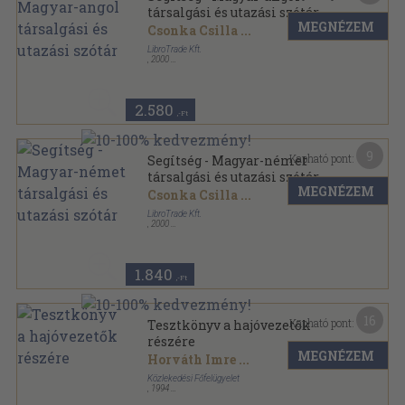
társalgási és utazási szótár
MEGNÉZEM
Csonka Csilla
...
LibroTrade Kft.
,
2000
Spirál
,
225
oldal
2.580
,-Ft
9
Kapható pont:
Segítség - Magyar-német
társalgási és utazási szótár
MEGNÉZEM
Csonka Csilla
...
LibroTrade Kft.
,
2000
Spirál
,
240
oldal
1.840
,-Ft
16
Kapható pont:
Tesztkönyv a hajóvezetők
részére
MEGNÉZEM
Horváth Imre
...
Közlekedési Főfelügyelet
,
1994
Ragasztott papírkötés
,
399
oldal