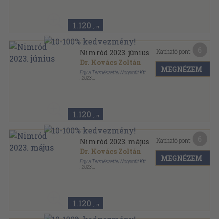
1.120
,-Ft
6
Kapható pont:
Nimród 2023. június
Dr. Kovács Zoltán
MEGNÉZEM
Egy a Természettel Nonprofit Kft.
,
2023
Tűzött kötés
,
97
oldal
Nimród sorozat
1.120
,-Ft
6
Kapható pont:
Nimród 2023. május
Dr. Kovács Zoltán
MEGNÉZEM
Egy a Természettel Nonprofit Kft.
,
2023
Tűzött kötés
,
97
oldal
Nimród sorozat
1.120
,-Ft