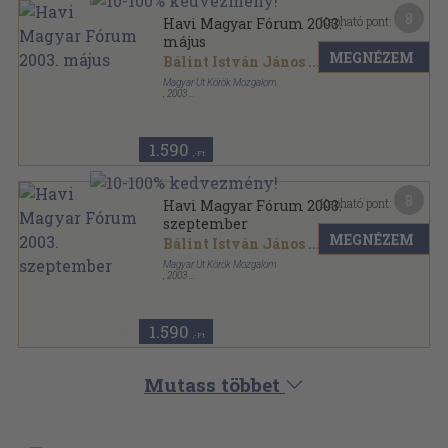
8
Kapható pont:
Havi Magyar Fórum 2003.
május
MEGNÉZEM
Bálint István János
...
Magyar Út Körök Mozgalom
,
2003
Ragasztott papírkötés
,
96
oldal
Havi Magyar Fórum sorozat
1.590
,-Ft
8
Kapható pont:
Havi Magyar Fórum 2003.
szeptember
MEGNÉZEM
Bálint István János
...
Magyar Út Körök Mozgalom
,
2003
Ragasztott papírkötés
,
96
oldal
Havi Magyar Fórum sorozat
1.590
,-Ft
Mutass többet