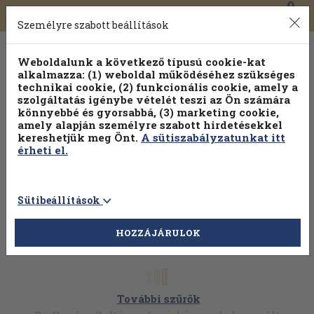
0
Toggle
Főmenü
Könyveink
navigation
Személyre szabott beállítások
Weboldalunk a következő típusú cookie-kat
alkalmazza: (1) weboldal működéséhez szükséges
technikai cookie, (2) funkcionális cookie, amely a
szolgáltatás igénybe vételét teszi az Ön számára
könnyebbé és gyorsabbá, (3) marketing cookie,
Válogasson több mint 1.000.000 kiadványunk közül
10-
amely alapján személyre szabott hirdetésekkel
100% kedvezménnyel!
kereshetjük meg Önt.
A sütiszabályzatunkat itt
érheti el.
Sütibeállítások
HOZZÁJÁRULOK
További szűrők