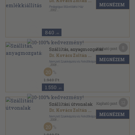
Dr. Kovács Zoltán
...
MEGNÉZEM
Pedagógus Művelődési Ház
,
2002
Tűzött kötés
,
12
oldal
840
,-Ft
8
Kapható pont:
Szállítás, anyagmozgatás
Dr. Kovács Zoltán
...
MEGNÉZEM
Nemzeti Szakképzési és Felnőttképzési Intézet
,
2008
Ragasztott papírkötés
,
111
oldal
20
1.940 Ft
1.550
,-Ft
12
Kapható pont:
Szállítási útvonalak
Dr. Kovács Zoltán
...
MEGNÉZEM
Nemzeti Szakképzési és Felnőttképzési Intézet
,
2008
Ragasztott papírkötés
,
105
oldal
20
1.940 Ft