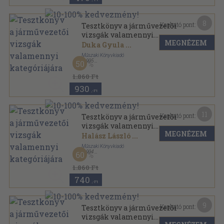
8
Kapható pont:
Tesztkönyv a járművezetői
vizsgák valamennyi
MEGNÉZEM
kategóriájára
Duka Gyula
...
Műszaki Könyvkiadó
,
1995
50
Ragasztott papírkötés
,
407
oldal
Tesztkönyv sorozat
1.860 Ft
930
,-Ft
11
Kapható pont:
Tesztkönyv a járművezetői
vizsgák valamennyi
MEGNÉZEM
kategóriájára
Halász László
...
Műszaki Könyvkiadó
,
1994
60
Ragasztott papírkötés
,
386
oldal
Tesztkönyv sorozat
1.860 Ft
740
,-Ft
9
Kapható pont:
Tesztkönyv a járművezetői
vizsgák valamennyi