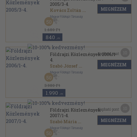
2005/3-4.
MEGNÉZEM
Kovács Zoltán
...
Magyar Földrajzi Társaság
,
2005
50
Könyvkötői papírkötés
,
256
oldal
Földrajzi Közlemények sorozat
1.680 Ft
840
,-Ft
10
Kapható pont:
Földrajzi Közlemények 2006/1-
4.
MEGNÉZEM
Szabó József
...
Magyar Földrajzi Társaság
,
2006
50
Ragasztott papírkötés
,
248
oldal
Földrajzi Közlemények sorozat
3.980 Ft
1.990
,-Ft
10
Kapható pont:
Földrajzi Közlemények
2007/1-4.
MEGNÉZEM
Szabó Mária
...
Magyar Földrajzi Társaság
,
2007
50
Ragasztott papírkötés
,
462
oldal