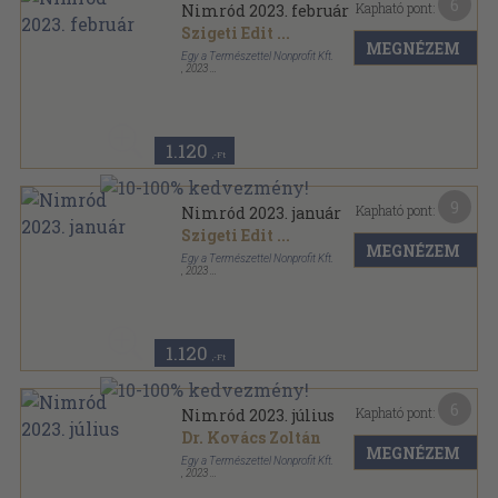
6
Kapható pont:
Nimród 2023. február
Szigeti Edit
...
MEGNÉZEM
Egy a Természettel Nonprofit Kft.
,
2023
Tűzött kötés
,
97
oldal
Nimród sorozat
1.120
,-Ft
9
Kapható pont:
Nimród 2023. január
Szigeti Edit
...
MEGNÉZEM
Egy a Természettel Nonprofit Kft.
,
2023
Tűzött kötés
,
95
oldal
Nimród sorozat
1.120
,-Ft
6
Kapható pont:
Nimród 2023. július
Dr. Kovács Zoltán
MEGNÉZEM
Egy a Természettel Nonprofit Kft.
,
2023
Tűzött kötés
,
97
oldal
Nimród sorozat