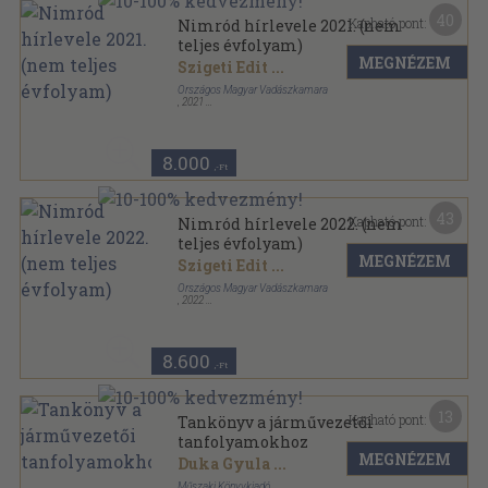
40
Kapható pont:
Nimród hírlevele 2021. (nem
teljes évfolyam)
MEGNÉZEM
Szigeti Edit
...
Országos Magyar Vadászkamara
,
2021
Tűzött kötés
,
980
oldal
Nimród Hírlevél sorozat
8.000
,-Ft
43
Kapható pont:
Nimród hírlevele 2022. (nem
teljes évfolyam)
MEGNÉZEM
Szigeti Edit
...
Országos Magyar Vadászkamara
,
2022
Tűzött kötés
,
980
oldal
Nimród Hírlevél sorozat
8.600
,-Ft
13
Kapható pont:
Tankönyv a járművezetői
tanfolyamokhoz
MEGNÉZEM
Duka Gyula
...
Műszaki Könyvkiadó