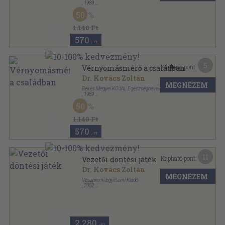
,
1989
Tűzött kötés
,
36
oldal
50
1.140 Ft
570
,-Ft
5
Kapható pont:
Vérnyomásmérő a családban
Dr. Kovács Zoltán
MEGNÉZEM
Békés Megyei KÖJÁL Egészségnevelési Osztálya
,
1989
Tűzött kötés
,
13
oldal
50
1.140 Ft
570
,-Ft
11
Kapható pont:
Vezetői döntési játék
Dr. Kovács Zoltán
MEGNÉZEM
Veszprémi Egyetemi Kiadó
,
2002
Ragasztott papírkötés
,
125
oldal
2.280
,-Ft