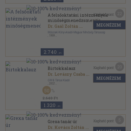
22
Kapható pont:
A felsőoktatási intézmények
minőségmenedzsmentje
MEGNÉZEM
Dr. Gaál Zoltán
...
Műszaki Könyvkiadó-Magyar Minőség Társaság
,
1999
Ragasztott papírkötés
,
150
oldal
Minőségmenedzsment sorozat
2.740
,-Ft
20
Kapható pont:
Birtokkalauz
Dr. Lovászy Csaba
...
MEGNÉZEM
GM & Társai Kiadó
,
2002
Ragasztott papírkötés
,
395
oldal
50
Solomnis sorozat
2.640 Ft
1.320
,-Ft
5
Kapható pont:
Grexa tanár úr
Dr. Kovács Zoltán
...