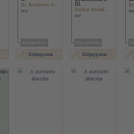
III.
Dr. Kriszten György
Dr. Kriszten György
Csáky Antal...
1974
196
1967
Előjegyezhető
Előjegyezhető
El
Előjegyzem
Előjegyzem