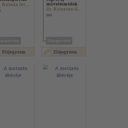
művelésmódok
Dr. Koleda István...
Dr. Kriszten György...
5
1991
őjegyezhető
Előjegyezhető
Előjegyzem
Előjegyzem