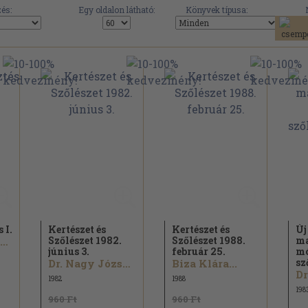
és:
Egy oldalon látható:
Könyvek típusa:
 I.
Kertészet és
Kertészet és
Új
Szőlészet 1982.
Szőlészet 1988.
ma
Dr. Kriszten György
június 3.
február 25.
mó
sz
Dr. Nagy József...
Biza Klára...
1982
1988
198
960 Ft
960 Ft