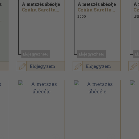
s
A metszés ábécéje
A metszés ábécéje
A 
Czáka Sarolta...
Czáka Sarolta...
Cz
2000
198
Dr. Kriszten György
Előjegyezhető
Előjegyezhető
El
Előjegyzem
Előjegyzem