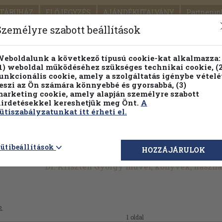
TÁRUHÁZ
ELŐJEGYZÉS
AJÁNDÉKUTALVÁNY
Partnerün
SZÁLLÍTÁS
SEGÍTSÉG
Személyre szabott beállítások
Részletes kereső
Témaköri fa
eboldalunk a következő típusú cookie-kat alkalmazza:
1) weboldal működéséhez szükséges technikai cookie, (2
Vál
unkcionális cookie, amely a szolgáltatás igénybe vételé
eszi az Ön számára könnyebbé és gyorsabbá, (3)
arketing cookie, amely alapján személyre szabott
PILLANATNYI ÁRAINK
FENNTARTHATÓ OLVASMÁN
irdetésekkel kereshetjük meg Önt.
A
ütiszabályzatunkat itt érheti el.
ütibeállítások
HOZZÁJÁRULOK
Dr. Kriszten György művei, könyvek, haszn
2.
1 oldal