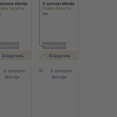
metszés ábécéje
A metszés ábécéje
áka Sarolta...
Czáka Sarolta...
9
1994
őjegyezhető
Előjegyezhető
Előjegyzem
Előjegyzem