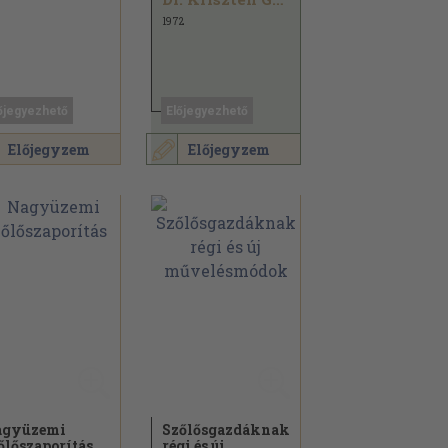
1972
őjegyezhető
Előjegyezhető
Előjegyzem
Előjegyzem
agyüzemi
Szőlősgazdáknak
őlőszaporítás
régi és új