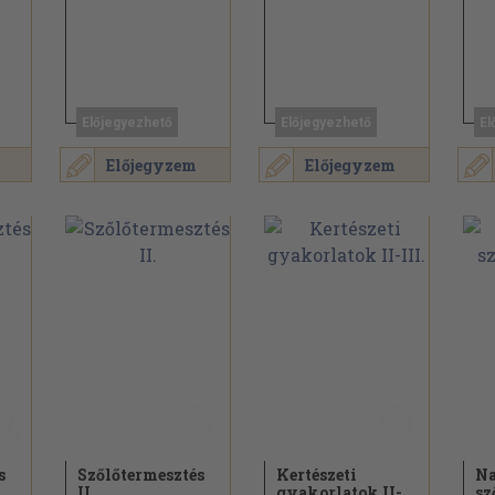
Előjegyezhető
Előjegyezhető
El
Előjegyzem
Előjegyzem
s
Szőlőtermesztés
Kertészeti
N
II.
gyakorlatok II-
sz