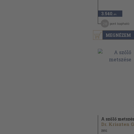
3.540
,-Ft
28
pont kapható
MEGNÉZEM
A szőlő metszé
1991