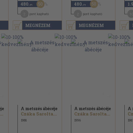
50
50
480
480
1.
,-Ft
,-Ft
2
2
1
pont kapható
pont kapható
MEGNÉZEM
MEGNÉZEM
je
A metszés ábécéje
A metszés ábécéje
A 
..
Czáka Sarolta...
Czáka Sarolta...
Cz
1988
1996
198