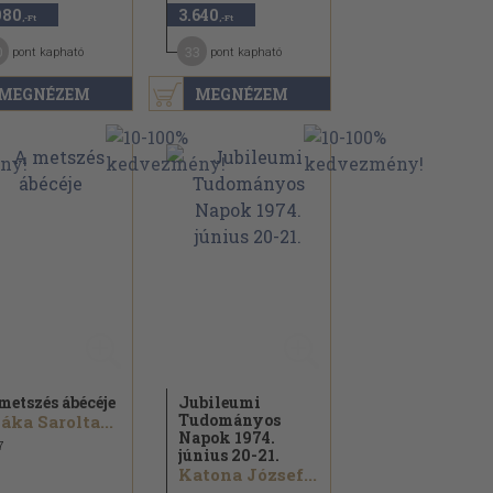
980
3.640
,-Ft
,-Ft
0
33
pont kapható
pont kapható
MEGNÉZEM
MEGNÉZEM
metszés ábécéje
Jubileumi
Tudományos
áka Sarolta...
Napok 1974.
7
június 20-21.
Katona József...