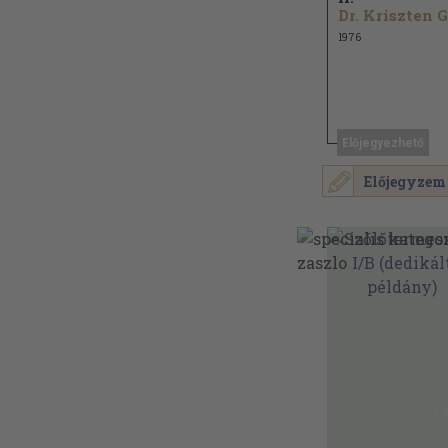
1976
Előjegyezhető
Előjegyzem