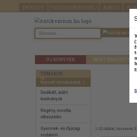
ÉRTESÍTŐ
FIZESSEN
KÖNYVVEL!
AUKCIÓ
PON
W
(
f
t
m
ÚJ KÖNYVEK
MOST ÉRKEZETT
h
s
TÉMAKÖR
Kiemelt témaköreink
S
Dedikált, aláírt
kiadványok
Regény, novella,
elbeszélés
Gyermek- és ifjúsági
1-32 találat, összesen 3
irodalom