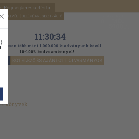
k: Régiségkereskedés.hu
A kosaram
HÍRLEVÉL
BELÉPÉS/REGISZTRÁCIÓ
MÉG
0
5000
Ft
11:30:32
)
ogasson több mint 1.000.000 kiadványunk közül
t
10-100% kedvezménnyel!
YOK
KÖTELEZŐ ÉS AJÁNLOTT OLVASMÁNYOK
ált könyvek