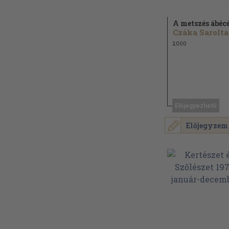
A metszés ábécé
Czáka Sarolta.
2000
Előjegyezhető
Előjegyzem