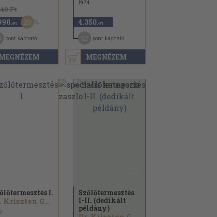
1974
740 Ft
20
990
4.350
,-Ft
,-Ft
5
22
pont kapható
pont kapható
MEGNÉZEM
MEGNÉZEM
őlőtermesztés I.
Szőlőtermesztés
I-II. (dedikált
Dr. Kriszten György
példány)
0
Dr. Kriszten György