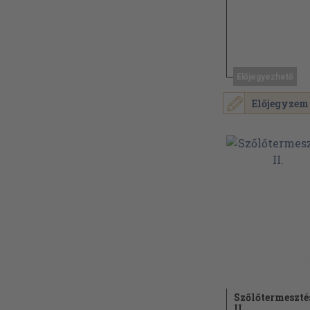
Előjegyezhető
Előjegyzem
Szőlőtermeszté
II.