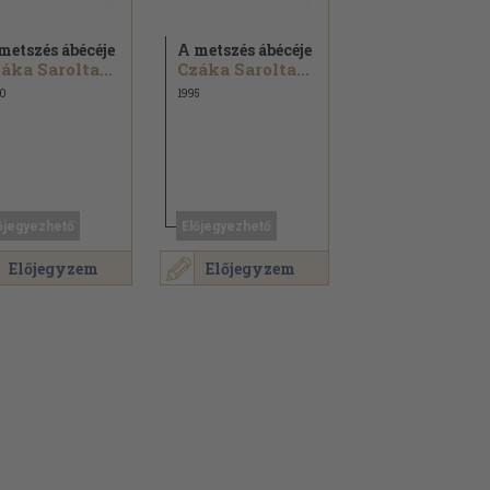
metszés ábécéje
A metszés ábécéje
áka Sarolta...
Czáka Sarolta...
0
1995
őjegyezhető
Előjegyezhető
Előjegyzem
Előjegyzem