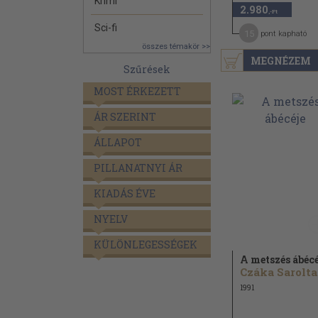
Krimi
2.980
,-Ft
Sci-fi
15
pont kapható
összes témakör >>
MEGNÉZEM
Szűrések
MOST ÉRKEZETT
ÁR SZERINT
ÁLLAPOT
PILLANATNYI ÁR
KIADÁS ÉVE
NYELV
KÜLÖNLEGESSÉGEK
A metszés ábécé
Czáka Sarolta.
1991