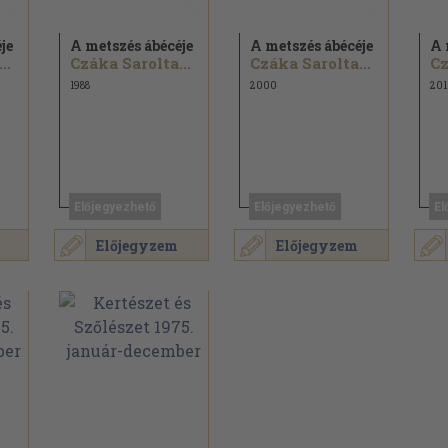
je
A metszés ábécéje
A metszés ábécéje
A 
..
Czáka Sarolta...
Czáka Sarolta...
Cz
1988
2000
201
Előjegyezhető
Előjegyezhető
El
Előjegyzem
Előjegyzem