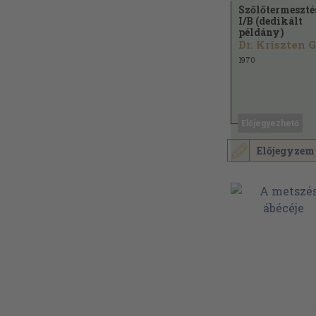
Szőlőtermeszté
I/
B (dedikált
példány)
1970
Előjegyezhető
Előjegyzem