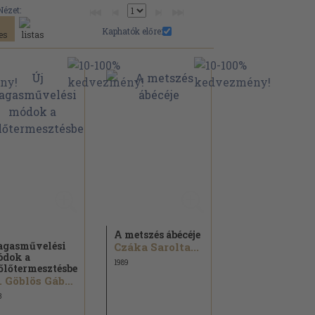
Nézet:
Kaphatók előre:
A metszés ábécéje
gasművelési
Czáka Sarolta...
dok a
1989
őlőtermesztésben
Dr. Göblös Gábor...
3