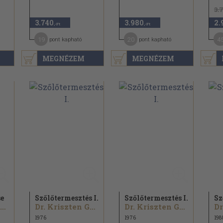
3.
3.740
3.980
2.
,-Ft
,-Ft
19
20
4
pont kapható
pont kapható
MEGNÉZEM
MEGNÉZEM
se
Szőlőtermesztés I.
Szőlőtermesztés I.
Sz
Dr. Kriszten György
Dr. Kriszten György
Dr. Kriszten György
1976
1976
198