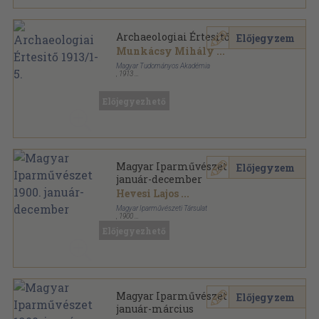
Archaeologiai Értesitő 1913/1-5.
Előjegyzem
Munkácsy Mihály
...
Magyar Tudományos Akadémia
,
1913
Könyvkötői kötés
,
474
oldal
Archaeologiai Értesitő sorozat
Előjegyezhető
Magyar Iparművészet 1900.
Előjegyzem
január-december
Hevesi Lajos
...
Magyar Iparművészeti Társulat
,
1900
Könyvkötői kötés
,
362
oldal
Előjegyezhető
Magyar Iparművészet sorozat
Magyar Iparművészet 1900.
Előjegyzem
január-március