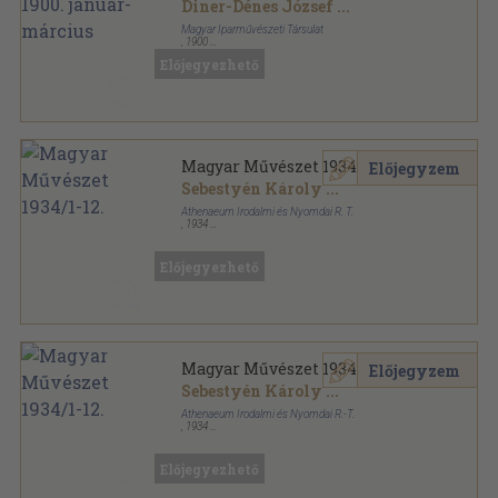
Diner-Dénes József
...
Magyar Iparművészeti Társulat
,
1900
Könyvkötői papírkötés
,
91
oldal
Előjegyezhető
Magyar Iparművészet sorozat
Magyar Művészet 1934/1-12.
Előjegyzem
Sebestyén Károly
...
Athenaeum Irodalmi és Nyomdai R. T.
,
1934
Könyvkötői vászonkötés
,
375
oldal
Magyar Művészet sorozat
Előjegyezhető
Magyar Művészet 1934/1-12.
Előjegyzem
Sebestyén Károly
...
Athenaeum Irodalmi és Nyomdai R.-T.
,
1934
Aranyozott kiadói egész vászonkötés
,
375
oldal
Magyar Művészet sorozat
Előjegyezhető