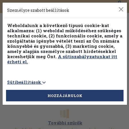
0
Toggle
Főmenü
Könyveink
navigation
Személyre szabott beállítások
Weboldalunk a következő típusú cookie-kat
alkalmazza: (1) weboldal működéséhez szükséges
technikai cookie, (2) funkcionális cookie, amely a
szolgáltatás igénybe vételét teszi az Ön számára
könnyebbé és gyorsabbá, (3) marketing cookie,
amely alapján személyre szabott hirdetésekkel
kereshetjük meg Önt.
A sütiszabályzatunkat itt
érheti el.
Sütibeállítások
HOZZÁJÁRULOK
További szűrők