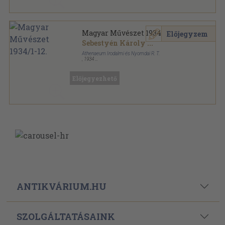
Magyar Művészet 1934/1-12.
Előjegyzem
Sebestyén Károly
...
Athenaeum Irodalmi és Nyomdai R. T.
,
1934
Könyvkötői kötés
,
375
oldal
Magyar Művészet sorozat
Előjegyezhető
ANTIKVÁRIUM.HU
SZOLGÁLTATÁSAINK