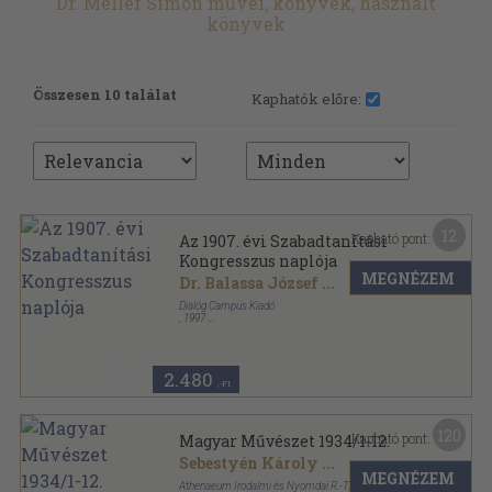
Dr. Meller Simon művei, könyvek, használt
könyvek
Összesen 10 találat
Kaphatók előre:
12
Kapható pont:
Az 1907. évi Szabadtanítási
Kongresszus naplója
MEGNÉZEM
Dr. Balassa József
...
Dialóg Campus Kiadó
,
1997
Fűzött kemény papírkötés
,
647
oldal
Dialóg Campus szakkönyvek sorozat
2.480
,-Ft
120
Kapható pont:
Magyar Művészet 1934/1-12.
Sebestyén Károly
...
MEGNÉZEM
Athenaeum Irodalmi és Nyomdai R.-T.