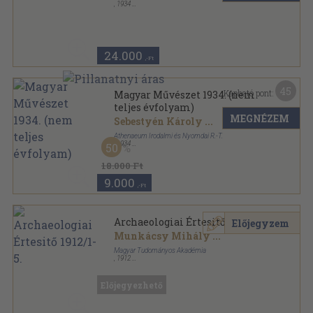
,
1934
Aranyozott kiadói félvászon
,
375
oldal
Magyar Művészet sorozat
24.000
,-Ft
45
Kapható pont:
Magyar Művészet 1934. (nem
teljes évfolyam)
MEGNÉZEM
Sebestyén Károly
...
Athenaeum Irodalmi és Nyomdai R.-T.
,
1934
50
Könyvkötői vászonkötés
,
352
oldal
Magyar Művészet sorozat
18.000 Ft
9.000
,-Ft
Archaeologiai Értesitő 1912/1-5.
Előjegyzem
Munkácsy Mihály
...
Magyar Tudományos Akadémia
,
1912
Könyvkötői kötés
,
448
oldal
Archaeologiai Értesitő sorozat
Előjegyezhető