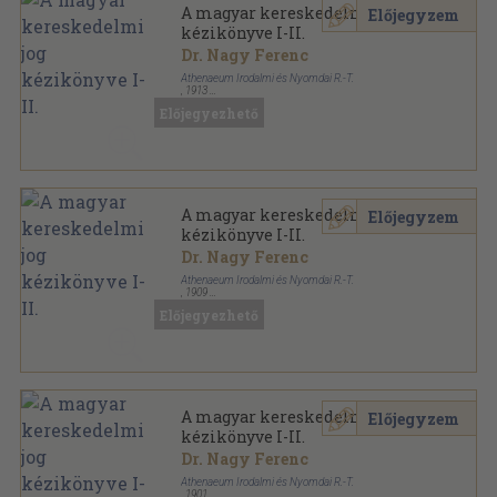
A magyar kereskedelmi jog
Előjegyzem
kézikönyve I-II.
Dr. Nagy Ferenc
Athenaeum Irodalmi és Nyomdai R.-T.
,
1913
Könyvkötői kötés
,
1038
oldal
Előjegyezhető
A magyar kereskedelmi jog
Előjegyzem
kézikönyve I-II.
Dr. Nagy Ferenc
Athenaeum Irodalmi és Nyomdai R.-T.
,
1909
Könyvkötői vászonkötés
,
999
oldal
Előjegyezhető
A magyar kereskedelmi jog
Előjegyzem
kézikönyve I-II.
Dr. Nagy Ferenc
Athenaeum Irodalmi és Nyomdai R.-T.
,
1901