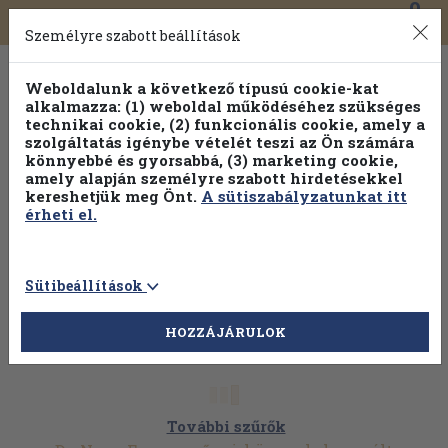
0
Toggle
Főmenü
Könyveink
navigation
Személyre szabott beállítások
Weboldalunk a következő típusú cookie-kat
alkalmazza: (1) weboldal működéséhez szükséges
technikai cookie, (2) funkcionális cookie, amely a
szolgáltatás igénybe vételét teszi az Ön számára
könnyebbé és gyorsabbá, (3) marketing cookie,
amely alapján személyre szabott hirdetésekkel
kereshetjük meg Önt.
A sütiszabályzatunkat itt
érheti el.
Sütibeállítások
HOZZÁJÁRULOK
További szűrők