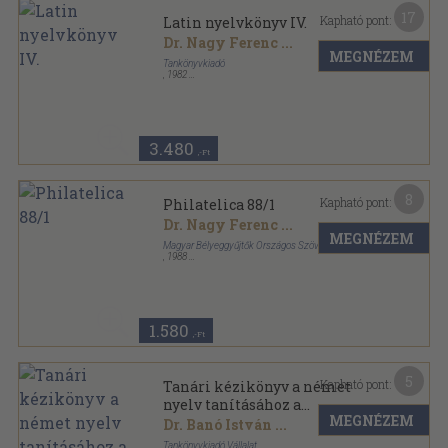
17
Kapható pont:
Latin nyelvkönyv IV.
Dr. Nagy Ferenc
...
MEGNÉZEM
Tankönyvkiadó
,
1982
Ragasztott papírkötés
,
340
oldal
3.480
,-Ft
8
Kapható pont:
Philatelica 88/1
Dr. Nagy Ferenc
...
MEGNÉZEM
Magyar Bélyeggyűjtők Országos Szövetsége
,
1988
Tűzött kötés
,
40
oldal
Philatelica sorozat
1.580
,-Ft
5
Kapható pont:
Tanári kézikönyv a német
nyelv tanításához a
MEGNÉZEM
gimnáziumok III-IV.
Dr. Banó István
...
osztályában
Tankönyvkiadó Vállalat