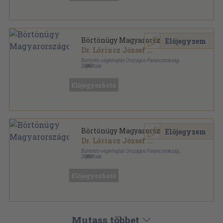
Börtönügy Magyarországon
Előjegyzem
Dr. Lőrincz József
...
Büntetés-végrehajtás Országos Parancsnokság
Sajtóiroda
,
1997
Könyvkötői kötés
,
261
oldal
Előjegyezhető
Börtönügy Magyarországon
Előjegyzem
Dr. Lőrincz József
...
Büntetés-végrehajtás Országos Parancsnokság
Sajtóiroda
,
1997
Bőr
,
261
oldal
Előjegyezhető
Mutass többet