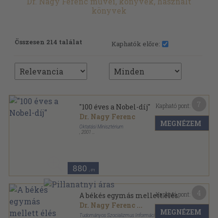
Dr. Nagy Ferenc művei, könyvek, használt
könyvek
Összesen 214 találat
Kaphatók előre:
7
Kapható pont:
"100 éves a Nobel-díj"
Dr. Nagy Ferenc
MEGNÉZEM
Oktatási Minisztérium
,
2001
Tűzött kötés
,
27
oldal
880
,-Ft
4
Kapható pont:
A békés egymás mellett élés
Dr. Nagy Ferenc
...
MEGNÉZEM
Tudományos Szocializmus Információs és