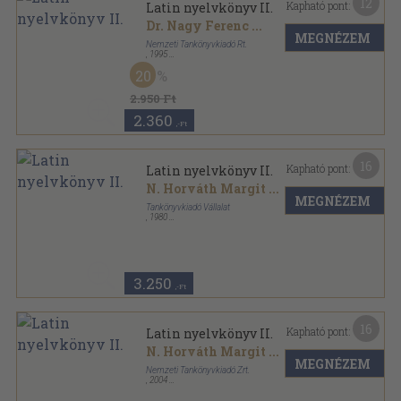
12
Kapható pont:
Latin nyelvkönyv II.
Dr. Nagy Ferenc
...
MEGNÉZEM
Nemzeti Tankönyvkiadó Rt.
,
1995
Ragasztott papírkötés
,
168
oldal
20
2.950 Ft
2.360
,-Ft
16
Kapható pont:
Latin nyelvkönyv II.
N. Horváth Margit
...
MEGNÉZEM
Tankönyvkiadó Vállalat
,
1980
Ragasztott papírkötés
,
168
oldal
3.250
,-Ft
16
Kapható pont:
Latin nyelvkönyv II.
N. Horváth Margit
...
MEGNÉZEM
Nemzeti Tankönyvkiadó Zrt.
,
2004
Ragasztott papírkötés
,
119
oldal