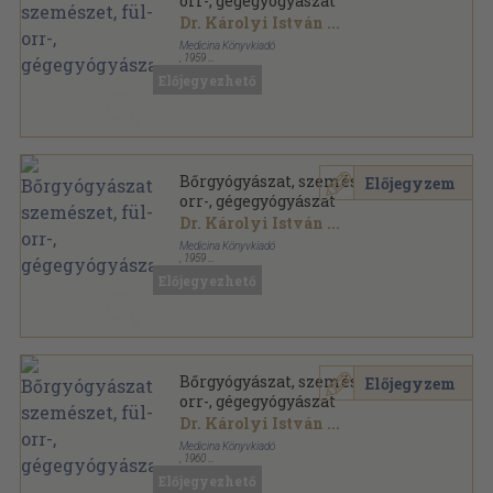
orr-, gégegyógyászat
Dr. Károlyi István
...
Medicina Könyvkiadó
,
1959
Könyvkötői papírkötés
,
234
oldal
Előjegyezhető
Bőrgyógyászat, szemészet, fül-,
Előjegyzem
orr-, gégegyógyászat
Dr. Károlyi István
...
Medicina Könyvkiadó
,
1959
Könyvkötői kötés
,
234
oldal
Előjegyezhető
Bőrgyógyászat, szemészet, fül-,
Előjegyzem
orr-, gégegyógyászat
Dr. Károlyi István
...
Medicina Könyvkiadó
,
1960
Fűzött papírkötés
,
236
oldal
Előjegyezhető