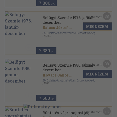
7.800
,-Ft
38
Kapható pont:
Belügyi Szemle 1976. január-
december
MEGNÉZEM
Balázs József
...
BM Oktatási és Közművelődési Csoportfőnökség
,
1976
Ragasztott papírkötés
,
1530
oldal
Belügyi Szemle sorozat
7.580
,-Ft
38
Kapható pont:
Belügyi Szemle 1980. január-
december
MEGNÉZEM
Kovács János
...
BM Oktatási és Közművelődési Csoportfőnökség
,
1980
Ragasztott papírkötés
,
1524
oldal
Belügyi Szemle sorozat
7.580
,-Ft
24
Kapható pont:
Büntetés-végrehajtási jog