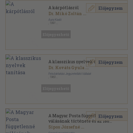
A kárpótlásról
Előjegyzem
Dr. Mikó Zoltán
...
Aura Kiadó
,
1991
Ragasztott papírkötés
,
146
oldal
Jogkereső sorozat
Előjegyezhető
A klasszikus nyelvek tanítása
Előjegyzem
Dr. Kováts Gyula
...
Felsőoktatási Jegyzetellátó Vállalat
,
1960
Tűzött kötés
,
159
oldal
Előjegyezhető
A Magyar Posta függetlenné
Előjegyzem
válásának története és az 1867.
évi első magyar bélyegkiadás
Sipos Józsefné
...