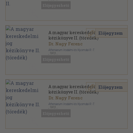
Könyvkötői vászonkötés
,
939
oldal
Előjegyezhető
A magyar kereskedelmi jog
Előjegyzem
kézikönyve II. (töredék)
Dr. Nagy Ferenc
Athenaeum Irodalmi és Nyomdai R.-T.
,
1913
Könyvkötői vászonkötés
,
515
oldal
Előjegyezhető
A magyar kereskedelmi jog
Előjegyzem
kézikönyve II. (töredék)
Dr. Nagy Ferenc
Athenaeum Irodalmi és Nyomdai R.-T.
,
1913
Könyvkötői kötés
,
515
oldal
Előjegyezhető