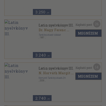
3.250
,-Ft
26
Kapható pont:
Latin nyelvkönyv III.
Dr. Nagy Ferenc
...
MEGNÉZEM
Tankönyvkiadó Vállalat
,
1981
Ragasztott papírkötés
,
263
oldal
3.240
,-Ft
14
Kapható pont:
Latin nyelvkönyv III.
N. Horváth Margit
...
MEGNÉZEM
Nemzeti Tankönyvkiadó Zrt.
,
2006
Ragasztott papírkötés
,
151
oldal
2.740
,-Ft