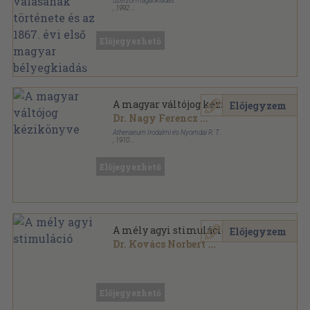
Szerzői magánkiadás
,
1992
Ragasztott papírkötés
,
184
oldal
Előjegyezhető
A magyar váltójog kézikönyve
Előjegyzem
Dr. Nagy Ferencz
...
Athenaeum Irodalmi és Nyomdai R. T.
,
1910
Könyvkötői vászonkötés
,
576
oldal
Előjegyezhető
A mély agyi stimuláció
Előjegyzem
Dr. Kovács Norbert
...
Fűzött kemény papírkötés
,
148
oldal
Előjegyezhető