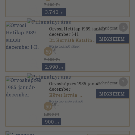
Orvosi Hetilap sorozat
7.480 Ft
3.740
,-Ft
15
Kapható pont:
Orvosi Hetilap 1989. január-
december I-II.
MEGNÉZEM
Dr. Horváth Katalin
...
Ifjúsági Lapkiadó Vállalat
,
1989
60
Könyvkötői kötés
,
2879
oldal
Orvosi Hetilap sorozat
7.480 Ft
2.990
,-Ft
7
Kapható pont:
Orvosképzés 1985. január-
december
MEGNÉZEM
Köves István
...
Ifjúsági Lap- és Könyvkiadó
,
1985
50
Tűzött kötés
,
479
oldal
Orvosképzés sorozat
1.800 Ft
900
,-Ft