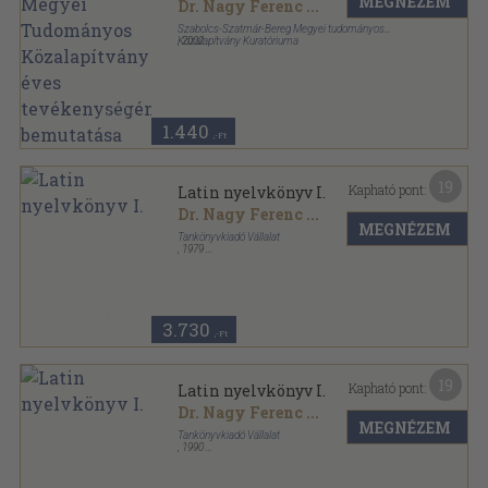
MEGNÉZEM
Közalapítvány 10 éves
Dr. Nagy Ferenc
...
tevékenységének bemutatása
Szabolcs-Szatmár-Bereg Megyei tudományos
Közalapítvány Kuratóriuma
,
2002
Ragasztott papírkötés
,
111
oldal
Szabolcs-Szatmár-Bereg Megyei Tudományos
Közalapítvány Füzetei sorozat
1.440
,-Ft
19
Kapható pont:
Latin nyelvkönyv I.
Dr. Nagy Ferenc
...
MEGNÉZEM
Tankönyvkiadó Vállalat
,
1979
Ragasztott papírkötés
,
149
oldal
3.730
,-Ft
19
Kapható pont:
Latin nyelvkönyv I.
Dr. Nagy Ferenc
...
MEGNÉZEM
Tankönyvkiadó Vállalat
,
1990
Ragasztott papírkötés
,
149
oldal