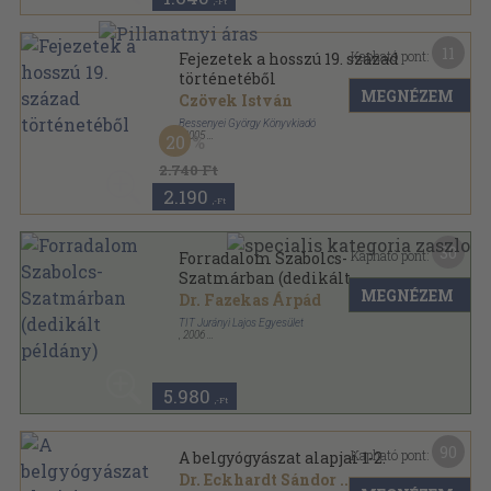
,-Ft
11
Kapható pont:
Fejezetek a hosszú 19. század
történetéből
MEGNÉZEM
Czövek István
Bessenyei György Könyvkiadó
,
2005
20
Ragasztott papírkötés
,
260
oldal
2.740 Ft
2.190
,-Ft
30
Kapható pont:
Forradalom Szabolcs-
Szatmárban (dedikált
MEGNÉZEM
példány)
Dr. Fazekas Árpád
TIT Jurányi Lajos Egyesület
,
2006
Ragasztott papírkötés
,
232
oldal
5.980
,-Ft
90
Kapható pont:
A belgyógyászat alapjai 1-2.
Dr. Eckhardt Sándor
...