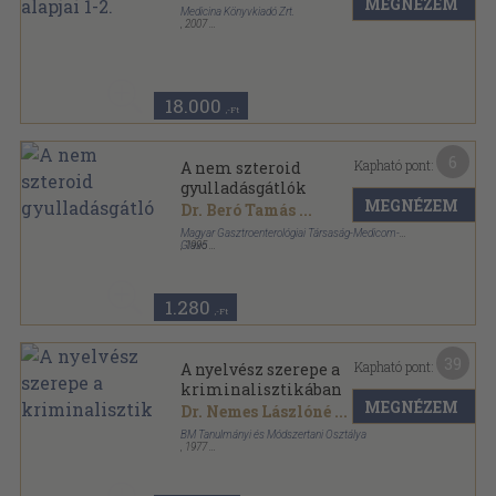
MEGNÉZEM
Medicina Könyvkiadó Zrt.
,
2007
Fűzött kemény papírkötés
,
1769
oldal
18.000
,-Ft
6
Kapható pont:
A nem szteroid
gyulladásgátlók
MEGNÉZEM
Dr. Beró Tamás
...
Magyar Gasztroenterológiai Társaság-Medicom-
Glaxo
,
1995
Ragasztott papírkötés
,
202
oldal
Medicom könyvtár sorozat
1.280
,-Ft
39
Kapható pont:
A nyelvész szerepe a
kriminalisztikában
MEGNÉZEM
Dr. Nemes Lászlóné
...
BM Tanulmányi és Módszertani Osztálya
,
1977
Ragasztott papírkötés
,
200
oldal