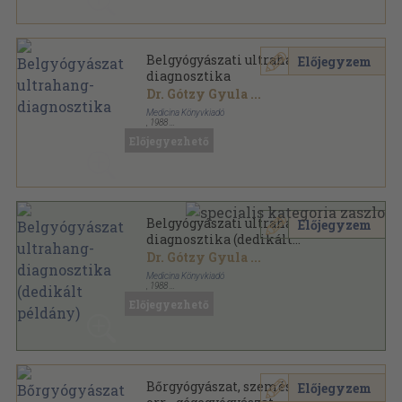
Belgyógyászati ultrahang-
Előjegyzem
diagnosztika
Dr. Gótzy Gyula
...
Medicina Könyvkiadó
,
1988
Fűzött kemény papírkötés
,
157
oldal
Előjegyezhető
Belgyógyászati ultrahang-
Előjegyzem
diagnosztika (dedikált
példány)
Dr. Gótzy Gyula
...
Medicina Könyvkiadó
,
1988
Fűzött kemény papírkötés
,
157
oldal
Előjegyezhető
Bőrgyógyászat, szemészet, fül-,
Előjegyzem