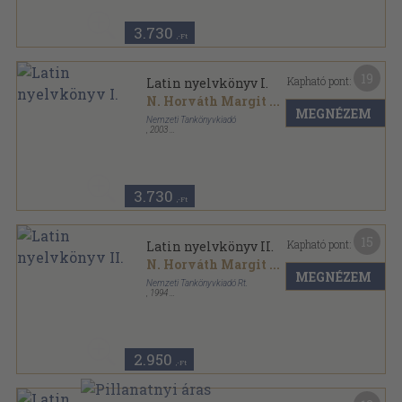
3.730
,-Ft
19
Kapható pont:
Latin nyelvkönyv I.
N. Horváth Margit
...
MEGNÉZEM
Nemzeti Tankönyvkiadó
,
2003
Ragasztott papírkötés
,
135
oldal
3.730
,-Ft
15
Kapható pont:
Latin nyelvkönyv II.
N. Horváth Margit
...
MEGNÉZEM
Nemzeti Tankönyvkiadó Rt.
,
1994
Ragasztott papírkötés
,
168
oldal
2.950
,-Ft