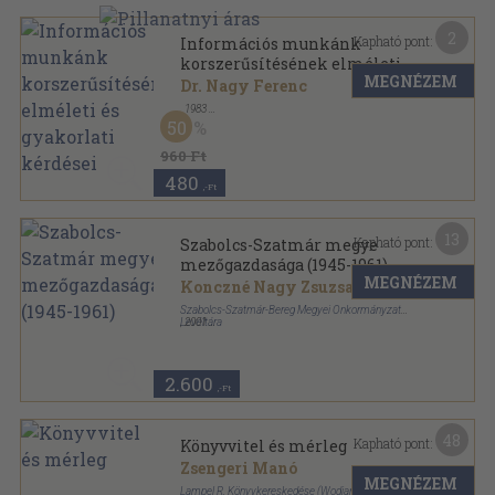
2
Kapható pont:
Információs munkánk
korszerűsítésének elméleti és
MEGNÉZEM
gyakorlati kérdései
Dr. Nagy Ferenc
,
1983
Tűzött kötés
,
56
oldal
50
960 Ft
480
,-Ft
13
Kapható pont:
Szabolcs-Szatmár megye
mezőgazdasága (1945-1961)
MEGNÉZEM
Konczné Nagy Zsuzsanna
Szabolcs-Szatmár-Bereg Megyei Önkormányzat
Levéltára
,
2001
Ragasztott papírkötés
,
146
oldal
Szabolcs-Szatmár-Bereg Megyei Levéltár Kiadványai
sorozat
2.600
,-Ft
48
Kapható pont:
Könyvvitel és mérleg
Zsengeri Manó
MEGNÉZEM
Lampel R. Könyvkereskedése (Wodianer F. és fiai)