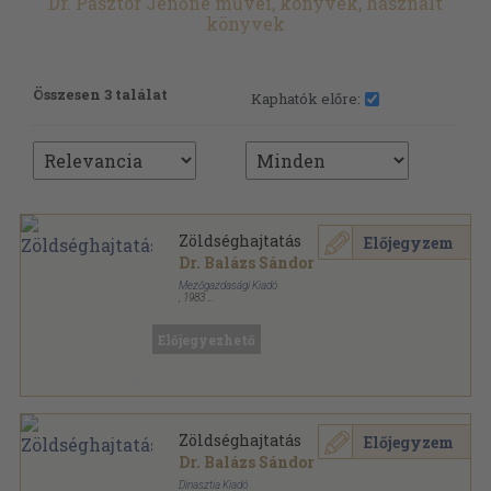
Dr. Pásztor Jenőné művei, könyvek, használt
könyvek
Összesen 3 találat
Kaphatók előre:
Zöldséghajtatás
Előjegyzem
Dr. Balázs Sándor
Mezőgazdasági Kiadó
,
1983
Ragasztott papírkötés
,
150
oldal
Kertészeti szakközépiskolák tankönyve sorozat
Előjegyezhető
Zöldséghajtatás
Előjegyzem
Dr. Balázs Sándor
Dinasztia Kiadó