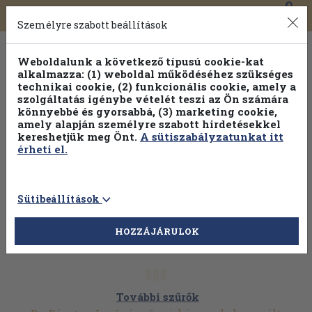
0
Toggle
Főmenü
Könyveink
navigation
Személyre szabott beállítások
Weboldalunk a következő típusú cookie-kat
alkalmazza: (1) weboldal működéséhez szükséges
technikai cookie, (2) funkcionális cookie, amely a
szolgáltatás igénybe vételét teszi az Ön számára
könnyebbé és gyorsabbá, (3) marketing cookie,
amely alapján személyre szabott hirdetésekkel
kereshetjük meg Önt.
A sütiszabályzatunkat itt
érheti el.
Sütibeállítások
HOZZÁJÁRULOK
További szűrők