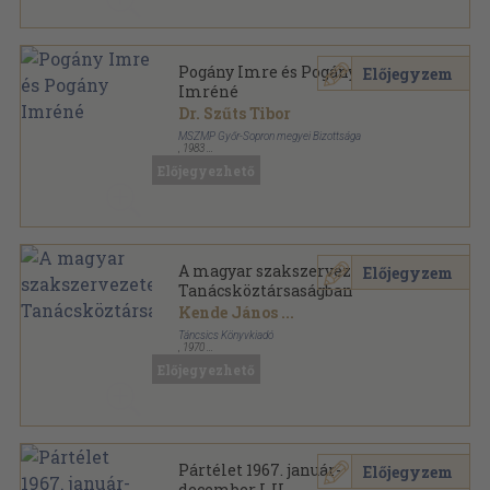
Pogány Imre és Pogány
Előjegyzem
Imréné
Dr. Szűts Tibor
MSZMP Győr-Sopron megyei Bizottsága
,
1983
Ragasztott papírkötés
,
87
oldal
Előjegyezhető
Forradalmáraink sorozat
A magyar szakszervezetek a
Előjegyzem
Tanácsköztársaságban
Kende János
...
Táncsics Könyvkiadó
,
1970
Fűzött kemény papírkötés
,
157
oldal
Előjegyezhető
Pártélet 1967. január-
Előjegyzem
december I-II.