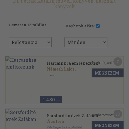
Dr. Petrák Katalin művei, könyvek, használt
könyvek
Összesen 15 találat
Kaphatók előre:
7
Kapható pont:
Harcainkra emlékezünk
Németh Lajos
...
MEGNÉZEM
,
1975
Vászon
,
220
oldal
1.480
,-Ft
13
Kapható pont:
Sorsfordító évek Zalában
Ács Irén
MEGNÉZEM
Zala Megyei Lapkiadó Vállalat