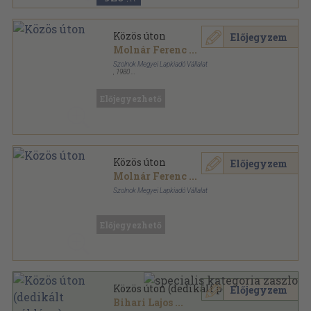
Közös úton
Előjegyzem
Molnár Ferenc
...
Szolnok Megyei Lapkiadó Vállalat
,
1980
Ragasztott papírkötés
,
407
oldal
Előjegyezhető
Közös úton
Előjegyzem
Molnár Ferenc
...
Szolnok Megyei Lapkiadó Vállalat
Ragasztott papírkötés
,
407
oldal
Előjegyezhető
Közös úton (dedikált példány)
Előjegyzem
Bihari Lajos
...