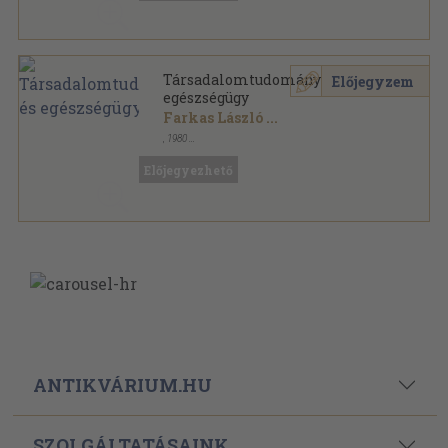
Társadalomtudomány és
Előjegyzem
egészségügy
Farkas László
...
,
1980
Tűzött kötés
,
68
oldal
Előjegyezhető
ANTIKVÁRIUM.HU
SZOLGÁLTATÁSAINK