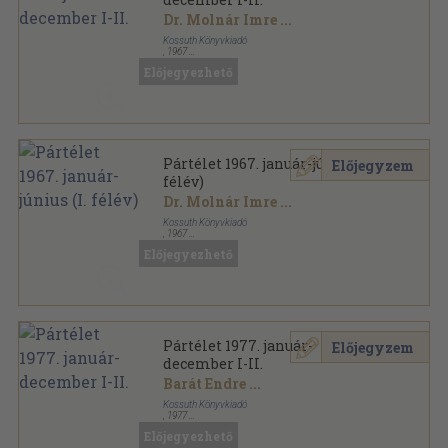
Dr. Molnár Imre
...
Kossuth Könyvkiadó
,
1967
Könyvkötői kötés
,
1430
oldal
Előjegyezhető
Pártélet sorozat
Pártélet 1967. január-június (I.
Előjegyzem
félév)
Dr. Molnár Imre
...
Kossuth Könyvkiadó
,
1967
Könyvkötői kötés
,
720
oldal
Előjegyezhető
Pártélet sorozat
Pártélet 1977. január-
Előjegyzem
december I-II.
Barát Endre
...
Kossuth Könyvkiadó
,
1977
Könyvkötői kötés
,
1158
oldal
Előjegyezhető
Pártélet sorozat