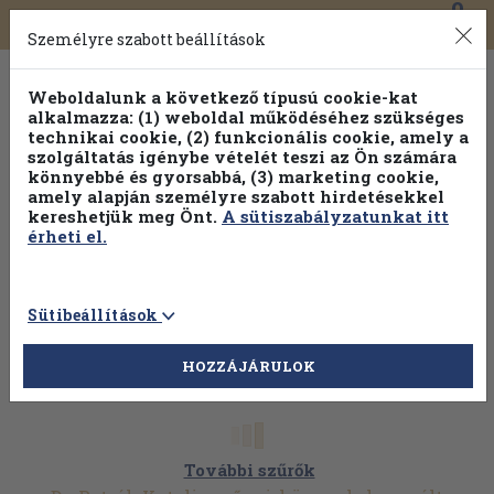
0
Toggle
Főmenü
Könyveink
navigation
Személyre szabott beállítások
Weboldalunk a következő típusú cookie-kat
alkalmazza: (1) weboldal működéséhez szükséges
technikai cookie, (2) funkcionális cookie, amely a
szolgáltatás igénybe vételét teszi az Ön számára
könnyebbé és gyorsabbá, (3) marketing cookie,
amely alapján személyre szabott hirdetésekkel
kereshetjük meg Önt.
A sütiszabályzatunkat itt
érheti el.
Sütibeállítások
HOZZÁJÁRULOK
További szűrők