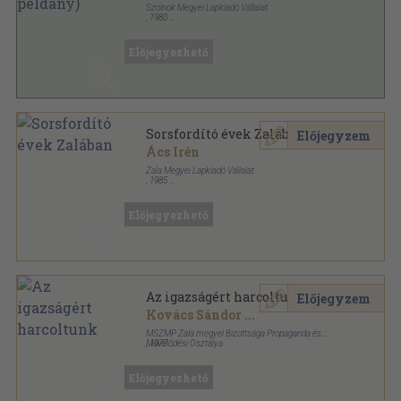
Szolnok Megyei Lapkiadó Vállalat
,
1980
Ragasztott papírkötés
,
407
oldal
Előjegyezhető
Sorsfordító évek Zalában
Előjegyzem
Ács Irén
Zala Megyei Lapkiadó Vállalat
,
1985
Fűzött keménykötés
,
514
oldal
Előjegyezhető
Az igazságért harcoltunk
Előjegyzem
Kovács Sándor
...
MSZMP Zala megyei Bizottsága Propaganda és
Művelődési Osztálya
,
1977
Tűzött kötés
,
96
oldal
Előjegyezhető