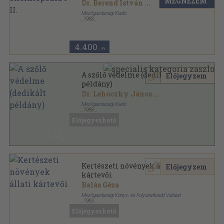
MEGNÉZEM
Dr. Berend István
...
Mezőgazdasági Kiadó
,
1968
Vászon
,
1016
oldal
4.400
,-Ft
A szőlő védelme (dedikált
Előjegyzem
példány)
Dr. Lehoczky János
...
Mezőgazdasági Kiadó
,
1968
Vászon
,
263
oldal
Előjegyezhető
Kertészeti növények állati
Előjegyzem
kártevői
Balás Géza
Mezőgazdasági Könyv- és Folyóiratkiadó Vállalat
,
1963
Könyvkötői vászonkötés
,
446
oldal
Előjegyezhető