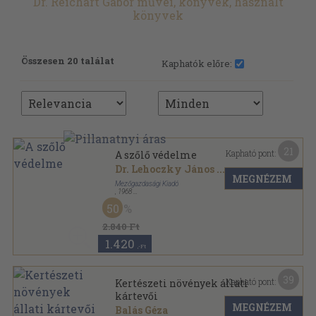
Dr. Reichart Gábor művei, könyvek, használt
könyvek
Összesen 20 találat
Kaphatók előre:
21
Kapható pont:
A szőlő védelme
Dr. Lehoczky János
...
MEGNÉZEM
Mezőgazdasági Kiadó
,
1968
Vászon
,
263
oldal
50
2.840 Ft
1.420
,-Ft
39
Kapható pont:
Kertészeti növények állati
kártevői
MEGNÉZEM
Balás Géza