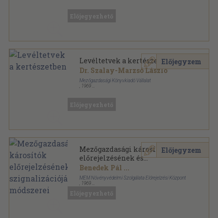
Könyvkötői kötés
,
119
oldal
Natura sorozat
Előjegyezhető
Levéltetvek a kertészetben
Előjegyzem
Dr. Szalay-Marzsó László
Mezőgazdasági Könyvkiadó Vállalat
,
1969
Fűzött papírkötés
,
186
oldal
Előjegyezhető
Mezőgazdasági károsítók
Előjegyzem
előrejelzésének és
szignalizációjának módszerei
Benedek Pál
...
MÉM Növényvédelmi Szolgálata Előrejelzési Központ
,
1969
Fűzött keménykötés
,
330
oldal
Előjegyezhető