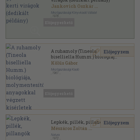
Jankovich Oszkár
...
Mezőgazdasági Könyvkiadó Vállalat
,
1978
Fűzött papírkötés
,
150
oldal
Előjegyezhető
A ruhamoly (Tineola
Előjegyzem
biselliella Humm.) biológiája,
molymentesítő anyagokkal
Kölüs Gábor
végzett kísérletek
Mezőgazdasági Kiadó
,
1961
Tűzött kötés
,
29
oldal
A Keszthelyi Mezőgazdasági Akadémia kiadványai
sorozat
Előjegyezhető
Lepkék, pillék, pillangók
Előjegyzem
Mészáros Zoltán
...
Natura
,
1972