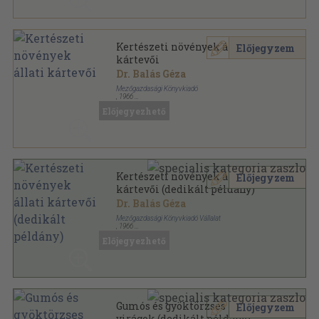
Kertészeti növények állati
Előjegyzem
kártevői
Dr. Balás Géza
Mezőgazdasági Könyvkiadó
,
1966
Fűzött keménykötés
,
527
oldal
Előjegyezhető
Kertészeti növények állati
Előjegyzem
kártevői (dedikált példány)
Dr. Balás Géza
Mezőgazdasági Könyvkiadó Vállalat
,
1966
Fűzött keménykötés
,
527
oldal
Előjegyezhető
Gumós és gyöktörzses kerti
Előjegyzem
virágok (dedikált példány)