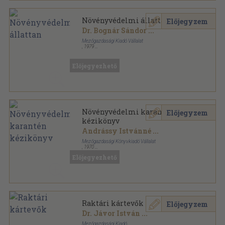
Növényvédelmi állattan
Előjegyzem
Dr. Bognár Sándor
...
Mezőgazdasági Kiadó Vállalat
,
1979
Vászon
,
557
oldal
Előjegyezhető
Növényvédelmi karantén
Előjegyzem
kézikönyv
Andrássy Istvánné
...
Mezőgazdasági Könyvkiadó Vállalat
,
1970
Fűzött keménykötés
,
254
oldal
Előjegyezhető
Raktári kártevők
Előjegyzem
Dr. Jávor István
...
Mezőgazdasági Kiadó