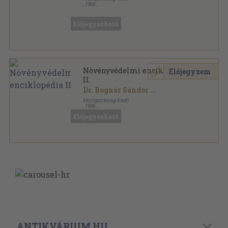
,
1969
Fűzött keménykötés
,
158
oldal
Előjegyezhető
Növényvédelmi enciklopédia
Előjegyzem
II.
Dr. Bognár Sándor
...
Mezőgazdasági Kiadó
,
1968
Vászon
,
530
oldal
Előjegyezhető
ANTIKVÁRIUM.HU