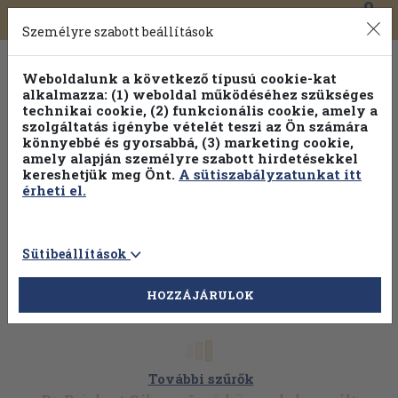
0
Toggle
Főmenü
Könyveink
navigation
Személyre szabott beállítások
Weboldalunk a következő típusú cookie-kat
alkalmazza: (1) weboldal működéséhez szükséges
technikai cookie, (2) funkcionális cookie, amely a
szolgáltatás igénybe vételét teszi az Ön számára
könnyebbé és gyorsabbá, (3) marketing cookie,
Válogasson több mint 30 000 kötet közül
amely alapján személyre szabott hirdetésekkel
Hobbi témakörökben
20% kedvezménnyel!
kereshetjük meg Önt.
A sütiszabályzatunkat itt
érheti el.
Sütibeállítások
HOZZÁJÁRULOK
További szűrők