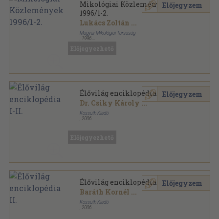
Mikológiai Közlemények
Előjegyzem
1996/1-2.
Lukács Zoltán
...
Magyar Mikológiai Társaság
,
1996
Ragasztott papírkötés
,
167
oldal
Előjegyezhető
Mikológiai Közlemények sorozat
Élővilág enciklopédia I-II.
Előjegyzem
Dr. Csiky Károly
...
Kossuth Kiadó
,
2006
Fűzött kemény papírkötés
,
1052
oldal
Élővilág enciklopédia sorozat
Előjegyezhető
Élővilág enciklopédia II.
Előjegyzem
Baráth Kornél
...
Kossuth Kiadó
,
2006
Fűzött kemény papírkötés
,
526
oldal
Élővilág enciklopédia sorozat