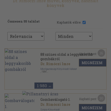
Dr. Rimóczi Imre művei, könyvek, használt
könyvek
Összesen 55 találat
Kaphatók előre:
16
Kapható pont:
88 színes oldal a leggyakoribb
gombákról
MEGNÉZEM
Dr. Rimóczi Imre
Mezőgazdasági Könyvkiadó Vállalat
,
1984
Ragasztott papírkötés
,
88
oldal
88 színes oldal sorozat
1.980
,-Ft
30
Kapható pont:
Gombaválogató 1.
Dr. Rimóczi Imre
MEGNÉZEM
Szépia Könyvkiadó