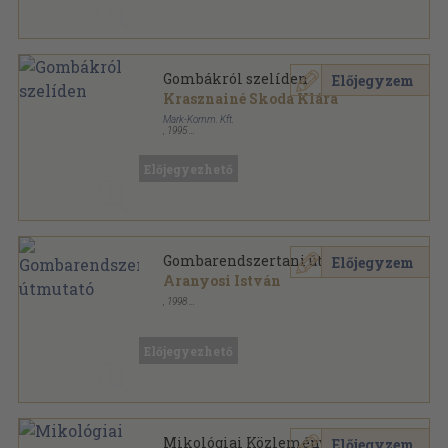
Gombákról szelíden
Előjegyzem
Krasznainé Skoda Klára
Mark-Komm. Kft.
,
1995
Ragasztott papírkötés
,
163
oldal
Előjegyezhető
Gombarendszertani útmutató
Előjegyzem
Aranyosi István
,
1998
Könyvkötői kötés
,
334
oldal
Előjegyezhető
Mikológiai Közlemények
Előjegyzem