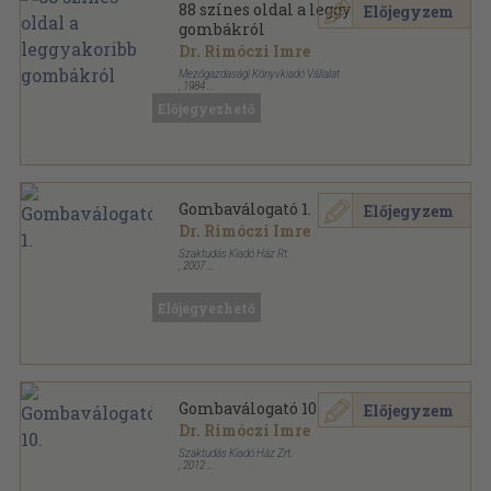
88 színes oldal a leggyakoribb
Előjegyzem
gombákról
Dr. Rimóczi Imre
Mezőgazdasági Könyvkiadó Vállalat
,
1984
Könyvkötői kötés
,
88
oldal
Előjegyezhető
88 színes oldal sorozat
Gombaválogató 1.
Előjegyzem
Dr. Rimóczi Imre
Szaktudás Kiadó Ház Rt.
,
2007
Ragasztott papírkötés
,
171
oldal
Gombaválogató sorozat
Előjegyezhető
Gombaválogató 10.
Előjegyzem
Dr. Rimóczi Imre
Szaktudás Kiadó Ház Zrt.
,
2012
Ragasztott papírkötés
,
167
oldal
Gombaválogató sorozat