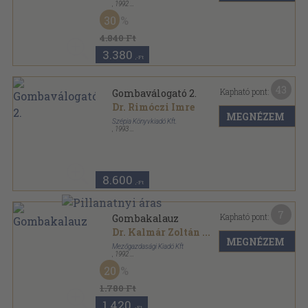
,
1992
Ragasztott papírkötés
,
118
oldal
30
Gombaválogató sorozat
4.840 Ft
3.380
,-Ft
43
Kapható pont:
Gombaválogató 2.
Dr. Rimóczi Imre
MEGNÉZEM
Szépia Könyvkiadó Kft.
,
1993
Ragasztott papírkötés
,
118
oldal
Gombaválogató sorozat
8.600
,-Ft
7
Kapható pont:
Gombakalauz
Dr. Kalmár Zoltán
...
MEGNÉZEM
Mezőgazdasági Kiadó Kft
,
1992
Ragasztott papírkötés
,
79
oldal
20
1.780 Ft
1.420
,-Ft