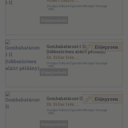
Albert László
...
Országos Erdészeti Egyesület Mikológiai Társasága
,
1990
Fűzött keménykötés
,
473
oldal
Előjegyezhető
Gombahatározó I-II.
Előjegyzem
(többszörösen aláírt példány)
Dr. Siller Irén
...
Országos Erdészeti Egyesület Mikológiai Társasága
,
1990
Fűzött keménykötés
,
473
oldal
Előjegyezhető
Gombahatározó II.
Előjegyzem
Dr. Siller Irén
...
Országos Erdészeti Egyesület Mikológiai Társasága
,
1990
Ragasztott kemény kötés
,
234
oldal
Előjegyezhető