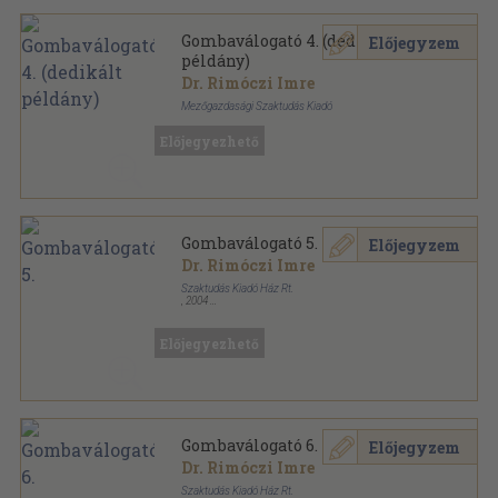
Gombaválogató 4. (dedikált
Előjegyzem
példány)
Dr. Rimóczi Imre
Mezőgazdasági Szaktudás Kiadó
Ragasztott papírkötés
,
131
oldal
Előjegyezhető
Gombaválogató sorozat
Gombaválogató 5.
Előjegyzem
Dr. Rimóczi Imre
Szaktudás Kiadó Ház Rt.
,
2004
Ragasztott papírkötés
,
132
oldal
Gombaválogató sorozat
Előjegyezhető
Gombaválogató 6.
Előjegyzem
Dr. Rimóczi Imre
Szaktudás Kiadó Ház Rt.