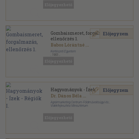
Előjegyezhető
Gombaismeret, forgalmazás,
Előjegyzem
ellenőrzés 1.
Babos Lórántné
...
Kertészeti Egyetem
,
1983
Ragasztott papírkötés
,
177
oldal
Előjegyezhető
Hagyományok - Ízek - Régiók I.
Előjegyzem
Dr. Dános Béla
...
Agrármarketing Centrum-Földművelésügyi és
Vidékfejlesztési Minisztérium
Ragasztott papírkötés
,
415
oldal
Előjegyezhető