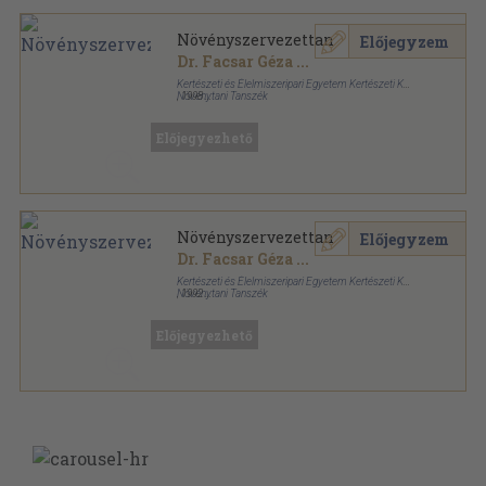
Növényszervezettan
Előjegyzem
Dr. Facsar Géza
...
Kertészeti és Élelmiszeripari Egyetem Kertészeti Kar
Növénytani Tanszék
,
1998
Könyvkötői papírkötés
,
326
oldal
Előjegyezhető
Növényszervezettan
Előjegyzem
Dr. Facsar Géza
...
Kertészeti és Élelmiszeripari Egyetem Kertészeti Kar
Növénytani Tanszék
,
1992
Ragasztott papírkötés
,
318
oldal
Előjegyezhető