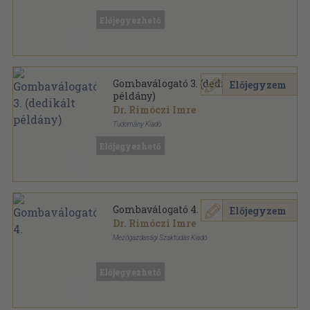
Ragasztott papírkötés
,
128
oldal
Gombaválogató sorozat
Előjegyezhető
Gombaválogató 3. (dedikált
Előjegyzem
példány)
Dr. Rimóczi Imre
Tudomány Kiadó
Ragasztott papírkötés
,
128
oldal
Előjegyezhető
Gombaválogató sorozat
Gombaválogató 4.
Előjegyzem
Dr. Rimóczi Imre
Mezőgazdasági Szaktudás Kiadó
Ragasztott papírkötés
,
131
oldal
Gombaválogató sorozat
Előjegyezhető