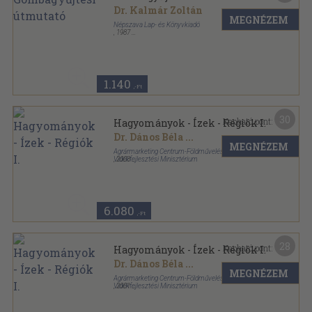
Dr. Kalmár Zoltán
MEGNÉZEM
Népszava Lap- és Könyvkiadó
,
1987
Ragasztott papírkötés
,
63
oldal
1.140
,-Ft
30
Kapható pont:
Hagyományok - Ízek - Régiók I.
Dr. Dános Béla
...
MEGNÉZEM
Agrármarketing Centrum-Földművelésügyi és
Vidékfejlesztési Minisztérium
,
2003
Fűzött kemény papírkötés
,
415
oldal
6.080
,-Ft
28
Kapható pont:
Hagyományok - Ízek - Régiók I.
Dr. Dános Béla
...
MEGNÉZEM
Agrármarketing Centrum-Földművelésügyi és
Vidékfejlesztési Minisztérium
,
2001
Fűzött kemény papírkötés
,
415
oldal