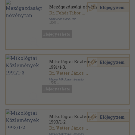
Mezőgazdasági növénytan
Előjegyzem
Dr. Fehér Tibor
...
Szaktudás Kiadó Ház
,
2001
Fűzött papírkötés
,
578
oldal
Előjegyezhető
Mikológiai Közlemények
Előjegyzem
1991/1-3.
Dr. Vetter János
...
Magyar Mikológiai Társaság
,
1991
Tűzött kötés
,
213
oldal
Előjegyezhető
Mikológiai Közlemények sorozat
Mikológiai Közlemények
Előjegyzem
1993/1-2.
Dr. Vetter János
...
Magyar Mikológiai Társaság