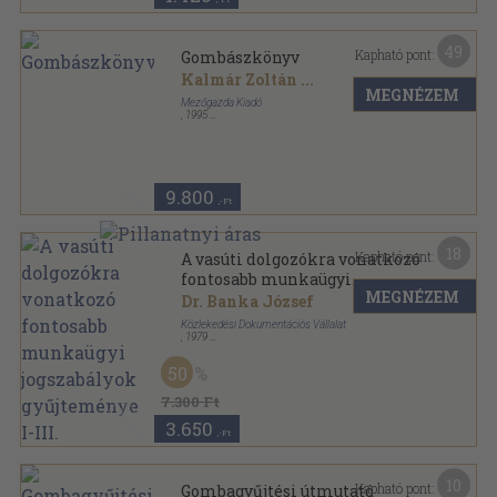
49
Kapható pont:
Gombászkönyv
Kalmár Zoltán
...
MEGNÉZEM
Mezőgazda Kiadó
,
1995
Fűzött kemény papírkötés
,
278
oldal
9.800
,-Ft
18
Kapható pont:
A vasúti dolgozókra vonatkozó
fontosabb munkaügyi
MEGNÉZEM
jogszabályok gyűjteménye I-
Dr. Banka József
III.
Közlekedési Dokumentációs Vállalat
,
1979
Ragasztott papírkötés
,
1888
oldal
50
7.300 Ft
3.650
,-Ft
10
Kapható pont:
Gombagyűjtési útmutató