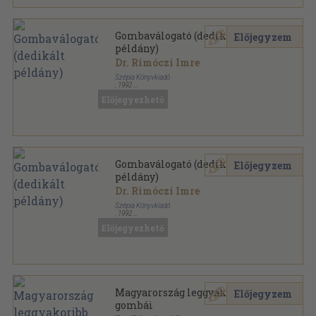
Gombaválogató (dedikált
Előjegyzem
példány)
Dr. Rimóczi Imre
Szépia Könyvkiadó
,
1992
Ragasztott papírkötés
,
118
oldal
Előjegyezhető
Gombaválogató sorozat
Gombaválogató (dedikált
Előjegyzem
példány)
Dr. Rimóczi Imre
Szépia Könyvkiadó
,
1992
Ragasztott papírkötés
,
118
oldal
Előjegyezhető
Gombaválogató sorozat
Magyarország leggyakoribb
Előjegyzem
gombái