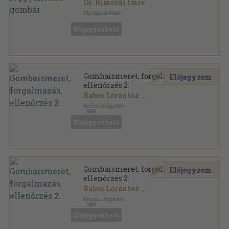
Dr. Rimóczi Imre
Mezőgazda Kiadó
Fűzött kemény papírkötés
,
90
oldal
Előjegyezhető
Kertészkönyvtár-88 színes oldal sorozat
Gombaismeret, forgalmazás,
Előjegyzem
ellenőrzés 2.
Babos Lórántné
...
Kertészeti Egyetem
,
1983
Könyvkötői papírkötés
,
246
oldal
Előjegyezhető
Gombaismeret, forgalmazás,
Előjegyzem
ellenőrzés 2.
Babos Lórántné
...
Kertészeti Egyetem
,
1983
Könyvkötői kötés
,
246
oldal
Előjegyezhető