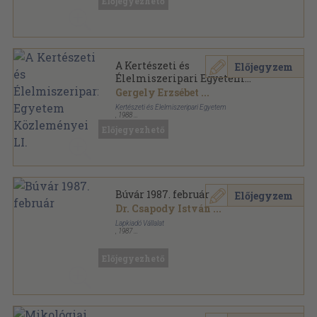
Előjegyezhető
A Kertészeti és
Előjegyzem
Élelmiszeripari Egyetem
Közleményei LI.
Gergely Erzsébet
...
Kertészeti és Élelmiszeripari Egyetem
,
1988
Ragasztott papírkötés
,
393
oldal
Előjegyezhető
A Kertészeti és Élelmiszeripari Egyetem
Közleményei sorozat
Búvár 1987. február
Előjegyzem
Dr. Csapody István
...
Lapkiadó Vállalat
,
1987
Tűzött kötés
,
47
oldal
Búvár sorozat
Előjegyezhető