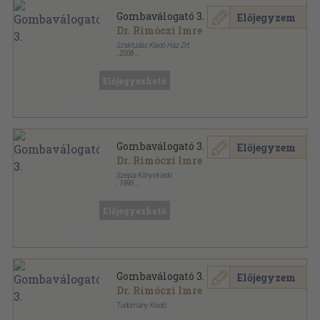
Gombaválogató 3.
Előjegyzem
Dr. Rimóczi Imre
Szaktudás Kiadó Ház Zrt.
,
2008
Ragasztott papírkötés
,
163
oldal
Gombaválogató sorozat
Előjegyezhető
Gombaválogató 3.
Előjegyzem
Dr. Rimóczi Imre
Szépia Könyvkiadó
,
1995
Ragasztott papírkötés
,
128
oldal
Gombaválogató sorozat
Előjegyezhető
Gombaválogató 3.
Előjegyzem
Dr. Rimóczi Imre
Tudomány Kiadó