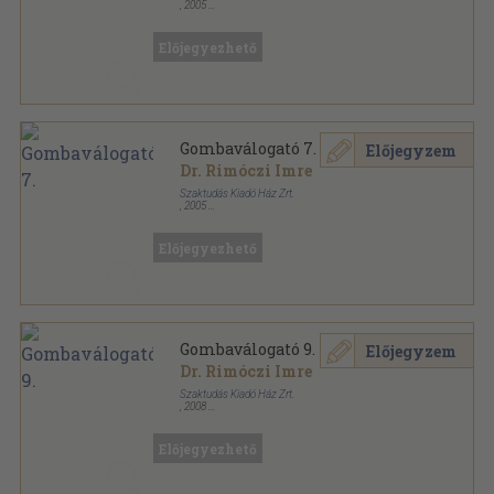
,
2005
Ragasztott papírkötés
,
149
oldal
Gombaválogató sorozat
Előjegyezhető
Gombaválogató 7.
Előjegyzem
Dr. Rimóczi Imre
Szaktudás Kiadó Ház Zrt.
,
2005
Ragasztott papírkötés
,
154
oldal
Gombaválogató sorozat
Előjegyezhető
Gombaválogató 9.
Előjegyzem
Dr. Rimóczi Imre
Szaktudás Kiadó Ház Zrt.
,
2008
Ragasztott papírkötés
,
136
oldal
Gombaválogató sorozat
Előjegyezhető