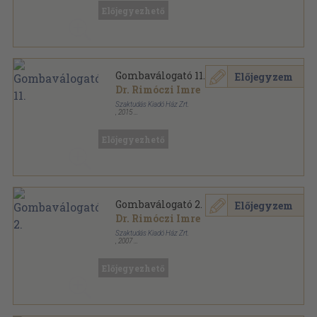
Előjegyezhető
Gombaválogató 11.
Előjegyzem
Dr. Rimóczi Imre
Szaktudás Kiadó Ház Zrt.
,
2015
Ragasztott papírkötés
,
160
oldal
Gombaválogató sorozat
Előjegyezhető
Gombaválogató 2.
Előjegyzem
Dr. Rimóczi Imre
Szaktudás Kiadó Ház Zrt.
,
2007
Ragasztott papírkötés
,
173
oldal
Gombaválogató sorozat
Előjegyezhető