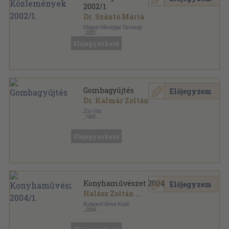
2002/1.
Dr. Szántó Mária
Magyar Mikológiai Társaság
,
2002
Ragasztott papírkötés
,
130
oldal
Előjegyezhető
Mikológiai Közlemények sorozat
Gombagyűjtés
Előjegyzem
Dr. Kalmár Zoltán
Zoo-Vita
,
1995
Ragasztott papírkötés
,
61
oldal
Előjegyezhető
Konyhaművészet 2004/1.
Előjegyzem
Halász Zoltán
...
Budapest Week Kiadó
,
2004
Ragasztott papírkötés
,
66
oldal
Konyhaművészet sorozat