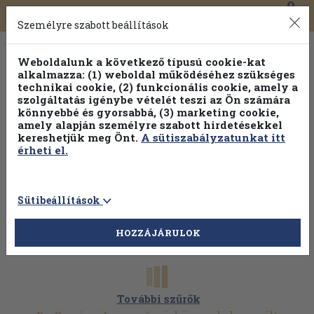
0
Toggle
Főmenü
Könyveink
navigation
Személyre szabott beállítások
Weboldalunk a következő típusú cookie-kat
alkalmazza: (1) weboldal működéséhez szükséges
technikai cookie, (2) funkcionális cookie, amely a
szolgáltatás igénybe vételét teszi az Ön számára
könnyebbé és gyorsabbá, (3) marketing cookie,
Válogasson több mint 30 000 kötet közül
amely alapján személyre szabott hirdetésekkel
Hobbi témakörökben
20% kedvezménnyel!
kereshetjük meg Önt.
A sütiszabályzatunkat itt
érheti el.
Sütibeállítások
HOZZÁJÁRULOK
További szűrők