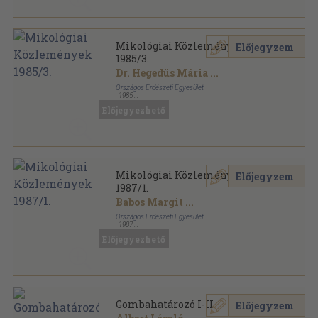
Mikológiai Közlemények
Előjegyzem
1985/3.
Dr. Hegedüs Mária
...
Országos Erdészeti Egyesület
,
1985
Tűzött kötés
,
81
oldal
Előjegyezhető
Mikológiai Közlemények sorozat
Mikológiai Közlemények
Előjegyzem
1987/1.
Babos Margit
...
Országos Erdészeti Egyesület
,
1987
Tűzött kötés
,
64
oldal
Előjegyezhető
Mikológiai Közlemények sorozat
Gombahatározó I-II.
Előjegyzem