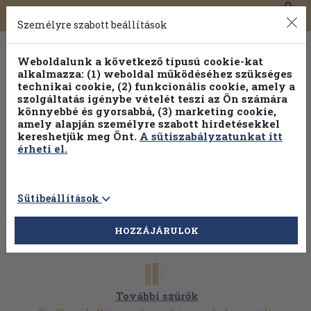
0
Toggle
Főmenü
Könyveink
navigation
Személyre szabott beállítások
Weboldalunk a következő típusú cookie-kat
alkalmazza: (1) weboldal működéséhez szükséges
technikai cookie, (2) funkcionális cookie, amely a
szolgáltatás igénybe vételét teszi az Ön számára
könnyebbé és gyorsabbá, (3) marketing cookie,
amely alapján személyre szabott hirdetésekkel
kereshetjük meg Önt.
A sütiszabályzatunkat itt
érheti el.
Sütibeállítások
HOZZÁJÁRULOK
További szűrők