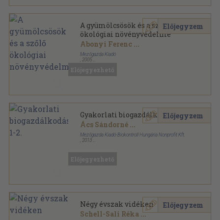
A gyümölcsösök és a szőlő
Előjegyzem
ökológiai növényvédelme
Abonyi Ferenc
...
Mezőgazda Kiadó
,
2005
Fűzött kemény papírkötés
,
340
oldal
Előjegyezhető
Környezet- és tájgazdálkodás sorozat
Gyakorlati biogazdálkodás 1-2.
Előjegyzem
Ács Sándorné
...
Mezőgazda Kiadó-Biokontroll Hungária Nonprofit Kft.
,
2013
Fűzött kemény papírkötés
,
290
oldal
Házunk táján sorozat
Előjegyezhető
Négy évszak vidéken
Előjegyzem
Schell-Sali Réka
...