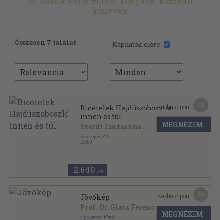
Dr. Roszík Péter művei, könyvek, használt
könyvek
Összesen 7 találat
Kaphatók előre:
13
Kapható pont:
Bioételek Hajdúszoboszlón
innen és túl
MEGNÉZEM
Szerdi Zsuzsanna
...
Biokonyha Kft.
,
2009
Varrott papírkötés
,
221
oldal
2.640
,-Ft
26
Kapható pont:
Jövőkép
Prof. Dr. Glatz Ferenc
...
MEGNÉZEM
Agroinform Kiadó