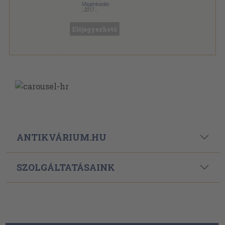
Magánkiadás
,
2017
Fűzött kemény papírkötés
,
229
oldal
Előjegyezhető
ANTIKVÁRIUM.HU
SZOLGÁLTATÁSAINK