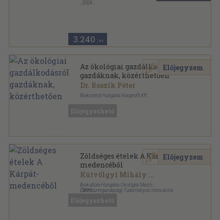
,
2004
Ragasztott papírkötés
,
257
oldal
3.240
,-Ft
Az ökológiai gazdálkodásról
Előjegyzem
gazdáknak, közérthetően
Dr. Roszík Péter
Biokontroll Hungária Nonprofit Kft.
Ragasztott papírkötés
,
103
oldal
Előjegyezhető
Zöldséges ételek A Kárpát-
Előjegyzem
medencéből
Kútvölgyi Mihály
...
Biokultúra Hungária Ökológiai Mező-
Élelmiszergazdasági Tudományos Innovációs
,
2015
Nonprofit Kft.
Fűzött kemény papírkötés
,
128
oldal
Előjegyezhető
Napsütötte ízek sorozat