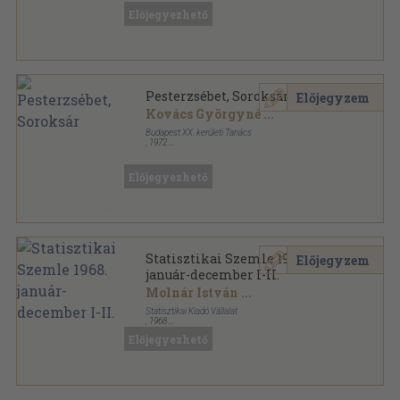
Előjegyezhető
Pesterzsébet, Soroksár
Előjegyzem
Kovács Györgyné
...
Budapest XX. kerületi Tanács
,
1972
Fűzött keménykötés
,
445
oldal
Előjegyezhető
Statisztikai Szemle 1968.
Előjegyzem
január-december I-II.
Molnár István
...
Statisztikai Kiadó Vállalat
,
1968
Könyvkötői kötés
,
1290
oldal
Előjegyezhető
Statisztikai Szemle sorozat