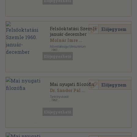
Előjegyezhető
Felsőoktatási Szemle sorozat
Felsőoktatási Szemle 1960.
Előjegyzem
január-december
Molnár Imre
...
Művelődésügyi Minisztérium
,
1960
Tűzött kötés
,
783
oldal
Előjegyezhető
Felsőoktatási Szemle sorozat
Mai nyugati filozófia
Előjegyzem
Dr. Sándor Pál
...
Tankönyvkiadó
,
1963
Tűzött kötés
,
263
oldal
Előjegyezhető