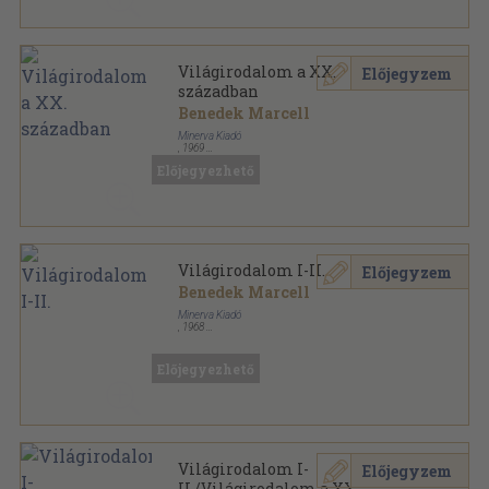
Világirodalom a XX.
Előjegyzem
században
Benedek Marcell
Minerva Kiadó
,
1969
Könyvkötői vászonkötés
,
151
oldal
Előjegyezhető
Minerva zsebkönyvek sorozat
Világirodalom I-II.
Előjegyzem
Benedek Marcell
Minerva Kiadó
,
1968
Fűzött papírkötés
,
374
oldal
Minerva zsebkönyvek sorozat
Előjegyezhető
Világirodalom I-
Előjegyzem
II./Világirodalom a XX.