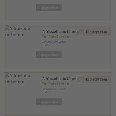
Tűzött kötés
,
257
oldal
Előjegyezhető
A filozófia története
Előjegyzem
Dr. Pais István
...
Tankönyvkiadó Vállalat
,
1970
Ragasztott papírkötés
,
256
oldal
Előjegyezhető
A filozófia története
Előjegyzem
Dr. Pais István
...
Tankönyvkiadó Vállalat
,
1967
Tűzött kötés
,
256
oldal
Előjegyezhető