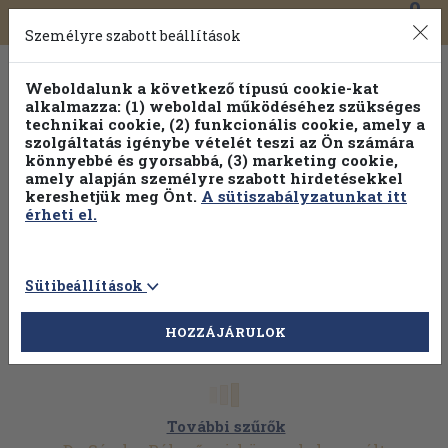
0
Toggle
Főmenü
Könyveink
navigation
Személyre szabott beállítások
Weboldalunk a következő típusú cookie-kat
alkalmazza: (1) weboldal működéséhez szükséges
technikai cookie, (2) funkcionális cookie, amely a
szolgáltatás igénybe vételét teszi az Ön számára
könnyebbé és gyorsabbá, (3) marketing cookie,
Válogasson több mint 1.000.000 kiadványunk közül
10-
amely alapján személyre szabott hirdetésekkel
100% kedvezménnyel!
kereshetjük meg Önt.
A sütiszabályzatunkat itt
érheti el.
Sütibeállítások
HOZZÁJÁRULOK
További szűrők