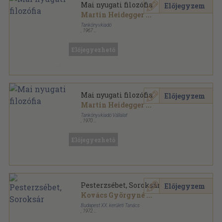
Mai nyugati filozófia
Előjegyzem
Martin Heidegger
...
Tankönyvkiadó
,
1967
Tűzött kötés
,
263
oldal
Előjegyezhető
Mai nyugati filozófia
Előjegyzem
Martin Heidegger
...
Tankönyvkiadó Vállalat
,
1970
Ragasztott papírkötés
,
263
oldal
Előjegyezhető
Pesterzsébet, Soroksár
Előjegyzem
Kovács Györgyné
...
Budapest XX. kerületi Tanács
,
1972
Nyl kötés
,
445
oldal