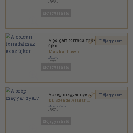
,
1970
Ragasztott papírkötés
,
221
oldal
Minerva zsebkönyvek sorozat
Előjegyezhető
A polgári forradalmak és az
Előjegyzem
újkor
Makkai László
...
Minerva
,
1969
Könyvkötői kötés
,
279
oldal
Előjegyezhető
Minerva zsebkönyvek sorozat
A szép magyar nyelv
Előjegyzem
Dr. Szende Aladár
...
Minerva Kiadó
,
1967
Könyvkötői kötés
,
239
oldal
Minerva zsebkönyvek sorozat
Előjegyezhető