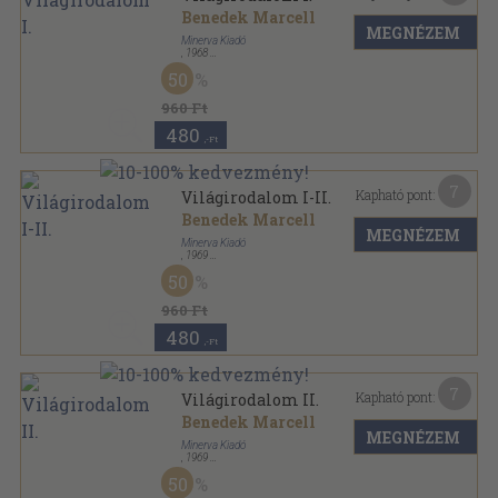
Benedek Marcell
MEGNÉZEM
Minerva Kiadó
,
1968
Fűzött papírkötés
,
167
oldal
50
Minerva zsebkönyvek sorozat
960 Ft
480
,-Ft
7
Kapható pont:
Világirodalom I-II.
Benedek Marcell
MEGNÉZEM
Minerva Kiadó
,
1969
Fűzött papírkötés
,
374
oldal
50
Minerva zsebkönyvek sorozat
960 Ft
480
,-Ft
7
Kapható pont:
Világirodalom II.
Benedek Marcell
MEGNÉZEM
Minerva Kiadó
,
1969
Fűzött papírkötés
,
207
oldal
50
Minerva zsebkönyvek sorozat