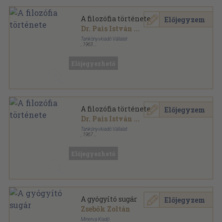
A filozófia története
Előjegyzem
Dr. Pais István
...
Tankönyvkiadó Vállalat
,
1963
Könyvkötői kötés
,
257
oldal
Előjegyezhető
A filozófia története
Előjegyzem
Dr. Pais István
...
Tankönyvkiadó Vállalat
,
1967
Tűzött kötés
,
257
oldal
Előjegyezhető
A gyógyító sugár
Előjegyzem
Zsebők Zoltán
Minerva Kiadó