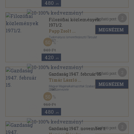
480
,-Ft
2
Kapható pont:
Filozófiai közlemények
1971/2.
MEGNÉZEM
Papp Zsolt
...
Tudományos Ismeretterjesztő Társulat
,
1971
50
Tűzött kötés
,
156
oldal
Filozófiai közlemények sorozat
840 Ft
420
,-Ft
2
Kapható pont:
Gazdaság 1947. február 15.
Tímár László
...
MEGNÉZEM
Magyar Magánalkalmazottak Szabad
Szakszervezete
,
1947
Tűzött kötés
,
47
oldal
50
Gazdaság sorozat
960 Ft
480
,-Ft
2
Kapható pont:
Gazdaság 1947. november 1.