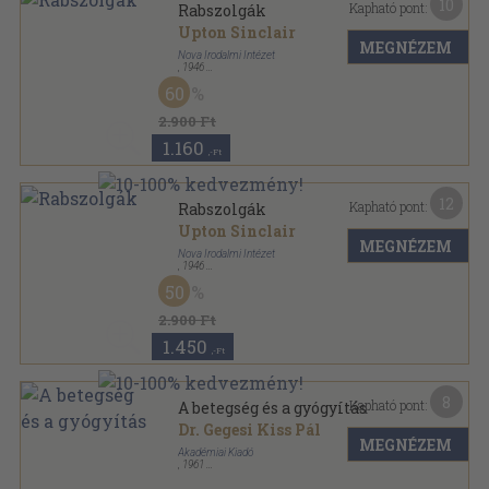
10
Kapható pont:
Rabszolgák
Upton Sinclair
MEGNÉZEM
Nova Irodalmi Intézet
,
1946
Félvászon
,
186
oldal
60
2.900 Ft
1.160
,-Ft
12
Kapható pont:
Rabszolgák
Upton Sinclair
MEGNÉZEM
Nova Irodalmi Intézet
,
1946
Félvászon
,
186
oldal
50
2.900 Ft
1.450
,-Ft
8
Kapható pont:
A betegség és a gyógyítás
Dr. Gegesi Kiss Pál
MEGNÉZEM
Akadémiai Kiadó
,
1961
Vászon
,
249
oldal