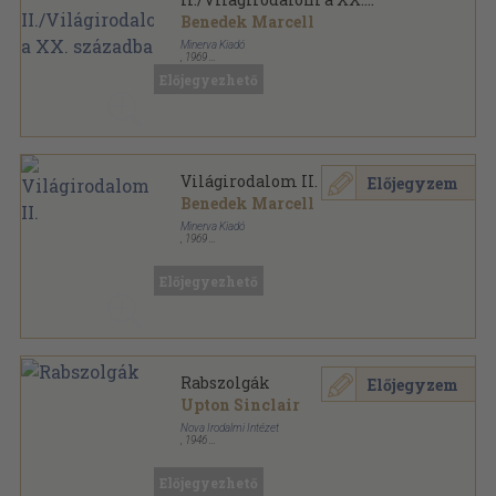
században
Benedek Marcell
Minerva Kiadó
,
1969
Ragasztott papírkötés
,
525
oldal
Előjegyezhető
Minerva zsebkönyvek sorozat
Világirodalom II.
Előjegyzem
Benedek Marcell
Minerva Kiadó
,
1969
Könyvkötői kötés
,
207
oldal
Minerva zsebkönyvek sorozat
Előjegyezhető
Rabszolgák
Előjegyzem
Upton Sinclair
Nova Irodalmi Intézet
,
1946
Fűzött papírkötés
,
186
oldal
Előjegyezhető