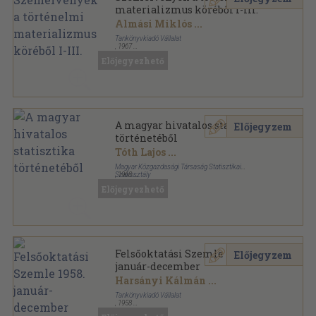
materializmus köréből I-III.
Almási Miklós
...
Tankönyvkiadó Vállalat
,
1967
Tűzött kötés
,
1206
oldal
Előjegyezhető
A magyar hivatalos statisztika
Előjegyzem
történetéből
Tóth Lajos
...
Magyar Közgazdasági Társaság Statisztikai
Szakosztály
,
1968
Fűzött keménykötés
,
414
oldal
Előjegyezhető
Felsőoktatási Szemle 1958.
Előjegyzem
január-december
Harsányi Kálmán
...
Tankönyvkiadó Vállalat
,
1958
Tűzött kötés
,
781
oldal