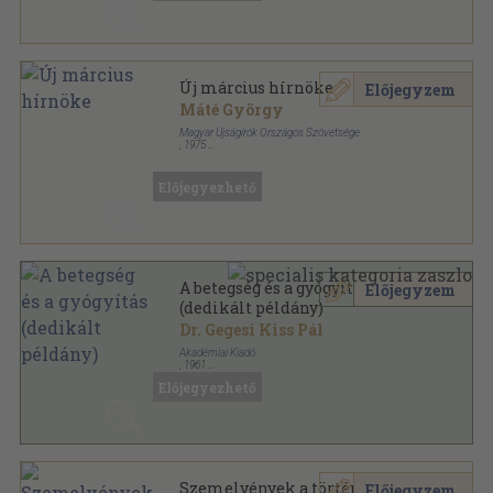
Új március hírnöke
Előjegyzem
Máté György
Magyar Újságírók Országos Szövetsége
,
1975
Ragasztott papírkötés
,
159
oldal
A magyar sajtó kiskönyvtára sorozat
Előjegyezhető
A betegség és a gyógyítás
Előjegyzem
(dedikált példány)
Dr. Gegesi Kiss Pál
Akadémiai Kiadó
,
1961
Vászon
,
249
oldal
Előjegyezhető
Szemelvények a történelmi
Előjegyzem