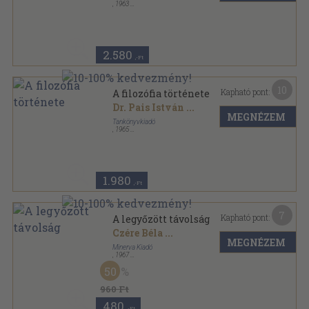
,
1963
Tűzött kötés
,
257
oldal
2.580
,-Ft
10
Kapható pont:
A filozófia története
Dr. Pais István
...
MEGNÉZEM
Tankönyvkiadó
,
1965
Ragasztott papírkötés
,
235
oldal
1.980
,-Ft
7
Kapható pont:
A legyőzött távolság
Czére Béla
...
MEGNÉZEM
Minerva Kiadó
,
1967
Fűzött papírkötés
,
239
oldal
50
Minerva zsebkönyvek sorozat
960 Ft
480
,-Ft