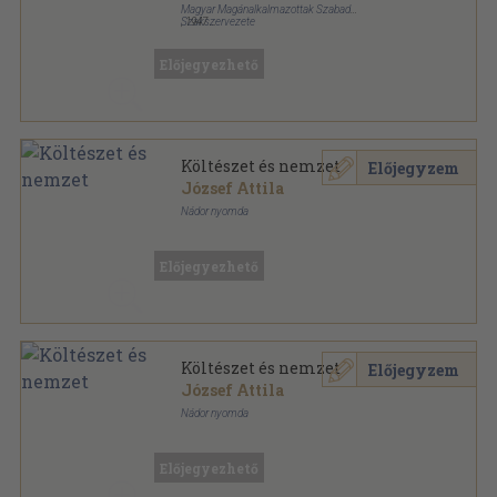
Magyar Magánalkalmazottak Szabad
Szakszervezete
,
1947
Tűzött kötés
,
47
oldal
Gazdaság sorozat
Előjegyezhető
Költészet és nemzet
Előjegyzem
József Attila
Nádor nyomda
Tűzött kötés
,
63
oldal
Dokumentum könyvek sorozat
Előjegyezhető
Költészet és nemzet
Előjegyzem
József Attila
Nádor nyomda
Könyvkötői papírkötés
,
63
oldal
Dokumentum könyvek sorozat
Előjegyezhető