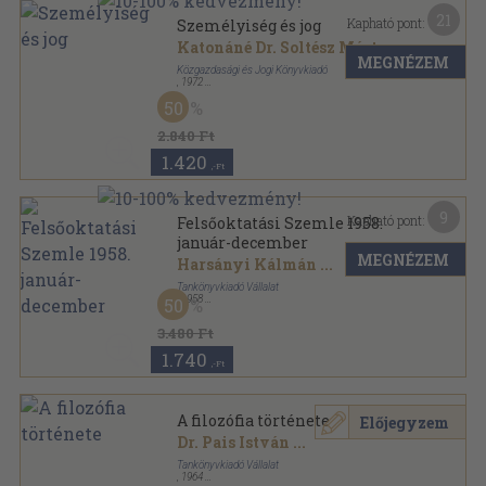
21
Kapható pont:
Személyiség és jog
Katonáné Dr. Soltész Márta
MEGNÉZEM
Közgazdasági és Jogi Könyvkiadó
,
1972
Vászon
,
452
oldal
50
2.840 Ft
1.420
,-Ft
9
Kapható pont:
Felsőoktatási Szemle 1958.
január-december
MEGNÉZEM
Harsányi Kálmán
...
Tankönyvkiadó Vállalat
,
1958
50
Könyvkötői kötés
,
781
oldal
Felsőoktatási Szemle sorozat
3.480 Ft
1.740
,-Ft
A filozófia története
Előjegyzem
Dr. Pais István
...
Tankönyvkiadó Vállalat
,
1964