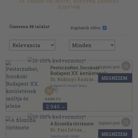
Dr. Sándor Pál művei, könyvek, használt
könyvek
Összesen 58 találat
Kaphatók előre:
15
Kapható pont:
Pesterzsébet, Soroksár
Budapest XX. kerületének
MEGNÉZEM
múltja és jelene
Dr. Kubinyi András
...
Budapest XX. kerületi Tanács
,
1972
20
Fűzött keménykötés
,
445
oldal
3.680 Ft
2.940
,-Ft
21
Kapható pont:
A filozófia története
Dr. Pais István
...
MEGNÉZEM
Tankönyvkiadó Vállalat