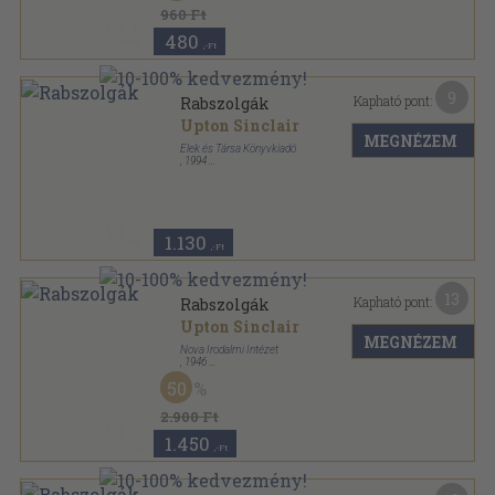
960 Ft
480
,-Ft
9
Kapható pont:
Rabszolgák
Upton Sinclair
MEGNÉZEM
Elek és Társa Könyvkiadó
,
1994
Ragasztott papírkötés
,
279
oldal
1.130
,-Ft
13
Kapható pont:
Rabszolgák
Upton Sinclair
MEGNÉZEM
Nova Irodalmi Intézet
,
1946
Aranyozott gerincű kiadói félvászon kötés
,
186
oldal
50
2.900 Ft
1.450
,-Ft