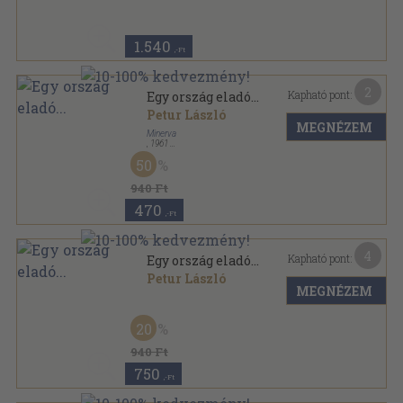
1.540
,-Ft
2
Kapható pont:
Egy ország eladó...
Petur László
MEGNÉZEM
Minerva
,
1961
Fűzött papírkötés
,
390
oldal
50
940 Ft
470
,-Ft
4
Kapható pont:
Egy ország eladó...
Petur László
MEGNÉZEM
Könyvkötői kötés
,
390
oldal
20
940 Ft
750
,-Ft