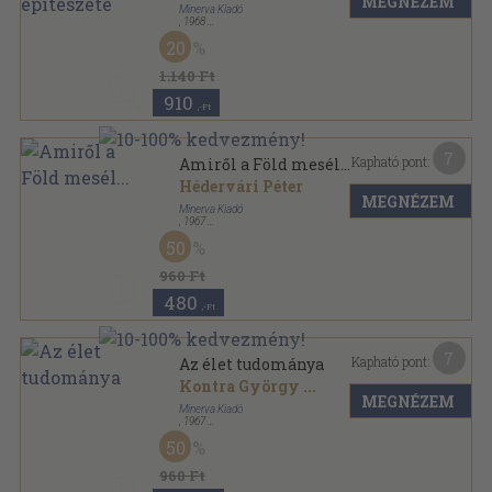
MEGNÉZEM
Minerva Kiadó
,
1968
Ragasztott papírkötés
,
199
oldal
20
Minerva zsebkönyvek sorozat
1.140 Ft
910
,-Ft
7
Kapható pont:
Amiről a Föld mesél...
Hédervári Péter
MEGNÉZEM
Minerva Kiadó
,
1967
Fűzött papírkötés
,
247
oldal
50
Minerva zsebkönyvek sorozat
960 Ft
480
,-Ft
7
Kapható pont:
Az élet tudománya
Kontra György
...
MEGNÉZEM
Minerva Kiadó
,
1967
Fűzött papírkötés
,
222
oldal
50
Minerva zsebkönyvek sorozat
960 Ft