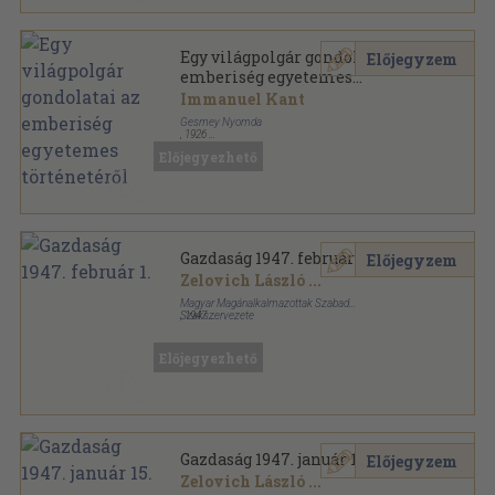
Egy világpolgár gondolatai az
Előjegyzem
emberiség egyetemes
történetéről
Immanuel Kant
Gesmey Nyomda
,
1926
Könyvkötői kötés
,
36
oldal
Előjegyezhető
Európa Könyvtár sorozat
Gazdaság 1947. február 1.
Előjegyzem
Zelovich László
...
Magyar Magánalkalmazottak Szabad
Szakszervezete
,
1947
Tűzött kötés
,
46
oldal
Gazdaság sorozat
Előjegyezhető
Gazdaság 1947. január 15.
Előjegyzem
Zelovich László
...