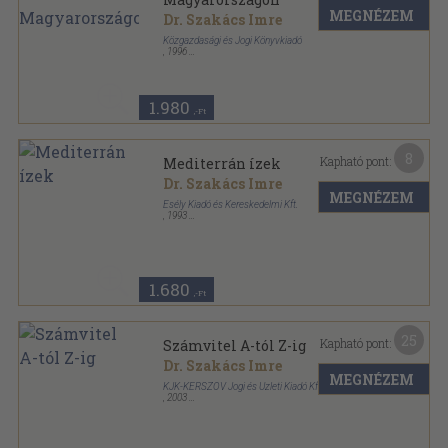
MEGNÉZEM
Dr. Szakács Imre
Közgazdasági és Jogi Könyvkiadó
,
1996
Ragasztott papírkötés
,
176
oldal
1.980
,-Ft
8
Kapható pont:
Mediterrán ízek
Dr. Szakács Imre
MEGNÉZEM
Esély Kiadó és Kereskedelmi Kft.
,
1993
Fűzött kemény papírkötés
,
383
oldal
Esély Konyha sorozat
1.680
,-Ft
25
Kapható pont:
Számvitel A-tól Z-ig
Dr. Szakács Imre
MEGNÉZEM
KJK-KERSZÖV Jogi és Üzleti Kiadó Kft.
,
2003
Fűzött kemény papírkötés
,
668
oldal
Közgazdasági és jogi kiadványok sorozat