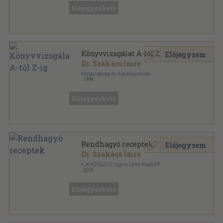
Előjegyezhető
Könyvvizsgálat A-tól Z-ig
Előjegyzem
Dr. Szakács Imre
Közgazdasági és Jogi Könyvkiadó
,
1998
Ragasztott papírkötés
,
358
oldal
Előjegyezhető
Rendhagyó receptek
Előjegyzem
Dr. Szakács Imre
KJK-KERSZÖV Jogi és Üzleti Kiadó Kft.
,
2003
Spirál
,
58
oldal
KJK-Kerszöv Kiadványok sorozat
Előjegyezhető