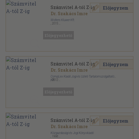
Számvitel A-tól Z-ig
Előjegyzem
Dr. Szakács Imre
Wolters Kluwer Kft.
,
2015
Fűzött kemény papírkötés
,
1152
oldal
Közgazdasági és jogi kiadványok sorozat
Előjegyezhető
Számvitel A-tól Z-ig
Előjegyzem
Dr. Szakács Imre
CompLex Kiadó Jogi és Üzleti Tartalomszolgáltató
Kft.
,
2012
Fűzött kemény papírkötés
,
1104
oldal
Közgazdasági és jogi kiadványok sorozat
Előjegyezhető
Számvitel A-tól Z-ig
Előjegyzem
Dr. Szakács Imre
Közgazdasági és Jogi Könyvkiadó
,
1998