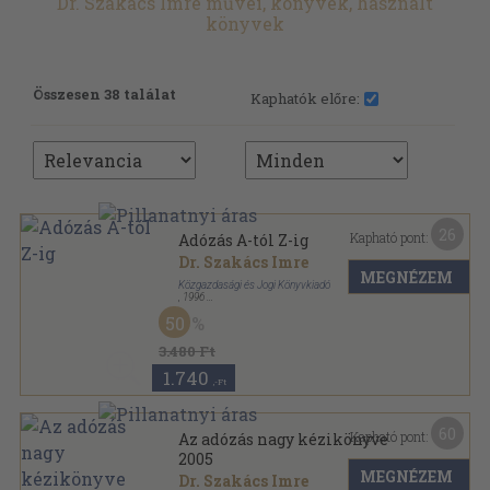
Dr. Szakács Imre művei, könyvek, használt
könyvek
Összesen 38 találat
Kaphatók előre:
26
Kapható pont:
Adózás A-tól Z-ig
Dr. Szakács Imre
MEGNÉZEM
Közgazdasági és Jogi Könyvkiadó
,
1996
Ragasztott papírkötés
,
654
oldal
50
3.480 Ft
1.740
,-Ft
60
Kapható pont:
Az adózás nagy kézikönyve
2005
MEGNÉZEM
Dr. Szakács Imre