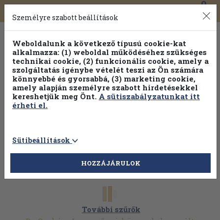
0
Toggle
Főmenü
Könyveink
navigation
Személyre szabott beállítások
Weboldalunk a következő típusú cookie-kat
alkalmazza: (1) weboldal működéséhez szükséges
technikai cookie, (2) funkcionális cookie, amely a
szolgáltatás igénybe vételét teszi az Ön számára
könnyebbé és gyorsabbá, (3) marketing cookie,
amely alapján személyre szabott hirdetésekkel
kereshetjük meg Önt.
A sütiszabályzatunkat itt
érheti el.
Sütibeállítások
HOZZÁJÁRULOK
További szűrők