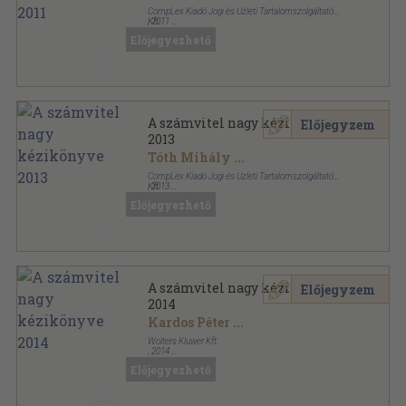
CompLex Kiadó Jogi és Üzleti Tartalomszolgáltató
Kft.
,
2011
Fűzött keménykötés
,
1200
oldal
Előjegyezhető
A számvitel nagy kézikönyve sorozat
A számvitel nagy kézikönyve
Előjegyzem
2013
Tóth Mihály
...
CompLex Kiadó Jogi és Üzleti Tartalomszolgáltató
Kft.
,
2013
Fűzött keménykötés
,
1260
oldal
Előjegyezhető
A számvitel nagy kézikönyve sorozat
A számvitel nagy kézikönyve
Előjegyzem
2014
Kardos Péter
...
Wolters Kluwer Kft.
,
2014
Fűzött keménykötés
,
1296
oldal
Előjegyezhető
A számvitel nagy kézikönyve sorozat