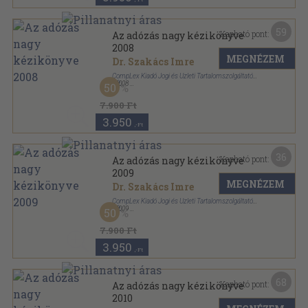
59
Kapható pont:
Az adózás nagy kézikönyve
2008
MEGNÉZEM
Dr. Szakács Imre
CompLex Kiadó Jogi és Üzleti Tartalomszolgáltató
Kft.
,
2008
50
Fűzött keménykötés
,
1744
oldal
Az adózás nagy kézikönyve sorozat
7.900 Ft
3.950
,-Ft
36
Kapható pont:
Az adózás nagy kézikönyve
2009
MEGNÉZEM
Dr. Szakács Imre
CompLex Kiadó Jogi és Üzleti Tartalomszolgáltató
Kft.
,
2009
50
Fűzött keménykötés
,
1844
oldal
Az adózás nagy kézikönyve sorozat
7.900 Ft
3.950
,-Ft
68
Kapható pont:
Az adózás nagy kézikönyve
2010