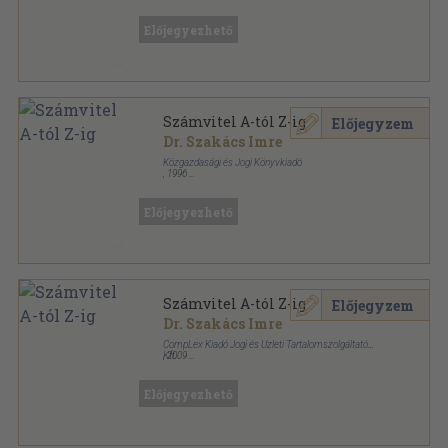
Ragasztott papírkötés
,
623
oldal
Előjegyezhető
Számvitel A-tól Z-ig
Előjegyzem
Dr. Szakács Imre
Közgazdasági és Jogi Könyvkiadó
,
1996
Ragasztott papírkötés
,
583
oldal
Előjegyezhető
Számvitel A-tól Z-ig
Előjegyzem
Dr. Szakács Imre
CompLex Kiadó Jogi és Üzleti Tartalomszolgáltató
Kft.
,
2009
Fűzött keménykötés
,
1086
oldal
Előjegyezhető