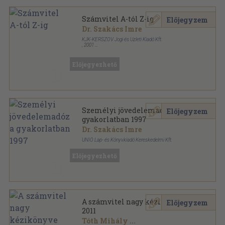
Számvitel A-tól Z-ig
Előjegyzem
Dr. Szakács Imre
KJK-KERSZÖV Jogi és Üzleti Kiadó Kft.
,
2001
Ragasztott papírkötés
,
667
oldal
Közgazdasági és jogi kiadványok sorozat
Előjegyezhető
Személyi jövedelemadózás a
Előjegyzem
gyakorlatban 1997
Dr. Szakács Imre
UNIÓ Lap- és Könyvkiadó Kereskedelmi Kft.
Ragasztott papírkötés
,
217
oldal
Előjegyezhető
A számvitel nagy kézikönyve
Előjegyzem
2011
Tóth Mihály
...