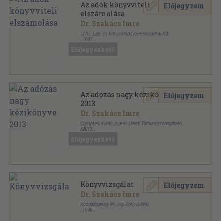
Az adók könyvviteli
Előjegyzem
elszámolása
Dr. Szakács Imre
UNIÓ Lap- és Könyvkiadó Kereskedelmi Kft.
,
1997
Ragasztott papírkötés
,
205
oldal
Előjegyezhető
Az adózás nagy kézikönyve
Előjegyzem
2013
Dr. Szakács Imre
CompLex Kiadó Jogi és Üzleti Tartalomszolgáltató
Kft.
,
2013
Fűzött keménykötés
,
1880
oldal
Előjegyezhető
Az adózás nagy kézikönyve sorozat
Könyvvizsgálat
Előjegyzem
Dr. Szakács Imre
Közgazdasági és Jogi Könyvkiadó
,
1999
Ragasztott papírkötés
,
424
oldal