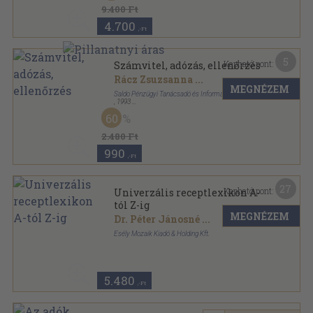
A számvitel nagy kézikönyve sorozat
9.400 Ft
4.700
,-Ft
5
Kapható pont:
Számvitel, adózás, ellenőrzés
Rácz Zsuzsanna
...
MEGNÉZEM
Saldo Pénzügyi Tanácsadó és Informatikai Rt.
,
1993
Ragasztott papírkötés
,
265
oldal
60
2.480 Ft
990
,-Ft
27
Kapható pont:
Univerzális receptlexikon A-
tól Z-ig
MEGNÉZEM
Dr. Péter Jánosné
...
Esély Mozaik Kiadó & Holding Kft.
Fűzött kemény papírkötés
,
1152
oldal
Legebb Lexikon sorozat
5.480
,-Ft