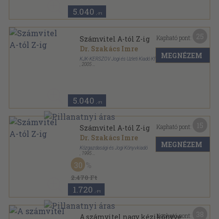
5.040
,-Ft
25
Kapható pont:
Számvitel A-tól Z-ig
Dr. Szakács Imre
MEGNÉZEM
KJK-KERSZÖV Jogi és Üzleti Kiadó Kft.
,
2005
Fűzött kemény papírkötés
,
833
oldal
Közgazdasági és jogi kiadványok sorozat
5.040
,-Ft
15
Kapható pont:
Számvitel A-tól Z-ig
Dr. Szakács Imre
MEGNÉZEM
Közgazdasági és Jogi Könyvkiadó
,
1995
Ragasztott papírkötés
,
535
oldal
30
2.470 Ft
1.720
,-Ft
38
Kapható pont:
A számvitel nagy kézikönyve