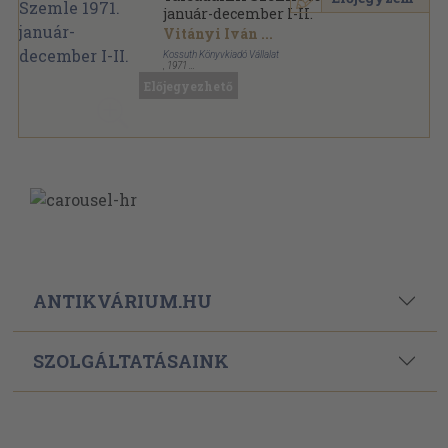
január-december I-II.
Vitányi Iván
...
Kossuth Könyvkiadó Vállalat
,
1971
Könyvkötői kötés
,
1680
oldal
Előjegyezhető
Társadalmi Szemle sorozat
ANTIKVÁRIUM.HU
SZOLGÁLTATÁSAINK