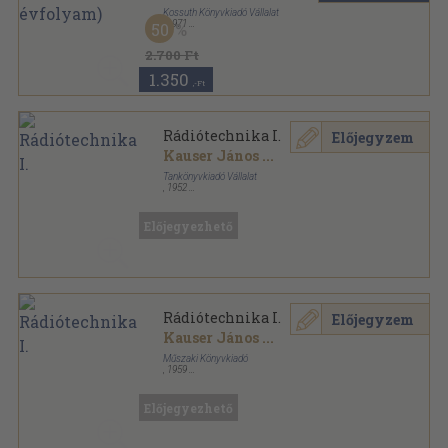
Kossuth Könyvkiadó Vállalat
,
1971
50
Könyvkötői kötés
,
708
oldal
Társadalmi Szemle sorozat
2.700 Ft
1.350
,-Ft
Rádiótechnika I.
Előjegyzem
Kauser János
...
Tankönyvkiadó Vállalat
,
1952
Varrott papírkötés
,
307
oldal
Előjegyezhető
Rádiótechnika I.
Előjegyzem
Kauser János
...
Műszaki Könyvkiadó
,
1959
Tűzött kötés
,
307
oldal
Előjegyezhető