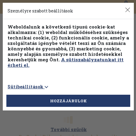
0
Toggle
Főmenü
Könyveink
navigation
Személyre szabott beállítások
Weboldalunk a következő típusú cookie-kat
alkalmazza: (1) weboldal működéséhez szükséges
technikai cookie, (2) funkcionális cookie, amely a
szolgáltatás igénybe vételét teszi az Ön számára
könnyebbé és gyorsabbá, (3) marketing cookie,
amely alapján személyre szabott hirdetésekkel
kereshetjük meg Önt.
A sütiszabályzatunkat itt
érheti el.
Sütibeállítások
HOZZÁJÁRULOK
További szűrők