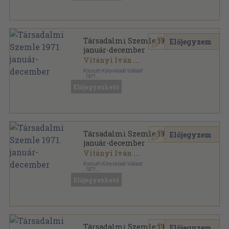
Társadalmi Szemle 1971.
Előjegyzem
január-december
Vitányi Iván
...
Kossuth Könyvkiadó Vállalat
,
1971
Ragasztott papírkötés
,
1680
oldal
Előjegyezhető
Társadalmi Szemle sorozat
Társadalmi Szemle 1971.
Előjegyzem
január-december
Vitányi Iván
...
Kossuth Könyvkiadó Vállalat
,
1971
Könyvkötői kötés
,
1680
oldal
Előjegyezhető
Társadalmi Szemle sorozat
Társadalmi Szemle 1971.
Előjegyzem