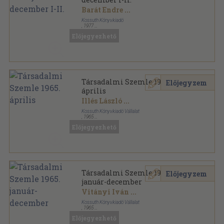
Barát Endre
...
Kossuth Könyvkiadó
,
1977
Könyvkötői kötés
,
1158
oldal
Előjegyezhető
Pártélet sorozat
Társadalmi Szemle 1965.
Előjegyzem
április
Illés László
...
Kossuth Könyvkiadó Vállalat
,
1965
Tűzött kötés
,
160
oldal
Előjegyezhető
Társadalmi Szemle sorozat
Társadalmi Szemle 1965.
Előjegyzem
január-december
Vitányi Iván
...
Kossuth Könyvkiadó Vállalat
,
1965
Tűzött kötés
,
1680
oldal
Előjegyezhető
Társadalmi Szemle sorozat