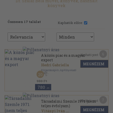
Dr. Szalai Béla művei, könyvek, használt
könyvek
Összesen 17 találat
Kaphatók előre:
6
Kapható pont:
A közös piac és a magyar
export
MEGNÉZEM
Hedri Gabriella
Közgazdasági és Jogi Könyvkiadó
,
1970
20
Fűzött papírkötés
,
178
oldal
980 Ft
780
,-Ft
7
Kapható pont:
Társadalmi Szemle 1971. (nem
teljes évfolyam)
MEGNÉZEM
Vitányi Iván
...