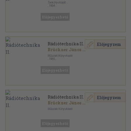
Tankönyvkiadó
,
1954
Ragasztott papírkötés
,
571
oldal
Előjegyezhető
Rádiótechnika II.
Előjegyzem
Brückner János
...
Műszaki Könyvkiadó
,
1965
Fűzött papírkötés
,
359
oldal
Ipari technikumi tankönyv sorozat
Előjegyezhető
Rádiótechnika II.
Előjegyzem
Brückner János
...
Műszaki Könyvkiadó
Fűzött papírkötés
,
359
oldal
Ipari technikumi tankönyv sorozat
Előjegyezhető