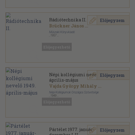
Rádiótechnika II.
Előjegyzem
Brückner János
...
Műszaki Könyvkiadó
,
1957
Ragasztott papírkötés
,
359
oldal
Ipari technikumi tankönyv sorozat
Előjegyezhető
Népi kollégiumi nevelő 1949.
Előjegyzem
április-május
Vajda György Mihály
...
Népi Kollégiumok Országos Szövetsége
,
1949
Félvászon
,
80
oldal
Előjegyezhető
Népi kollégiumi nevelő sorozat
Pártélet 1977. január-
Előjegyzem
december I-II.