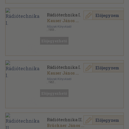
Rádiótechnika I.
Előjegyzem
Kauser János
...
Műszaki Könyvkiadó
,
1959
Könyvkötői kötés
,
307
oldal
Előjegyezhető
Rádiótechnika I.
Előjegyzem
Kauser János
...
Műszaki Könyvkiadó
,
1963
Tűzött kötés
,
307
oldal
Ipari technikumi tankönyv sorozat
Előjegyezhető
Rádiótechnika II.
Előjegyzem
Brückner János
...