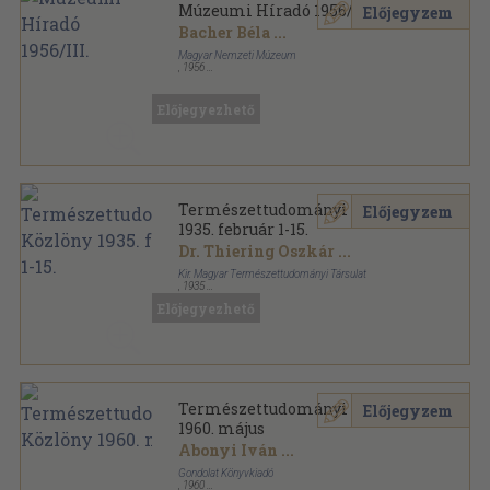
Múzeumi Híradó 1956/III.
Előjegyzem
Bacher Béla
...
Magyar Nemzeti Múzeum
,
1956
Tűzött kötés
,
84
oldal
Múzeumi Híradó sorozat
Előjegyezhető
Természettudományi Közlöny
Előjegyzem
1935. február 1-15.
Dr. Thiering Oszkár
...
Kir. Magyar Természettudományi Társulat
,
1935
Tűzött kötés
,
47
oldal
Előjegyezhető
Természettudományi Közlöny sorozat
Természettudományi Közlöny
Előjegyzem
1960. május
Abonyi Iván
...
Gondolat Könyvkiadó
,
1960