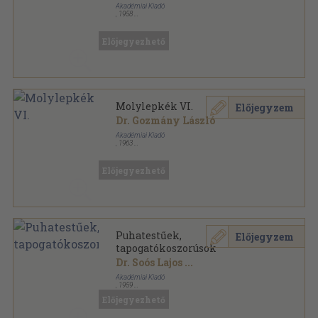
Akadémiai Kiadó
,
1958
Fűzött papírkötés
,
244
oldal
Magyarország állatvilága sorozat
Előjegyezhető
Molylepkék VI.
Előjegyzem
Dr. Gozmány László
Akadémiai Kiadó
,
1963
Varrott papírkötés
,
289
oldal
Magyarország állatvilága sorozat
Előjegyezhető
Puhatestűek,
Előjegyzem
tapogatókoszorúsok
Dr. Soós Lajos
...
Akadémiai Kiadó
,
1959
Vászon
,
306
oldal
Előjegyezhető
Magyarország állatvilága sorozat