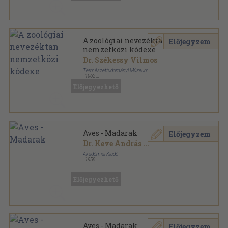
A zoológiai nevezéktan
Előjegyzem
nemzetközi kódexe
Dr. Székessy Vilmos
Természettudományi Múzeum
,
1962
Ragasztott papírkötés
,
84
oldal
Előjegyezhető
Aves - Madarak
Előjegyzem
Dr. Keve András
...
Akadémiai Kiadó
,
1958
Könyvkötői papírkötés
,
400
oldal
Magyarország állatvilága sorozat
Előjegyezhető
Aves - Madarak
Előjegyzem