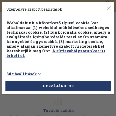
0
Toggle
Főmenü
Könyveink
navigation
Személyre szabott beállítások
Weboldalunk a következő típusú cookie-kat
alkalmazza: (1) weboldal működéséhez szükséges
technikai cookie, (2) funkcionális cookie, amely a
szolgáltatás igénybe vételét teszi az Ön számára
könnyebbé és gyorsabbá, (3) marketing cookie,
amely alapján személyre szabott hirdetésekkel
kereshetjük meg Önt.
A sütiszabályzatunkat itt
érheti el.
Sütibeállítások
HOZZÁJÁRULOK
További szűrők