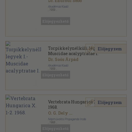
Dr. Endrődi Sebő
Akadémiai Kiadó
,
1959
Fűzött papírkötés
,
96
oldal
Magyarország állatvilága sorozat
Előjegyezhető
Torpikkelynélküli legyek I.-
Előjegyzem
Muscidae acalyptratae I.
Dr. Soós Árpád
Akadémiai Kiadó
,
1959
Varrott papírkötés
,
88
oldal
Előjegyezhető
Magyarország állatvilága sorozat
Vertebrata Hungarica X. 1-2.
Előjegyzem
1968.
O. G. Dely
...
Népművelési Propaganda Iroda
,
1968
Ragasztott papírkötés
,
177
oldal
Előjegyezhető
Vertebrata Hungarica sorozat