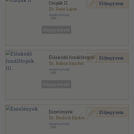
Csigák II.
Előjegyzem
Dr. Soós Lajos
Akadémiai Kiadó
,
1959
Fűzött papírkötés
,
158
oldal
Magyarország állatvilága sorozat
Előjegyezhető
Élősködő fonálférgek III.
Előjegyzem
Dr. Babos Sándor
Akadémiai Kiadó
,
1958
Varrott papírkötés
,
74
oldal
Magyarország állatvilága sorozat
Előjegyezhető
Eszelények
Előjegyzem
Dr. Dudich Endre
...
Akadémiai Kiadó
,
1958
Tűzött kötés
,
34
oldal
Magyarország állatvilága sorozat