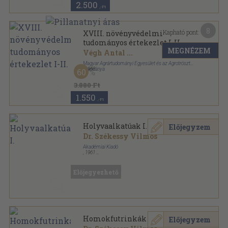
2.500
,-Ft
8
Kapható pont:
XVIII. növényvédelmi
tudományos értekezlet I-II.
MEGNÉZEM
Végh Antal
...
Magyar Agrártudományi Egyesület és az Agrotröszt
Kiadványa
,
1968
60
Tűzött kötés
,
297
oldal
3.880 Ft
1.550
,-Ft
Holyvaalkatúak I.
Előjegyzem
Dr. Székessy Vilmos
Akadémiai Kiadó
,
1961
Tűzött kötés
,
41
oldal
Magyarország állatvilága sorozat
Előjegyezhető
Homokfutrinkák
Előjegyzem