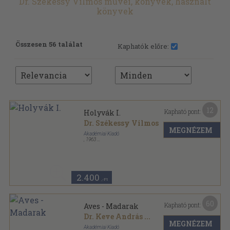
Dr. Székessy Vilmos művei, könyvek, használt
könyvek
Összesen 56 találat
Kaphatók előre:
12
Kapható pont:
Holyvák I.
Dr. Székessy Vilmos
MEGNÉZEM
Akadémiai Kiadó
,
1963
Fűzött papírkötés
,
117
oldal
Magyarország állatvilága sorozat
2.400
,-Ft
60
Kapható pont:
Aves - Madarak
Dr. Keve András
...
MEGNÉZEM
Akadémiai Kiadó