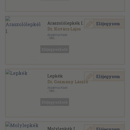
Araszolólepkék I.
Előjegyzem
Dr. Kovács Lajos
Akadémiai Kiadó
,
1965
Varrott papírkötés
,
55
oldal
Magyarország állatvilága sorozat
Előjegyezhető
Lepkék
Előjegyzem
Dr. Gozmány László
Akadémiai Kiadó
,
1965
Fűzött papírkötés
,
41
oldal
Magyarország állatvilága sorozat
Előjegyezhető
Molylepkék I.
Előjegyzem