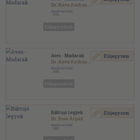
Dr. Keve András
...
Akadémiai Kiadó
,
1973
Vászon
,
400
oldal
Magyarország állatvilága sorozat
Előjegyezhető
Aves - Madarak
Előjegyzem
Dr. Keve András
...
Akadémiai Kiadó
,
1958
Könyvkötői vászonkötés
,
400
oldal
Magyarország állatvilága sorozat
Előjegyezhető
Bábtojó legyek
Előjegyzem
Dr. Soós Árpád
Akadémiai Kiadó
,
1955
Tűzött kötés
,
20
oldal
Magyarország állatvilága sorozat