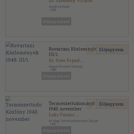
Dr. Székessy Vilmos
Akadémiai Kiadó
,
1958
Tűzött kötés
,
25
oldal
Magyarország állatvilága sorozat
Előjegyezhető
Rovartani Közlemények 1948.
Előjegyzem
III/1.
Dr. Soós Árpád
...
Magyar Rovartani Társaság
,
1948
Tűzött kötés
,
16
oldal
Előjegyezhető
Rovartani Közlemények sorozat
Természettudományi Közlöny
Előjegyzem
1940. november
Lohr Ferenc
...
Kir. Magy. Természettudományi Társulat
,
1940
Tűzött kötés
,
30
oldal
Előjegyezhető
Természettudományi Közlöny sorozat