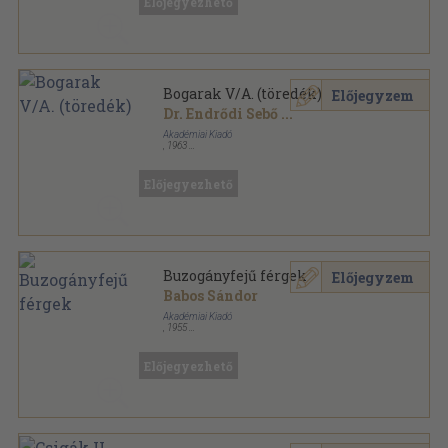
Előjegyezhető
Bogarak V/A. (töredék)
Előjegyzem
Dr. Endrődi Sebő
...
Akadémiai Kiadó
,
1963
Vászon
,
446
oldal
Magyarország állatvilága sorozat
Előjegyezhető
Buzogányfejű férgek
Előjegyzem
Babos Sándor
Akadémiai Kiadó
,
1955
Tűzött kötés
,
16
oldal
Magyarország állatvilága sorozat
Előjegyezhető