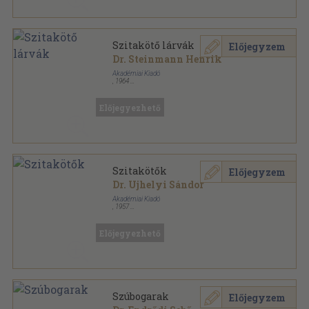
Szitakötő lárvák
Előjegyzem
Dr. Steinmann Henrik
Akadémiai Kiadó
,
1964
Ragasztott papírkötés
,
48
oldal
Magyarország állatvilága sorozat
Előjegyezhető
Szitakötők
Előjegyzem
Dr. Ujhelyi Sándor
Akadémiai Kiadó
,
1957
Fűzött papírkötés
,
44
oldal
Magyarország állatvilága sorozat
Előjegyezhető
Szúbogarak
Előjegyzem