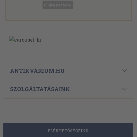
Tűzött kötés
,
47
oldal
Előjegyezhető
Természettudományi Közlöny sorozat
ANTIKVÁRIUM.HU
SZOLGÁLTATÁSAINK
ELÉRHETŐSÉGEINK