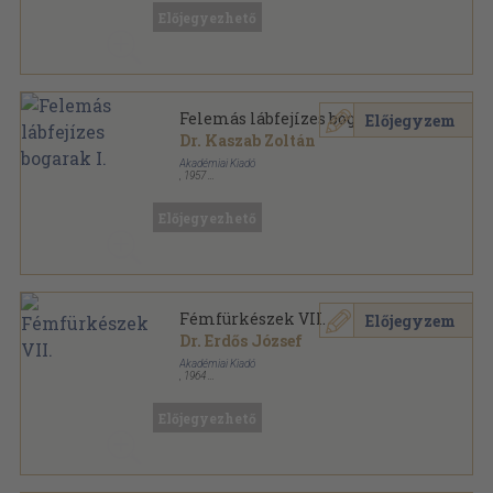
Előjegyezhető
Felemás lábfejízes bogarak I.
Előjegyzem
Dr. Kaszab Zoltán
Akadémiai Kiadó
,
1957
Fűzött papírkötés
,
126
oldal
Magyarország állatvilága sorozat
Előjegyezhető
Fémfürkészek VII.
Előjegyzem
Dr. Erdős József
Akadémiai Kiadó
,
1964
Tűzött kötés
,
33
oldal
Magyarország állatvilága sorozat
Előjegyezhető