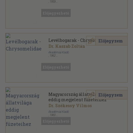
,
1959
Fűzött papírkötés
,
95
oldal
Magyarország állatvilága sorozat
Előjegyezhető
Levélbogarak - Chrysomelidae
Előjegyzem
Dr. Kaszab Zoltán
Akadémiai Kiadó
,
1962
Varrott papírkötés
,
434
oldal
Magyarország állatvilága sorozat
Előjegyezhető
Magyarország állatvilága
Előjegyzem
eddig megjelent füzeteihez
Dr. Székessy Vilmos
Akadémiai Kiadó
,
1960
Papír
,
8
oldal
Előjegyezhető
Magyarország állatvilága sorozat