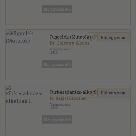
Tűzött kötés
,
18
oldal
Magyarország állatvilága sorozat
Előjegyezhető
Függelék (Mutatók)
Előjegyzem
Dr. Jolsvay Alajos
Akadémiai Kiadó
,
1963
Fűzött papírkötés
,
25
oldal
Magyarország állatvilága sorozat
Előjegyezhető
Fürkészdarázs-alkatúak I.
Előjegyzem
N. Bajári Erzsébet
Akadémiai Kiadó
,
1960
Varrott papírkötés
,
266
oldal
Magyarország állatvilága sorozat
Előjegyezhető