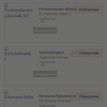
Fürkészdarázs-alkatúak XII.
Előjegyzem
N. Bajári Erzsébet
...
Akadémiai Kiadó
,
1962
Fűzött papírkötés
,
53
oldal
Magyarország állatvilága sorozat
Előjegyezhető
Gyűrűsférgek I.
Előjegyzem
Andrássy István
Akadémiai Kiadó
,
1955
Varrott papírkötés
,
59
oldal
Magyarország állatvilága sorozat
Előjegyezhető
Kérészek/Ephemeroptera
Előjegyzem
Dr. Ujhelyi Sándor
Akadémiai Kiadó