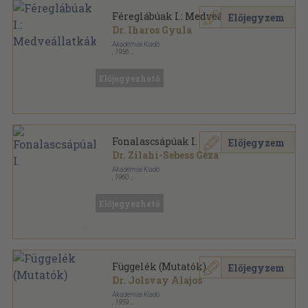
Féreglábúak I.: Medveállatkák
Előjegyzem
Dr. Iharos Gyula
Akadémiai Kiadó
,
1956
Fűzött papírkötés
,
42
oldal
Magyarország állatvilága sorozat
Előjegyezhető
Fonalascsápúak I.
Előjegyzem
Dr. Zilahi-Sebess Géza
Akadémiai Kiadó
,
1960
Tűzött kötés
,
70
oldal
Magyarország állatvilága sorozat
Előjegyezhető
Függelék (Mutatók)
Előjegyzem
Dr. Jolsvay Alajos
Akadémiai Kiadó
,
1959