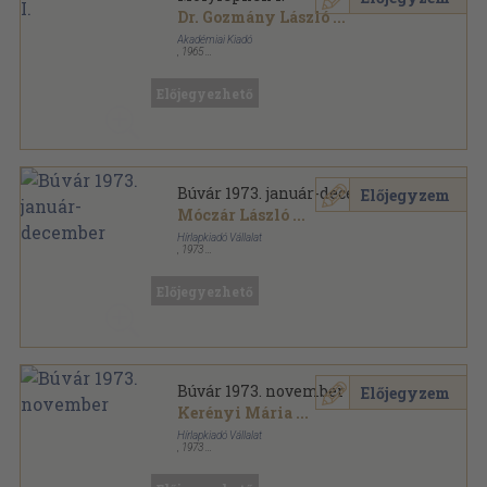
Dr. Gozmány László
...
Akadémiai Kiadó
,
1965
Fűzött papírkötés
,
214
oldal
Magyarország állatvilága sorozat
Előjegyezhető
Búvár 1973. január-december
Előjegyzem
Móczár László
...
Hírlapkiadó Vállalat
,
1973
Tűzött kötés
,
384
oldal
Búvár sorozat
Előjegyezhető
Búvár 1973. november
Előjegyzem
Kerényi Mária
...
Hírlapkiadó Vállalat
,
1973
Tűzött kötés
,
63
oldal
Búvár sorozat