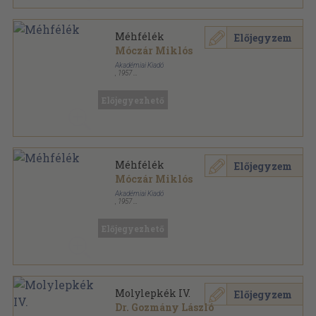
Méhfélék
Előjegyzem
Móczár Miklós
Akadémiai Kiadó
,
1957
Könyvkötői vászonkötés
,
76
oldal
Magyarország állatvilága sorozat
Előjegyezhető
Méhfélék
Előjegyzem
Móczár Miklós
Akadémiai Kiadó
,
1957
Fűzött papírkötés
,
76
oldal
Magyarország állatvilága sorozat
Előjegyezhető
Molylepkék IV.
Előjegyzem
Dr. Gozmány László