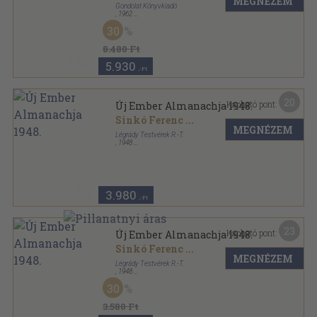
MEGNÉZEM
Gondolat Könyvkiadó
,
1962
Aranyozott kiadói egész vászonkötés
,
489
oldal
30
8.480 Ft
5.930
,-Ft
20
Kapható pont:
Új Ember Almanachja 1948.
Sinkó Ferenc
...
MEGNÉZEM
Légrády Testvérek R.-T.
,
1948
Tűzött keménykötés
,
224
oldal
Új Ember Almanachja sorozat
3.980
,-Ft
23
Kapható pont:
Új Ember Almanachja 1948.
Sinkó Ferenc
...
MEGNÉZEM
Légrády Testvérek R.-T.
,
1948
Félvászon
,
224
oldal
30
Új Ember Almanachja sorozat
3.580 Ft