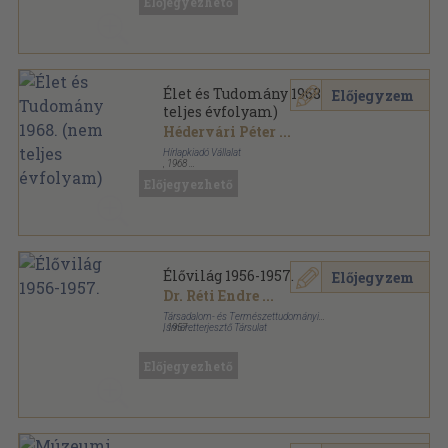
Előjegyezhető
Élet és Tudomány 1968. (nem
Előjegyzem
teljes évfolyam)
Hédervári Péter
...
Hírlapkiadó Vállalat
,
1968
Tűzött kötés
,
2494
oldal
Előjegyezhető
Élet és Tudomány sorozat
Élővilág 1956-1957.
Előjegyzem
Dr. Réti Endre
...
Társadalom- és Természettudományi
Ismeretterjesztő Társulat
,
1957
Könyvkötői kötés
,
480
oldal
Élővilág sorozat
Előjegyezhető