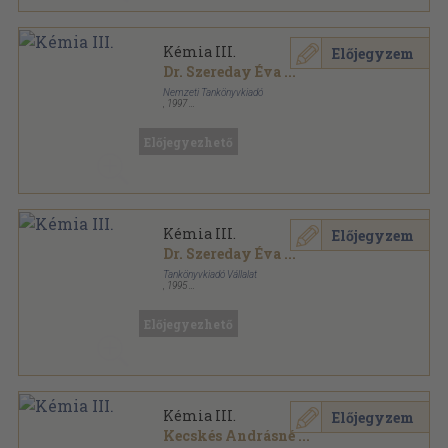
Kémia III.
Előjegyzem
Dr. Szereday Éva
...
Nemzeti Tankönyvkiadó
,
1997
Ragasztott papírkötés
,
212
oldal
Előjegyezhető
Kémia III.
Előjegyzem
Dr. Szereday Éva
...
Tankönyvkiadó Vállalat
,
1995
Ragasztott papírkötés
,
212
oldal
Előjegyezhető
Kémia III.
Előjegyzem
Kecskés Andrásné
...