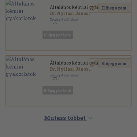
Általános kémiai gyakorlatok
Előjegyzem
Dr. Nyilasi János
...
Tankönyvkiadó Vállalat
,
1979
Ragasztott papírkötés
,
151
oldal
Középiskolai szakköri füzetek sorozat
Előjegyezhető
Általános kémiai gyakorlatok
Előjegyzem
Dr. Nyilasi János
...
Tankönyvkiadó Vállalat
,
1971
Ragasztott papírkötés
,
143
oldal
Középiskolai szakköri füzetek sorozat
Előjegyezhető
Mutass többet