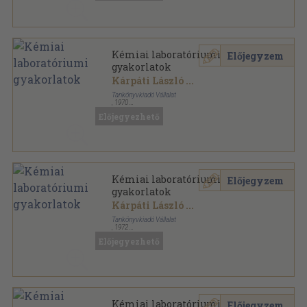
Kémiai laboratóriumi
Előjegyzem
gyakorlatok
Kárpáti László
...
Tankönyvkiadó Vállalat
,
1970
Fűzött kemény papírkötés
,
204
oldal
Előjegyezhető
Kémiai laboratóriumi
Előjegyzem
gyakorlatok
Kárpáti László
...
Tankönyvkiadó Vállalat
,
1972
Fűzött kemény papírkötés
,
204
oldal
Előjegyezhető
Kémiai laboratóriumi
Előjegyzem