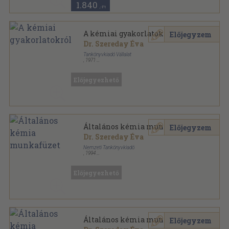
1.840
,-Ft
A kémiai gyakorlatokról
Előjegyzem
Dr. Szereday Éva
Tankönyvkiadó Vállalat
,
1971
Ragasztott papírkötés
,
64
oldal
A kémiatanítás problémái sorozat
Előjegyezhető
Általános kémia munkafüzet
Előjegyzem
Dr. Szereday Éva
Nemzeti Tankönyvkiadó
,
1994
Ragasztott papírkötés
,
135
oldal
Előjegyezhető
Általános kémia munkafüzet
Előjegyzem