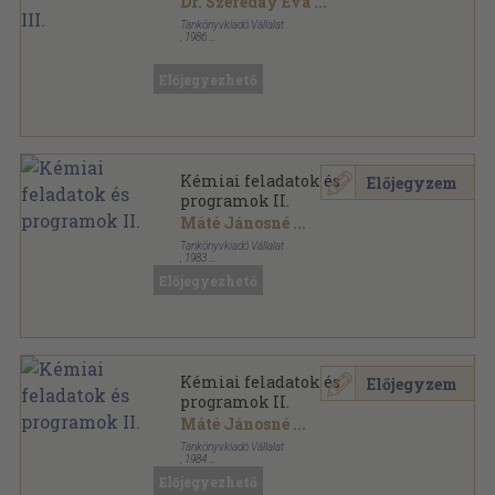
Dr. Szereday Éva
...
Tankönyvkiadó Vállalat
,
1986
Könyvkötői kötés
,
100
oldal
Előjegyezhető
Kémiai feladatok és
Előjegyzem
programok II.
Máté Jánosné
...
Tankönyvkiadó Vállalat
,
1983
Ragasztott papírkötés
,
197
oldal
Előjegyezhető
Kémiai feladatok és
Előjegyzem
programok II.
Máté Jánosné
...
Tankönyvkiadó Vállalat
,
1984
Ragasztott papírkötés
,
197
oldal
Előjegyezhető