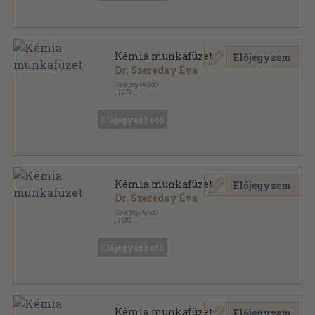
Kémia munkafüzet
Előjegyzem
Dr. Szereday Éva
Tankönyvkiadó
,
1974
Tűzött kötés
,
151
oldal
Előjegyezhető
Kémia munkafüzet
Előjegyzem
Dr. Szereday Éva
Tankönyvkiadó
,
1980
Ragasztott papírkötés
,
151
oldal
Előjegyezhető
Kémia munkafüzet
Előjegyzem