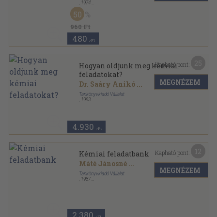
,
1974
Tűzött kötés
,
31
oldal
50
A kémia tanítása sorozat
960 Ft
480
,-Ft
25
Kapható pont:
Hogyan oldjunk meg kémiai
feladatokat?
MEGNÉZEM
Dr. Saáry Anikó
...
Tankönyvkiadó Vállalat
,
1983
Fűzött kemény papírkötés
,
463
oldal
4.930
,-Ft
12
Kapható pont:
Kémiai feladatbank
Máté Jánosné
...
MEGNÉZEM
Tankönyvkiadó Vállalat
,
1987
Ragasztott papírkötés
,
387
oldal
2.380
,-Ft