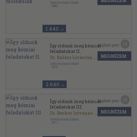
MEGNÉZEM
Tankönyvkiadó Vállalat
,
1980
Ragasztott papírkötés
,
194
oldal
1.440
,-Ft
13
Kapható pont:
Így oldunk meg kémiai
feladatokat II.
MEGNÉZEM
Dr. Balázs Lórántné
...
Tankönyvkiadó Vállalat
,
1973
Ragasztott papírkötés
,
231
oldal
2.640
,-Ft
15
Kapható pont:
Így oldunk meg kémiai
feladatokat III.
MEGNÉZEM
Dr. Becker Istvánné
...
Tankönyvkiadó Vállalat
,
1971
Ragasztott papírkötés
,
227
oldal