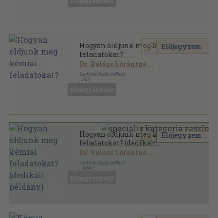
Előjegyezhető
A kémia tanítása sorozat
Hogyan oldjunk meg kémiai
Előjegyzem
feladatokat?
Dr. Balázs Lórántné
...
Tankönyvkiadó Vállalat
,
1981
Fűzött kemény papírkötés
,
463
oldal
Előjegyezhető
Hogyan oldjunk meg kémiai
Előjegyzem
feladatokat? (dedikált
példány)
Dr. Balázs Lórántné
...
Tankönyvkiadó Vállalat
,
1984
Fűzött kemény papírkötés
,
463
oldal
Előjegyezhető