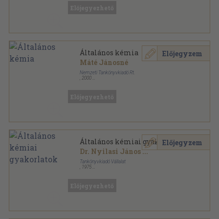
Előjegyezhető
Általános kémia
Előjegyzem
Máté Jánosné
Nemzeti Tankönyvkiadó Rt.
,
2000
Ragasztott papírkötés
,
169
oldal
Előjegyezhető
Általános kémiai gyakorlatok
Előjegyzem
Dr. Nyilasi János
...
Tankönyvkiadó Vállalat
,
1975
Ragasztott papírkötés
,
143
oldal
Középiskolai szakköri füzetek sorozat
Előjegyezhető