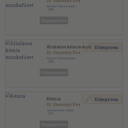
Dr. Szereday Éva
Nemzeti Tankönyvkiadó
,
1993
Ragasztott papírkötés
,
135
oldal
Előjegyezhető
Általános kémia munkafüzet
Előjegyzem
Dr. Szereday Éva
Nemzeti Tankönyvkiadó
,
1999
Ragasztott papírkötés
,
135
oldal
Előjegyezhető
Kémia
Előjegyzem
Dr. Szereday Éva
Tankönyvkiadó Vállalat
,
1977
Ragasztott papírkötés
,
151
oldal
Előjegyezhető