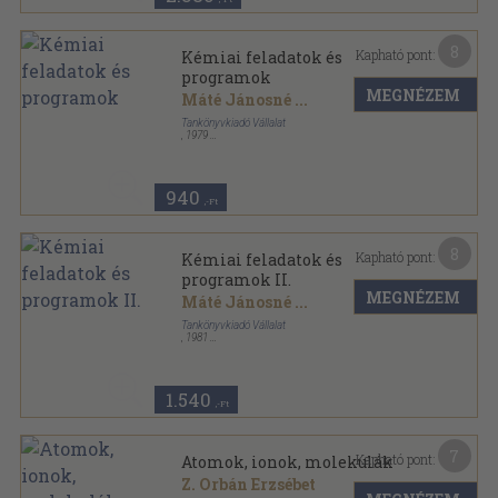
8
Kapható pont:
Kémiai feladatok és
programok
MEGNÉZEM
Máté Jánosné
...
Tankönyvkiadó Vállalat
,
1979
Ragasztott papírkötés
,
229
oldal
940
,-Ft
8
Kapható pont:
Kémiai feladatok és
programok II.
MEGNÉZEM
Máté Jánosné
...
Tankönyvkiadó Vállalat
,
1981
Ragasztott papírkötés
,
197
oldal
1.540
,-Ft
7
Kapható pont:
Atomok, ionok, molekulák
Z. Orbán Erzsébet