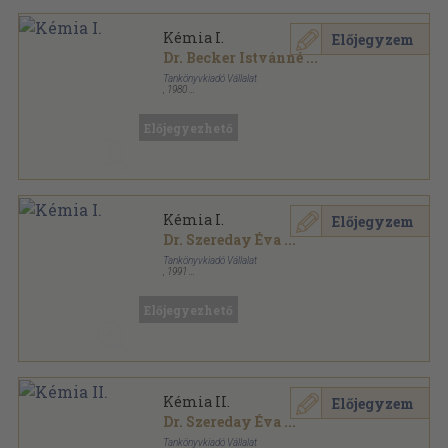
Kémia I.
Előjegyzem
Dr. Becker Istvánné
...
Tankönyvkiadó Vállalat
,
1980
Ragasztott papírkötés
,
97
oldal
Előjegyezhető
Kémia I.
Előjegyzem
Dr. Szereday Éva
...
Tankönyvkiadó Vállalat
,
1991
Ragasztott papírkötés
,
215
oldal
Előjegyezhető
Kémia II.
Előjegyzem
Dr. Szereday Éva
...
Tankönyvkiadó Vállalat