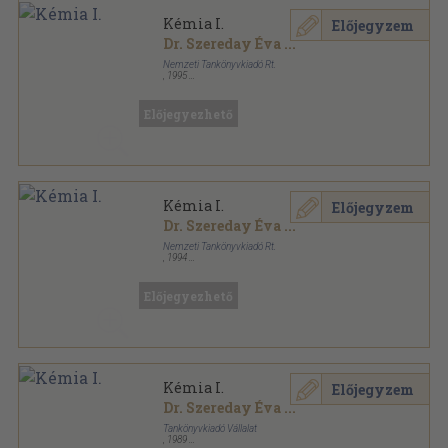
Kémia I.
Előjegyzem
Dr. Szereday Éva
...
Nemzeti Tankönyvkiadó Rt.
,
1995
Ragasztott papírkötés
,
215
oldal
Előjegyezhető
Kémia I.
Előjegyzem
Dr. Szereday Éva
...
Nemzeti Tankönyvkiadó Rt.
,
1994
Ragasztott papírkötés
,
215
oldal
Előjegyezhető
Kémia I.
Előjegyzem
Dr. Szereday Éva
...
Tankönyvkiadó Vállalat
,
1989