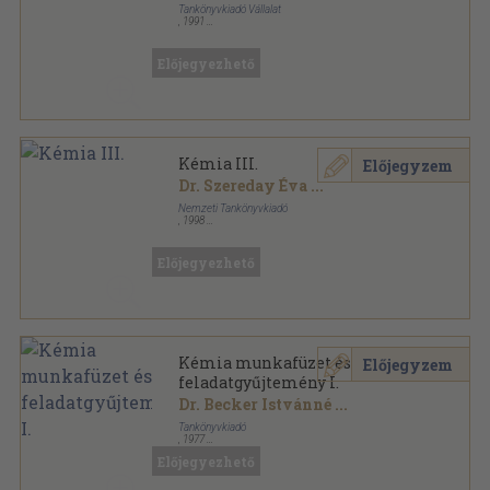
Tankönyvkiadó Vállalat
,
1991
Ragasztott papírkötés
,
212
oldal
Előjegyezhető
Kémia III.
Előjegyzem
Dr. Szereday Éva
...
Nemzeti Tankönyvkiadó
,
1998
Ragasztott papírkötés
,
212
oldal
Előjegyezhető
Kémia munkafüzet és
Előjegyzem
feladatgyűjtemény I.
Dr. Becker Istvánné
...
Tankönyvkiadó
,
1977
Ragasztott papírkötés
,
95
oldal
Előjegyezhető