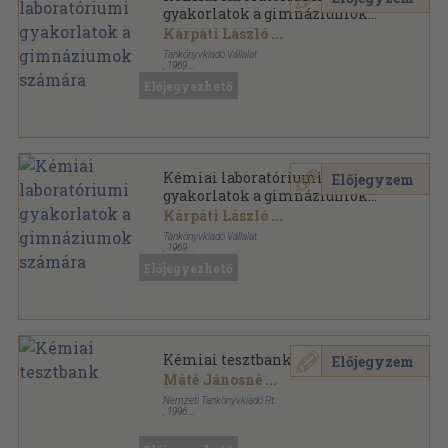
gyakorlatok a gimnáziumok
számára
Kárpáti László
...
Tankönyvkiadó Vállalat
,
1969
Ragasztott papírkötés
,
258
oldal
Előjegyezhető
Kémiai laboratóriumi
Előjegyzem
gyakorlatok a gimnáziumok
számára
Kárpáti László
...
Tankönyvkiadó Vállalat
,
1969
Könyvkötői papírkötés
,
258
oldal
Előjegyezhető
Kémiai tesztbank
Előjegyzem
Máté Jánosné
...
Nemzeti Tankönyvkiadó Rt.
,
1996
Ragasztott papírkötés
,
387
oldal