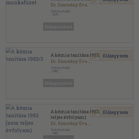
Dr. Szereday Éva
Tankönyvkiadó
,
1975
Tűzött kötés
,
151
oldal
Előjegyezhető
A kémia tanítása 1983/3
Előjegyzem
Dr. Szereday Éva
...
Tankönyvkiadó
,
1983
Tűzött kötés
,
31
oldal
A kémia tanítása sorozat
Előjegyezhető
A kémia tanítása 1983. (nem
Előjegyzem
teljes évfolyam)
Dr. Szereday Éva
...
Tankönyvkiadó
,
1983
Tűzött kötés
,
160
oldal