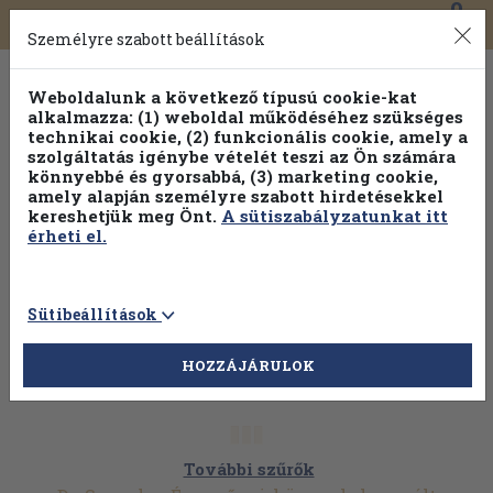
0
Toggle
Főmenü
Könyveink
navigation
Személyre szabott beállítások
Weboldalunk a következő típusú cookie-kat
alkalmazza: (1) weboldal működéséhez szükséges
technikai cookie, (2) funkcionális cookie, amely a
szolgáltatás igénybe vételét teszi az Ön számára
könnyebbé és gyorsabbá, (3) marketing cookie,
Válogasson több mint 30 000 kötet közül
amely alapján személyre szabott hirdetésekkel
Hobbi témakörökben
20% kedvezménnyel!
kereshetjük meg Önt.
A sütiszabályzatunkat itt
érheti el.
Sütibeállítások
HOZZÁJÁRULOK
További szűrők