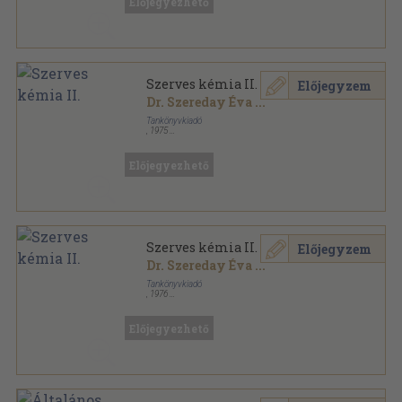
Előjegyezhető
Szerves kémia II.
Előjegyzem
Dr. Szereday Éva
...
Tankönyvkiadó
,
1975
Ragasztott papírkötés
,
215
oldal
Előjegyezhető
Szerves kémia II.
Előjegyzem
Dr. Szereday Éva
...
Tankönyvkiadó
,
1976
Ragasztott papírkötés
,
215
oldal
Szakközépiskolai tankönyvek sorozat
Előjegyezhető