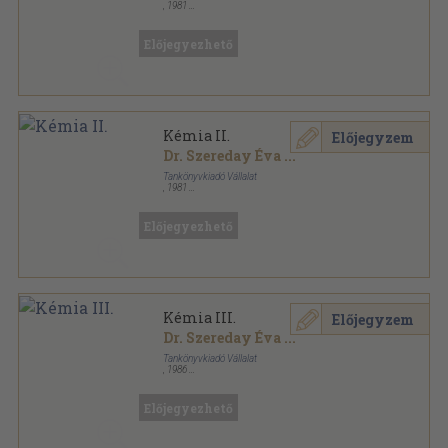
,
1981
Ragasztott papírkötés
,
95
oldal
Előjegyezhető
Kémia II.
Előjegyzem
Dr. Szereday Éva
...
Tankönyvkiadó Vállalat
,
1981
Ragasztott papírkötés
,
95
oldal
Előjegyezhető
Kémia III.
Előjegyzem
Dr. Szereday Éva
...
Tankönyvkiadó Vállalat
,
1986
Ragasztott papírkötés
,
212
oldal
Előjegyezhető