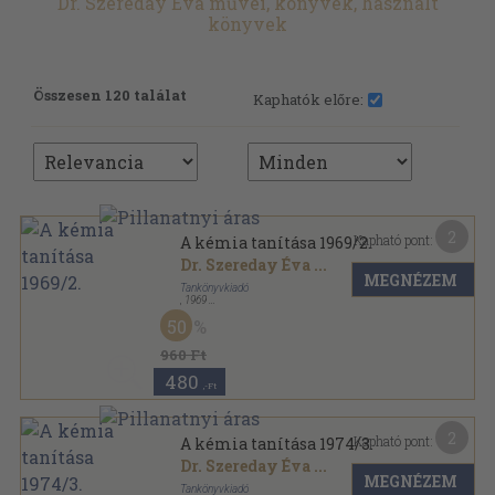
Dr. Szereday Éva művei, könyvek, használt
könyvek
Összesen 120 találat
Kaphatók előre:
2
Kapható pont:
A kémia tanítása 1969/2.
Dr. Szereday Éva
...
MEGNÉZEM
Tankönyvkiadó
,
1969
Tűzött kötés
,
31
oldal
50
A kémia tanítása sorozat
960 Ft
480
,-Ft
2
Kapható pont:
A kémia tanítása 1974/3.
Dr. Szereday Éva
...
MEGNÉZEM
Tankönyvkiadó