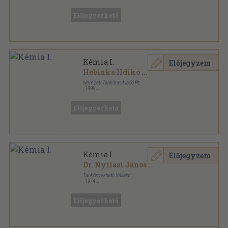
Ragasztott papírkötés
,
215
oldal
Előjegyezhető
Kémia I.
Előjegyzem
Hobinka Ildikó
...
Nemzeti Tankönyvkiadó Rt.
,
1999
Ragasztott papírkötés
,
215
oldal
Előjegyezhető
Kémia I.
Előjegyzem
Dr. Nyilasi János
...
Tankönyvkiadó Vállalat
,
1974
Ragasztott papírkötés
,
286
oldal
Előjegyezhető