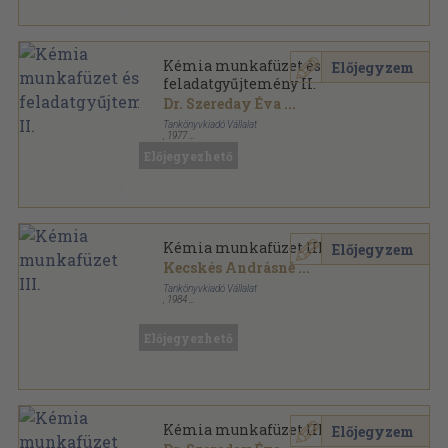
Kémia munkafüzet és
Előjegyzem
feladatgyűjtemény II.
Dr. Szereday Éva
...
Tankönyvkiadó Vállalat
,
1977
Varrott papírkötés
,
95
oldal
Előjegyezhető
Kémia munkafüzet III.
Előjegyzem
Kecskés Andrásné
...
Tankönyvkiadó Vállalat
,
1984
Ragasztott papírkötés
,
87
oldal
Előjegyezhető
Kémia munkafüzet III.
Előjegyzem